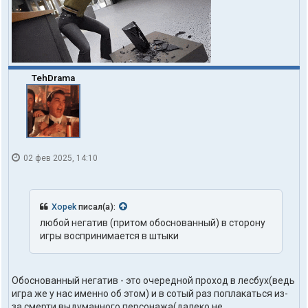
TehDrama
02 фев 2025, 14:10
Xopek
писал(а):
любой негатив (притом обоснованный) в сторону
игры воспринимается в штыки
Обоснованный негатив - это очередной проход в лесбух(ведь
игра же у нас именно об этом) и в сотый раз поплакаться из-
за смерти выдуманного персонажа(далеко не