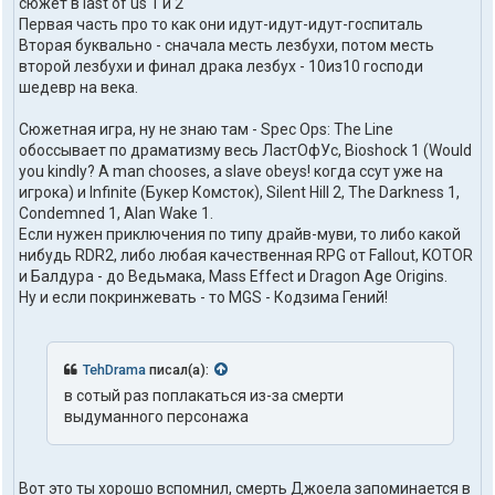
в
сюжет в last of us 1 и 2
а
Первая часть про то как они идут-идут-идут-госпиталь
т
Вторая буквально - сначала месть лезбухи, потом месть
е
второй лезбухи и финал драка лезбух - 10из10 господи
л
шедевр на века.
я
X
o
Сюжетная игра, ну не знаю там - Spec Ops: The Line
p
обоссывает по драматизму весь ЛастОфУс, Bioshock 1 (Would
e
you kindly? A man chooses, a slave obeys! когда ссут уже на
k
игрока) и Infinite (Букер Комсток), Silent Hill 2, The Darkness 1,
Condemned 1, Alan Wake 1.
Если нужен приключения по типу драйв-муви, то либо какой
нибудь RDR2, либо любая качественная RPG от Fallout, KOTOR
и Балдура - до Ведьмака, Mass Effect и Dragon Age Origins.
Ну и если покринжевать - то MGS - Кодзима Гений!
TehDrama
писал(а):
в сотый раз поплакаться из-за смерти
выдуманного персонажа
Вот это ты хорошо вспомнил, смерть Джоела запоминается в