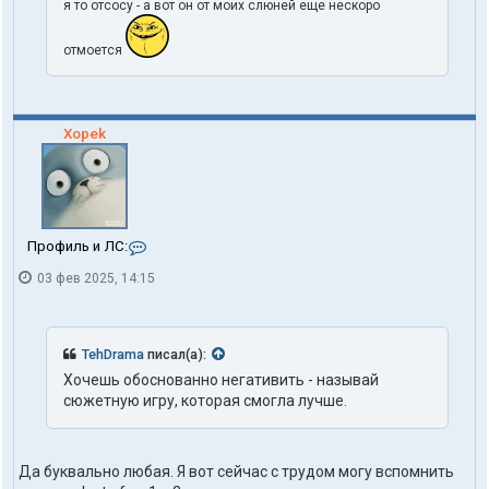
я то отсосу - а вот он от моих слюней еще нескоро
отмоется
Xopek
К
Профиль и ЛС:
о
03 фев 2025, 14:15
н
т
а
к
т
TehDrama
писал(а):
ы
Хочешь обоснованно негативить - называй
п
сюжетную игру, которая смогла лучше.
о
л
ь
з
Да буквально любая. Я вот сейчас с трудом могу вспомнить
о