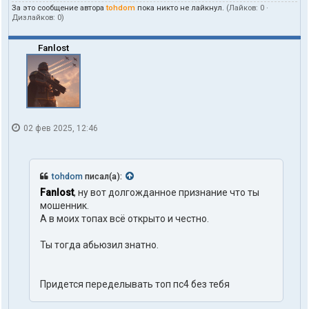
о
За это сообщение автора
tohdom
пока никто не лайкнул.
(Лайков:
0
·
в
Дизлайков:
0
)
а
т
е
Fanlost
л
я
t
o
h
d
o
02 фев 2025, 12:46
m
tohdom
писал(а):
Fanlost
, ну вот долгожданное признание что ты
мошенник.
А в моих топах всё открыто и честно.
Ты тогда абьюзил знатно.
Придется переделывать топ пс4 без тебя