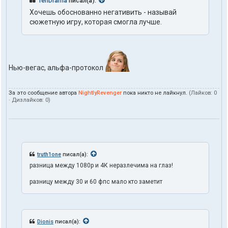
TehDrama
писал(а):
Хочешь обоснованно негативить - называй
сюжетную игру, которая смогла лучше.
Нью-вегас, альфа-протокол
За это сообщение автора
NightlyRevenger
пока никто не лайкнул.
(Лайков:
0
· Дизлайков:
0
)
truth1one
писал(а):
разница между 1080p и 4К неразлечима на глаз!
разницу между 30 и 60 фпс мало кто заметит
Dionis
писал(а):