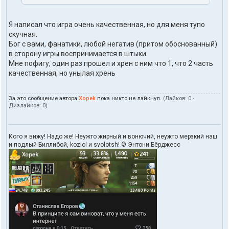
л
ь
з
Я написал что игра очень качественная, но для меня тупо
о
в
скучная.
а
Бог с вами, фанатики, любой негатив (притом обоснованный)
т
в сторону игры воспринимается в штыки.
е
Мне пофигу, один раз прошел и хрен с ним что 1, что 2 часть
л
качественная, но унылая хрень
я
X
o
p
За это сообщение автора
Xopek
пока никто не лайкнул.
(Лайков:
0
·
Дизлайков:
0
)
e
k
Кого я вижу! Надо же! Неужто жирный и вонючий, неужто мерзкий наш
и подлый Биллибой, koziol и svolotsh! © Энтони Бёрджесс