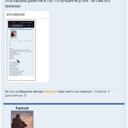
Эта параха даже не в топ 15 лучших игр пс4. Ты сам это
т
признал
ы
п
ВЛОЖЕНИЯ
о
л
ь
з
о
в
а
т
е
л
я
t
o
h
d
o
m
За это сообщение автора
tohdom
пока никто не лайкнул.
(Лайков:
0
·
Дизлайков:
0
)
Fanlost