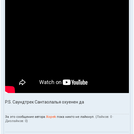
P.S. Саундтрек Сантаолалья охуенен да
За это сообщение автора
Xopek
пока никто не лайкнул.
(Лайков:
0
·
Дизлайков:
0
)