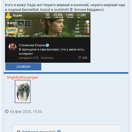
Кого я вижу! Надо же! Неужто жирный и вонючий, неужто мерзкий наш
и подлый Биллибой, koziol и svolotsh! © Энтони Бёрджесс
СПОЙЛЕР
NightlyRevenger
03 фев 2025, 15:03