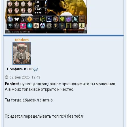
tohdom
К
Профиль и ЛС:
о
02 фев 2025, 12:43
н
т
Fanlost
, ну вот долгожданное признание что ты мошенник.
а
А в моих топах всё открыто и честно.
к
т
Ты тогда абьюзил знатно.
ы
п
о
л
Придется переделывать топ пс4 без тебя
ь
з