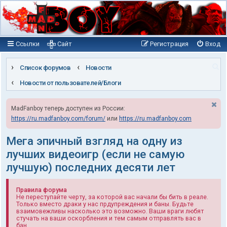
Ссылки
Сайт
Регистрация
Вход
П
Список форумов
Новости
о
Новости от пользователей/Блоги
и
MadFanboy теперь доступен из России:
с
https://ru.madfanboy.com/forum/
или
https://ru.madfanboy.com
к
Мега эпичный взгляд на одну из
лучших видеоигр (если не самую
лучшую) последних десяти лет
Правила форума
Не переступайте черту, за которой вас начали бы бить в реале.
Только вместо драки у нас прдупреждения и баны. Будьте
взаимовежливы насколько это возможно. Ваши враги любят
стучать на ваши оскорбления и тем самым отправлять вас в
бан.