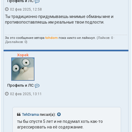
К
Профиль и ЛС:
o
о
h
02 фев 2025, 12:58
н
d
т
o
Ты традиционно придумываешь мнимые обманы мне и
а
m
противопоставляешь им реальные твои подлости.
к
т
ы
За это сообщение автора
tohdom
пока никто не лайкнул.
(Лайков:
0
·
п
Дизлайков:
0
)
о
л
ь
Xopek
з
о
в
а
т
е
К
Профиль и ЛС:
л
о
я
02 фев 2025, 13:11
н
t
т
o
а
h
к
d
т
o
TehDrama
писал(а):
ы
m
ты бы спустя 5 лет и не подумал хоть как-то
п
агрессировать на её содержание.
о