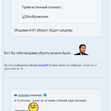
Прям истинный сониэкс :
Модами лгбт уберут, будет шедевр.
Вот бы тебя модами убрать можно было...
За это сообщение автора
jenya23-2
пока никто не лайкнул.
(Лайков:
0
·
Дизлайков:
0
)
Unsteelix
писал(а):
я то отсосу - а вот он от моих слюней еще нескоро
отмоется