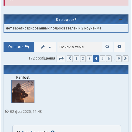
Кто здесь?
нет зарегистрированных пользователей и 2 ноунейма
Поиск
Расши
Ответить
Страница
4
из
9
4
172 сообщения
1
2
3
5
6
…
9
Пред.
С
Fanlost
02 фев 2025, 11:48