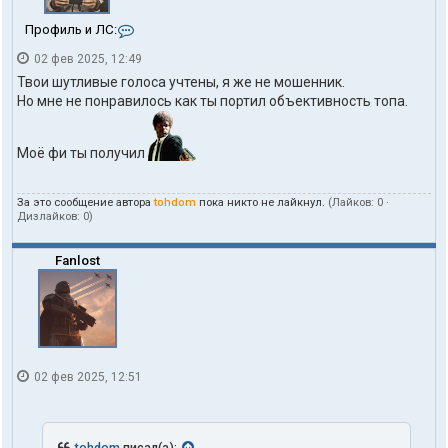
К
Профиль и ЛС:
о
02 фев 2025, 12:49
н
т
Твои шутливые голоса учтены, я же не мошенник.
а
Но мне не понравилось как ты портил объективность топа.
к
т
ы
Моё фи ты получил
п
о
л
За это сообщение автора
tohdom
пока никто не лайкнул.
(Лайков:
0
·
ь
Дизлайков:
0
)
з
о
в
Fanlost
а
т
е
л
я
t
o
02 фев 2025, 12:51
h
d
o
m
tohdom
писал(а):