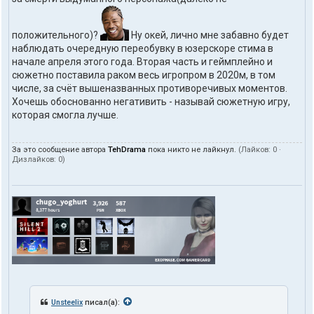
положительного)?
Ну окей, лично мне забавно будет
наблюдать очередную переобувку в юзерскоре стима в
начале апреля этого года. Вторая часть и геймплейно и
сюжетно поставила раком весь игропром в 2020м, в том
числе, за счёт вышеназванных противоречивых моментов.
Хочешь обоснованно негативить - называй сюжетную игру,
которая смогла лучше.
За это сообщение автора
TehDrama
пока никто не лайкнул.
(Лайков:
0
·
Дизлайков:
0
)
Unsteelix
писал(а):