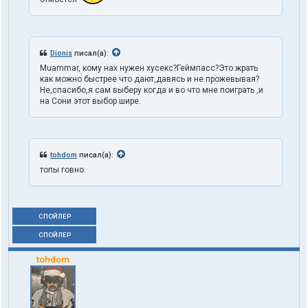
Dionis
писал(а):
Muammar, кому нах нужен хусекс?Геймпасс?Это жрать
как можно быстрее что дают,давясь и не прожевывая?
Не,спасибо,я сам выберу когда и во что мне поиграть ,и
на Сони этот выбор шире.
tohdom
писал(а):
топы говно.
СПОЙЛЕР
СПОЙЛЕР
tohdom