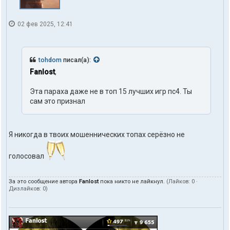
02 фев 2025, 12:41
tohdom
писал(а):
Fanlost
,
Эта параха даже не в топ 15 лучших игр пс4. Ты
сам это признал
Я никогда в твоих мошеннических топах серёзно не
голосовал
За это сообщение автора
Fanlost
пока никто не лайкнул.
(Лайков:
0
·
Дизлайков:
0
)