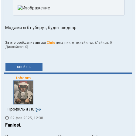
Модами лгбт уберут, будет шедевр.
За это сообщение автора
Chris
пока никто не лайкнул.
(Лайков:
0
·
Дизлайков:
0
)
СПОЙЛЕР
tohdom
К
Профиль и ЛС:
о
02 фев 2025, 12:38
н
т
Fanlost
,
а
к