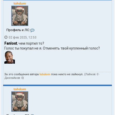
tohdom
К
Профиль и ЛС:
о
02 фев 2025, 12:53
н
т
Fanlost
, чем портил то?
а
Голос ты покупал не я. Отменять твой купленный голос?
к
т
ы
п
о
л
За это сообщение автора
tohdom
пока никто не лайкнул.
(Лайков:
0
·
ь
Дизлайков:
0
)
з
о
в
tohdom
а
т
е
л
я
t