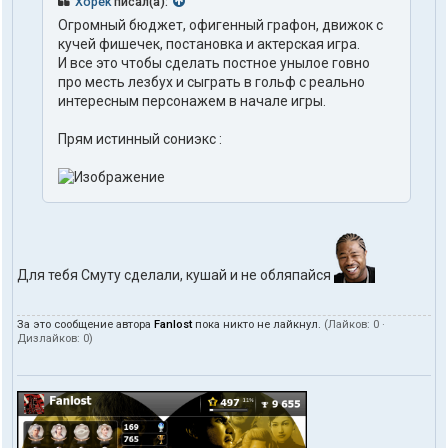
Xopek
писал(а):
Огромный бюджет, офигенный графон, движок с
кучей фишечек, постановка и актерская игра.
И все это чтобы сделать постное унылое говно
про месть лезбух и сыграть в гольф с реально
интересным персонажем в начале игры.
Прям истинный сониэкс :
Для тебя Смуту сделали, кушай и не обляпайся
За это сообщение автора
Fanlost
пока никто не лайкнул.
(Лайков:
0
·
Дизлайков:
0
)