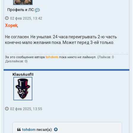
К
Профиль и ЛС:
о
02 фев 2025, 13:42
н
т
Xopek
,
а
к
Не согласен. Не унылая. 24 часа переигрывать 2-ю часть
т
конечно мало желания пока. Может перед 3-ей только.
ы
п
о
л
За это сообщение автора
tohdom
пока никто не лайкнул.
(Лайков:
0
·
Дизлайков:
0
)
ь
з
о
KlausAusfII
в
а
т
е
л
я
t
02 фев 2025, 13:55
o
h
d
o
m
tohdom
писал(а):