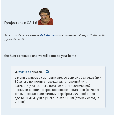
Графон как в CS 1.6
За это сообщение автора
Mr Bateman
пока никто не лайкнул.
(Лайков:
0
·
Дизлайков:
0
)
the hunt continues and we will come to your home
truth1one
писал(а):
у меня валяеццо ламповый стерео усилок 70-х годов (или
80-х). его полностью переделали. знакомый купил
запчасти у известного поизводителя космической
промышлености которое вообще не продавали (он через
связи достал), паял чистым серебром 999 пробы. вес
где-то 30-40кг. ушло у него на это 5000$ (это как сегодня
20000$).