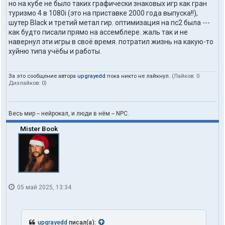
но на кубе не было таких графически знаковых игр как гран
туризмо 4 в 1080i (это на приставке 2000 года выпуска!!),
шутер Black и третий метал гир. оптимизация на пс2 была ---
как будто писали прямо на ассемблере. жаль так и не
навернул эти игры в своё время. потратил жизнь на какую-то
хуйню типа учёбы и работы.
За это сообщение автора
upgrayedd
пока никто не лайкнул.
(Лайков:
0
·
Дизлайков:
0
)
Весь мир -- нейрокал, и люди в нём -- NPC.
Mister Book
05 май 2025, 13:34
upgrayedd
писал(а):