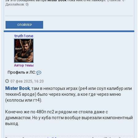
За это сообщение автора
Mister Book
пока никто не лайкнул.
(Лайков:
0
·
Дизлайков:
0
)
СПОЙЛЕР
truth1one
Автор темы
К
Профиль и ЛС:
о
07 фев 2025, 16:20
н
т
Mister Book
, там в некоторых играх (ре4 или соул калибур или
а
теккен5 вроде) было через кнопку, а кое где через меню
к
(коллосы или гт4).
т
ы
п
Конечно же по 480п пс2 и рядом не стояла даже с
о
дримкастом. Но у куба потгм вообще вырезали компонентный
л
выход.
ь
з
о