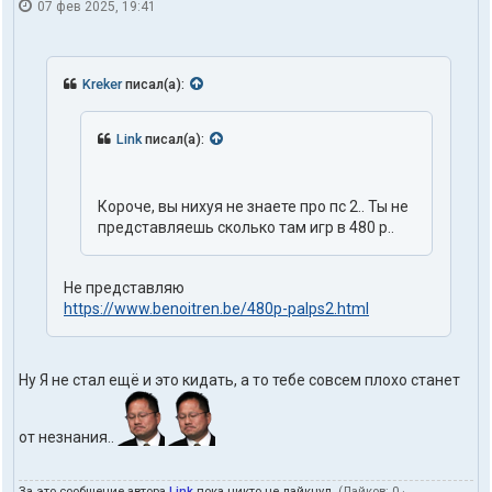
07 фев 2025, 19:41
Kreker
писал(а):
Link
писал(а):
Короче, вы нихуя не знаете про пс 2.. Ты не
представляешь сколько там игр в 480 р..
Не представляю
https://www.benoitren.be/480p-palps2.html
Ну Я не стал ещё и это кидать, а то тебе совсем плохо станет
от незнания..
За это сообщение автора
Link
пока никто не лайкнул.
(Лайков:
0
·