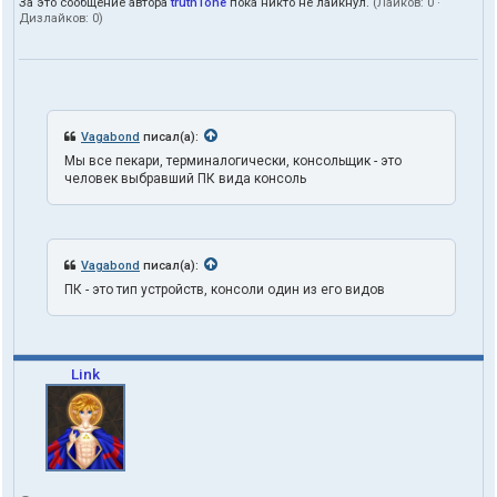
За это сообщение автора
truth1one
пока никто не лайкнул.
(Лайков:
0
·
в
Дизлайков:
0
)
а
т
е
л
я
t
r
Vagabond
писал(а):
u
Мы все пекари, терминалогически, консольщик - это
t
человек выбравший ПК вида консоль
h
1
o
n
e
Vagabond
писал(а):
ПК - это тип устройств, консоли один из его видов
Link