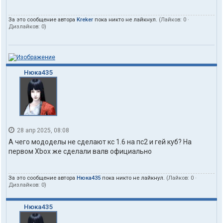
За это сообщение автора
Kreker
пока никто не лайкнул.
(Лайков:
0
·
Дизлайков:
0
)
Нюка435
28 апр 2025, 08:08
A чего мододелы не сделают кс 1.6 на пс2 и гей куб? Ha
первом Xbox же сделали валв официально
За это сообщение автора
Нюка435
пока никто не лайкнул.
(Лайков:
0
·
Дизлайков:
0
)
Нюка435