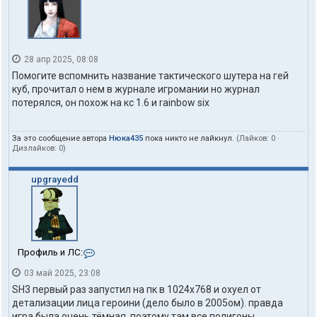
28 апр 2025, 08:08
Помогите вспомнить название тактического шутера на гей
куб, прочитал о нем в журнале игромании но журнaл
потерялся, он похож на кс 1.6 и rainbow six
За это сообщение автора
Нюка435
пока никто не лайкнул.
(Лайков:
0
·
Дизлайков:
0
)
upgrayedd
К
Профиль и ЛС:
о
03 май 2025, 23:08
н
т
SH3 первый раз запустил на пк в 1024х768 и охуел от
а
детализации лица героини (дело было в 2005ом). правда
к
игра была очень тёмная, поэтому там все полигоны