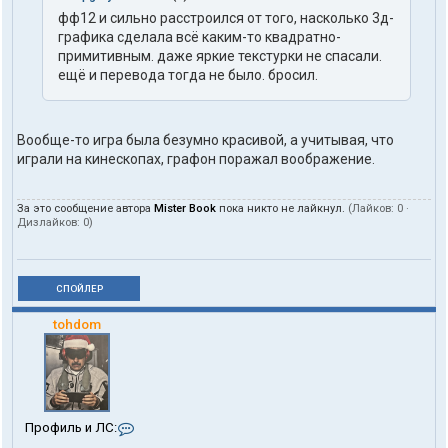
фф12 и сильно расстроился от того, насколько 3д-
графика сделала всё каким-то квадратно-
примитивным. даже яркие текстурки не спасали.
ещё и перевода тогда не было. бросил.
Вообще-то игра была безумно красивой, а учитывая, что
играли на кинескопах, графон поражал воображение.
За это сообщение автора
Mister Book
пока никто не лайкнул.
(Лайков:
0
·
Дизлайков:
0
)
СПОЙЛЕР
tohdom
К
Профиль и ЛС:
о