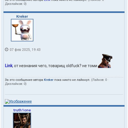
Дизлайков:
0
)
Kreker
07 фев 2025, 19:43
Link
, от незнания чего, товарищ oldfuck? не томи
За это сообщение автора
Kreker
пока никто не лайкнул.
(Лайков:
0
·
Дизлайков:
0
)
truth1one