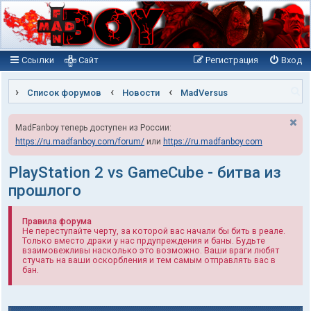
Ссылки
Сайт
Регистрация
Вход
П
Список форумов
Новости
MadVersus
о
MadFanboy теперь доступен из России:
и
https://ru.madfanboy.com/forum/
или
https://ru.madfanboy.com
с
к
PlayStation 2 vs GameCube - битва из
прошлого
Правила форума
Не переступайте черту, за которой вас начали бы бить в реале.
Только вместо драки у нас прдупреждения и баны. Будьте
взаимовежливы насколько это возможно. Ваши враги любят
стучать на ваши оскорбления и тем самым отправлять вас в
бан.