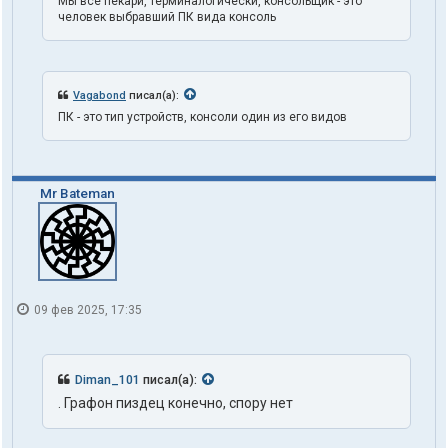
Мы все пекари, терминалогически, консольщик - это
е
человек выбравший ПК вида консоль
л
я
t
r
u
Vagabond
писал(а):
t
h
ПК - это тип устройств, консоли один из его видов
1
o
n
e
Mr Bateman
09 фев 2025, 17:35
Diman_101
писал(а):
. Графон пиздец конечно, спору нет