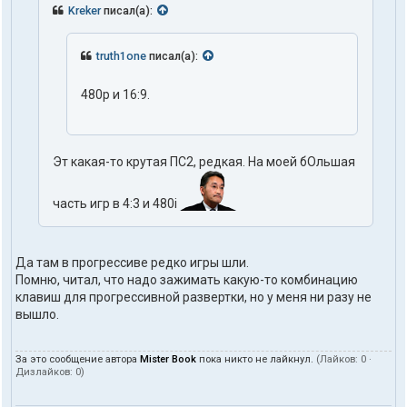
Kreker
писал(а):
truth1one
писал(а):
480p и 16:9.
Эт какая-то крутая ПС2, редкая. На моей бОльшая
часть игр в 4:3 и 480i
Да там в прогрессиве редко игры шли.
Помню, читал, что надо зажимать какую-то комбинацию
клавиш для прогрессивной развертки, но у меня ни разу не
вышло.
За это сообщение автора
Mister Book
пока никто не лайкнул.
(Лайков:
0
·
Дизлайков:
0
)