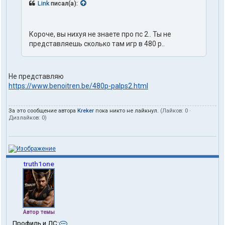
Link
писал(а):
Короче, вы нихуя не знаете про пс 2.. Ты не
представляешь сколько там игр в 480 р..
Не представляю
https://www.benoitren.be/480p-palps2.html
За это сообщение автора
Kreker
пока никто не лайкнул.
(Лайков:
0
·
Дизлайков:
0
)
truth1one
Автор темы
К
Профиль и ЛС: