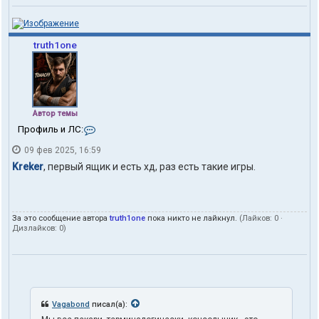
truth1one
Автор темы
К
Профиль и ЛС:
о
09 фев 2025, 16:59
н
т
Kreker
, первый ящик и есть хд, раз есть такие игры.
а
к
т
ы
За это сообщение автора
truth1one
пока никто не лайкнул.
(Лайков:
0
·
п
Дизлайков:
0
)
о
л
ь
з
о
в
а
Vagabond
писал(а):
т