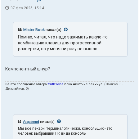
о
07 фев 2025, 15:14
н
т
а
к
т
Mister Book
писал(а):
ы
Помню, читал, что надо зажимать какую-то
п
комбинацию клавиш для прогрессивной
о
л
развертки, но у меня ни разу не вышло
ь
з
о
в
Компонентный шнур?
а
т
е
За это сообщение автора
truth1one
пока никто не лайкнул.
(Лайков:
0
·
л
Дизлайков:
0
)
я
t
r
u
t
h
Vagabond
писал(а):
1
o
Мы все пекари, терминалогически, консольщик - это
n
человек выбравший ПК вида консоль
e