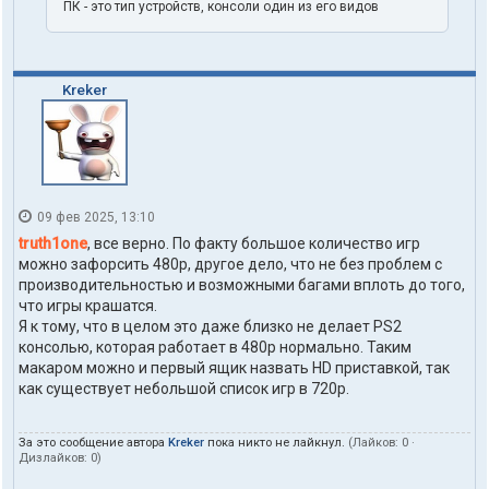
1
ПК - это тип устройств, консоли один из его видов
o
n
e
Kreker
09 фев 2025, 13:10
truth1one
, все верно. По факту большое количество игр
можно зафорсить 480p, другое дело, что не без проблем с
производительностью и возможными багами вплоть до того,
что игры крашатся.
Я к тому, что в целом это даже близко не делает PS2
консолью, которая работает в 480p нормально. Таким
макаром можно и первый ящик назвать HD приставкой, так
как существует небольшой список игр в 720p.
За это сообщение автора
Kreker
пока никто не лайкнул.
(Лайков:
0
·
Дизлайков:
0
)