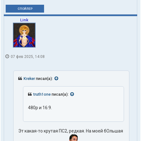
СПОЙЛЕР
Link
07 фев 2025, 14:08
Kreker
писал(а):
truth1one
писал(а):
480p и 16:9.
Эт какая-то крутая ПС2, редкая. На моей бОльшая