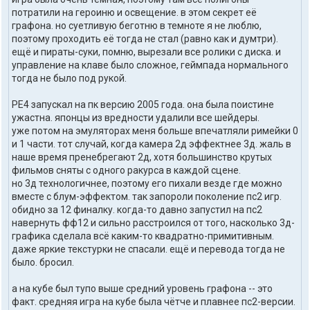
т
потратили на героиню и освещение. в этом секрет её
ы
п
графона. но суетливую беготню в темноте я не люблю,
о
поэтому проходить её тогда не стал (равно как и думтри).
л
ещё и пираты-суки, помню, вырезали все ролики с диска. и
ь
управление на клаве было сложное, геймпада нормального
з
тогда не было под рукой.
о
в
а
РЕ4 запускал на пк версию 2005 года. она была поистине
т
ужастна. японцы из вредности удалили все шейдеры.
е
уже потом на эмуляторах меня больше впечатляли римейки 0
л
и 1 части. тот случай, когда камера 2д эффектнее 3д. жаль в
я
наше время пренебрегают 2д, хотя большинство крутых
u
p
фильмов сняты с одного ракурса в каждой сцене.
g
но 3д технологичнее, поэтому его пихали везде где можно
r
вместе с блум-эффектом. так запороли поколение пс2 игр.
a
обидно за 12 финалку. когда-то давно запустил на пс2
y
навернуть фф12 и сильно расстроился от того, насколько 3д-
e
d
графика сделала всё каким-то квадратно-примитивным.
d
даже яркие текстурки не спасали. ещё и перевода тогда не
было. бросил.
а на кубе был тупо выше средний уровень графона -- это
факт. средняя игра на кубе была чётче и плавнее пс2-версии.