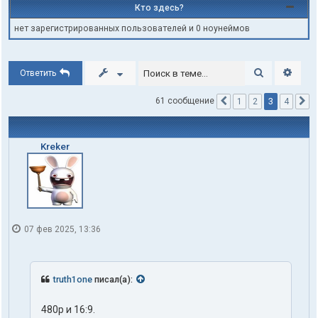
Кто здесь?
нет зарегистрированных пользователей и 0 ноунеймов
Поиск
Расши
Ответить
3
61 сообщение
1
2
4
Пред.
С
Kreker
07 фев 2025, 13:36
truth1one
писал(а):
480p и 16:9.