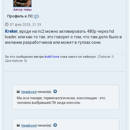
Автор темы
К
Профиль и ЛС:
о
07 фев 2025, 21:29
н
т
Kreker
, вроде на пс2 можно активировать 480p через hd
а
loader. или как-то так. это говорит о том, что там дело было в
к
желании разработчиков или может в тулзах сони.
т
ы
п
За это сообщение автора
truth1one
пока никто не лайкнул.
(Лайков:
0
·
о
Дизлайков:
0
)
л
ь
з
о
в
а
т
Vagabond
писал(а):
е
Мы все пекари, терминалогически, консольщик - это
л
человек выбравший ПК вида консоль
я
t
r
u
t
Vagabond
писал(а):
h