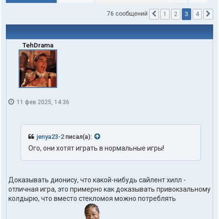
3
76 сообщений
1
2
4
Пред.
С
TehDrama
11 фев 2025, 14:36
jenya23-2
писал(а):
Ого, они хотят играть в нормальные игры!
Доказывать дионису, что какой-нибудь сайлент хилл -
отличная игра, это примерно как доказывать привокзальному
колдырю, что вместо стекломоя можно потреблять