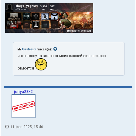
Unsteelix
писал(а):
я то отсосу - а вот он от моих слюней еще нескоро
отмоется
jenya23-2
11 фев 2025, 15:46