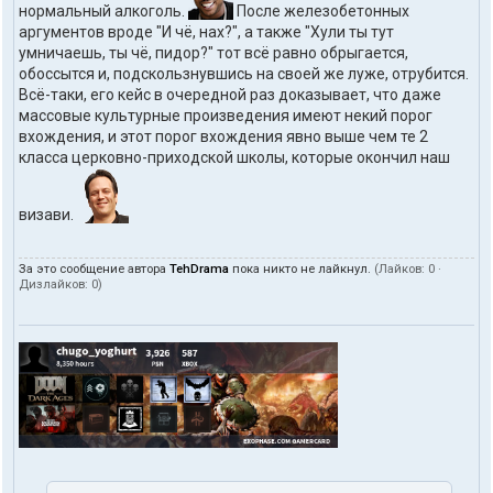
нормальный алкоголь.
После железобетонных
аргументов вроде "И чё, нах?", а также "Хули ты тут
умничаешь, ты чё, пидор?" тот всё равно обрыгается,
обоссытся и, подскользнувшись на своей же луже, отрубится.
Всё-таки, его кейс в очередной раз доказывает, что даже
массовые культурные произведения имеют некий порог
вхождения, и этот порог вхождения явно выше чем те 2
класса церковно-приходской школы, которые окончил наш
визави.
За это сообщение автора
TehDrama
пока никто не лайкнул.
(Лайков:
0
·
Дизлайков:
0
)