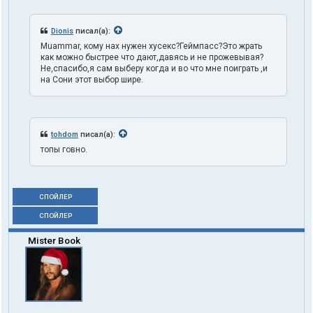
Dionis
писал(а):
Muammar, кому нах нужен хусекс?Геймпасс?Это жрать
как можно быстрее что дают,давясь и не прожевывая?
Не,спасибо,я сам выберу когда и во что мне поиграть ,и
на Сони этот выбор шире.
tohdom
писал(а):
топы говно.
СПОЙЛЕР
СПОЙЛЕР
Mister Book