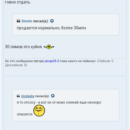
говно отдать.
Dionis
писал(а):
продается нормально, более 30млн.
30 лямов это хуйня.
За это сообщение автора
jenya23-2
пока никто не лайкнул.
(Лайков:
0
·
Дизлайков:
0
)
Unsteelix
писал(а):
я то отсосу - а вот он от моих слюней еще нескоро
отмоется