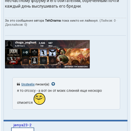
несчастному форуму и его обитателям, обреченным почти
каждый день выслушивать его бредни.
За это сообщение автора
TehDrama
пока никто не лайкнул.
(Лайков:
0
·
Дизлайков:
0
)
Unsteelix
писал(а):
я то отсосу - а вот он от моих слюней еще нескоро
отмоется
jenya23-2