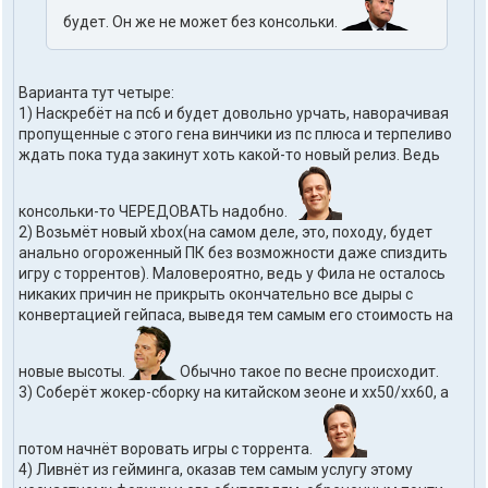
будет. Он же не может без консольки.
Варианта тут четыре:
1) Наскребёт на пс6 и будет довольно урчать, наворачивая
пропущенные с этого гена винчики из пс плюса и терпеливо
ждать пока туда закинут хоть какой-то новый релиз. Ведь
консольки-то ЧЕРЕДОВАТЬ надобно.
2) Возьмёт новый xbox(на самом деле, это, походу, будет
анально огороженный ПК без возможности даже спиздить
игру с торрентов). Маловероятно, ведь у Фила не осталось
никаких причин не прикрыть окончательно все дыры с
конвертацией гейпаса, выведя тем самым его стоимость на
новые высоты.
Обычно такое по весне происходит.
3) Соберёт жокер-сборку на китайском зеоне и хх50/хх60, а
потом начнёт воровать игры с торрента.
4) Ливнёт из гейминга, оказав тем самым услугу этому