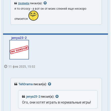
Unsteelix
писал(а):
я то отсосу - а вот он от моих слюней еще нескоро
отмоется
jenya23-2
11 фев 2025, 15:02
TehDrama
писал(а):
jenya23-2
писал(а):
Ого, они хотят играть в нормальные игры!