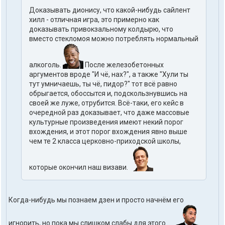
Доказывать дионису, что какой-нибудь сайлент
хилл - отличная игра, это примерно как
доказывать привокзальному колдырю, что
вместо стекломоя можно потреблять нормальный
алкоголь.
После железобетонных
аргументов вроде "И чё, нах?", а также "Хули ты
тут умничаешь, ты чё, пидор?" тот всё равно
обрыгается, обоссытся и, подскользнувшись на
своей же луже, отрубится. Всё-таки, его кейс в
очередной раз доказывает, что даже массовые
культурные произведения имеют некий порог
вхождения, и этот порог вхождения явно выше
чем те 2 класса церковно-приходской школы,
которые окончил наш визави.
Когда-нибудь мы познаем дзен и просто начнём его
игнорить, но пока мы слишком слабы для этого...