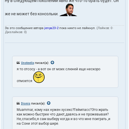
Ну в следующем поколении явно же что-то брать будет. Он
же не может без консольки.
За это сообщение автора
jenya23-2
пока никто не лайкнул.
(Лайков:
0
·
Дизлайков:
0
)
Unsteelix
писал(а):
я то отсосу - а вот он от моих слюней еще нескоро
отмоется
Dionis
писал(а):
Muammar, кому нах нужен хусекс?Геймпасс?Это жрать
как можно быстрее что дают,давясь и не прожевывая?
Не,спасибо,я сам выберу когда и во что мне поиграть ,и
на Сони этот выбор шире.