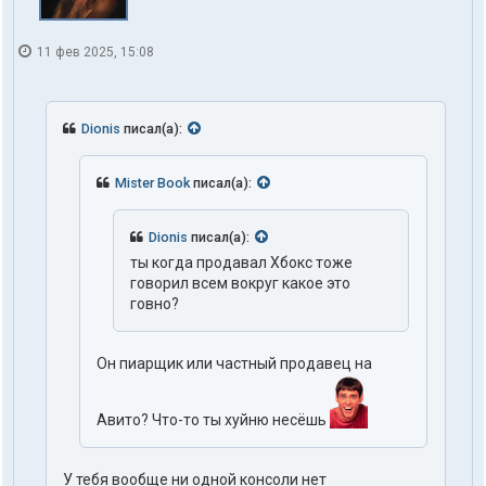
11 фев 2025, 15:08
Dionis
писал(а):
Mister Book
писал(а):
Dionis
писал(а):
ты когда продавал Хбокс тоже
говорил всем вокруг какое это
говно?
Он пиарщик или частный продавец на
Авито? Что-то ты хуйню несёшь
У тебя вообще ни одной консоли нет