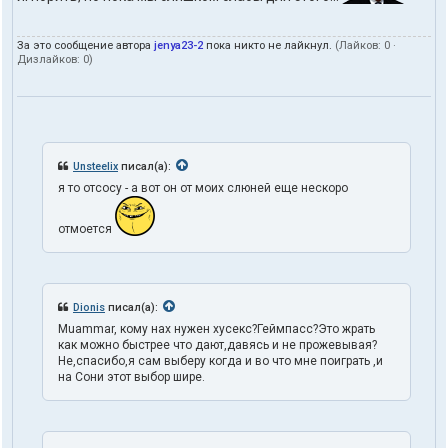
За это сообщение автора
jenya23-2
пока никто не лайкнул.
(Лайков:
0
·
Дизлайков:
0
)
Unsteelix
писал(а):
я то отсосу - а вот он от моих слюней еще нескоро
отмоется
Dionis
писал(а):
Muammar, кому нах нужен хусекс?Геймпасс?Это жрать
как можно быстрее что дают,давясь и не прожевывая?
Не,спасибо,я сам выберу когда и во что мне поиграть ,и
на Сони этот выбор шире.