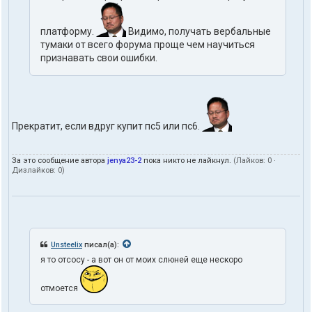
платформу.
Видимо, получать вербальные
тумаки от всего форума проще чем научиться
признавать свои ошибки.
Прекратит, если вдруг купит пс5 или пс6.
За это сообщение автора
jenya23-2
пока никто не лайкнул.
(Лайков:
0
·
Дизлайков:
0
)
Unsteelix
писал(а):
я то отсосу - а вот он от моих слюней еще нескоро
отмоется