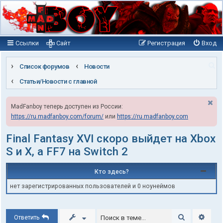
Ссылки
Сайт
Регистрация
Вход
П
Список форумов
Новости
о
Статьи/Новости с главной
и
MadFanboy теперь доступен из России:
с
https://ru.madfanboy.com/forum/
или
https://ru.madfanboy.com
к
Final Fantasy XVI скоро выйдет на Xbox
S и X, а FF7 на Switch 2
Кто здесь?
нет зарегистрированных пользователей и 0 ноунеймов
Поиск
Расши
Ответить