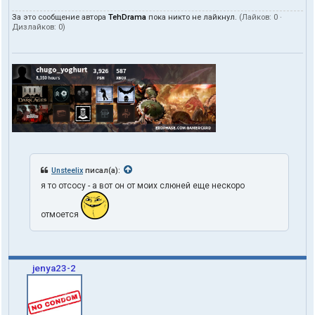
За это сообщение автора
TehDrama
пока никто не лайкнул.
(Лайков:
0
·
Дизлайков:
0
)
Unsteelix
писал(а):
я то отсосу - а вот он от моих слюней еще нескоро
отмоется
jenya23-2