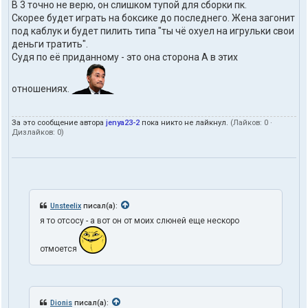
В 3 точно не верю, он слишком тупой для сборки пк.
Скорее будет играть на боксике до последнего. Жена загонит
под каблук и будет пилить типа "ты чё охуел на игрульки свои
деньги тратить".
Судя по её приданному - это она сторона А в этих
отношениях.
За это сообщение автора
jenya23-2
пока никто не лайкнул.
(Лайков:
0
·
Дизлайков:
0
)
Unsteelix
писал(а):
я то отсосу - а вот он от моих слюней еще нескоро
отмоется
Dionis
писал(а):