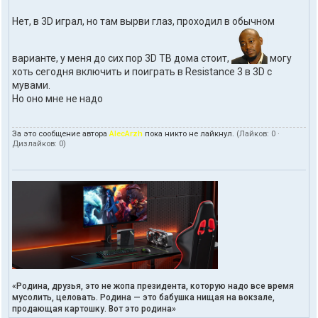
Нет, в 3D играл, но там вырви глаз, проходил в обычном
варианте, у меня до сих пор 3D ТВ дома стоит,
могу
хоть сегодня включить и поиграть в Resistance 3 в 3D с
мувами.
Но оно мне не надо
За это сообщение автора
AlecArzh
пока никто не лайкнул.
(Лайков:
0
·
Дизлайков:
0
)
«Родина, друзья, это не жопа президента, которую надо все время
мусолить, целовать. Родина — это бабушка нищая на вокзале,
продающая картошку. Вот это родина»