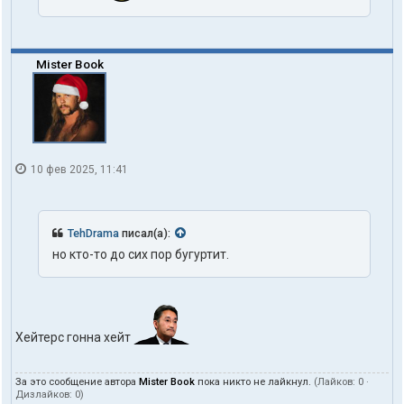
Mister Book
10 фев 2025, 11:41
TehDrama
писал(а):
но кто-то до сих пор бугуртит.
Хейтерс гонна хейт
За это сообщение автора
Mister Book
пока никто не лайкнул.
(Лайков:
0
·
Дизлайков:
0
)