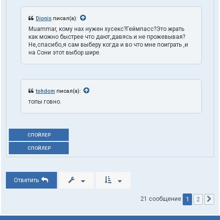
Dionis
писал(а):
Muammar, кому нах нужен хусекс?Геймпасс?Это жрать
как можно быстрее что дают,давясь и не прожевывая?
Не,спасибо,я сам выберу когда и во что мне поиграть ,и
на Сони этот выбор шире.
tohdom
писал(а):
топы говно.
СПОЙЛЕР
СПОЙЛЕР
Ответить
1
21 сообщение
2
С