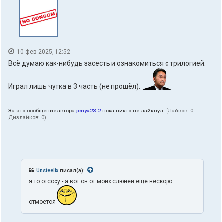
т
е
л
я
Z
a
r
10 фев 2025, 12:52
i
Всё думаю как-нибудь засесть и ознакомиться с трилогией.
n
u
n
Играл лишь чутка в 3 часть (не прошёл).
o
За это сообщение автора
jenya23-2
пока никто не лайкнул.
(Лайков:
0
·
Дизлайков:
0
)
Unsteelix
писал(а):
я то отсосу - а вот он от моих слюней еще нескоро
отмоется