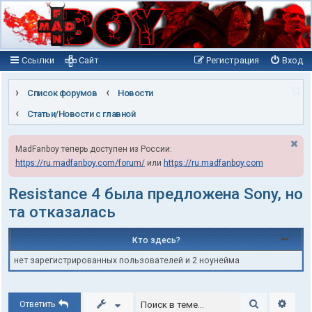
Ссылки
Сайт
Регистрация
Вход
П
Список форумов
Новости
о
Статьи/Новости с главной
и
MadFanboy теперь доступен из России:
с
https://ru.madfanboy.com/forum/
или
https://ru.madfanboy.com
к
Resistance 4 была предложена Sony, но
та отказалась
Кто здесь?
нет зарегистрированных пользователей и 2 ноунейма
Поиск
Расши
Ответить