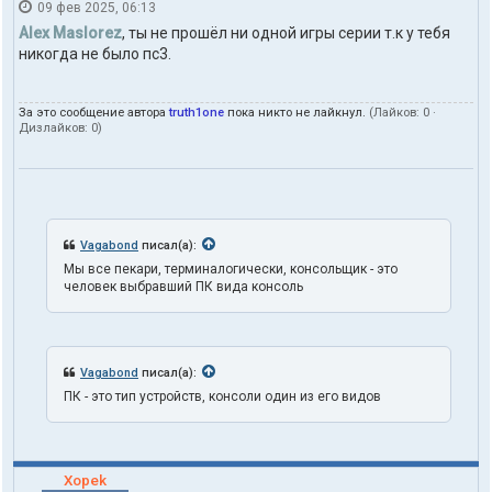
09 фев 2025, 06:13
н
т
Alex Maslorez
, ты не прошёл ни одной игры серии т.к у тебя
а
никогда не было пс3.
к
т
ы
За это сообщение автора
truth1one
пока никто не лайкнул.
(Лайков:
0
·
п
Дизлайков:
0
)
о
л
ь
з
о
в
а
Vagabond
писал(а):
т
Мы все пекари, терминалогически, консольщик - это
е
человек выбравший ПК вида консоль
л
я
t
r
u
Vagabond
писал(а):
t
h
ПК - это тип устройств, консоли один из его видов
1
o
n
e
Xopek