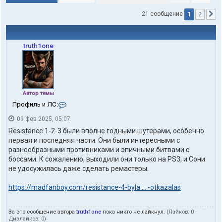
1
21 сообщение
2
С
truth1one
Автор темы
К
Профиль и ЛС:
о
09 фев 2025, 05:07
н
т
Resistance 1-2-3 были вполне годными шутерами, особенно
а
первая и последняя части. Они были интересными с
к
разнообразными противниками и эпичными битвами с
т
боссами. К сожалению, выходили они только на PS3, и Сони
ы
п
не удосужилась даже сделать ремастеры.
о
л
https://madfanboy.com/resistance-4-byla ... -otkazalas
ь
з
о
За это сообщение автора
truth1one
пока никто не лайкнул.
(Лайков:
0
·
в
Дизлайков:
0
)