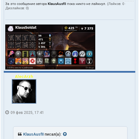
За это сообщение автора
KlausAusfII
пока никто не лайкнул.
(Лайков:
0
·
Дизлайков:
0
)
AlecArzh
09 фев 2025, 17:41
KlausAusfII
писал(а):