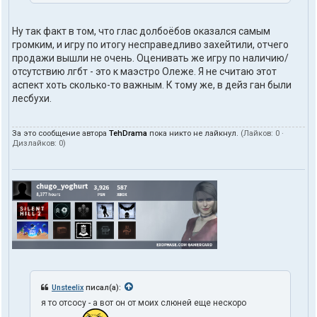
Ну так факт в том, что глас долбоёбов оказался самым
громким, и игру по итогу несправедливо захейтили, отчего
продажи вышли не очень. Оценивать же игру по наличию/
отсутствию лгбт - это к маэстро Олеже. Я не считаю этот
аспект хоть сколько-то важным. К тому же, в дейз ган были
лесбухи.
За это сообщение автора
TehDrama
пока никто не лайкнул.
(Лайков:
0
·
Дизлайков:
0
)
Unsteelix
писал(а):
я то отсосу - а вот он от моих слюней еще нескоро