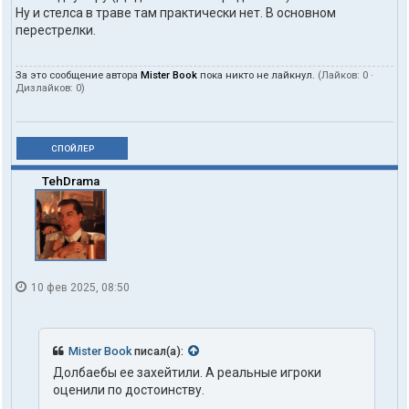
Ну и стелса в траве там практически нет. В основном
перестрелки.
За это сообщение автора
Mister Book
пока никто не лайкнул.
(Лайков:
0
·
Дизлайков:
0
)
СПОЙЛЕР
TehDrama
10 фев 2025, 08:50
Mister Book
писал(а):
Долбаебы ее захейтили. А реальные игроки
оценили по достоинству.