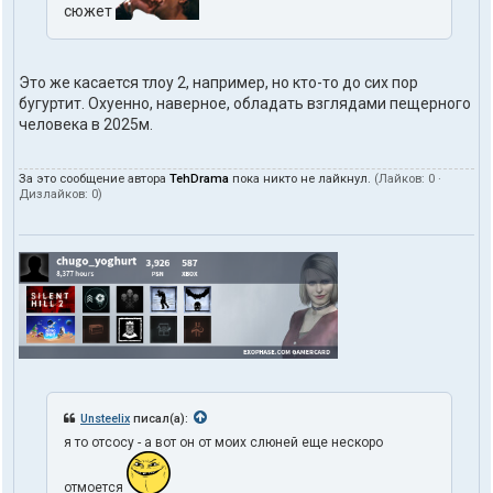
сюжет
Это же касается тлоу 2, например, но кто-то до сих пор
бугуртит. Охуенно, наверное, обладать взглядами пещерного
человека в 2025м.
За это сообщение автора
TehDrama
пока никто не лайкнул.
(Лайков:
0
·
Дизлайков:
0
)
Unsteelix
писал(а):
я то отсосу - а вот он от моих слюней еще нескоро
отмоется