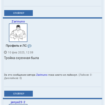
СПОЙЛЕР
Zarinuno
К
Профиль и ЛС:
о
10 фев 2025, 12:08
н
т
Тройка охуенная была
а
к
т
ы
За это сообщение автора
Zarinuno
пока никто не лайкнул.
(Лайков:
0
·
п
Дизлайков:
0
)
о
л
ь
з
о
СПОЙЛЕР
в
а
jenya23-2