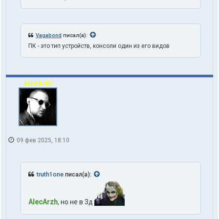
я
t
r
u
t
Vagabond
писал(а):
h
ПК - это тип устройств, консоли один из его видов
1
o
n
e
AlecArzh
09 фев 2025, 18:10
truth1one
писал(а):
AlecArzh
, но не в 3д