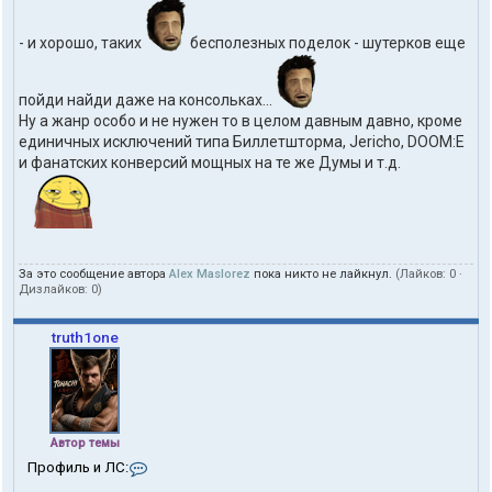
- и хорошо, таких
бесполезных поделок - шутерков еще
пойди найди даже на консольках...
Ну а жанр особо и не нужен то в целом давным давно, кроме
единичных исключений типа Биллетшторма, Jericho, DOOM:E
и фанатских конверсий мощных на те же Думы и т.д.
За это сообщение автора
Alex Maslorez
пока никто не лайкнул.
(Лайков:
0
·
Дизлайков:
0
)
truth1one
Автор темы
К
Профиль и ЛС:
о