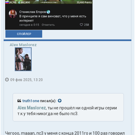
e
k
СПОЙЛЕР
Alex Maslorez
09 фев 2025, 13:20
truth1one
писал(а):
Alex Maslorez
, ты не прошёл ни одной игры серии
т.к у тебя никогда не было пс3.
Чегооо, maaan, пс3 у меня с конца 2011го и 100 раз говорил