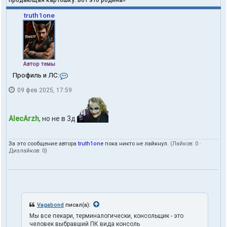
truth1one
Автор темы
К
Профиль и ЛС:
о
09 фев 2025, 17:59
н
т
а
к
AlecArzh
, но не в 3д
т
ы
п
За это сообщение автора
truth1one
пока никто не лайкнул.
(Лайков:
0
·
о
Дизлайков:
0
)
л
ь
з
о
в
а
т
Vagabond
писал(а):
е
Мы все пекари, терминалогически, консольщик - это
л
человек выбравший ПК вида консоль