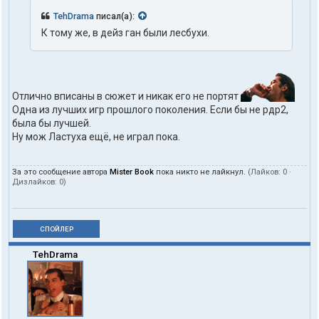
TehDrama
писал(а):
К тому же, в дейз ган были лесбухи.
Отлично вписаны в сюжет и никак его не портят
Одна из лучших игр прошлого поколения. Если бы не рдр2,
была бы лучшей.
Ну мож Ластуха ещё, не играл пока.
За это сообщение автора
Mister Book
пока никто не лайкнул.
(Лайков:
0
·
Дизлайков:
0
)
СПОЙЛЕР
TehDrama