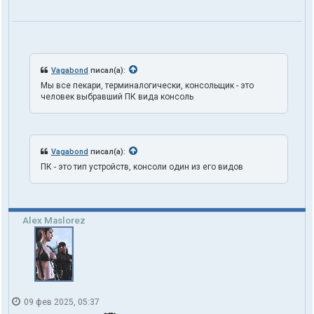
а
т
е
л
я
t
r
Vagabond
писал(а):
u
Мы все пекари, терминалогически, консольщик - это
t
человек выбравший ПК вида консоль
h
1
o
n
e
Vagabond
писал(а):
ПК - это тип устройств, консоли один из его видов
Alex Maslorez
09 фев 2025, 05:37