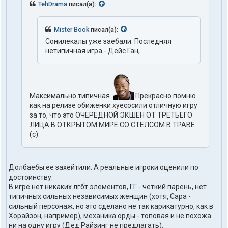
TehDrama
писал(а):
Mister Book
писал(а):
Сонилекалы уже заебали. Последняя
нетипичная игра - Дейс Ган,
Максимально типичная.
Прекрасно помню
как на релизе обиженки хуесосили отличную игру
за то, что это ОЧЕРЕДНОЙ ЭКШЕН ОТ ТРЕТЬЕГО
ЛИЦА В ОТКРЫТОМ МИРЕ СО СТЕЛСОМ В ТРАВЕ
(с).
Долбаебы ее захейтили. А реальные игроки оценили по
достоинству.
В игре нет никаких лгбт элементов, ГГ - четкий парень, нет
типичных сильных независимых женщин (хотя, Сара -
сильный персонаж, но это сделано не так карикатурно, как в
Хорайзон, например), механика орды - топовая и не похожа
ни на одну игру (Дед Райзинг не предлагать).