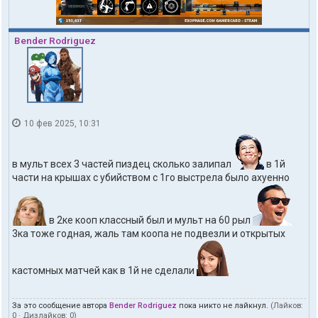
Bender Rodriguez
10 фев 2025, 10:31
в мульт всех 3 частей пиздец сколько залипал
в 1й
части на крышах с убийством с 1го выстрела было ахуенно
в 2ке кооп классный был и мульт на 60 рыл
3ка тоже годная, жаль там коопа не подвезли и открытых
кастомных матчей как в 1й не сделали
За это сообщение автора
Bender Rodriguez
пока никто не лайкнул.
(Лайков:
0
· Дизлайков:
0
)