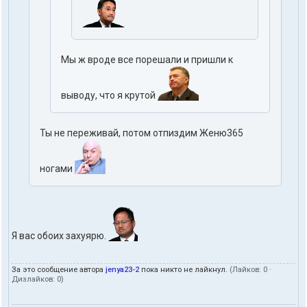
Мы ж вроде все порешали и пришли к
выводу, что я крутой
Ты не переживай, потом отпиздим Женю365
ногами
Я вас обоих захуярю.
За это сообщение автора
jenya23-2
пока никто не лайкнул.
(Лайков:
0
·
Дизлайков:
0
)