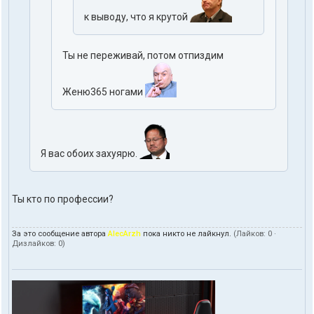
к выводу, что я крутой
Ты не переживай, потом отпиздим
Женю365 ногами
Я вас обоих захуярю.
Ты кто по профессии?
За это сообщение автора
AlecArzh
пока никто не лайкнул.
(Лайков:
0
·
Дизлайков:
0
)