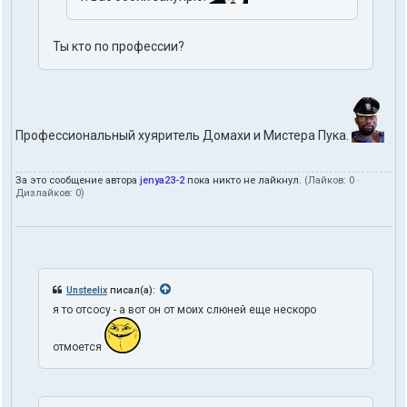
Ты кто по профессии?
Профессиональный хуяритель Домахи и Мистера Пука.
За это сообщение автора
jenya23-2
пока никто не лайкнул.
(Лайков:
0
·
Дизлайков:
0
)
Unsteelix
писал(а):
я то отсосу - а вот он от моих слюней еще нескоро
отмоется