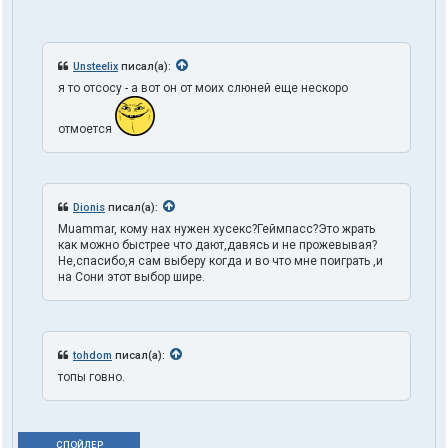
Unsteelix
писал(а):
я то отсосу - а вот он от моих слюней еще нескоро
отмоется
Dionis
писал(а):
Muammar, кому нах нужен хусекс?Геймпасс?Это жрать
как можно быстрее что дают,давясь и не прожевывая?
Не,спасибо,я сам выберу когда и во что мне поиграть ,и
на Сони этот выбор шире.
tohdom
писал(а):
топы говно.
СПОЙЛЕР