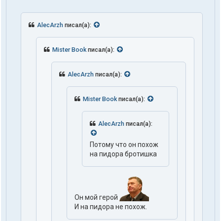
AlecArzh
писал(а):
Mister Book
писал(а):
AlecArzh
писал(а):
Mister Book
писал(а):
AlecArzh
писал(а):
Потому что он похож
на пидора бротишка
Он мой герой
И на пидора не похож.