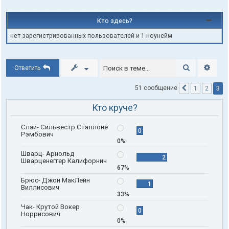
Кто здесь?
нет зарегистрированных пользователей и 1 ноунейм
Поиск
Расши
Ответить
3
51 сообщение
1
2
Пред.
Кто круче?
Слай- Сильвестр Сталлоне
0
Рэмбович
0%
Шварц- Арнольд
2
Шварценеггер Калифорнич
67%
Брюс- Джон МакЛейн
1
Виллисович
33%
Чак- Крутой Вокер
0
Норрисович
0%