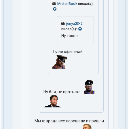
Mister Book
писал(а):
jenya23-2
писал(а):
Ну такое...
Ты не офигевай
Ну бля, не врать же...
Мы ж вроде все порешали и пришли