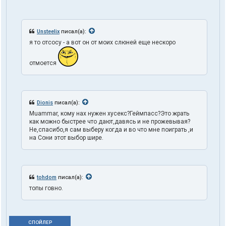
Unsteelix
писал(а):
я то отсосу - а вот он от моих слюней еще нескоро
отмоется
Dionis
писал(а):
Muammar, кому нах нужен хусекс?Геймпасс?Это жрать
как можно быстрее что дают,давясь и не прожевывая?
Не,спасибо,я сам выберу когда и во что мне поиграть ,и
на Сони этот выбор шире.
tohdom
писал(а):
топы говно.
СПОЙЛЕР