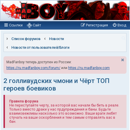
Ссылки
Сайт
Регистрация
Вход
П
Список форумов
Новости
о
Новости от пользователей/Блоги
и
MadFanboy теперь доступен из России:
с
https://ru.madfanboy.com/forum/
или
https://ru.madfanboy.com
к
2 голливудских чмони и Чёрт ТОП
героев боевиков
Правила форума
Не переступайте черту, за которой вас начали бы бить в реале.
Только вместо драки у нас прдупреждения и баны. Будьте
взаимовежливы насколько это возможно. Ваши враги любят
стучать на ваши оскорбления и тем самым отправлять вас в
бан.