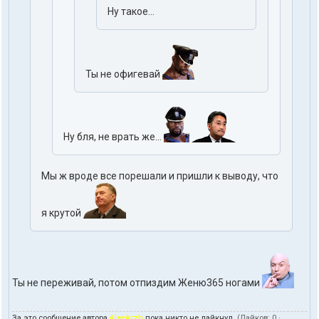
Ну такое...
Ты не офигевай
Ну бля, не врать же...
Мы ж вроде все порешали и пришли к выводу, что
я крутой
Ты не переживай, потом отпиздим Женю365 ногами
За это сообщение автора
AlecArzh
пока никто не лайкнул.
(Лайков:
0
·