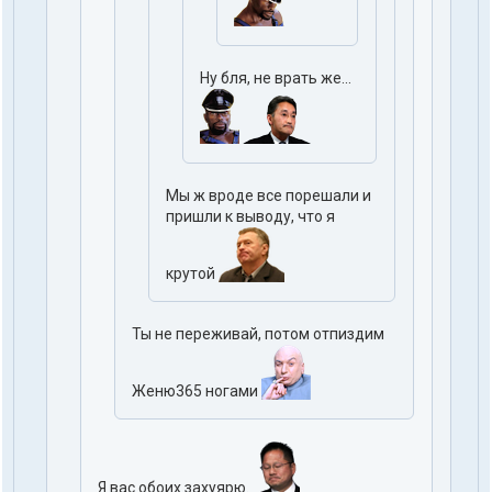
Ну бля, не врать же...
Мы ж вроде все порешали и
пришли к выводу, что я
крутой
Ты не переживай, потом отпиздим
Женю365 ногами
Я вас обоих захуярю.