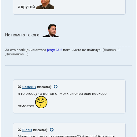
я крутой
Не помню такого.
За это сообщение автора
jenya23-2
пока никто не лайкнул.
(Лайков:
0
·
Дизлайков:
0
)
Unsteelix
писал(а):
я то отсосу - а вот он от моих слюней еще нескоро
отмоется
Dionis
писал(а):
Muammar, кому нах нужен хусекс?Геймпасс?Это жрать