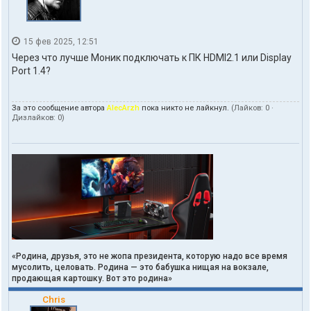
o
h
d
o
15 фев 2025, 12:51
m
Через что лучше Моник подключать к ПК HDMI2.1 или Display
Port 1.4?
За это сообщение автора
AlecArzh
пока никто не лайкнул.
(Лайков:
0
·
Дизлайков:
0
)
«Родина, друзья, это не жопа президента, которую надо все время
мусолить, целовать. Родина — это бабушка нищая на вокзале,
продающая картошку. Вот это родина»
Chris