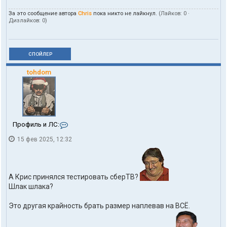
За это сообщение автора
Chris
пока никто не лайкнул.
(Лайков:
0
·
Дизлайков:
0
)
СПОЙЛЕР
tohdom
К
Профиль и ЛС:
о
15 фев 2025, 12:32
н
т
а
к
т
А Крис принялся тестировать сберТВ?
ы
Шлак шлака?
п
о
л
Это другая крайность брать размер наплевав на ВСЁ.
ь
з