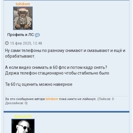
tohdom
К
Профиль и ЛС:
о
15 фев 2025, 12:48
н
т
Ну сами телефоны по разному снимают и смазывают и ещё и
а
обрабатывают.
к
т
А если видео снимать в 60 фпс и потом кадр снять?
ы
п
Держа телефон стационарно чтобы стабильно было
о
л
Тв 60 гц оценить можно наверное
ь
з
о
За это сообщение автора
tohdom
пока никто не лайкнул.
(Лайков:
0
·
в
Дизлайков:
0
)
а
т
е
AlecArzh
л
я
t