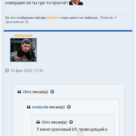
совершил ли ты где-то просчёт
о
л
ь
з
За это сообщение автора
tohdom
пока никто не лайкнул.
(Лайков:
0
·
о
Дизлайков:
0
)
в
а
molecule
т
е
л
я
t
o
h
d
15 фев 2025, 12:30
o
m
Chris
писал(а):
molecule
писал(а):
Chris
писал(а):
У меня хреновый bfi, приводящий к