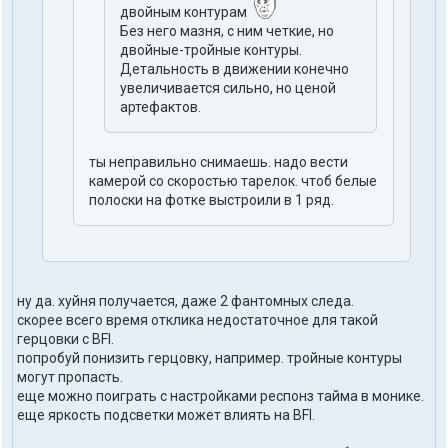
двойным контурам
Без него мазня, с ним четкие, но
двойные-тройные контуры.
Детальность в движении конечно
увеличивается сильно, но ценой
артефактов.
ты неправильно снимаешь. надо вести
камерой со скоростью тарелок. чтоб белые
полоски на фотке выстроили в 1 ряд.
ну да. хуйня получается, даже 2 фантомных следа.
скорее всего время отклика недостаточное для такой
герцовки с BFI.
попробуй понизить герцовку, например. тройные контуры
могут пропасть.
еще можно поиграть с настройками респонз тайма в монике.
еще яркость подсветки может влиять на BFI.