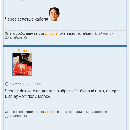
а
к
т
ы
Через золотые кабеля
п
о
л
За это сообщение автора
tohdom
пока никто не лайкнул.
(Лайков:
0
·
ь
Дизлайков:
0
)
з
о
в
Chris
а
т
е
л
я
t
o
15 фев 2025, 12:53
h
d
Через hdmi мне не давало выбрать 10-битный цвет, а через
o
Display Port получилось.
m
За это сообщение автора
Chris
пока никто не лайкнул.
(Лайков:
0
·
Дизлайков:
0
)