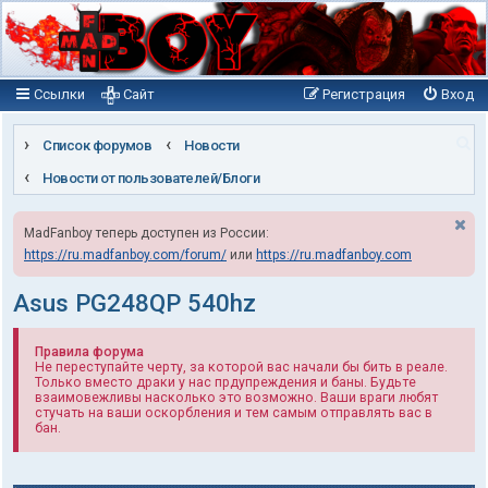
Ссылки
Сайт
Регистрация
Вход
П
Список форумов
Новости
о
Новости от пользователей/Блоги
и
MadFanboy теперь доступен из России:
с
https://ru.madfanboy.com/forum/
или
https://ru.madfanboy.com
к
Asus PG248QP 540hz
Правила форума
Не переступайте черту, за которой вас начали бы бить в реале.
Только вместо драки у нас прдупреждения и баны. Будьте
взаимовежливы насколько это возможно. Ваши враги любят
стучать на ваши оскорбления и тем самым отправлять вас в
бан.