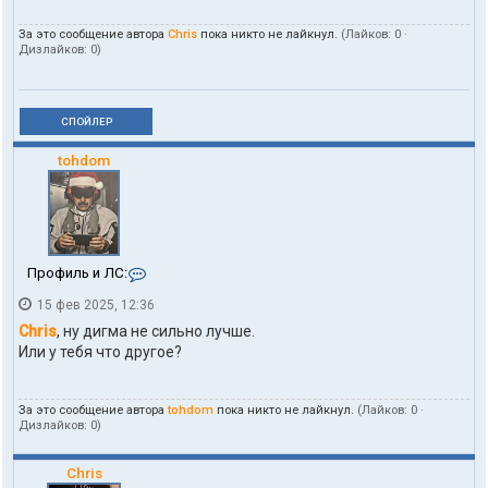
За это сообщение автора
Chris
пока никто не лайкнул.
(Лайков:
0
·
Дизлайков:
0
)
СПОЙЛЕР
tohdom
К
Профиль и ЛС:
о
15 фев 2025, 12:36
н
т
Chris
, ну дигма не сильно лучше.
а
Или у тебя что другое?
к
т
ы
За это сообщение автора
tohdom
пока никто не лайкнул.
(Лайков:
0
·
п
Дизлайков:
0
)
о
л
ь
Chris
з