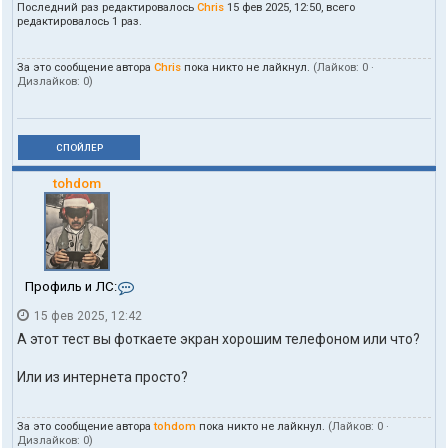
Последний раз редактировалось
Chris
15 фев 2025, 12:50, всего
редактировалось 1 раз.
За это сообщение автора
Chris
пока никто не лайкнул.
(Лайков:
0
·
Дизлайков:
0
)
СПОЙЛЕР
tohdom
К
Профиль и ЛС:
о
15 фев 2025, 12:42
н
т
А этот тест вы фоткаете экран хорошим телефоном или что?
а
к
Или из интернета просто?
т
ы
п
За это сообщение автора
tohdom
пока никто не лайкнул.
(Лайков:
0
·
о
Дизлайков:
0
)
л