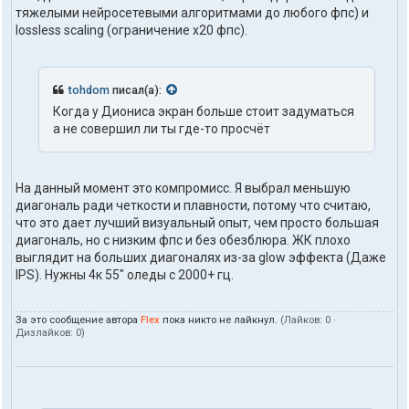
тяжелыми нейросетевыми алгоритмами до любого фпс) и
lossless scaling (ограничение x20 фпс).
tohdom
писал(а):
Когда у Диониса экран больше стоит задуматься
а не совершил ли ты где-то просчёт
На данный момент это компромисс. Я выбрал меньшую
диагональ ради четкости и плавности, потому что считаю,
что это дает лучший визуальный опыт, чем просто большая
диагональ, но с низким фпс и без обезблюра. ЖК плохо
выглядит на больших диагоналях из-за glow эффекта (Даже
IPS). Нужны 4к 55" оледы с 2000+ гц.
За это сообщение автора
Flex
пока никто не лайкнул.
(Лайков:
0
·
Дизлайков:
0
)