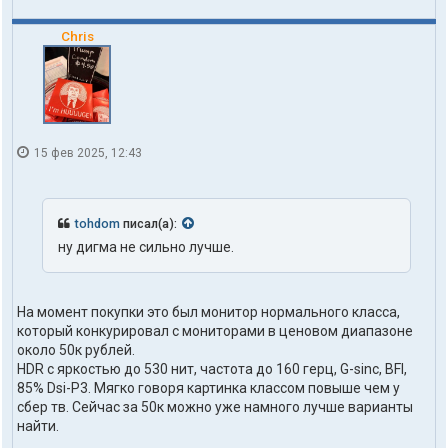
ь
з
Chris
о
в
а
т
е
л
я
15 фев 2025, 12:43
t
o
h
d
o
tohdom
писал(а):
m
ну дигма не сильно лучше.
На момент покупки это был монитор нормального класса,
который конкурировал с мониторами в ценовом диапазоне
около 50к рублей.
HDR с яркостью до 530 нит, частота до 160 герц, G-sinc, BFI,
85% Dsi-P3. Мягко говоря картинка классом повыше чем у
сбер тв. Сейчас за 50к можно уже намного лучше варианты
найти.