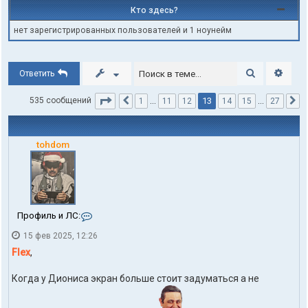
Кто здесь?
нет зарегистрированных пользователей и 1 ноунейм
Поиск
Расши
Ответить
Страница
13
из
27
13
535 сообщений
1
…
11
12
14
15
…
27
Пред.
С
tohdom
К
Профиль и ЛС:
о
15 фев 2025, 12:26
н
т
Flex
,
а
к
Когда у Диониса экран больше стоит задуматься а не
т
ы
п