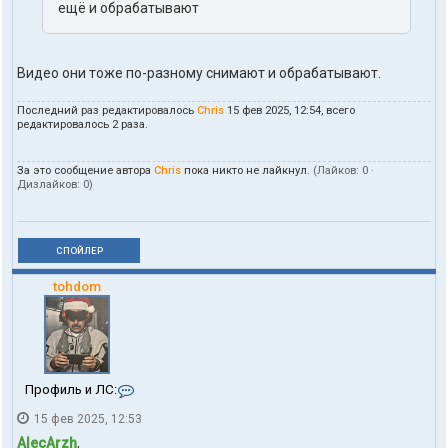
ещё и обрабатывают
Видео они тоже по-разному снимают и обрабатывают.
Последний раз редактировалось
Chris
15 фев 2025, 12:54, всего
редактировалось 2 раза.
За это сообщение автора
Chris
пока никто не лайкнул.
(Лайков:
0
·
Дизлайков:
0
)
СПОЙЛЕР
tohdom
К
Профиль и ЛС:
о
15 фев 2025, 12:53
н
т
AlecArzh
,