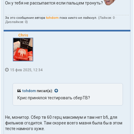
о
Он у тебя не рассыпается если пальцем тронуть?
в
а
т
За это сообщение автора
tohdom
пока никто не лайкнул.
(Лайков:
0
·
е
Дизлайков:
0
)
л
я
t
Chris
o
h
d
o
m
15 фев 2025, 12:34
tohdom
писал(а):
Крис принялся тестировать сберТВ?
Не, монитор. Сбер тв 60 герц максимум и там нет bfi, для
фильмов сгодится. Там скорее всего мазня была бы в этом
тесте намного хуже.