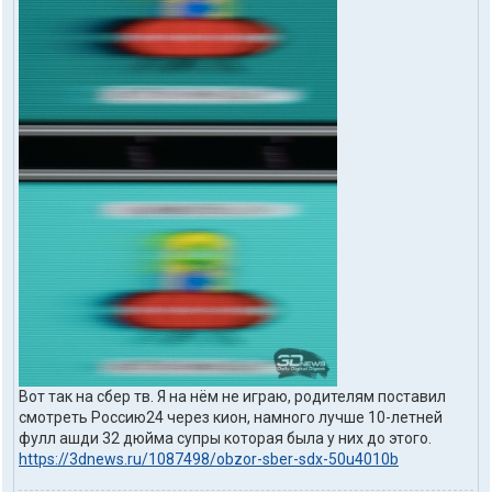
Вот так на сбер тв. Я на нём не играю, родителям поставил
смотреть Россию24 через кион, намного лучше 10-летней
фулл ашди 32 дюйма супры которая была у них до этого.
https://3dnews.ru/1087498/obzor-sber-sdx-50u4010b