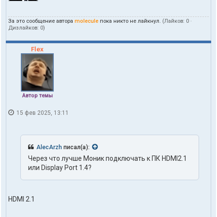
За это сообщение автора
molecule
пока никто не лайкнул.
(Лайков:
0
·
Дизлайков:
0
)
Flex
Автор темы
15 фев 2025, 13:11
AlecArzh
писал(а):
Через что лучше Моник подключать к ПК HDMI2.1
или Display Port 1.4?
HDMI 2.1