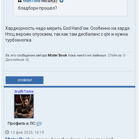
truth1one
писал(а):
бладборн прошёл?
Хардкорность надо мерить God Hand'ом. Особенно на харде.
Нтсц версию опускаем, так как там дисбаланс с qte и нужна
турбокнопка.
За это сообщение автора
Mister Book
пока никто не лайкнул.
(Лайков:
0
·
Дизлайков:
0
)
СПОЙЛЕР
truth1one
К
Профиль и ЛС:
о
13 фев 2025, 16:19
н
т