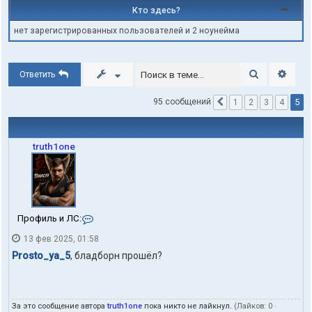
Кто здесь?
нет зарегистрированных пользователей и 2 ноунейма
Поиск
Расши
Ответить
5
95 сообщений
1
2
3
4
Пред.
truth1one
К
Профиль и ЛС:
о
13 фев 2025, 01:58
н
т
Prosto_ya_5
, бладборн прошёл?
а
к
т
ы
За это сообщение автора
truth1one
пока никто не лайкнул.
(Лайков:
0
·
п