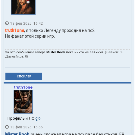
13 фев 2025, 16:42
truth1one
, я только Легенду проходил на пс2.
Не фанат этой серии игр.
За это сообщение автора
Mister Book
пока никто не лайкнул.
(Лайков:
0
·
Дизлайков:
0
)
СПОЙЛЕР
truth1one
К
Профиль и ЛС:
о
13 фев 2025, 16:56
н
т
Mister Book
, очень сложная игра на псх паде без стиков. Её