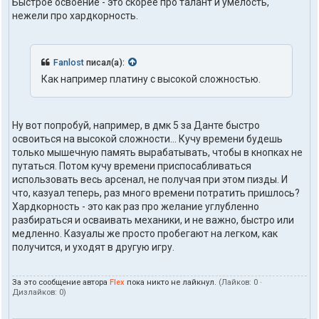
Быстрое освоение - это скорее про талант и умелость,
нежели про хардкорность.
Fanlost
писал(а):
Как например платину с высокой сложностью.
Ну вот попробуй, например, в дмк 5 за Данте быстро
освоиться на высокой сложности... Кучу времени будешь
только мышечную память вырабатывать, чтобы в кнопках не
путаться. Потом кучу времени приспосабливаться
использовать весь арсенал, не получая при этом пизды. И
что, казуал теперь, раз много времени потратить пришлось?
Хардкорность - это как раз про желание углубленно
разбираться и осваивать механики, и не важно, быстро или
медленно. Казуалы же просто пробегают на легком, как
получится, и уходят в другую игру.
За это сообщение автора
Flex
пока никто не лайкнул.
(Лайков:
0
·
Дизлайков:
0
)