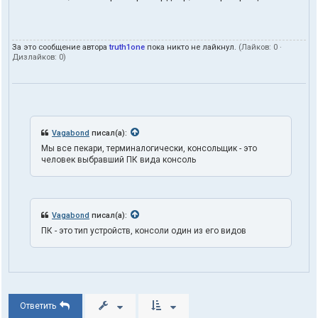
а
к
т
ы
За это сообщение автора
truth1one
пока никто не лайкнул.
(Лайков:
0
·
п
Дизлайков:
0
)
о
л
ь
з
о
в
а
Vagabond
писал(а):
т
Мы все пекари, терминалогически, консольщик - это
е
человек выбравший ПК вида консоль
л
я
t
r
u
Vagabond
писал(а):
t
h
ПК - это тип устройств, консоли один из его видов
1
o
n
e
Ответить