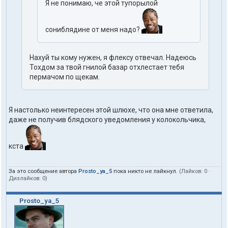
Я не понимаю, че этой тупорылой
сониблядине от меня надо?
Нахуй ты кому нужен, я флексу отвечал. Надеюсь
Тохдом за твой гнилой базар отхлестает тебя
пермачом по щекам.
Я настолько неинтересен этой шлюхе, что она мне ответила,
даже не получив блядского уведомления у колокольчика,
кста
За это сообщение автора
Prosto_ya_5
пока никто не лайкнул.
(Лайков:
0
·
Дизлайков:
0
)
Prosto_ya_5