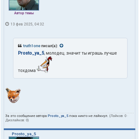
Автор темы
13 фев 2025, 04:32
truth1one
писал(а):
Prosto_ya_5
, молодец. значит ты играшь лучше
тохдома
За это сообщение автора
Prosto_ya_5
пока никто не лайкнул.
(Лайков:
0
·
Дизлайков:
0
)
Prosto_ya_5