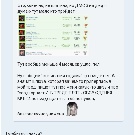
Это, конечно, не платина, но ДМС 3 на дмд я
думаю тут мало кто пройдет:
Тут вообще меньше 4 месяцев ушло, лол
Ну в общем "выбивания годами" тут нигде нет. А
значит шлюха, которая зачем-то приперлась в
мой тред, пишет тут про меня какую-то шизу и про
"хардкорность", В ТРЕДЕ БЛЯТЬ ОБСУЖДЕНИЯ
МЧП 2, но пиздящая что я ей не нужен,
благополучно унижена
Ты ебнулся нахуй?