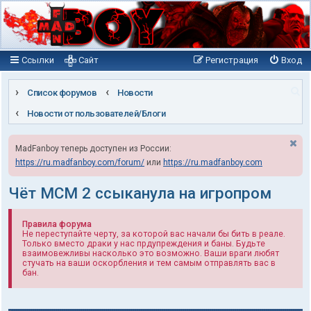
Ссылки
Сайт
Регистрация
Вход
П
Список форумов
Новости
о
Новости от пользователей/Блоги
и
MadFanboy теперь доступен из России:
с
https://ru.madfanboy.com/forum/
или
https://ru.madfanboy.com
к
Чёт МСМ 2 ссыканула на игропром
Правила форума
Не переступайте черту, за которой вас начали бы бить в реале.
Только вместо драки у нас прдупреждения и баны. Будьте
взаимовежливы насколько это возможно. Ваши враги любят
стучать на ваши оскорбления и тем самым отправлять вас в
бан.