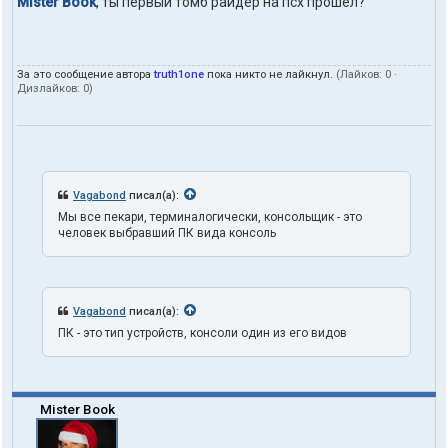
Mister Book
, ты первый томб райдер на псх прошёл?
а
к
т
ы
За это сообщение автора
truth1one
пока никто не лайкнул.
(Лайков:
0
·
п
Дизлайков:
0
)
о
л
ь
з
о
в
а
Vagabond
писал(а):
т
Мы все пекари, терминалогически, консольщик - это
е
человек выбравший ПК вида консоль
л
я
t
r
u
Vagabond
писал(а):
t
h
ПК - это тип устройств, консоли один из его видов
1
o
n
e
Mister Book