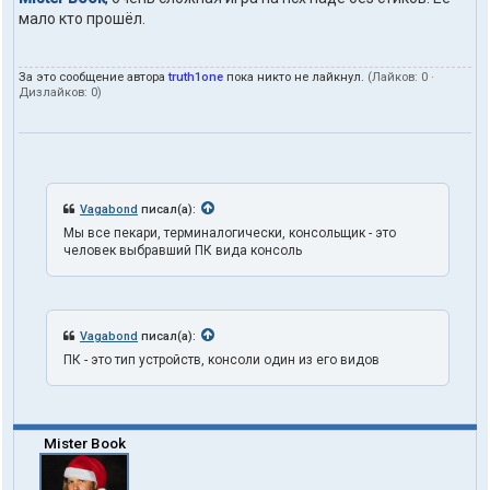
а
мало кто прошёл.
к
т
ы
За это сообщение автора
truth1one
пока никто не лайкнул.
(Лайков:
0
·
п
Дизлайков:
0
)
о
л
ь
з
о
в
а
Vagabond
писал(а):
т
Мы все пекари, терминалогически, консольщик - это
е
человек выбравший ПК вида консоль
л
я
t
r
u
Vagabond
писал(а):
t
h
ПК - это тип устройств, консоли один из его видов
1
o
n
e
Mister Book