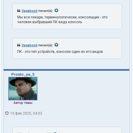
т
е
Vagabond
писал(а):
л
Мы все пекари, терминалогически, консольщик - это
я
человек выбравший ПК вида консоль
t
r
u
t
h
Vagabond
писал(а):
1
o
ПК - это тип устройств, консоли один из его видов
n
e
Prosto_ya_5
Автор темы
13 фев 2025, 04:32