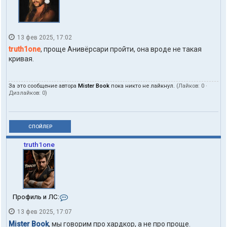
13 фев 2025, 17:02
truth1one
, проще Анивёрсари пройти, она вроде не такая
кривая.
За это сообщение автора
Mister Book
пока никто не лайкнул.
(Лайков:
0
·
Дизлайков:
0
)
СПОЙЛЕР
truth1one
К
Профиль и ЛС:
о
13 фев 2025, 17:07
н
т
Mister Book
, мы говорим про хардкор, а не про проще.