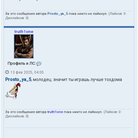
За это сообщение автора
Prosto_ya_5
пока никто не лайкнул.
(Лайков:
0
·
Дизлайков:
0
)
truth1one
К
Профиль и ЛС:
о
13 фев 2025, 04:05
н
т
Prosto_ya_5
, молодец. значит ты играшь лучше тохдома
а
к
т
ы
п
о
л
За это сообщение автора
truth1one
пока никто не лайкнул.
(Лайков:
0
·
Дизлайков:
0
)
ь
з
о
в
а