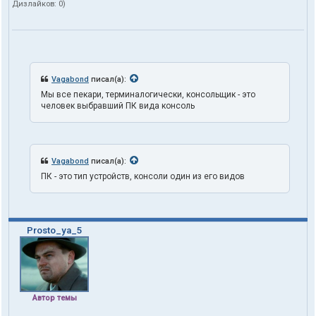
Дизлайков:
0
)
о
л
ь
з
о
в
а
Vagabond
писал(а):
т
Мы все пекари, терминалогически, консольщик - это
е
человек выбравший ПК вида консоль
л
я
t
r
u
Vagabond
писал(а):
t
h
ПК - это тип устройств, консоли один из его видов
1
o
n
e
Prosto_ya_5
Автор темы