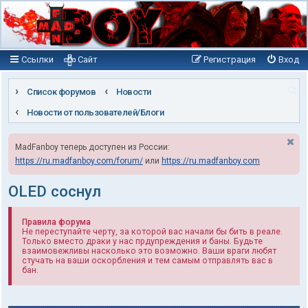
Ссылки
Сайт
Регистрация
Вход
П
Список форумов
Новости
о
Новости от пользователей/Блоги
и
MadFanboy теперь доступен из России:
с
https://ru.madfanboy.com/forum/
или
https://ru.madfanboy.com
к
OLED соснул
Правила форума
Не переступайте черту, за которой вас начали бы бить в реале.
Только вместо драки у нас прдупреждения и баны. Будьте
взаимовежливы насколько это возможно. Ваши враги любят
стучать на ваши оскорбления и тем самым отправлять вас в
бан.