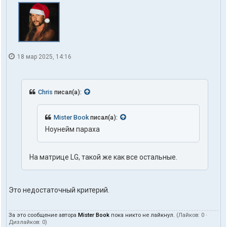
18 мар 2025, 14:16
Chris
писал(а):
Mister Book
писал(а):
Ноунейм параха
На матрице LG, такой же как все остальные.
Это недостаточный критерий.
За это сообщение автора
Mister Book
пока никто не лайкнул.
(Лайков:
0
·
Дизлайков:
0
)