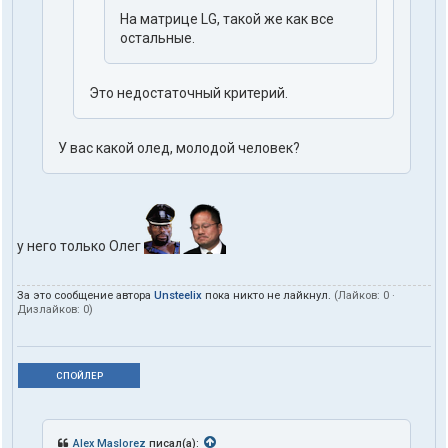
На матрице LG, такой же как все
остальные.
Это недостаточный критерий.
У вас какой олед, молодой человек?
у него только Олег
За это сообщение автора
Unsteelix
пока никто не лайкнул.
(Лайков:
0
·
Дизлайков:
0
)
СПОЙЛЕР
Alex Maslorez
писал(а):