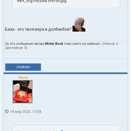
489_org.mozilla.firefox.jpg
База - это твоя вера в долбаебов?
За это сообщение автора
Mister Book
пока никто не лайкнул.
(Лайков:
0
·
Дизлайков:
0
)
СПОЙЛЕР
Chris
18 мар 2025, 13:08