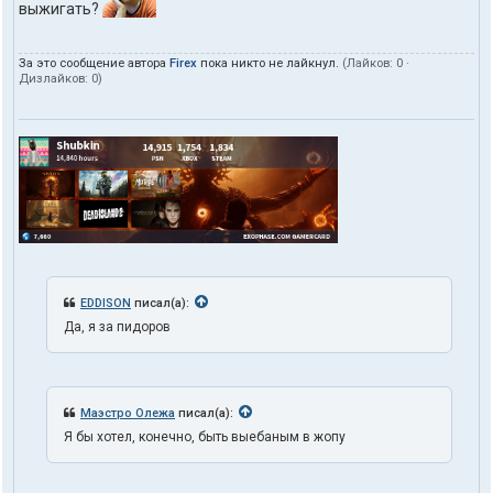
выжигать?
За это сообщение автора
Firex
пока никто не лайкнул.
(Лайков:
0
·
Дизлайков:
0
)
EDDISON
писал(а):
Да, я за пидоров
Маэстро Олежа
писал(а):
Я бы хотел, конечно, быть выебаным в жопу