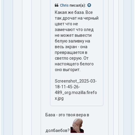
Chris
писал(а):
Какая же база. Все
так дрочат на черный
цвет что не
замечают что олед
не может вывести
белую заливку на
весь экран - она
превращается в
светло серую. От
настоящего белого
оно выгорит.
Screenshot_2025-03-
18-11-45-26-
489_org.mozilla.firefo
x.jpg
База - это твоя вера в
долбаебов?