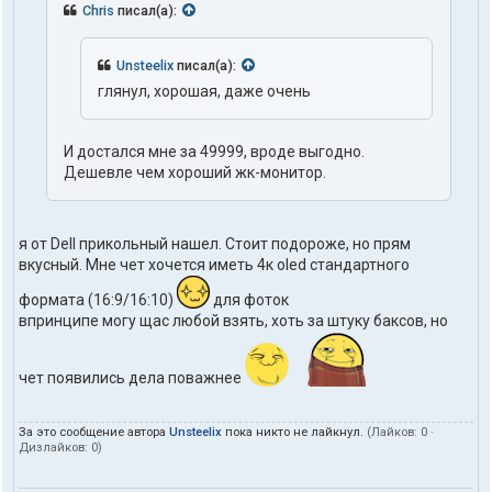
Chris
писал(а):
Unsteelix
писал(а):
глянул, хорошая, даже очень
И достался мне за 49999, вроде выгодно.
Дешевле чем хороший жк-монитор.
я от Dell прикольный нашел. Стоит подороже, но прям
вкусный. Мне чет хочется иметь 4к oled стандартного
формата (16:9/16:10)
для фоток
впринципе могу щас любой взять, хоть за штуку баксов, но
чет появились дела поважнее
За это сообщение автора
Unsteelix
пока никто не лайкнул.
(Лайков:
0
·
Дизлайков:
0
)