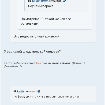
Mister Book
писал(а):
Ноунейм параха
На матрице LG, такой же как все
остальные.
Это недостаточный критерий.
У вас какой олед, молодой человек?
За это сообщение автора
Flex
пока никто не лайкнул.
(Лайков:
0
·
Дизлайков:
0
)
kvidix
писал(а):
по факту для игр лучше тн-мониторов ничего нет