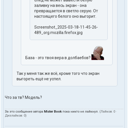
олед не может вывести белую
заливку на весь экран - она
превращается в светло серую. От
настоящего белого оно выгорит.
Screenshot_2025-03-18-11-45-26-
489_org.mozilla.firefox.jpg
База - это твоя вера в долбаебов?
Так у меня так же всё, кроме того что экран
выгореть ещё не успел.
Что за тв? Модель?
За это сообщение автора
Mister Book
пока никто не лайкнул.
(Лайков:
0
·
Дизлайков:
0
)