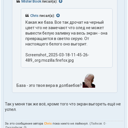
Mister Book
писал(а):
Chris
писал(а):
Какая же база. Все так дрочат на черный
цвет что не замечают что олед не может
вывести белую заливку на весь экран - она
превращается в светло серую. От
настоящего белого оно выгорит.
Screenshot_2025-03-18-11-45-26-
489_org.mozilla.firefox.jpg
База - это твоя вера в долбаебов?
Так у меня так же всё, кроме того что экран выгореть ещё не
успел.
За это сообщение автора
Chris
пока никто не лайкнул.
(Лайков:
0
·
Дизлайков:
0
)