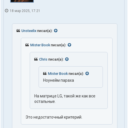
18 мар 2025, 17:21
Unsteelix
писал(а):
Mister Book
писал(а):
Chris
писал(а):
Mister Book
писал(а):
Ноунейм параха
На матрице LG, такой же как все
остальные.
Это недостаточный критерий.