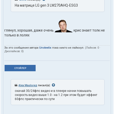
На матрице LG gen 3 LW270AHQ-ESG3
глянул, хорошая, даже очень
крис знает толк не
только в лолях
За это сообщение автора
Unsteelix
пока никто не лайкнул.
(Лайков:
0
·
Дизлайков:
0
)
СПОЙЛЕР
Alex Maslorez
писал(а):
скачай 30/24фпс видео и в плеере начни повышать
скорость видео выше 1.0 - на 1.2 при этом будет эффект
60фпс практически по сути