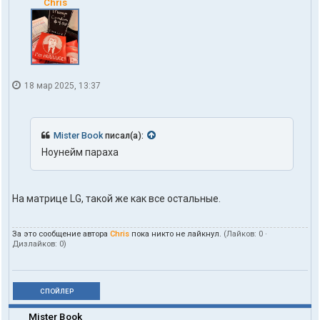
Chris
18 мар 2025, 13:37
Mister Book
писал(а):
Ноунейм параха
На матрице LG, такой же как все остальные.
За это сообщение автора
Chris
пока никто не лайкнул.
(Лайков:
0
·
Дизлайков:
0
)
СПОЙЛЕР
Mister Book