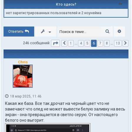
Кто здесь?
нет зарегистрированных пользователей и 2 ноунейма
Поиск
Расши
Ответить
Страница
6
из
13
6
246 сообщений
1
…
4
5
7
8
…
13
Пред.
С
Chris
18 мар 2025, 11:46
Какая же база. Все так дрочат на черный цвет что не
замечают что олед не может вывести белую заливку на весь
экран - она превращается в светло серую. От настоящего
белого оно выгорит.