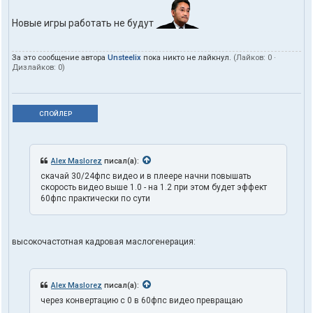
Новые игры работать не будут
За это сообщение автора
Unsteelix
пока никто не лайкнул.
(Лайков:
0
·
Дизлайков:
0
)
СПОЙЛЕР
Alex Maslorez
писал(а):
скачай 30/24фпс видео и в плеере начни повышать
скорость видео выше 1.0 - на 1.2 при этом будет эффект
60фпс практически по сути
высокочастотная кадровая маслогенерация:
Alex Maslorez
писал(а):
через конвертацию с 0 в 60фпс видео превращаю