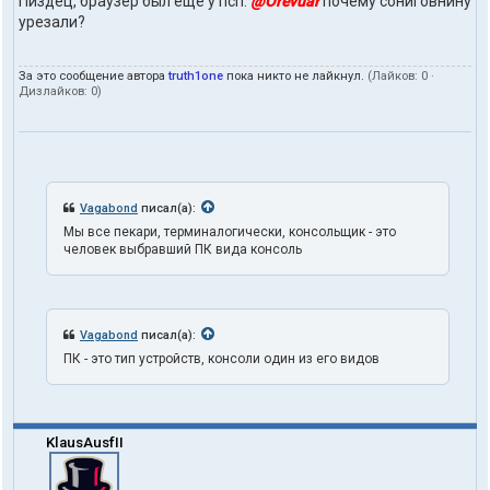
Пиздец, браузер был еще у псп.
@Orevuar
почему сониговнину
урезали?
За это сообщение автора
truth1one
пока никто не лайкнул.
(Лайков:
0
·
Дизлайков:
0
)
Vagabond
писал(а):
Мы все пекари, терминалогически, консольщик - это
человек выбравший ПК вида консоль
Vagabond
писал(а):
ПК - это тип устройств, консоли один из его видов
KlausAusfII