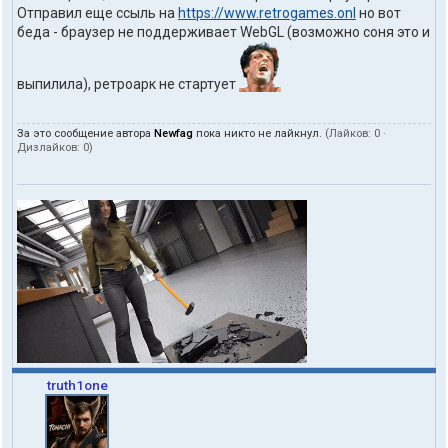
Отправил еще ссыль на
https://www.retrogames.onl
но вот
беда - браузер не поддерживает WebGL (возможно соня это и
выпилила), ретроарк не стартует
За это сообщение автора
Newfag
пока никто не лайкнул.
(Лайков:
0
·
Дизлайков:
0
)
truth1one