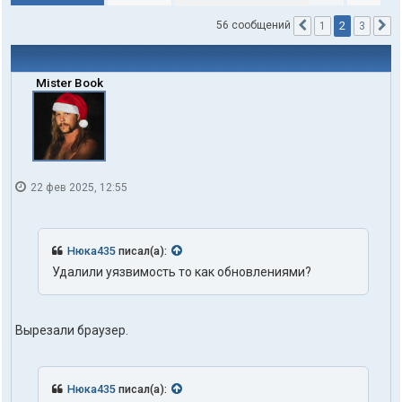
2
56 сообщений
1
3
Пред.
С
Mister Book
22 фев 2025, 12:55
Нюка435
писал(а):
Удалили уязвимость то как обновлениями?
Вырезали браузер.
Нюка435
писал(а):