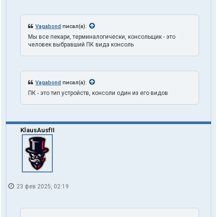
о
в
а
Vagabond
писал(а):
т
Мы все пекари, терминалогически, консольщик - это
е
человек выбравший ПК вида консоль
л
я
t
r
u
Vagabond
писал(а):
t
h
ПК - это тип устройств, консоли один из его видов
1
o
n
e
KlausAusfII
23 фев 2025, 02:19