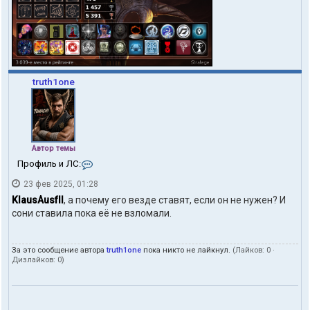
truth1one
Автор темы
К
Профиль и ЛС:
о
23 фев 2025, 01:28
н
т
KlausAusfII
, а почему его везде ставят, если он не нужен? И
а
сони ставила пока её не взломали.
к
т
ы
За это сообщение автора
truth1one
пока никто не лайкнул.
(Лайков:
0
·
п
Дизлайков:
0
)
о
л
ь
з
о