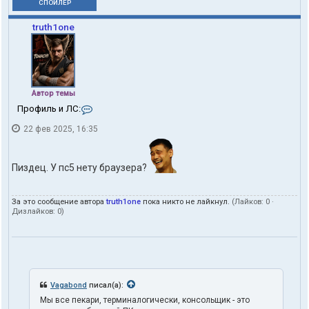
СПОЙЛЕР
truth1one
Автор темы
К
Профиль и ЛС:
о
22 фев 2025, 16:35
н
т
а
к
Пиздец. У пс5 нету браузера?
т
ы
п
За это сообщение автора
truth1one
пока никто не лайкнул.
(Лайков:
0
·
о
Дизлайков:
0
)
л
ь
з
о
в
а
т
Vagabond
писал(а):
е
Мы все пекари, терминалогически, консольщик - это
л