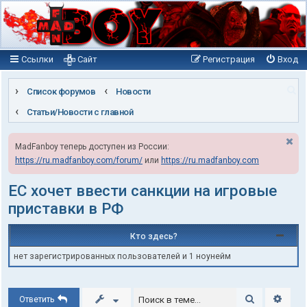
Ссылки
Сайт
Регистрация
Вход
П
Список форумов
Новости
о
Статьи/Новости с главной
и
MadFanboy теперь доступен из России:
с
https://ru.madfanboy.com/forum/
или
https://ru.madfanboy.com
к
ЕС хочет ввести санкции на игровые
приставки в РФ
Кто здесь?
нет зарегистрированных пользователей и 1 ноунейм
Поиск
Расши
Ответить