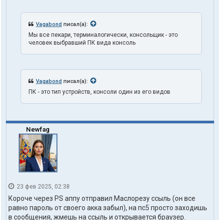
t
h
1
Vagabond
писал(а):
o
n
Мы все пекари, терминалогически, консольщик - это
e
человек выбравший ПК вида консоль
Vagabond
писал(а):
ПК - это тип устройств, консоли один из его видов
Newfag
23 фев 2025, 02:38
Короче через PS аппу отправил Маслорезу ссыль (он все
равно пароль от своего акка забыл), на пс5 просто заходишь
в сообщения, жмешь на ссыль и открывается браузер.