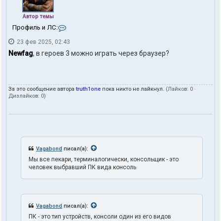
Автор темы
К
Профиль и ЛС:
о
23 фев 2025, 02:43
н
т
Newfag
, в героев 3 можно играть через браузер?
а
к
т
ы
За это сообщение автора
truth1one
пока никто не лайкнул.
(Лайков:
0
·
п
Дизлайков:
0
)
о
л
ь
з
о
в
а
Vagabond
писал(а):
т
Мы все пекари, терминалогически, консольщик - это
е
человек выбравший ПК вида консоль
л
я
t
r
u
Vagabond
писал(а):
t
h
ПК - это тип устройств, консоли один из его видов