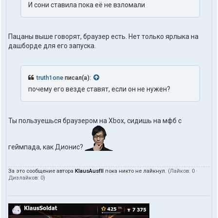
И сони ставила пока её не взломали
Пацаны выше говорят, браузер есть. Нет только ярлыка на
дашборде для его запуска.
truth1one
писал(а):
почему его везде ставят, если он не нужен?
Ты пользуешься браузером на Xbox, сидишь на мфб с
геймпада, как Дионис?
За это сообщение автора
KlausAusfII
пока никто не лайкнул.
(Лайков:
0
·
Дизлайков:
0
)