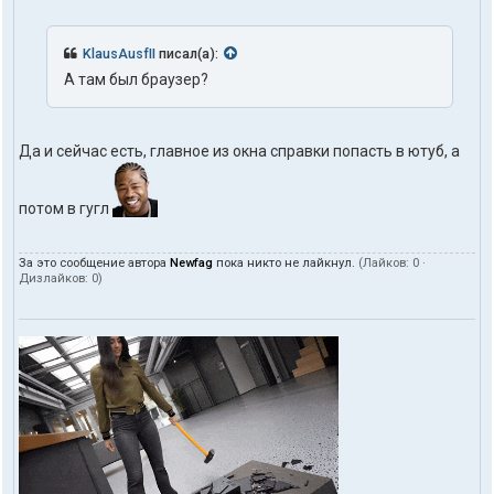
KlausAusfII
писал(а):
А там был браузер?
Да и сейчас есть, главное из окна справки попасть в ютуб, а
потом в гугл
За это сообщение автора
Newfag
пока никто не лайкнул.
(Лайков:
0
·
Дизлайков:
0
)