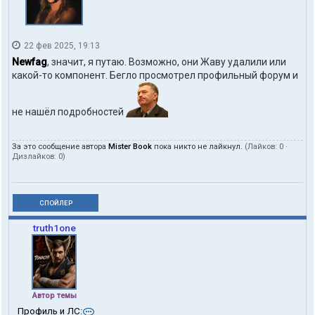
22 фев 2025, 19:13
Newfag
, значит, я путаю. Возможно, они Жаву удалили или
какой-то компонент. Бегло просмотрел профильный форум и
не нашёл подробностей
За это сообщение автора
Mister Book
пока никто не лайкнул.
(Лайков:
0
·
Дизлайков:
0
)
СПОЙЛЕР
truth1one
Автор темы
К
Профиль и ЛС: