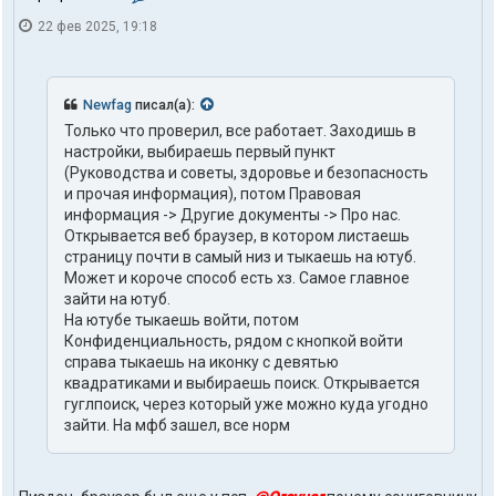
о
22 фев 2025, 19:18
н
т
а
к
т
Newfag
писал(а):
ы
Только что проверил, все работает. Заходишь в
п
настройки, выбираешь первый пункт
о
л
(Руководства и советы, здоровье и безопасность
ь
и прочая информация), потом Правовая
з
информация -> Другие документы -> Про нас.
о
Открывается веб браузер, в котором листаешь
в
страницу почти в самый низ и тыкаешь на ютуб.
а
т
Может и короче способ есть хз. Самое главное
е
зайти на ютуб.
л
На ютубе тыкаешь войти, потом
я
Конфиденциальность, рядом с кнопкой войти
t
справа тыкаешь на иконку с девятью
r
квадратиками и выбираешь поиск. Открывается
u
t
гуглпоиск, через который уже можно куда угодно
h
зайти. На мфб зашел, все норм
1
o
n
e