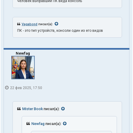
человек выбравший ПК вида консоль
я
t
r
u
t
Vagabond
писал(а):
h
ПК - это тип устройств, консоли один из его видов
1
o
n
e
Newfag
22 фев 2025, 17:50
Mister Book
писал(а):
Newfag
писал(а):