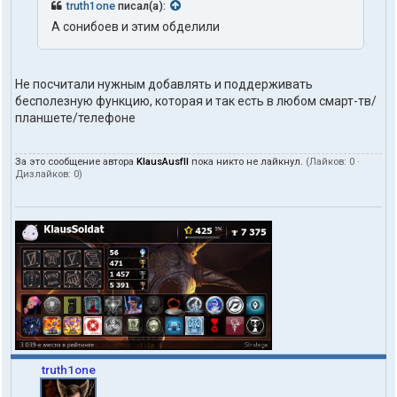
truth1one
писал(а):
А сонибоев и этим обделили
Не посчитали нужным добавлять и поддерживать
бесполезную функцию, которая и так есть в любом смарт-тв/
планшете/телефоне
За это сообщение автора
KlausAusfII
пока никто не лайкнул.
(Лайков:
0
·
Дизлайков:
0
)
truth1one