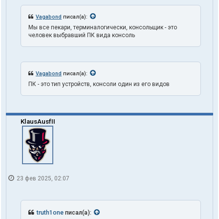
в
а
Vagabond
писал(а):
т
Мы все пекари, терминалогически, консольщик - это
е
человек выбравший ПК вида консоль
л
я
t
r
u
Vagabond
писал(а):
t
h
ПК - это тип устройств, консоли один из его видов
1
o
n
e
KlausAusfII
23 фев 2025, 02:07
truth1one
писал(а):