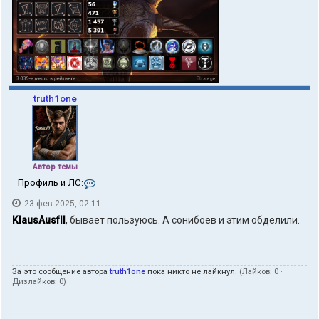
truth1one
Автор темы
К
Профиль и ЛС:
о
23 фев 2025, 02:11
н
т
KlausAusfII
, бывает пользуюсь. А сонибоев и этим обделили.
а
к
т
ы
За это сообщение автора
truth1one
пока никто не лайкнул.
(Лайков:
0
·
п
Дизлайков:
0
)
о
л
ь
з