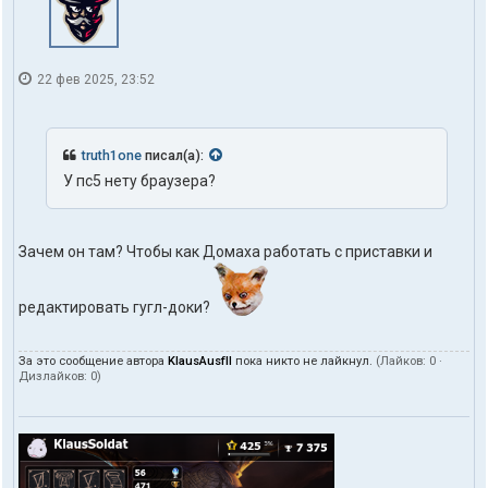
22 фев 2025, 23:52
truth1one
писал(а):
У пс5 нету браузера?
Зачем он там? Чтобы как Домаха работать с приставки и
редактировать гугл-доки?
За это сообщение автора
KlausAusfII
пока никто не лайкнул.
(Лайков:
0
·
Дизлайков:
0
)