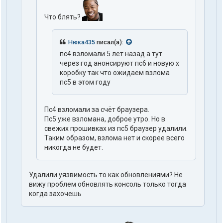
Что блять?
Нюка435
писал(а):
пс4 взломали 5 лет назад а тут
чepeз год анонсируют пс6 и новую х
коробку так что ожидaeм взлома
пс5 в этом году
Пс4 взломали за счёт браузера.
Пс5 уже взломана, доброе утро. Но в
свежих прошивках из пс5 браузер удалили.
Таким образом, взлома нет и скорее всего
никогда не будет.
Удалили уязвимость то как обновлениями? He
вижу проблем обновлять консоль только тогда
когда зaxoчешь