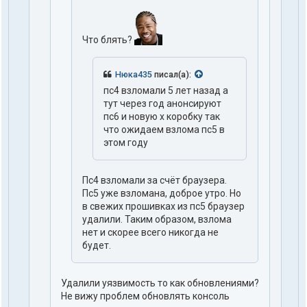
Что блять?
Нюка435
писал(а):
пс4 взломали 5 лет назад а
тут чepeз год анонсируют
пс6 и новую х коробку так
что ожидaeм взлома пс5 в
этом году
Пс4 взломали за счёт браузера.
Пс5 уже взломана, доброе утро. Но
в свежих прошивках из пс5 браузер
удалили. Таким образом, взлома
нет и скорее всего никогда не
будет.
Удалили уязвимость то как обновлениями?
He вижу проблем обновлять консоль