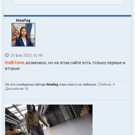
1
o
n
e
Newfag
23 фев 2025, 02:46
truth1one
, возможно, но на этом сайте есть только первые и
вторые
За это сообщение автора
Newfag
пока никто не лайкнул.
(Лайков:
0
·
Дизлайков:
0
)