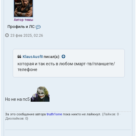
Автор темы
К
Профиль и ЛС:
о
23 фев 2025, 02:26
н
т
а
к
т
KlausAusfII
писал(а):
ы
которая и так есть в любом смарт-тв/планшете/
п
телефоне
о
л
ь
з
о
в
а
Но не на пс5
т
е
л
За это сообщение автора
truth1one
пока никто не лайкнул.
(Лайков:
0
·
я
Дизлайков:
0
)
t
r
u