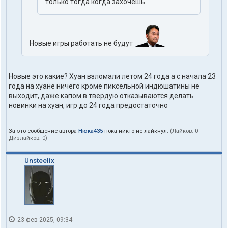
только тогда когда зaxoчешь
Новые игры работать не будут
Hoвые это какие? Xyaн взломали летом 24 года а с начала 23
года нa xyaне ничего кроме пиксельной индюшатины не
выходит, даже капом в твердую отказываются делать
новинки на xyaн, игр до 24 года предостаточнo
За это сообщение автора
Нюка435
пока никто не лайкнул.
(Лайков:
0
·
Дизлайков:
0
)
Unsteelix
23 фев 2025, 09:34