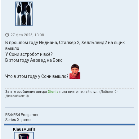
27 фев 2025, 13:08
В прошлом году Индиана, Сталкер 2, ХеллБлейд2 на ящик
вышло
У Сони астробот и всё?
В этом году Авовед на Бокс
Что в этом году у Сони вышло?
За это сообщение автора
Dionis
пока никто не лайкнул.
(Лайков:
0
·
Дизлайков:
0
)
PS4/PS4 Pro gamer
Series X gamer
KlausAusfII