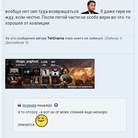
вообще нет сил туда возвращаться.
Я даже гири не
жду, если честно. После пятой части не особо верю во что-то
хорошее от коалиции.
За это сообщение автора
TehDrama
пока никто не лайкнул.
(Лайков:
0
·
Дизлайков:
0
)
Unsteelix
писал(а):
я то отсосу - а вот он от моих слюней еще нескоро
отмоется