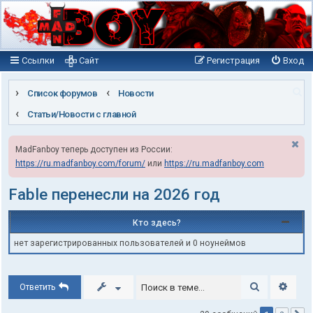
Ссылки
Сайт
Регистрация
Вход
П
Список форумов
Новости
о
Статьи/Новости с главной
и
MadFanboy теперь доступен из России:
с
https://ru.madfanboy.com/forum/
или
https://ru.madfanboy.com
к
Fable перенесли на 2026 год
Кто здесь?
нет зарегистрированных пользователей и 0 ноунеймов
Поиск
Расши
Ответить