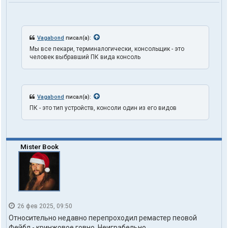
е
л
я
t
r
Vagabond
писал(а):
u
Мы все пекари, терминалогически, консольщик - это
t
человек выбравший ПК вида консоль
h
1
o
n
e
Vagabond
писал(а):
ПК - это тип устройств, консоли один из его видов
Mister Book
26 фев 2025, 09:50
Относительно недавно перепроходил ремастер пеовой
Фейбл - кринжовое говно. Неиграбельно.