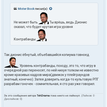
Mister Book
писал(а):
Не может быть
Ты врёшь, ведь Дионис
сказал, что будет крутая игра уровня
Контрабанды
Так дионис ёбнутый, объебавшийся копиума говноед.
Уровень контрабанды, походу, это то, что игру в
очередной раз переносят, по ней нихуя толком не известно
кроме красивых кадров мира(движок у плейграундов
знатный, конечно). Затея доверить когда-то культовую РПГ
разрабам гоночек - сомнительная, я сто раз уже говорил.
За это сообщение автора
TehDrama
пока никто не лайкнул.
(Лайков:
0
·
Дизлайков:
0
)