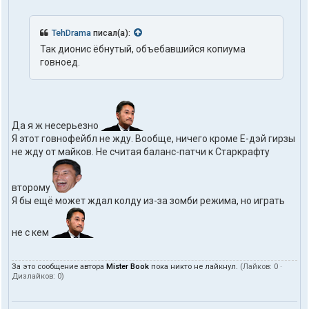
TehDrama
писал(а):
Так дионис ёбнутый, объебавшийся копиума
говноед.
Да я ж несерьезно
Я этот говнофейбл не жду. Вообще, ничего кроме Е-дэй гирзы
не жду от майков. Не считая баланс-патчи к Старкрафту
второму
Я бы ещё может ждал колду из-за зомби режима, но играть
не с кем
За это сообщение автора
Mister Book
пока никто не лайкнул.
(Лайков:
0
·
Дизлайков:
0
)