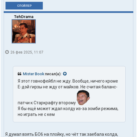
СПОЙЛЕР
TehDrama
26 фев 2025, 11:07
Mister Book
писал(а):
Я этот говнофейбл не жду. Вообще, ничего кроме
Е-дэй гирзы не жду от майков. Не считая баланс-
патчи к Старкрафту второму
Я бы ещё может ждал колду из-за зомби режима,
но играть не с кем
Я думал взять БО6 на плойку, но чёт так заебала колда,