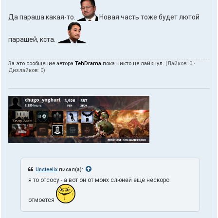
Да параша какая-то.
Новая часть тоже будет лютой
парашей, кста.
За это сообщение автора
TehDrama
пока никто не лайкнул.
(Лайков:
0
·
Дизлайков:
0
)
Unsteelix
писал(а):
я то отсосу - а вот он от моих слюней еще нескоро
отмоется