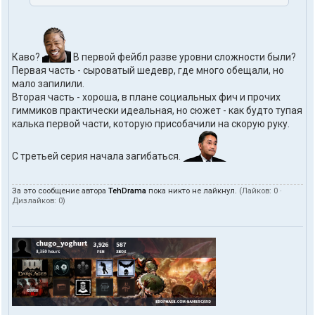
Каво?
В первой фейбл разве уровни сложности были?
Первая часть - сыроватый шедевр, где много обещали, но
мало запилили.
Вторая часть - хороша, в плане социальных фич и прочих
гиммиков практически идеальная, но сюжет - как будто тупая
калька первой части, которую присобачили на скорую руку.
С третьей серия начала загибаться.
За это сообщение автора
TehDrama
пока никто не лайкнул.
(Лайков:
0
·
Дизлайков:
0
)