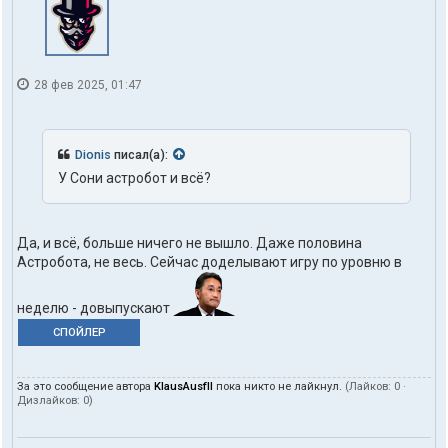
28 фев 2025, 01:47
Dionis
писал(а):
У Сони астробот и всё?
Да, и всё, больше ничего не вышло. Даже половина
Астробота, не весь. Сейчас доделывают игру по уровню в
неделю - довыпускают
СПОЙЛЕР
За это сообщение автора
KlausAusfII
пока никто не лайкнул.
(Лайков:
0
·
Дизлайков:
0
)