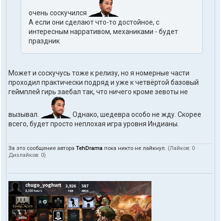
очень соскучился
А если они сделают что-то достойное, с
интересным нарративом, механиками - будет
праздник
Может и соскучусь тоже к релизу, но я номерные части
проходил практически подряд и уже к четвёртой базовый
геймплей гирь заебал так, что ничего кроме зевоты не
вызывал.
Однако, шедевра особо не жду. Скорее
всего, будет просто неплохая игра уровня Индианы.
За это сообщение автора
TehDrama
пока никто не лайкнул.
(Лайков:
0
·
Дизлайков:
0
)