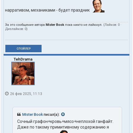
нарративом, механиками - будет праздник
За это сообщение автора
Mister Book
пока никто не лайкнул.
(Лайков:
0
·
Дизлайков:
0
)
СПОЙЛЕР
TehDrama
26 фев 2025, 11:13
Mister Book
писал(а):
Сочный графон+кровь+мясо+неплохой ганфайт.
Даже по такому примитивному содержанию я