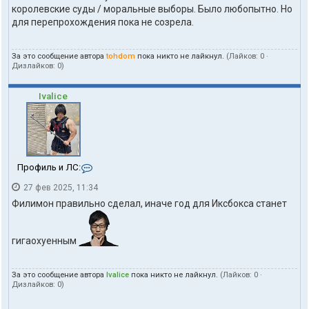
о
королевские суды / моральные выборы. Было любопытно. Но
л
для перепрохождения пока не созрела.
ь
з
о
За это сообщение автора
tohdom
пока никто не лайкнул.
(Лайков:
0
·
в
Дизлайков:
0
)
а
т
е
Ivalice
л
я
t
o
h
d
К
Профиль и ЛС:
o
о
m
27 фев 2025, 11:34
н
т
Филимон правильно сделал, иначе год для Иксбокса станет
а
к
т
гигаохуенным
ы
п
о
За это сообщение автора
Ivalice
пока никто не лайкнул.
(Лайков:
0
·
л
Дизлайков:
0
)
ь
з