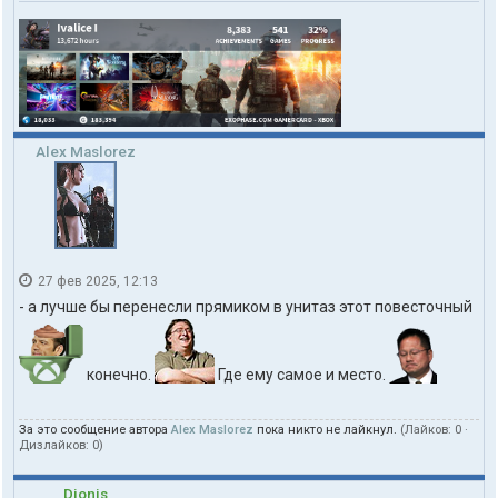
о
в
а
т
е
л
я
I
v
Alex Maslorez
a
l
i
c
e
27 фев 2025, 12:13
- а лучше бы перенесли прямиком в унитаз этот повесточный
конечно.
Где ему самое и место.
За это сообщение автора
Alex Maslorez
пока никто не лайкнул.
(Лайков:
0
·
Дизлайков:
0
)
Dionis