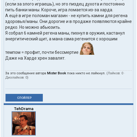
(если за злого играешь), но это пиздец духота и постоянно
пить банки маны. Короче, игра ломается из-за харда.
А ещё в игре поломан магазин - не купить камни для регена
здоровья/маны. Они дорогие и в продаже появляются крайне
редко. Но можно абьюзить.
Я собрал 6 камней регена маны, пихнул в оружия, кастанул
энергитический щит, а мана сама регенится с хорошим
темпом = профит, почти бессмертие
Даже на Харде хрен завалят.
За это сообщение автора
Mister Book
пока никто не лайкнул.
(Лайков:
0
·
Дизлайков:
0
)
СПОЙЛЕР
TehDrama