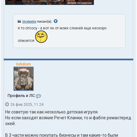
Unsteelix
писал(а):
я то отсосу - а вот он от моих слюней еще нескоро
отмоется
tohdom
К
Профиль и ЛС:
о
26 фев 2025, 11:24
н
т
Не советую так как несколько детская игруля.
а
Но если заходят всякие Речет Кланки, то и фабле ремастеред
к
окей.
т
ы
п
В 3 части можно покупать бизнесы и там какие-то были