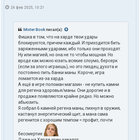
26 фев 2025, 10:21
Mister Book
писал(а):
Фишка в том, что на харде твои удары
блокируются, причем каждый. И приходится бить
заряженными ударами, ибо только они проходят.
Ну или магией, но она не то чтобы мощная. Но
вроде как можно юзать всякие слоумо, берсерк
(если за злого играешь), но это пиздец духота и
постоянно пить банки маны. Короче, игра
ломается из-за харда.
А ещё в игре поломан магазин - не купить камни
для регена здоровья/маны. Они дорогие и в
продаже появляются крайне редко. Но можно
абьюзить.
Я собрал 6 камней регена маны, пихнул в оружия,
кастанул энергитический щит, а мана сама
регенится с хорошим темпом = профит, почти
бессмертие
Даже на Харде хрен завалят.