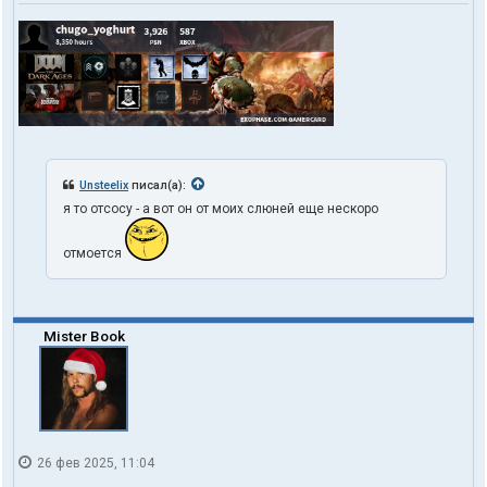
Unsteelix
писал(а):
я то отсосу - а вот он от моих слюней еще нескоро
отмоется
Mister Book
26 фев 2025, 11:04