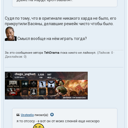
Судя по тому, что в оригинале никакого харда не было, его
прикрутили Васяны, делавшие ремейк чисто чтобы было.
Смысл вообще на нём играть тогда?
За это сообщение автора
TehDrama
пока никто не лайкнул.
(Лайков:
0
·
Дизлайков:
0
)
Unsteelix
писал(а):
я то отсосу - а вот он от моих слюней еще нескоро