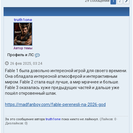
1
29 сообщений
2
С
truth1one
Автор темы
К
Профиль и ЛС:
о
26 фев 2025, 03:24
н
т
Fable 1 была довольно интересной игрой для своего времени.
а
Она обладала интересной атмосферой и интерактивным
к
миром. Fable 2 стала ещё лучше, а мир мрачнее и больше.
т
Fable 3 оказалась хуже предыдущих частей и дальше уже
ы
п
пошёл откровенный шлак.
о
л
https://madfanboy.com/fable-perenesli-na-2026-god
ь
з
о
За это сообщение автора
truth1one
пока никто не лайкнул.
(Лайков:
0
·
в
Дизлайков:
0
)
а
т