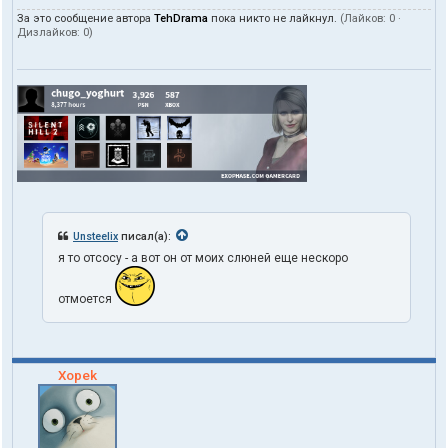
За это сообщение автора
TehDrama
пока никто не лайкнул.
(Лайков:
0
·
Дизлайков:
0
)
Unsteelix
писал(а):
я то отсосу - а вот он от моих слюней еще нескоро
отмоется
Xopek