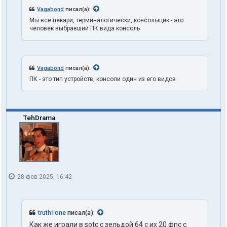
t
Vagabond
писал(а):
h
1
Мы все пекари, терминалогически, консольщик - это
o
человек выбравший ПК вида консоль
n
e
Vagabond
писал(а):
ПК - это тип устройств, консоли один из его видов
TehDrama
28 фев 2025, 16:42
truth1one
писал(а):
Как же играли в sotc с зельдой 64 с их 20 фпс с