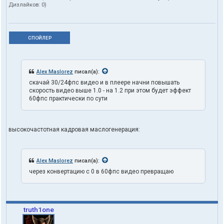
Дизлайков:
0
)
СПОЙЛЕР
Alex Maslorez
писал(а):
скачай 30/24фпс видео и в плеере начни повышать
скорость видео выше 1.0 - на 1.2 при этом будет эффект
60фпс практически по сути
высокочастотная кадровая маслогенерация:
Alex Maslorez
писал(а):
через конвертацию с 0 в 60фпс видео превращаю
truth1one