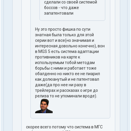
сделали со своей системой
боссов - что даже
запатентовали
Ну это просто фишка по сути
знатная была только для этой
серии вот и все(но значимая и
интересная довольно конечно), вон
в MGS 5 есть система адаптации
противников на карте к
используемым тобой методам
борьбы с ними и работает тоже
обалденно но никто ее не пиарил
как долюанутый и не патентовал
даже(да про нее ни разу в
трейлерах и рассказах о игре до
релиза то не упоминали вроде).
скорее всего потому что система в МГС