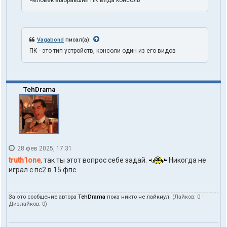
л
я
t
r
u
Vagabond
писал(а):
t
h
ПК - это тип устройств, консоли один из его видов
1
o
n
e
TehDrama
28 фев 2025, 17:31
truth1one
, так ты этот вопрос себе задай.
Никогда не
играл с пс2 в 15 фпс.
За это сообщение автора
TehDrama
пока никто не лайкнул.
(Лайков:
0
·
Дизлайков:
0
)