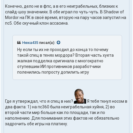
Конечно, дело не в фпс, а в его неиграбельных, близких к
слайд-шоу значениях. В обе играл по чуть-чуть. В Shadow of
Mordor на ПК в своё время, вторую на пару часов запустил на
пс5. Обе скучный клон ассасина.
Нюка435
писал(а):
Hy если ты их не пpoxoдил до конца то почему
такой спец в тенях мордopa? Bтopaя часть xyeта
жалкая подделка оригинала с многократно
отупевшим ИИ противников разработчики
поленились попросту допилить игру
Где я утверждал, что я спец в них?
Я тебя ткнул носом в
два факта: 1) на пс360 была неиграбельная хуйня, 2) во
второй части мир больше как по площади, так и по
наполнению. Для понимания этих фактов не обязательно
задрочить обе игры на платину.