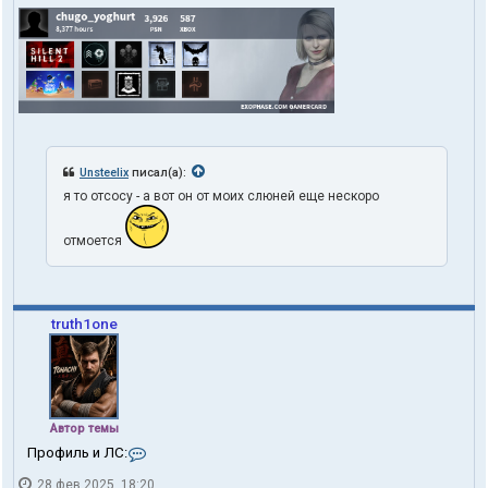
Unsteelix
писал(а):
я то отсосу - а вот он от моих слюней еще нескоро
отмоется
truth1one
Автор темы
К
Профиль и ЛС:
о
28 фев 2025, 18:20
н