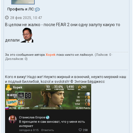
К
Профиль и ЛС:
о
28 фев 2025, 10:47
н
т
В целом не жалко - после FEAR 2 они одну залупу какую то
а
к
т
делали
ы
п
о
За это сообщение автора
Xopek
пока никто не лайкнул.
(Лайков:
0
·
л
Дизлайков:
0
)
ь
з
о
в
Кого я вижу! Надо же! Неужто жирный и вонючий, неужто мерзкий наш
а
и подлый Биллибой, koziol и svolotsh! © Энтони Бёрджесс
т
е
л
я
X
o
p
e
k