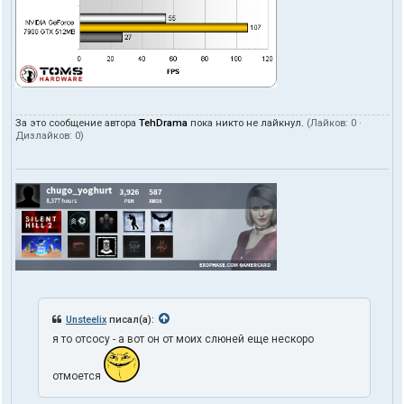
За это сообщение автора
TehDrama
пока никто не лайкнул.
(Лайков:
0
·
Дизлайков:
0
)
Unsteelix
писал(а):
я то отсосу - а вот он от моих слюней еще нескоро
отмоется