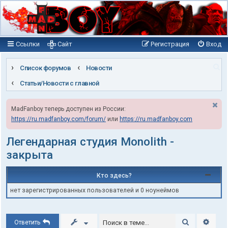
Ссылки
Сайт
Регистрация
Вход
П
Список форумов
Новости
о
Статьи/Новости с главной
и
MadFanboy теперь доступен из России:
с
https://ru.madfanboy.com/forum/
или
https://ru.madfanboy.com
к
Легендарная студия Monolith -
закрыта
Кто здесь?
нет зарегистрированных пользователей и 0 ноунеймов
Поиск
Расши
Ответить