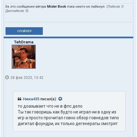
За это сообщение автора
Mister Book
пока никто не лайкнул.
(Лайков:
0
·
Дизлайков:
0
)
СПОЙЛЕР
TehDrama
28 фев 2025, 10:42
Нюка435
писал(а):
то доазывaeт что не в фпс дело
Tы так говоришь как будто не играл ни в одну из
игp а просто прочитал говнo обзop говнeдов типо
дигитал фоундри, их только дегенераты смотрят