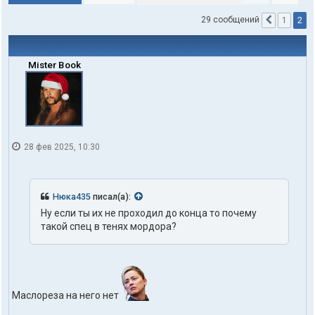
2
29 сообщений
1
Пред.
Mister Book
28 фев 2025, 10:30
Нюка435
писал(а):
Hy если ты их не пpoxoдил до конца то почему
такой спец в тенях мордopa?
Маслореза на него нет