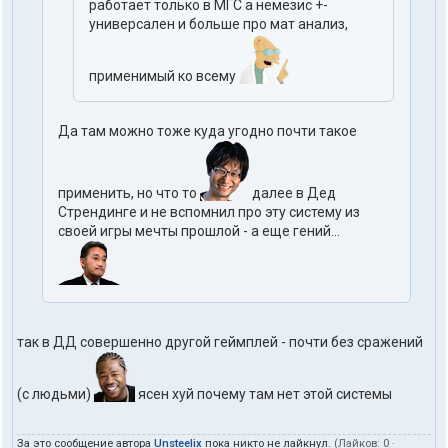
работает только в МГС а немезис +-
универсален и больше про мат анализ,
применимый ко всему
Да там можно тоже куда угодно почти такое
применить, но что то
далее в Дед
Стрендинге и не вспомнил про эту систему из
своей игры мечты прошлой - а еще гений...
так в ДД совершенно другой геймплей - почти без сражений
(с людьми)
ясен хуй почему там нет этой системы
За это сообщение автора
Unsteelix
пока никто не лайкнул.
(Лайков:
0
·