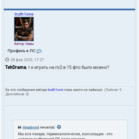
truth1one
Автор темы
К
Профиль и ЛС:
о
28 фев 2025, 17:27
н
т
TehDrama
, т.е играть на пс2 в 15 фпс было можно?
а
к
т
ы
За это сообщение автора
truth1one
пока никто не лайкнул.
(Лайков:
0
·
п
Дизлайков:
0
)
о
л
ь
з
о
в
а
Vagabond
писал(а):
т
Мы все пекари, терминалогически, консольщик - это
е
человек выбравший ПК вида консоль