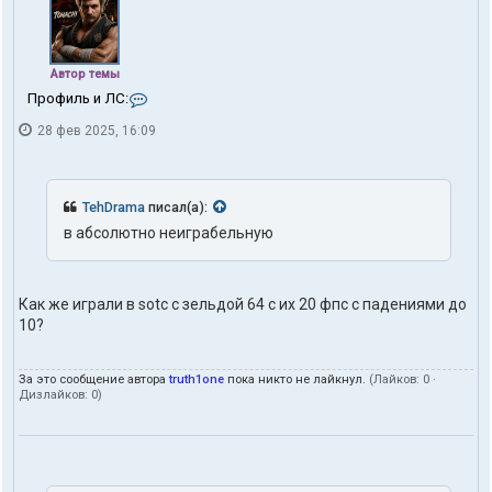
Автор темы
К
Профиль и ЛС:
о
28 фев 2025, 16:09
н
т
а
к
т
TehDrama
писал(а):
ы
в абсолютно неиграбельную
п
о
л
ь
Как же играли в sotc с зельдой 64 с их 20 фпс с падениями до
з
10?
о
в
а
т
За это сообщение автора
truth1one
пока никто не лайкнул.
(Лайков:
0
·
е
Дизлайков:
0
)
л
я
t
r
u