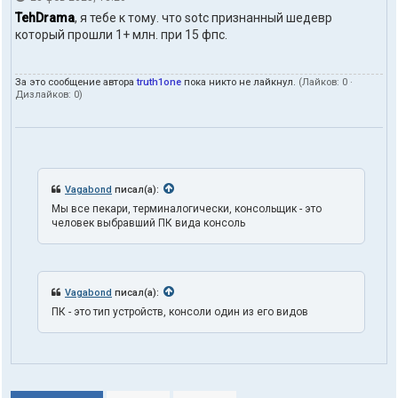
т
TehDrama
, я тебе к тому. что sotc признанный шедевр
а
который прошли 1+ млн. при 15 фпс.
к
т
ы
За это сообщение автора
truth1one
пока никто не лайкнул.
(Лайков:
0
·
п
Дизлайков:
0
)
о
л
ь
з
о
в
а
Vagabond
писал(а):
т
Мы все пекари, терминалогически, консольщик - это
е
человек выбравший ПК вида консоль
л
я
t
r
u
Vagabond
писал(а):
t
h
ПК - это тип устройств, консоли один из его видов
1
o
n
e