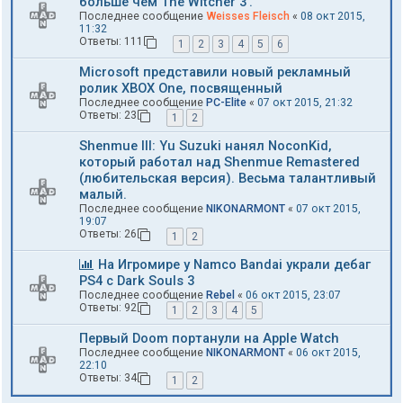
больше чем The Witcher 3'.
Последнее сообщение
Weisses Fleisch
«
08 окт 2015,
11:32
Ответы:
111
1
2
3
4
5
6
Microsoft представили новый рекламный
ролик XBOX One, посвященный
Последнее сообщение
PC-Elite
«
07 окт 2015, 21:32
Ответы:
23
1
2
Shenmue III: Yu Suzuki нанял NoconKid,
который работал над Shenmue Remastered
(любительская версия). Весьма талантливый
малый.
Последнее сообщение
NIKONARMONT
«
07 окт 2015,
19:07
Ответы:
26
1
2
На Игромире у Namco Bandai украли дебаг
PS4 с Dark Souls 3
Последнее сообщение
Rebel
«
06 окт 2015, 23:07
Ответы:
92
1
2
3
4
5
Первый Doom портанули на Apple Watch
Последнее сообщение
NIKONARMONT
«
06 окт 2015,
22:10
Ответы:
34
1
2