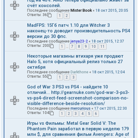
год на 46%. AMD теперь официально живёт за
счёт консолей.
Последнее сообщение
Mister Book
«
18 окт 2015, 20:05
Ответы:
36
1
2
MadFPS: 15Гб патч 1.10 для Witcher 3
наконец-то доводит производительность PS4
версии до 30 фпс.
Последнее сообщение
jenya23-2
«
18 окт 2015, 12:37
Ответы:
200
1
…
7
8
9
10
11
Некоторые магазины втихаря уже продают
Halo 5, хотя официальный релиз только 27
октября
Последнее сообщение
Darkthone
«
18 окт 2015, 12:04
Ответы:
55
1
2
3
God of War 3 PS3 vs PS4 - найдите 10
отличий... http://gearnuke.com/god-war-3-ps3-
vs-ps4-direct-feed-screenshot-comparison-no-
visible-difference-beside-resolution/
Последнее сообщение
mercurious
«
17 окт 2015, 22:30
Ответы:
104
1
2
3
4
5
6
Игры vs Фильмы: Metal Gear Solid V: The
Phantom Pain заработал в первую неделю 179
млн $, для сравнения фильм Avengers: Age of