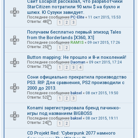
Сайт Escapist рассказал, что разработчики
StarCitizen потратили 90 млн $ на бухло и
шлюх. Ю Сузуки завидует.
Последнее сообщение
PC-Elite
«
11 окт 2015, 15:53
Ответы:
48
1
2
3
Получаем бесплатно первый эпизод Tales
from the Borderlands [Х360, Х1]
Последнее сообщение
RAM1S
«
09 окт 2015, 17:26
Ответы:
25
1
2
Button mapping: Не прошло и 8-и поколений!
Последнее сообщение
Daoman
«
09 окт 2015, 17:24
Ответы:
75
1
2
3
4
Сони официально прекратила производство
PS3. RIP. Для сравнения, PS2 производили с
2000 до 2013.
Последнее сообщение
baksel
«
08 окт 2015, 19:50
Ответы:
52
1
2
3
Konami зарегистрировала бренд пачинко-
игры под названием BIGBOSS
Последнее сообщение
baksel
«
08 окт 2015, 19:11
Ответы:
24
1
2
CD Projekt Red: 'Cyberpunk 2077 намного