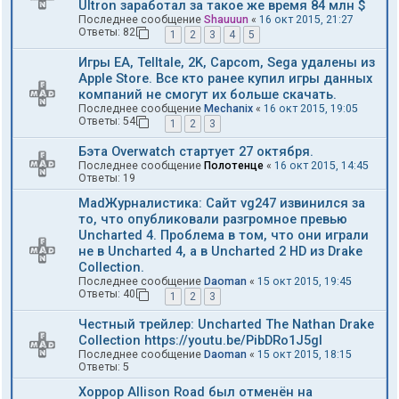
Ultron заработал за такое же время 84 млн $
Последнее сообщение
Shauuun
«
16 окт 2015, 21:27
Ответы:
82
1
2
3
4
5
Игры EA, Telltale, 2K, Capcom, Sega удалены из
Apple Store. Все кто ранее купил игры данных
компаний не смогут их больше скачать.
Последнее сообщение
Mechanix
«
16 окт 2015, 19:05
Ответы:
54
1
2
3
Бэта Overwatch стартует 27 октября.
Последнее сообщение
Полотенце
«
16 окт 2015, 14:45
Ответы:
19
MadЖурналистика: Сайт vg247 извинился за
то, что опубликовали разгромное превью
Uncharted 4. Проблема в том, что они играли
не в Uncharted 4, а в Uncharted 2 HD из Drake
Collection.
Последнее сообщение
Daoman
«
15 окт 2015, 19:45
Ответы:
40
1
2
3
Честный трейлер: Uncharted The Nathan Drake
Collection https://youtu.be/PibDRo1J5gI
Последнее сообщение
Daoman
«
15 окт 2015, 18:15
Ответы:
5
Хоррор Allison Road был отменён на