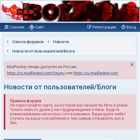
Ссылки
Сайт
Регистрация
Вход
П
Список форумов
Новости
о
Новости от пользователей/Блоги
и
MadFanboy теперь доступен из России:
с
https://ru.madfanboy.com/forum/
или
https://ru.madfanboy.com
к
Новости от пользователей/Блоги
Правила форума
Не переступайте черту, за которой вас начали бы бить в реале.
Только вместо драки у нас прдупреждения и баны. Будьте
взаимовежливы насколько это возможно. Ваши враги любят
стучать на ваши оскорбления и тем самым отправлять вас в
бан.