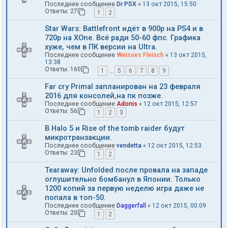
Последнее сообщение
Dr PSX
«
13 окт 2015, 15:50
Ответы:
27
1
2
Star Wars: Battlefront идёт в 900p на PS4 и в
720p на XOne. Всё ради 50-60 фпс. Графика
хуже, чем в ПК версии на Ultra.
Последнее сообщение
Weisses Fleisch
«
13 окт 2015,
13:38
Ответы:
160
1
…
5
6
7
8
9
Far cry Primal запланирован на 23 февраля
2016 для консолей,на пк позже.
Последнее сообщение
Adonis
«
12 окт 2015, 12:57
Ответы:
56
1
2
3
В Halo 5 и Rise of the tomb raider будут
микротранзакции.
Последнее сообщение
vendetta
«
12 окт 2015, 12:53
Ответы:
23
1
2
Tearaway: Unfolded после провала на западе
оглушительно бомбанул в Японии. Только
1200 копий за первую неделю игра даже не
попала в топ-50.
Последнее сообщение
Daggerfall
«
12 окт 2015, 00:09
Ответы:
20
1
2