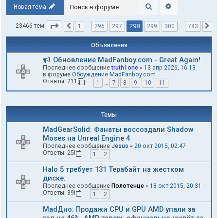
Поиск
Расширенный п
Новая тема
Страница
298
из
783
298
23466 тем
1
…
296
297
299
300
…
783
Пред.
С
Объявления
Обновление MadFanboy.com - Great Again!
Последнее сообщение
truth1one
«
13 апр 2026, 16:13
в форуме
Обсуждение MadFanboy.com
Ответы:
211
1
…
7
8
9
10
11
Темы
MadGearSolid: Фанаты воссоздали Shadow
Moses на Unreal Engine 4
Последнее сообщение
Jesus
«
20 окт 2015, 02:47
Ответы:
25
1
2
Halo 5 требует 131 Терабайт на жестком
диске.
Последнее сообщение
Полотенце
«
18 окт 2015, 20:31
Ответы:
39
1
2
MadДно: Продажи CPU и GPU AMD упали за