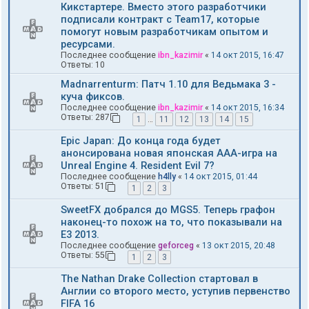
Кикстартере. Вместо этого разработчики
подписали контракт с Team17, которые
помогут новым разработчикам опытом и
ресурсами.
Последнее сообщение
ibn_kazimir
«
14 окт 2015, 16:47
Ответы:
10
Madnarrenturm: Патч 1.10 для Ведьмака 3 -
куча фиксов.
Последнее сообщение
ibn_kazimir
«
14 окт 2015, 16:34
Ответы:
287
1
…
11
12
13
14
15
Epic Japan: До конца года будет
анонсирована новая японская AAA-игра на
Unreal Engine 4. Resident Evil 7?
Последнее сообщение
h4lly
«
14 окт 2015, 01:44
Ответы:
51
1
2
3
SweetFX добрался до MGS5. Теперь графон
наконец-то похож на то, что показывали на
E3 2013.
Последнее сообщение
geforceg
«
13 окт 2015, 20:48
Ответы:
55
1
2
3
The Nathan Drake Collection стартовал в
Англии со второго место, уступив первенство
FIFA 16