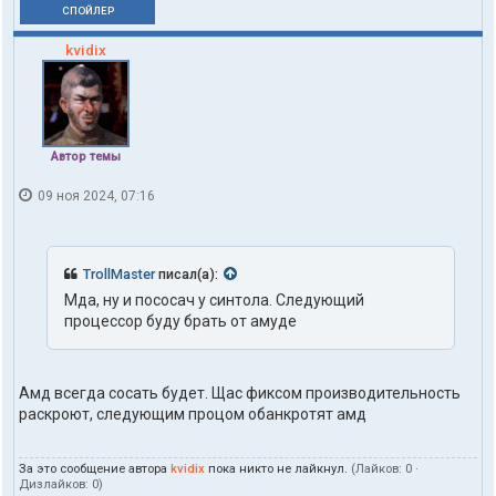
СПОЙЛЕР
kvidix
Автор темы
09 ноя 2024, 07:16
TrollMaster
писал(а):
Мда, ну и пососач у синтола. Следующий
процессор буду брать от амуде
Амд всегда сосать будет. Щас фиксом производительность
раскроют, следующим процом обанкротят амд
За это сообщение автора
kvidix
пока никто не лайкнул.
(Лайков:
0
·
Дизлайков:
0
)