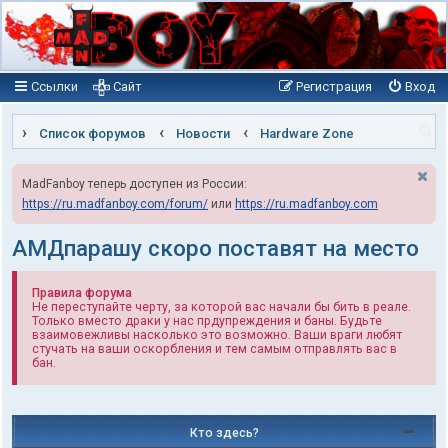
Ссылки
Сайт
Регистрация
Вход
П
Список форумов
Новости
Hardware Zone
о
MadFanboy теперь доступен из России:
и
https://ru.madfanboy.com/forum/
или
https://ru.madfanboy.com
с
к
АМДпарашу скоро поставят на место
Правила форума
Не переступайте черту, за которой вас начали бы бить в реале.
Только вместо драки у нас прдупреждения и баны. Будьте
взаимовежливы насколько это возможно. Ваши враги любят
стучать на ваши оскорбления и тем самым отправлять вас в
бан.
Кто здесь?