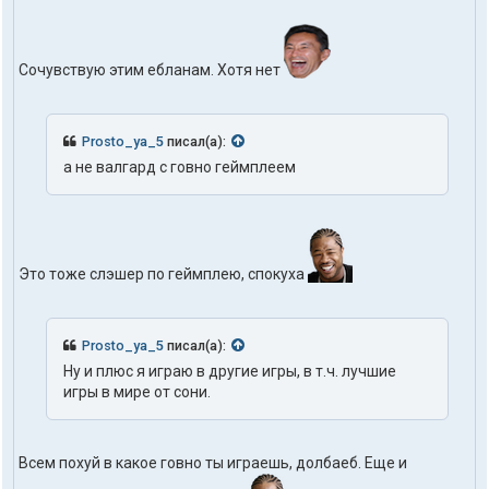
Сочувствую этим ебланам. Хотя нет
Prosto_ya_5
писал(а):
а не валгард с говно геймплеем
Это тоже слэшер по геймплею, спокуха
Prosto_ya_5
писал(а):
Ну и плюс я играю в другие игры, в т.ч. лучшие
игры в мире от сони.
Всем похуй в какое говно ты играешь, долбаеб. Еще и