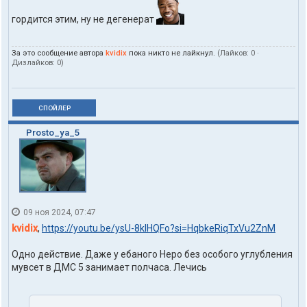
гордится этим, ну не дегенерат
За это сообщение автора
kvidix
пока никто не лайкнул.
(Лайков:
0
·
Дизлайков:
0
)
СПОЙЛЕР
Prosto_ya_5
09 ноя 2024, 07:47
kvidix
,
https://youtu.be/ysU-8kIHQFo?si=HqbkeRiqTxVu2ZnM
Одно действие. Даже у ебаного Неро без особого углубления
мувсет в ДМС 5 занимает полчаса. Лечись