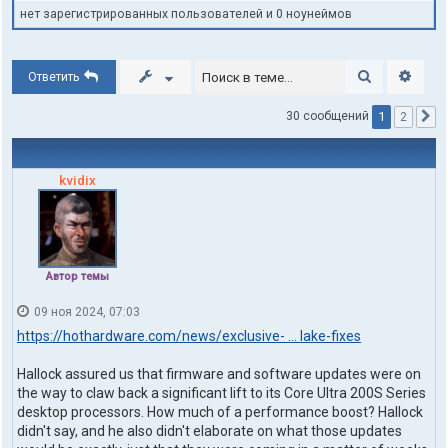
нет зарегистрированных пользователей и 0 ноунеймов
Поиск
Расши
Ответить
1
30 сообщений
2
С
kvidix
Автор темы
09 ноя 2024, 07:03
https://hothardware.com/news/exclusive- ... lake-fixes
Hallock assured us that firmware and software updates were on
the way to claw back a significant lift to its Core Ultra 200S Series
desktop processors. How much of a performance boost? Hallock
didn't say, and he also didn't elaborate on what those updates