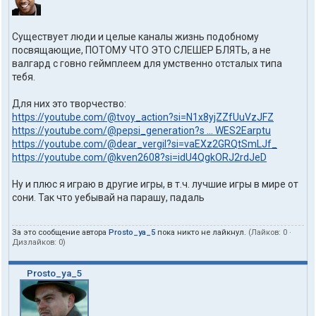
Существует люди и целые каналы жизнь подобному
посвящающие, ПОТОМУ ЧТО ЭТО СЛЕШЕР БЛЯТЬ, а не
валгард с говно геймплеем для умственно отсталых типа
тебя.
Для них это творчество:
https://youtube.com/@tvoy_action?si=N1x8yjZZfUuVzJFZ
https://youtube.com/@pepsi_generation?s ... WES2Earptu
https://youtube.com/@dear_vergil?si=vaEXz2GRQtSmLJf_
https://youtube.com/@kven2608?si=idU4QgkORJ2rdJeD
Ну и плюс я играю в другие игры, в т.ч. лучшие игры в мире от
сони. Так что уебывай на парашу, падаль
За это сообщение автора
Prosto_ya_5
пока никто не лайкнул.
(Лайков:
0
·
Дизлайков:
0
)
Prosto_ya_5