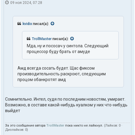
09 ноя 2024, 07:28
kvidix
писал(а):
TrollMaster
писал(а):
Мда, ну и пососач у синтола. Следующий
процессор буду брать от амуде
Амд всегда сосать будет. Щас фиксом
производительность раскроют, следующим
процом обанкротят амд
Сомнительно. Интел, судя по последним новостям, умирает.
Возможно, в составе какой-нибудь куалком у них что-нибудь
выйдет
За это сообщение автора
TrollMaster
пока никто не лайкнул.
(Лайков:
0
·
Дизлайков:
0
)