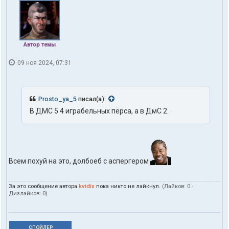
Автор темы
09 ноя 2024, 07:31
Prosto_ya_5
писал(а):
В ДМС 5 4 играбельных перса, а в ДмС 2.
Всем похуй на это, долбоеб с аспергером
За это сообщение автора
kvidix
пока никто не лайкнул.
(Лайков:
0
·
Дизлайков:
0
)
СПОЙЛЕР