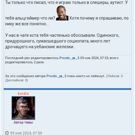
Ты только что писал, что я играю только в слешеры, аутист. У
тебя альцгеймер что ли?
Хотя почему я спрашиваю, по
нику же все понятно...
У нас в чате кста тебя частенько обоссывали. Одинокого,
придурошного, сумасшедшого социопата, много лет
дрочащего на уебанские железки...
Последний раз редактировалось
Prosto_ya_5
09 ноя 2024, 07:53, всего
редактировалось 2 раза.
За это сообщение автора
Prosto_ya_5
пока никто не лайкнул.
(Лайков:
0
·
Дизлайков:
0
)
kvidix
Автор темы
09 ноя 2024, 07:50