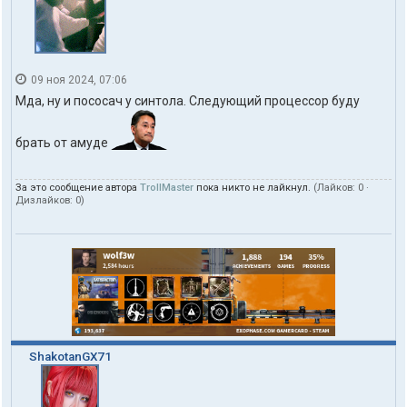
09 ноя 2024, 07:06
Мда, ну и пососач у синтола. Следующий процессор буду
брать от амуде
За это сообщение автора
TrollMaster
пока никто не лайкнул.
(Лайков:
0
·
Дизлайков:
0
)
ShakotanGX71