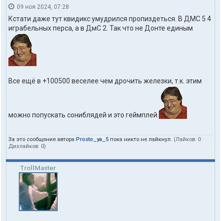
09 ноя 2024, 07:28
Кстати даже тут квидикс умудрился пропиздеться. В ДМС 5 4
играбельных перса, а в ДмС 2. Так что не Донте единым
Все ещё в +100500 веселее чем дрочить железки, т.к. этим
можно попускать сониблядей и это геймплей
За это сообщение автора
Prosto_ya_5
пока никто не лайкнул.
(Лайков:
0
·
Дизлайков:
0
)
TrollMaster