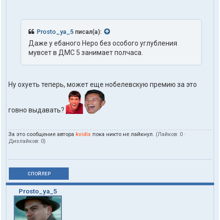
Prosto_ya_5
писал(а):
Даже у ебаного Неро без особого углубления
мувсет в ДМС 5 занимает полчаса.
Ну охуеть теперь, может еще нобелевскую премию за это
говно выдавать?
За это сообщение автора
kvidix
пока никто не лайкнул.
(Лайков:
0
·
Дизлайков:
0
)
СПОЙЛЕР
Prosto_ya_5