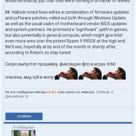
would be exactly, just that they were coming in a matter of weeks.
Mr. Hallock noted fixes will be a combination of firmware updates
and software patches, rolled out both through Windows Update
as well as the usual cadre of motherboard vendor BIOS updates
and system partners. He promised a "significant" uplift in games,
but also potentially in general compute, which might give Intel
even more wins over the potent Ryzen 9 9950X at the high end.
We'll see, hopefully at by end of the month or shortly after,
according to Robert, so stay tuned.
Скоро выпустят прошивку, фиксящую фпс в играх. Intel
спасена, амд хуй в жопу
За это сообщение автора
kvidix
пока никто не лайкнул.
(Лайков:
0
·
Дизлайков:
0
)
СПОЙЛЕР
TrollMaster