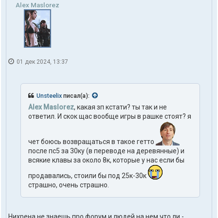
Alex Maslorez
01 дек 2024, 13:37
Unsteelix
писал(а):
Alex Maslorez
, какая зп кстати? ты так и не
ответил. И скок щас вообще игры в рашке стоят? я
чет боюсь возвращаться в такое гетто
после пс5 за 30ку (в переводе на деревянные) и
всякие клавы за около 8к, которые у нас если бы
продавались, стоили бы под 25к-30к
страшно, очень страшно.
Нихрена не знаешь про форум и людей на нем что ли -