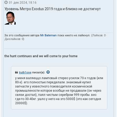
01 дек 2024, 18:16
Уровень Метро Exodus 2019 года и близко не достигнут
За это сообщение автора
Mr Bateman
пока никто не лайкнул.
(Лайков:
0
·
Дизлайков:
0
)
the hunt continues and we will come to your home
truth1one
писал(а):
у меня валяеццо ламповый стерео усилок 70-х годов (или
80-х). его полностью переделали. знакомый купил
запчасти у известного поизводителя космической
промышлености которое вообще не продавали (он через
связи достал), паял чистым серебром 999 пробы. вес
где-то 30-40кг. ушло у него на это 5000$ (это как сегодня
20000$).