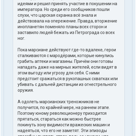
идеями и решил принять участие в покушении на
императора. Но среди его сообщников пошли
слухи, что царская охранка всё знала и
действовала на опережение. Правда, вторжение
инопланетян поменяло планы всех сторон и
заставило людей бежать из Петрограда со всех
ног.
Пока марсиане действуют где-то вдалеке, герои
сталкиваются с мародёрами, которые кинулись
грабить аптеки и магазины. Причём они готовы
нападать даже на мирных жителей, если видят в
этом выгоду или угрозу для себя. С ними
предстоит сражаться в рукопашных схватках или
убивать с дальней дистанции из огнестрельного
оружия.
А одолеть марсианских треножников не
получится, по крайней мере, на раннем этапе.
Поэтому юному революционеру приходится
прятаться, стараться как можно быстрее
покинуть зону видимости вражеских машин и
надеяться, что его не заметят. Эти эпизоды