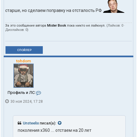
старше, но сделаем поправку на отсталость РФ
За это сообщение автора
Mister Book
пока никто не лайкнул.
(Лайков:
0
·
Дизлайков:
0
)
СПОЙЛЕР
tohdom
К
Профиль и ЛС:
о
30 ноя 2024, 17:28
н
т
а
к
т
Unsteelix
писал(а):
ы
поколения x360 .... отстаем на 20 лет
п
о