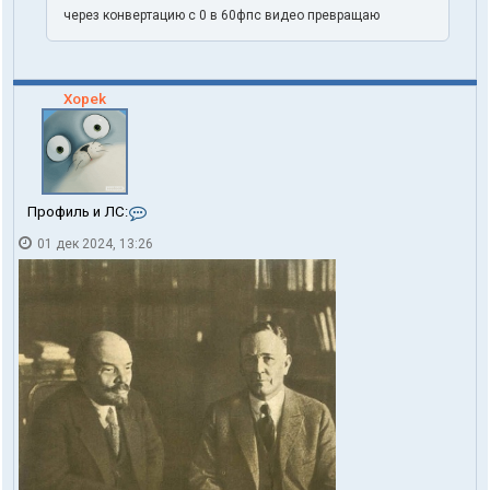
через конвертацию с 0 в 60фпс видео превращаю
Xopek
К
Профиль и ЛС:
о
01 дек 2024, 13:26
н
т
а
к
т
ы
п
о
л
ь
з
о
в
а