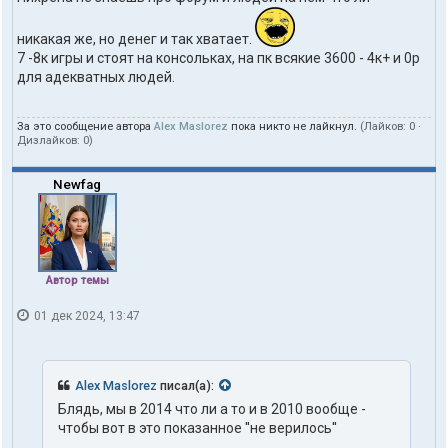
никакая же, но денег и так хватает.
7 -8к игры и стоят на консольках, на пк всякие 3600 - 4к+ и 0р
для адекватных людей.
За это сообщение автора
Alex Maslorez
пока никто не лайкнул.
(Лайков:
0
·
Дизлайков:
0
)
Newfag
Автор темы
01 дек 2024, 13:47
Alex Maslorez
писал(а):
Блядь, мы в 2014 что ли а то и в 2010 вообще -
чтобы вот в это показанное ''не верилось''