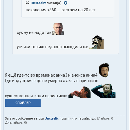
Unsteelix
писал(а):
поколения x360 .... отстаем на 20 лет
сук ну не надо так
унчики только недавно выходили же
Я ещё где-то во временах анча3 и анонса анча4
Где индустрия ещё не умерла а акзы в принципе
существовали, как и пориативки
СПОЙЛЕР
За это сообщение автора
Unsteelix
пока никто не лайкнул.
(Лайков:
0
·
Дизлайков:
0
)