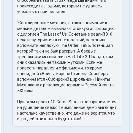
способны вызвать страх, ведь мы видим, что
происходит с людьми, которым не удалось
убежать от пришельцев.
Жонглирование механик, а также внимание к
мелким деталям вызывают стойкую ассоциацию
с дилогией The Last of Us. Сочетание реалий XIX
века и футуристичных технологий, заставило
вспомнить неплохую The Order: 1886, потенциал
которой так и не был раскрыт. А боевые
треножники мы видели в Half-Life 2. Правда, там
они оказались не такими жуткими. Если же
привести параллели с фильмами, то кроме
очевидной «Войны миров» Стивена Спилберга
вспоминается «Сибирский цирюльник» Никиты
Михалкова с революционерами и Россией конца
XIX века.
При этом проект 1С Game Studios воспринимается
на удивление свежо. Геймплейное демо выглядит
настолько качественно, что даже не верится, что
игра действительно будет такой.