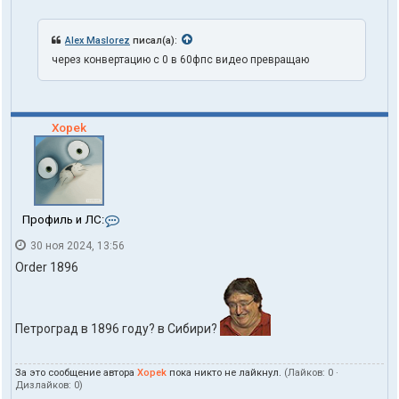
Alex Maslorez
писал(а):
через конвертацию с 0 в 60фпс видео превращаю
Xopek
К
Профиль и ЛС:
о
30 ноя 2024, 13:56
н
т
Order 1896
а
к
т
ы
Петроград в 1896 году? в Сибири?
п
о
л
За это сообщение автора
Xopek
пока никто не лайкнул.
(Лайков:
0
·
ь
Дизлайков:
0
)
з