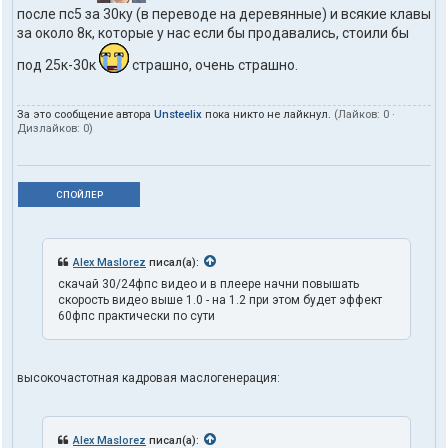
после пс5 за 30ку (в переводе на деревянные) и всякие клавы
за около 8к, которые у нас если бы продавались, стоили бы
под 25к-30к
страшно, очень страшно.
За это сообщение автора
Unsteelix
пока никто не лайкнул.
(Лайков:
0
·
Дизлайков:
0
)
СПОЙЛЕР
Alex Maslorez
писал(а):
скачай 30/24фпс видео и в плеере начни повышать
скорость видео выше 1.0 - на 1.2 при этом будет эффект
60фпс практически по сути
высокочастотная кадровая маслогенерация:
Alex Maslorez
писал(а):