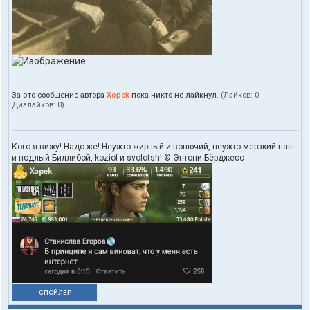
т
е
л
я
X
o
p
e
k
За это сообщение автора
Xopek
пока никто не лайкнул.
(Лайков:
0
·
Дизлайков:
0
)
Кого я вижу! Надо же! Неужто жирный и вонючий, неужто мерзкий наш
и подлый Биллибой, koziol и svolotsh! © Энтони Бёрджесс
СПОЙЛЕР