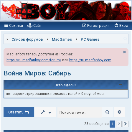
Ссылки
Сайт
Регистрация
Вход
П
Список форумов
MadGames
PC Games
о
MadFanboy теперь доступен из России:
и
https://ru.madfanboy.com/forum/
или
https://ru.madfanboy.com
с
к
Война Миров: Сибирь
Кто здесь?
нет зарегистрированных пользователей и 0 ноунеймов
Поиск
Расши
Ответить
1
23 сообщения
2
С