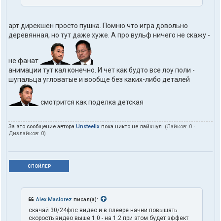
арт дирекшен просто пушка. Помню что игра довольно
деревянная, но тут даже хуже. А про вульф ничего не скажу -
не фанат
анимации тут кал конечно. И чет как будто все лоу поли -
шупальца угловатые и вообще без каких-либо деталей
смотрится как поделка детская
За это сообщение автора
Unsteelix
пока никто не лайкнул.
(Лайков:
0
·
Дизлайков:
0
)
СПОЙЛЕР
Alex Maslorez
писал(а):
скачай 30/24фпс видео и в плеере начни повышать
скорость видео выше 1.0 - на 1.2 при этом будет эффект