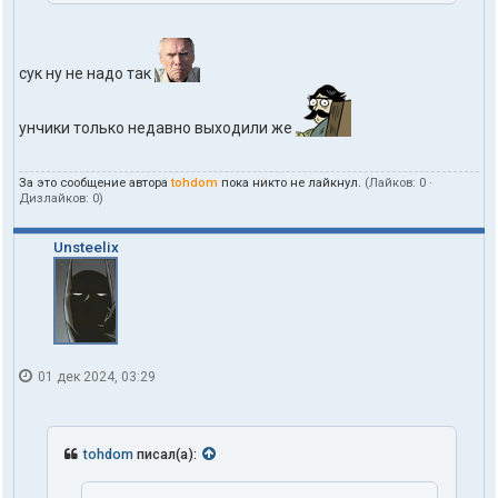
л
ь
з
о
сук ну не надо так
в
а
т
унчики только недавно выходили же
е
л
я
За это сообщение автора
tohdom
пока никто не лайкнул.
(Лайков:
0
·
t
Дизлайков:
0
)
o
h
d
Unsteelix
o
m
01 дек 2024, 03:29
tohdom
писал(а):