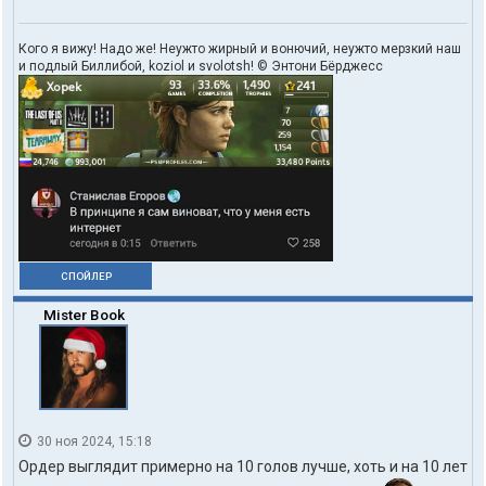
о
в
а
Кого я вижу! Надо же! Неужто жирный и вонючий, неужто мерзкий наш
т
и подлый Биллибой, koziol и svolotsh! © Энтони Бёрджесс
е
л
я
X
o
p
e
k
СПОЙЛЕР
Mister Book
30 ноя 2024, 15:18
Ордер выглядит примерно на 10 голов лучше, хоть и на 10 лет