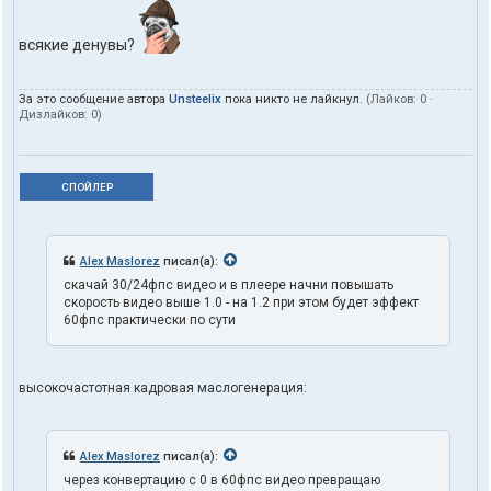
всякие денувы?
За это сообщение автора
Unsteelix
пока никто не лайкнул.
(Лайков:
0
·
Дизлайков:
0
)
СПОЙЛЕР
Alex Maslorez
писал(а):
скачай 30/24фпс видео и в плеере начни повышать
скорость видео выше 1.0 - на 1.2 при этом будет эффект
60фпс практически по сути
высокочастотная кадровая маслогенерация:
Alex Maslorez
писал(а):
через конвертацию с 0 в 60фпс видео превращаю