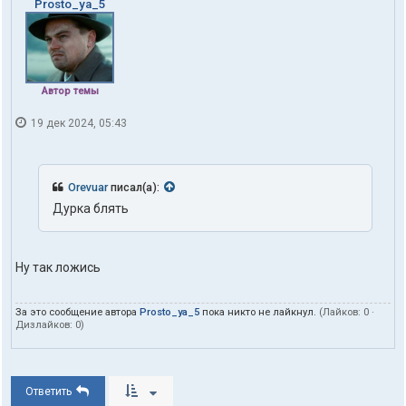
Prosto_ya_5
Автор темы
19 дек 2024, 05:43
Orevuar
писал(а):
Дурка блять
Ну так ложись
За это сообщение автора
Prosto_ya_5
пока никто не лайкнул.
(Лайков:
0
·
Дизлайков:
0
)
Ответить