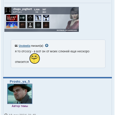
Unsteelix
писал(а):
я то отсосу - а вот он от моих слюней еще нескоро
отмоется
Prosto_ya_5
Автор темы