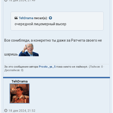
18 дек 2024, 21:49
TehDrama
писал(а):
очередной лицемерный высер
Все сонибляди, а конкретно ты даже за Ратчета своего не
шаришь
За это сообщение автора
Prosto_ya_5
пока никто не лайкнул.
(Лайков:
0
·
Дизлайков:
0
)
TehDrama
18 дек 2024, 21:52