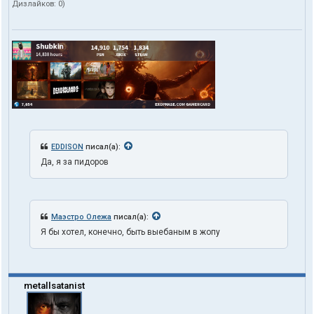
Дизлайков:
0
)
EDDISON
писал(а):
Да, я за пидоров
Маэстро Олежа
писал(а):
Я бы хотел, конечно, быть выебаным в жопу
metallsatanist