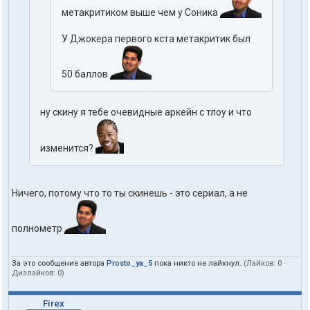
метакритиком выше чем у Соника
У Джокера первого кста метакритик был
50 баллов
ну скину я тебе очевидные аркейн с тлоу и что
изменится?
Ничего, потому что то ты скинешь - это сериал, а не
полнометр
За это сообщение автора
Prosto_ya_5
пока никто не лайкнул.
(Лайков:
0
·
Дизлайков:
0
)
Firex