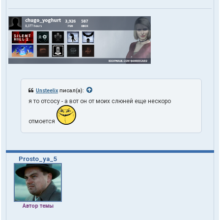
Unsteelix
писал(а):
я то отсосу - а вот он от моих слюней еще нескоро
отмоется
Prosto_ya_5
Автор темы