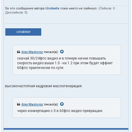
За это сообщение автора
Unsteelix
пока никто не лайкнул.
(Лайков:
0
·
Дизлайков:
0
)
СПОЙЛЕР
Alex Maslorez
писал(а):
скачай 30/24фпс видео и в плеере начни повышать
скорость видео выше 1.0 - на 1.2 при этом будет эффект
60фпс практически по сути
высокочастотная кадровая маслогенерация:
Alex Maslorez
писал(а):
через конвертацию с 0 в 60фпс видео превращаю