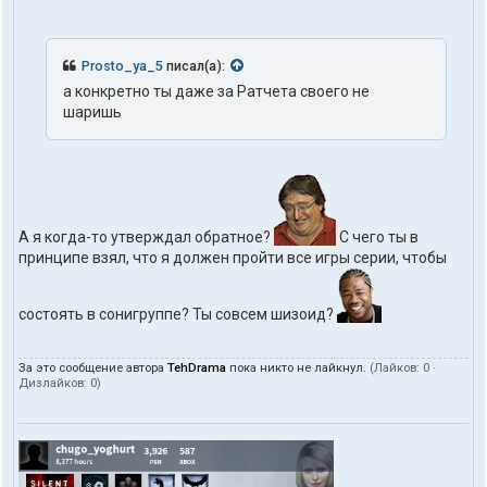
Prosto_ya_5
писал(а):
а конкретно ты даже за Ратчета своего не
шаришь
А я когда-то утверждал обратное?
С чего ты в
принципе взял, что я должен пройти все игры серии, чтобы
состоять в сонигруппе? Ты совсем шизоид?
За это сообщение автора
TehDrama
пока никто не лайкнул.
(Лайков:
0
·
Дизлайков:
0
)