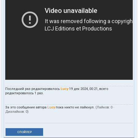
Последний раз редактировалось
Lucy
19 дек 2024, 00:21, всего
редактировалось 1 раз.
За это сообщение автора
Lucy
пока никто не лайкнул.
(Лайков:
0
·
Дизлайков:
0
)
СПОЙЛЕР