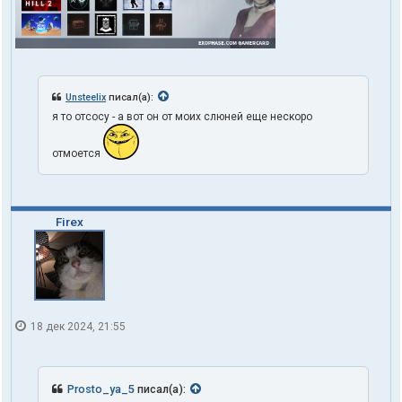
Unsteelix
писал(а):
я то отсосу - а вот он от моих слюней еще нескоро
отмоется
Firex
18 дек 2024, 21:55
Prosto_ya_5
писал(а):