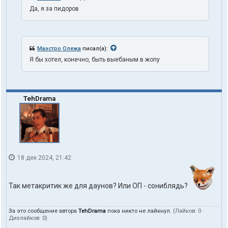
Да, я за пидоров
Маэстро Олежа
писал(а):
Я бы хотел, конечно, быть выебаным в жопу
TehDrama
18 дек 2024, 21:42
Так метакритик же для даунов? Или ОП - сониблядь?
За это сообщение автора
TehDrama
пока никто не лайкнул.
(Лайков:
0
·
Дизлайков:
0
)