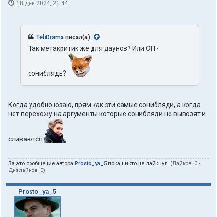
18 дек 2024, 21:44
TehDrama
писал(а):
Так метакритик же для даунов? Или ОП -
сониблядь?
Когда удобно юзаю, прям как эти самые сонибляди, а когда
нет перехожу на аргументы которые сонибляди не вывозят и
сливаются
За это сообщение автора
Prosto_ya_5
пока никто не лайкнул.
(Лайков:
0
·
Дизлайков:
0
)
Prosto_ya_5