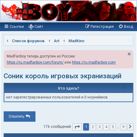
Ссылки
Сайт
Регистрация
Вход
П
Список форумов
Art
MadKino
о
MadFanboy теперь доступен из России:
и
https://ru.madfanboy.com/forum/
или
https://ru.madfanboy.com
с
к
Соник король игровых экранизаций
Кто здесь?
нет зарегистрированных пользователей и 0 ноунеймов
Ответить
Страница
1
из
9
1
176 сообщений
2
3
4
5
…
9
С