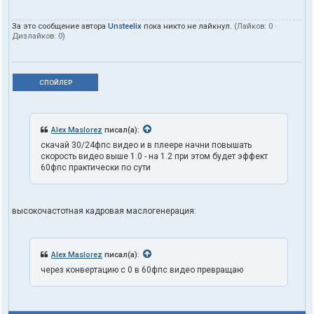
За это сообщение автора
Unsteelix
пока никто не лайкнул.
(Лайков:
0
·
Дизлайков:
0
)
СПОЙЛЕР
Alex Maslorez
писал(а):
скачай 30/24фпс видео и в плеере начни повышать
скорость видео выше 1.0 - на 1.2 при этом будет эффект
60фпс практически по сути
высокочастотная кадровая маслогенерация:
Alex Maslorez
писал(а):
через конвертацию с 0 в 60фпс видео превращаю