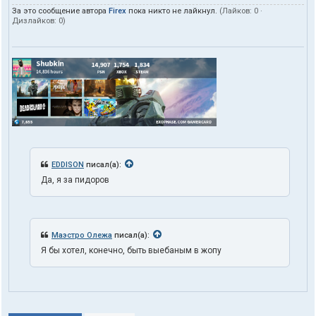
За это сообщение автора
Firex
пока никто не лайкнул.
(Лайков:
0
·
Дизлайков:
0
)
EDDISON
писал(а):
Да, я за пидоров
Маэстро Олежа
писал(а):
Я бы хотел, конечно, быть выебаным в жопу