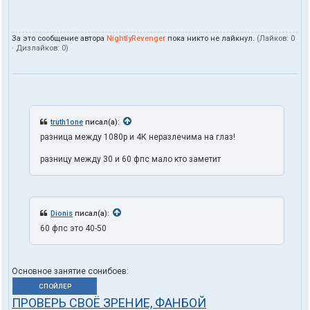
За это сообщение автора
NightlyRevenger
пока никто не лайкнул.
(Лайков:
0
· Дизлайков:
0
)
truth1one
писал(а):
разница между 1080p и 4К неразлечима на глаз!
разницу между 30 и 60 фпс мало кто заметит
Dionis
писал(а):
60 фпс это 40-50
Основное занятие сонибоев:
СПОЙЛЕР
ПРОВЕРЬ СВОЁ ЗРЕНИЕ, ФАНБОЙ