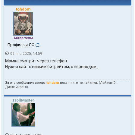
tohdom
Автор темы
К
Профиль и ЛС:
о
09 янв 2025, 14:59
н
т
Мамка смотрит через телефон.
а
Нужно сайт с низким битрейтом, с переводом.
к
т
ы
За это сообщение автора
tohdom
пока никто не лайкнул.
(Лайков:
0
·
п
Дизлайков:
0
)
о
л
ь
TrollMaster
з
о
в
а
т
е
л