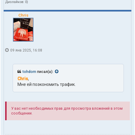
Дизлайков:
0
)
о
л
ь
Chris
з
о
в
а
т
е
л
09 янв 2025, 16:08
я
t
o
h
d
tohdom
писал(а):
o
Chris
,
m
Мне ей поэкономить трафик.
У вас нет необходимых прав для просмотра вложений в этом
сообщении.