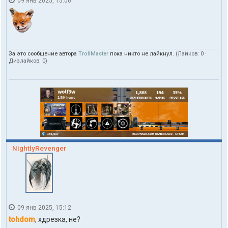
09 янв 2025, 15:06
я
t
o
h
d
o
m
За это сообщение автора
TrollMaster
пока никто не лайкнул.
(Лайков:
0
·
Дизлайков:
0
)
NightlyRevenger
09 янв 2025, 15:12
tohdom
, хдрезка, не?