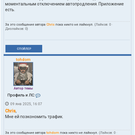
моментальным отключением автопродления. Приложение
есть.
За это сообщение автора
Chris
пока никто не лайкнул.
(Лайков:
0
·
Дизлайков:
0
)
СПОЙЛЕР
tohdom
Автор темы
К
Профиль и ЛС:
о
09 янв 2025, 16:07
н
т
Chris
,
а
Мне ей поэкономить трафик.
к
т
ы
За это сообщение автора
tohdom
пока никто не лайкнул.
(Лайков:
0
·
п