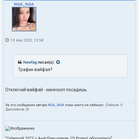
NGA_NGA
10 янв 2025, 13:58
Newfag
писал(а):
Трафик вайфая?
Отключай вайфай - кинескоп посадишь.
За это сообщение автора
NGA_NGA
пока никто не лайкнул.
(Лайков:
0
·
Дизлайков:
0
)
"Cyberpunk 2077 = 4-ый блин комом. CD Project обосрались!"