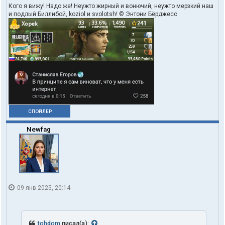
а
Кого я вижу! Надо же! Неужто жирный и вонючий, неужто мерзкий наш
т
и подлый Биллибой, koziol и svolotsh! © Энтони Бёрджесс
е
л
я
X
o
p
e
k
СПОЙЛЕР
Newfag
09 янв 2025, 20:14
tohdom
писал(а):