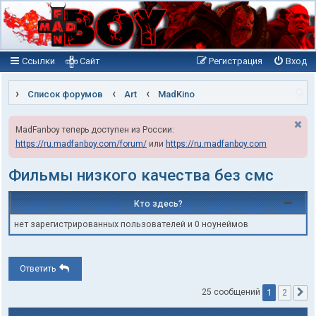
Ссылки
Сайт
Регистрация
Вход
П
Список форумов
Art
MadKino
о
MadFanboy теперь доступен из России:
и
https://ru.madfanboy.com/forum/
или
https://ru.madfanboy.com
с
к
Фильмы низкого качества без смс
Кто здесь?
нет зарегистрированных пользователей и 0 ноунеймов
Ответить
1
25 сообщений
2
С