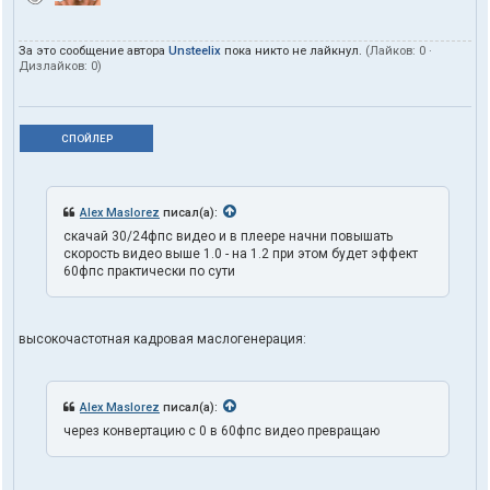
За это сообщение автора
Unsteelix
пока никто не лайкнул.
(Лайков:
0
·
Дизлайков:
0
)
СПОЙЛЕР
Alex Maslorez
писал(а):
скачай 30/24фпс видео и в плеере начни повышать
скорость видео выше 1.0 - на 1.2 при этом будет эффект
60фпс практически по сути
высокочастотная кадровая маслогенерация:
Alex Maslorez
писал(а):
через конвертацию с 0 в 60фпс видео превращаю