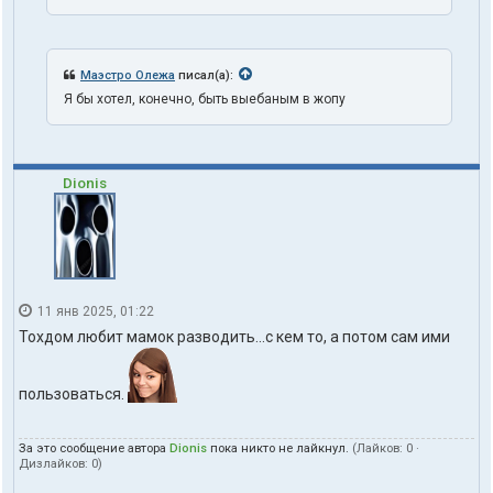
Маэстро Олежа
писал(а):
Я бы хотел, конечно, быть выебаным в жопу
Dionis
11 янв 2025, 01:22
Тохдом любит мамок разводить...с кем то, а потом сам ими
пользоваться.
За это сообщение автора
Dionis
пока никто не лайкнул.
(Лайков:
0
·
Дизлайков:
0
)