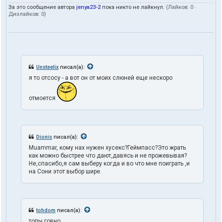
За это сообщение автора
jenya23-2
пока никто не лайкнул.
(Лайков:
0
·
Дизлайков:
0
)
Unsteelix
писал(а):
я то отсосу - а вот он от моих слюней еще нескоро
отмоется
Dionis
писал(а):
Muammar, кому нах нужен хусекс?Геймпасс?Это жрать
как можно быстрее что дают,давясь и не прожевывая?
Не,спасибо,я сам выберу когда и во что мне поиграть ,и
на Сони этот выбор шире.
tohdom
писал(а):
топы говно.