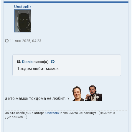
Unsteelix
11 янв 2025, 04:23
Dionis
писал(а):
Тохдом любит мамок
а кто мамок тохдома не любит...?
За это сообщение автора
Unsteelix
пока никто не лайкнул.
(Лайков:
0
·
Дизлайков:
0
)