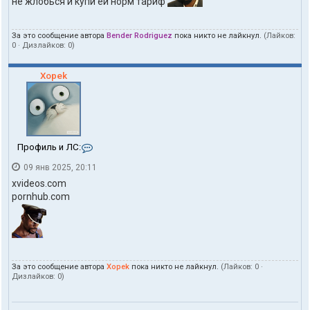
не жлобься и купи ей норм тариф
За это сообщение автора
Bender Rodriguez
пока никто не лайкнул.
(Лайков:
0
· Дизлайков:
0
)
Xopek
К
Профиль и ЛС:
о
09 янв 2025, 20:11
н
т
xvideos.com
а
pornhub.com
к
т
ы
п
о
л
За это сообщение автора
Xopek
пока никто не лайкнул.
(Лайков:
0
·
ь
Дизлайков:
0
)
з
о
в