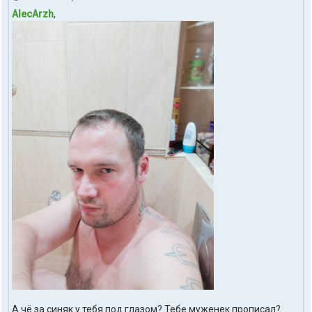
AlecArzh
,
А чё за синяк у тебя под глазом? Тебе муженек прописал?