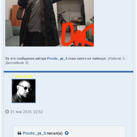
За это сообщение автора
Prosto_ya_5
пока никто не лайкнул.
(Лайков:
0
·
Дизлайков:
0
)
AlecArzh
21 янв 2025, 22:52
Prosto_ya_5
писал(а):