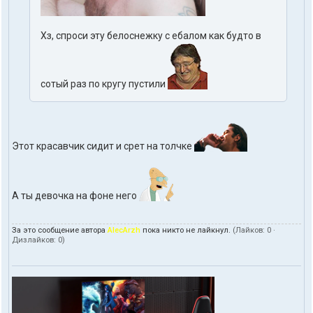
Хз, спроси эту белоснежку с ебалом как будто в
сотый раз по кругу пустили
Этот красавчик сидит и срет на толчке
А ты девочка на фоне него
За это сообщение автора
AlecArzh
пока никто не лайкнул.
(Лайков:
0
·
Дизлайков:
0
)