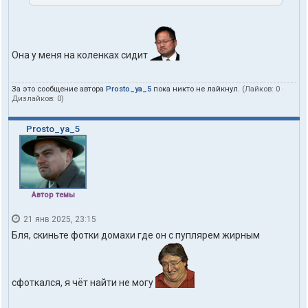
Она у меня на коленках сидит
За это сообщение автора
Prosto_ya_5
пока никто не лайкнул.
(Лайков:
0
·
Дизлайков:
0
)
Prosto_ya_5
Автор темы
21 янв 2025, 23:15
Бля, скиньте фотки домахи где он с пуплярем жирным
сфоткался, я чёт найти не могу