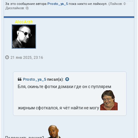
За это сообщение автора
Prosto_ya_5
пока никто не лайкнул.
(Лайков:
0
·
Дизлайков:
0
)
AlecArzh
21 янв 2025, 23:16
Prosto_ya_5
писал(а):
Бля, скиньте фотки домахи где он с пуплярем
жирным сфоткался, я чёт найти не могу
Подрочить решил?