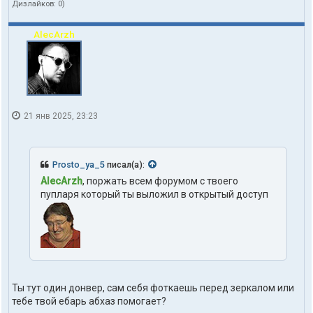
Дизлайков:
0
)
AlecArzh
21 янв 2025, 23:23
Prosto_ya_5
писал(а):
AlecArzh
, поржать всем форумом с твоего
пупларя который ты выложил в открытый доступ
Ты тут один донвер, сам себя фоткаешь перед зеркалом или
тебе твой ебарь абхаз помогает?