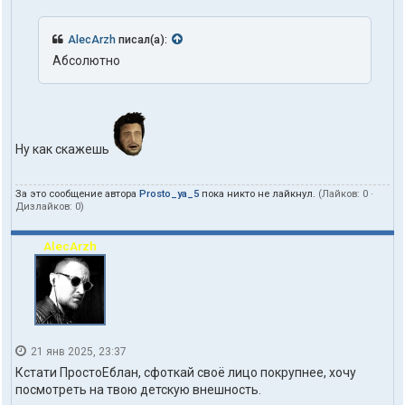
AlecArzh
писал(а):
Абсолютно
Ну как скажешь
За это сообщение автора
Prosto_ya_5
пока никто не лайкнул.
(Лайков:
0
·
Дизлайков:
0
)
AlecArzh
21 янв 2025, 23:37
Кстати ПростоЕблан, сфоткай своё лицо покрупнее, хочу
посмотреть на твою детскую внешность.