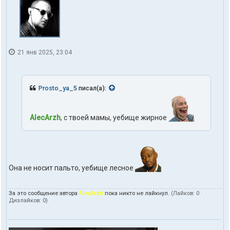
21 янв 2025, 23:04
Prosto_ya_5
писал(а):
AlecArzh
, с твоей мамы, уебище жирное
Она не носит пальто, уебище лесное
За это сообщение автора
AlecArzh
пока никто не лайкнул.
(Лайков:
0
·
Дизлайков:
0
)