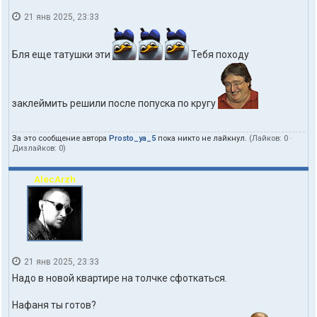
21 янв 2025, 23:33
Бля еще татушки эти
Тебя походу
заклеймить решили после попуска по кругу
За это сообщение автора
Prosto_ya_5
пока никто не лайкнул.
(Лайков:
0
·
Дизлайков:
0
)
AlecArzh
21 янв 2025, 23:33
Надо в новой квартире на толчке сфоткаться.
Нафаня ты готов?