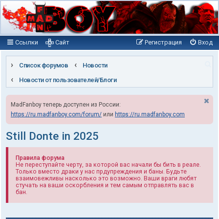
Ссылки
Сайт
Регистрация
Вход
П
Список форумов
Новости
о
Новости от пользователей/Блоги
и
MadFanboy теперь доступен из России:
с
https://ru.madfanboy.com/forum/
или
https://ru.madfanboy.com
к
Still Donte in 2025
Правила форума
Не переступайте черту, за которой вас начали бы бить в реале.
Только вместо драки у нас прдупреждения и баны. Будьте
взаимовежливы насколько это возможно. Ваши враги любят
стучать на ваши оскорбления и тем самым отправлять вас в
бан.