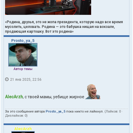
«Родина, друзья, это не жопа президента, которую надо все время
мусолить, целовать. Родина — это бабушка нищая на вокзале,
продающая картошку. Вот это родина»
Prosto_ya_5
Автор темы
21 янв 2025, 22:56
AlecArzh
, с твоей мамы, уебище жирное
За это сообщение автора
Prosto_ya_5
пока никто не лайкнул.
(Лайков:
0
·
Дизлайков:
0
)
AlecArzh