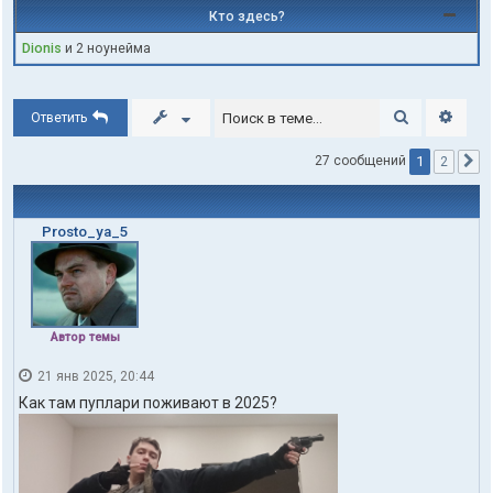
Кто здесь?
Dionis
и 2 ноунейма
Поиск
Расши
Ответить
1
27 сообщений
2
С
Prosto_ya_5
Автор темы
21 янв 2025, 20:44
Как там пуплари поживают в 2025?