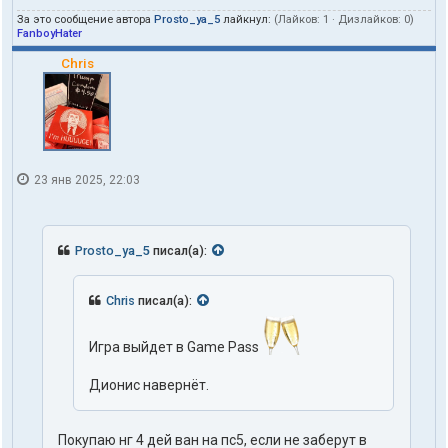
За это сообщение автора
Prosto_ya_5
лайкнул:
(Лайков:
1
· Дизлайков:
0
)
FanboyHater
Chris
23 янв 2025, 22:03
Prosto_ya_5
писал(а):
Chris
писал(а):
Игра выйдет в Game Pass
Дионис навернёт.
Покупаю нг 4 дей ван на пс5, если не заберут в