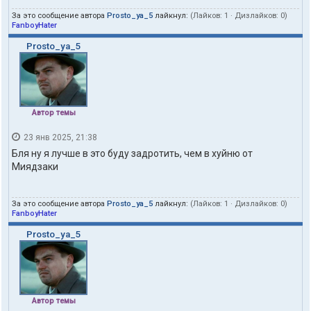
За это сообщение автора
Prosto_ya_5
лайкнул:
(Лайков:
1
· Дизлайков:
0
)
FanboyHater
Prosto_ya_5
Автор темы
23 янв 2025, 21:38
Бля ну я лучше в это буду задротить, чем в хуйню от
Миядзаки
За это сообщение автора
Prosto_ya_5
лайкнул:
(Лайков:
1
· Дизлайков:
0
)
FanboyHater
Prosto_ya_5
Автор темы