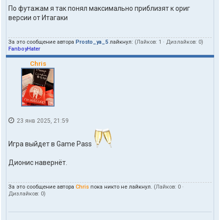
По футажам я так понял максимально приблизят к ориг
версии от Итагаки
За это сообщение автора
Prosto_ya_5
лайкнул:
(Лайков:
1
· Дизлайков:
0
)
FanboyHater
Chris
23 янв 2025, 21:59
Игра выйдет в Game Pass
Дионис навернёт.
За это сообщение автора
Chris
пока никто не лайкнул.
(Лайков:
0
·
Дизлайков:
0
)