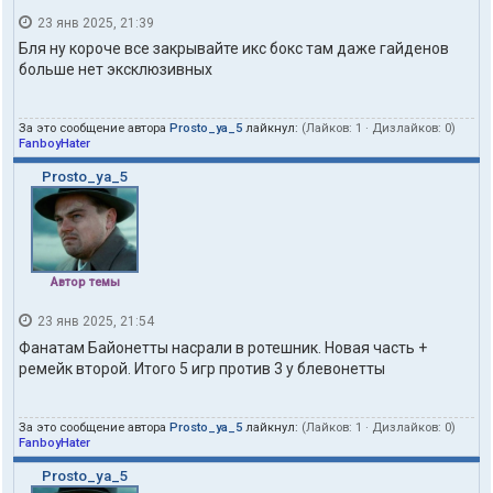
23 янв 2025, 21:39
Бля ну короче все закрывайте икс бокс там даже гайденов
больше нет эксклюзивных
За это сообщение автора
Prosto_ya_5
лайкнул:
(Лайков:
1
· Дизлайков:
0
)
FanboyHater
Prosto_ya_5
Автор темы
23 янв 2025, 21:54
Фанатам Байонетты насрали в ротешник. Новая часть +
ремейк второй. Итого 5 игр против 3 у блевонетты
За это сообщение автора
Prosto_ya_5
лайкнул:
(Лайков:
1
· Дизлайков:
0
)
FanboyHater
Prosto_ya_5