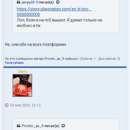
jenya23-2
писал(а):
https://store.playstation.com/en-tr/pro ...
0000000000
Лол, блэк и на пс5 вышел. Я думал только на
иксбокс и пк.
Не, они обе на всех платформах
За это сообщение автора
Prosto_ya_5
лайкнул:
(Лайков:
1
· Дизлайков:
0
)
FanboyHater
Chris
23 янв 2025, 22:12
Prosto_ya_5
писал(а):