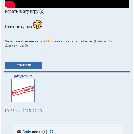
играть в эту игру (с)
Слит петушок
За это сообщение автора
Chris
пока никто не лайкнул.
(Лайков:
0
·
Дизлайков:
0
)
СПОЙЛЕР
jenya23-2
23 янв 2025, 22:13
Chris
писал(а):