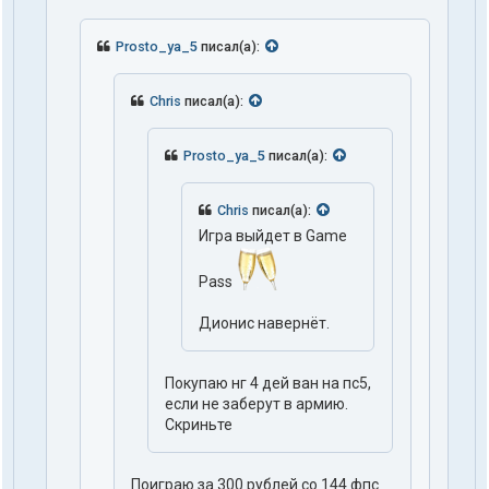
Prosto_ya_5
писал(а):
Chris
писал(а):
Prosto_ya_5
писал(а):
Chris
писал(а):
Игра выйдет в Game
Pass
Дионис навернёт.
Покупаю нг 4 дей ван на пс5,
если не заберут в армию.
Скриньте
Поиграю за 300 рублей со 144 фпс