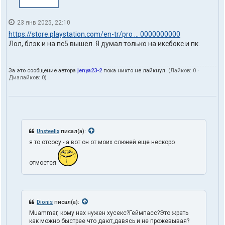
23 янв 2025, 22:10
https://store.playstation.com/en-tr/pro ... 0000000000
Лол, блэк и на пс5 вышел. Я думал только на иксбокс и пк.
За это сообщение автора
jenya23-2
пока никто не лайкнул.
(Лайков:
0
·
Дизлайков:
0
)
Unsteelix
писал(а):
я то отсосу - а вот он от моих слюней еще нескоро
отмоется
Dionis
писал(а):
Muammar, кому нах нужен хусекс?Геймпасс?Это жрать
как можно быстрее что дают,давясь и не прожевывая?