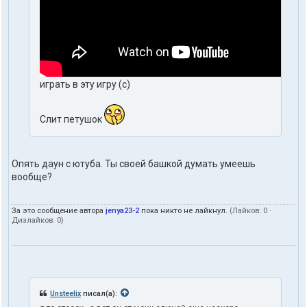
играть в эту игру (с)
Слит петушок
Опять даун с ютуба. Ты своей башкой думать умеешь
вообще?
За это сообщение автора
jenya23-2
пока никто не лайкнул.
(Лайков:
0
·
Дизлайков:
0
)
Unsteelix
писал(а):