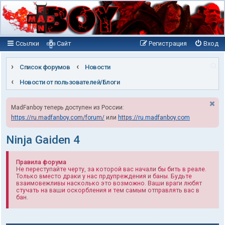
Ссылки
Сайт
Регистрация
Вход
П
Список форумов
Новости
о
Новости от пользователей/Блоги
и
MadFanboy теперь доступен из России:
с
https://ru.madfanboy.com/forum/
или
https://ru.madfanboy.com
к
Ninja Gaiden 4
Правила форума
Не переступайте черту, за которой вас начали бы бить в реале.
Только вместо драки у нас прдупреждения и баны. Будьте
взаимовежливы насколько это возможно. Ваши враги любят
стучать на ваши оскорбления и тем самым отправлять вас в
бан.