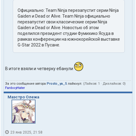
Официально: Team Ninja перезапустит серии Ninja
Gaiden и Dead or Alive. Team Ninja официально
перезапустит свои классические серии Ninja
Gaiden и Dead or Alive. Новостью об этом
поделился президент студии Фумихико Ясуда в
рамках конференции на южнокорейской выставке
G-Star 2022 в Пусане.
В итоге взяли и четверку ебанули
За это сообщение автора
Prosto_ya_5
лайкнул:
(Лайков:
1
· Дизлайков:
0
)
FanboyHater
Маэстро Олежа
23 янв 2025, 21:58