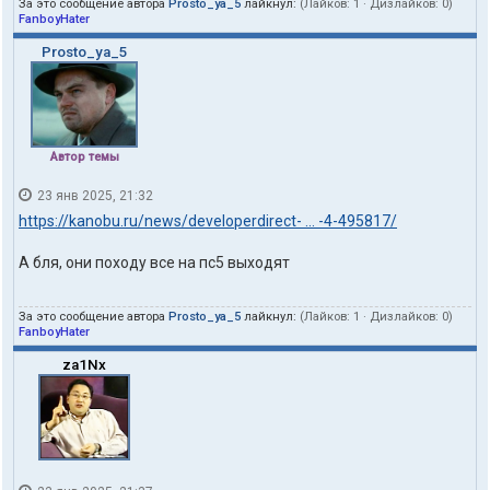
За это сообщение автора
Prosto_ya_5
лайкнул:
(Лайков:
1
· Дизлайков:
0
)
FanboyHater
Prosto_ya_5
Автор темы
23 янв 2025, 21:32
https://kanobu.ru/news/developerdirect- ... -4-495817/
А бля, они походу все на пс5 выходят
За это сообщение автора
Prosto_ya_5
лайкнул:
(Лайков:
1
· Дизлайков:
0
)
FanboyHater
za1Nx