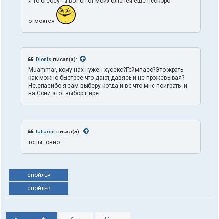
я то отсосу - а вот он от моих слюней еще нескоро
отмоется
Dionis
писал(а):
Muammar, кому нах нужен хусекс?Геймпасс?Это жрать
как можно быстрее что дают,давясь и не прожевывая?
Не,спасибо,я сам выберу когда и во что мне поиграть ,и
на Сони этот выбор шире.
tohdom
писал(а):
топы говно.
СПОЙЛЕР
СПОЙЛЕР