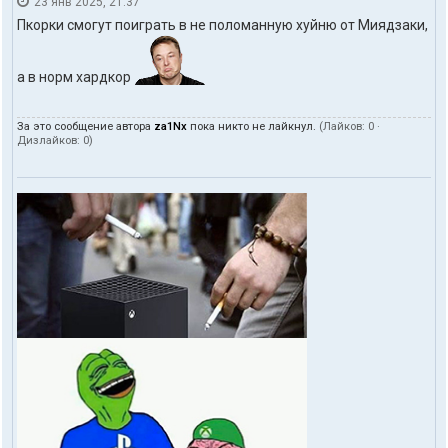
23 янв 2025, 21:37
Пкорки смогут поиграть в не поломанную хуйню от Миядзаки,
а в норм хардкор
За это сообщение автора
za1Nx
пока никто не лайкнул.
(Лайков:
0
·
Дизлайков:
0
)