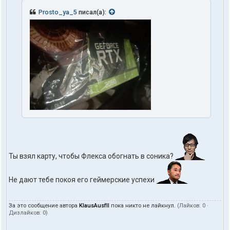
Prosto_ya_5
писал(а):
Ты взял карту, чтобы Флекса обогнать в соника?
Не дают тебе покоя его геймерские успехи
За это сообщение автора
KlausAusfII
пока никто не лайкнул.
(Лайков:
0
·
Дизлайков:
0
)