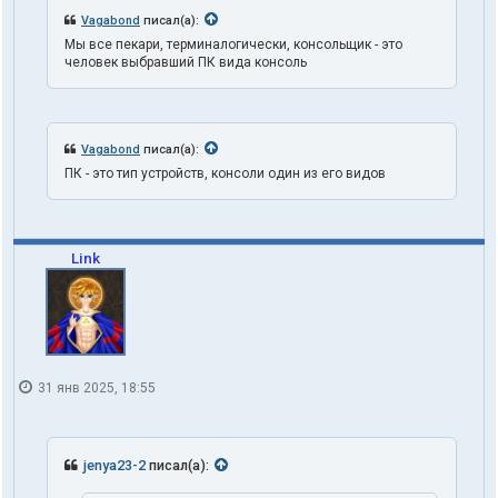
а
Vagabond
писал(а):
т
Мы все пекари, терминалогически, консольщик - это
е
человек выбравший ПК вида консоль
л
я
t
r
u
Vagabond
писал(а):
t
h
ПК - это тип устройств, консоли один из его видов
1
o
n
e
Link
31 янв 2025, 18:55
jenya23-2
писал(а):