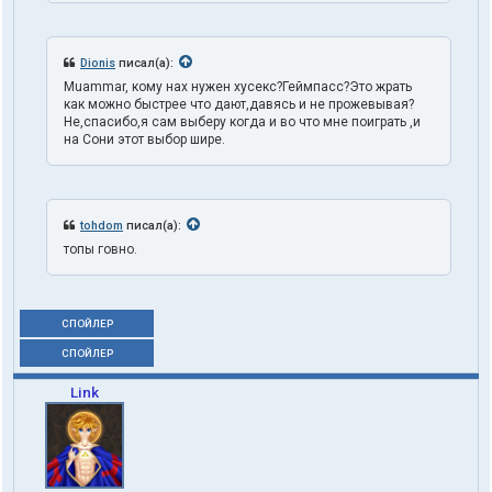
Dionis
писал(а):
Muammar, кому нах нужен хусекс?Геймпасс?Это жрать
как можно быстрее что дают,давясь и не прожевывая?
Не,спасибо,я сам выберу когда и во что мне поиграть ,и
на Сони этот выбор шире.
tohdom
писал(а):
топы говно.
СПОЙЛЕР
СПОЙЛЕР
Link