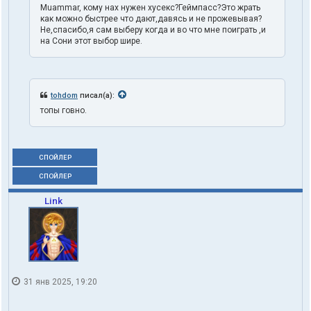
Muammar, кому нах нужен хусекс?Геймпасс?Это жрать
как можно быстрее что дают,давясь и не прожевывая?
Не,спасибо,я сам выберу когда и во что мне поиграть ,и
на Сони этот выбор шире.
tohdom
писал(а):
топы говно.
СПОЙЛЕР
СПОЙЛЕР
Link
31 янв 2025, 19:20