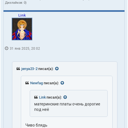
Дизлайков:
0
)
Link
31 янв 2025, 20:02
jenya23-2
писал(а):
Newfag
писал(а):
Link
писал(а):
материнские платы очень дорогие
под неё
Чиво блядь