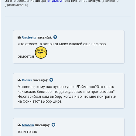
За это сообщение автора
jenya23-2
пока никто не лайкнул.
(Лайков:
0
·
Дизлайков:
0
)
Unsteelix
писал(а):
я то отсосу - а вот он от моих слюней еще нескоро
отмоется
Dionis
писал(а):
Muammar, кому нах нужен хусекс?Геймпасс?Это жрать
как можно быстрее что дают,давясь и не прожевывая?
Не,спасибо,я сам выберу когда и во что мне поиграть ,и
на Сони этот выбор шире.
tohdom
писал(а):
топы говно.