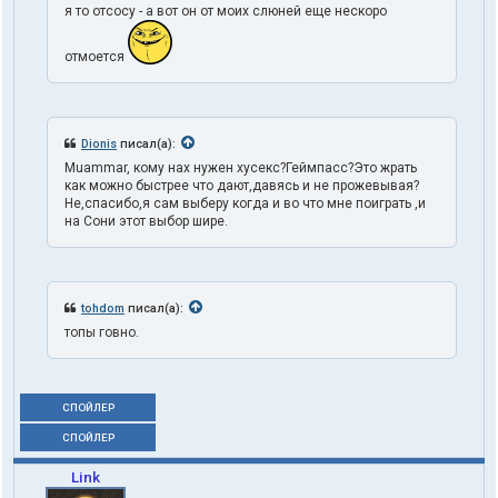
я то отсосу - а вот он от моих слюней еще нескоро
отмоется
Dionis
писал(а):
Muammar, кому нах нужен хусекс?Геймпасс?Это жрать
как можно быстрее что дают,давясь и не прожевывая?
Не,спасибо,я сам выберу когда и во что мне поиграть ,и
на Сони этот выбор шире.
tohdom
писал(а):
топы говно.
СПОЙЛЕР
СПОЙЛЕР
Link