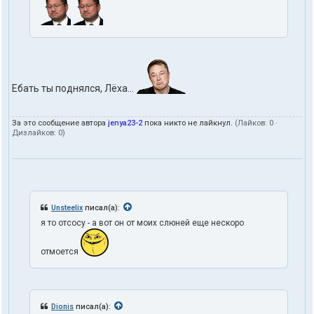
Ебать ты поднялся, Лёха...
За это сообщение автора
jenya23-2
пока никто не лайкнул.
(Лайков:
0
·
Дизлайков:
0
)
Unsteelix
писал(а):
я то отсосу - а вот он от моих слюней еще нескоро
отмоется
Dionis
писал(а):