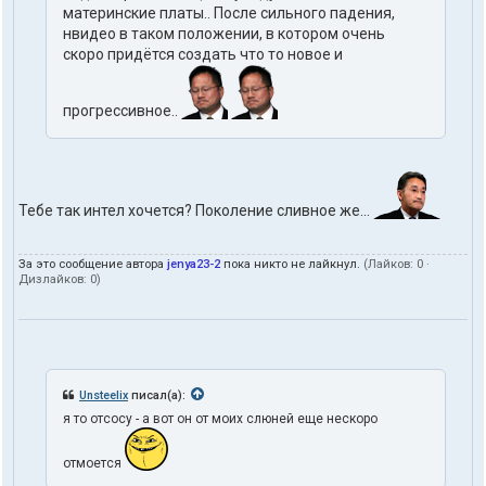
материнские платы.. После сильного падения,
нвидео в таком положении, в котором очень
скоро придётся создать что то новое и
прогрессивное..
Тебе так интел хочется? Поколение сливное же...
За это сообщение автора
jenya23-2
пока никто не лайкнул.
(Лайков:
0
·
Дизлайков:
0
)
Unsteelix
писал(а):
я то отсосу - а вот он от моих слюней еще нескоро
отмоется