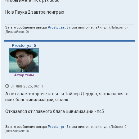
чтобы иметь ПК с ртх 3060
Но в Паука 2 завтра поиграю
За это сообщение автора
Prosto_ya_5
пока никто не лайкнул.
(Лайков:
0
·
Дизлайков:
0
)
Prosto_ya_5
Автор темы
31 янв 2025, 06:11
А нет знаете короче кто я - я Тайлер Дёрден, я отказался от
всех благ цивилизации, я панк
Отказался от главного блага цивилизации - пс5
За это сообщение автора
Prosto_ya_5
пока никто не лайкнул.
(Лайков:
0
·
Дизлайков:
0
)