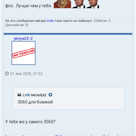
фпс.. Лучше чем у тебя..
За это сообщение автора
Link
пока никто не лайкнул.
(Лайков:
0
·
Дизлайков:
0
)
jenya23-2
31 янв 2025, 07:52
Link
писал(а):
3060 для бомжей
У тебя же у самого 3060?