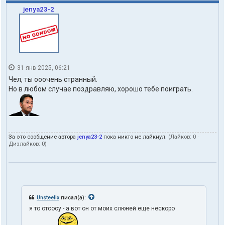
jenya23-2
31 янв 2025, 06:21
Чел, ты ооочень странный.
Но в любом случае поздравляю, хорошо тебе поиграть.
За это сообщение автора
jenya23-2
пока никто не лайкнул.
(Лайков:
0
·
Дизлайков:
0
)
Unsteelix
писал(а):
я то отсосу - а вот он от моих слюней еще нескоро