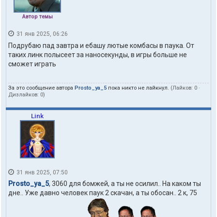
Автор темы
31 янв 2025, 06:26
Подрубаю пад завтра и ебашу лютые комбасы в паука. От
таких линк полысеет за наносекунды, в игры больше не
сможет играть
За это сообщение автора
Prosto_ya_5
пока никто не лайкнул.
(Лайков:
0
·
Дизлайков:
0
)
Link
31 янв 2025, 07:50
Prosto_ya_5
, 3060 для бомжей, а ты не осилил.. На каком ты
дне.. Уже давно человек паук 2 скачан, а ты обосан.. 2 к, 75