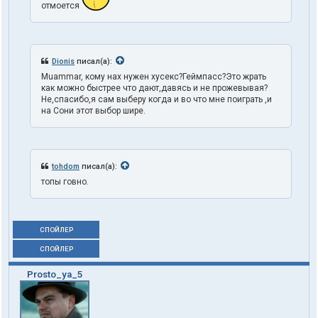
отмоется
Dionis
писал(а):
Muammar, кому нах нужен хусекс?Геймпасс?Это жрать
как можно быстрее что дают,давясь и не прожевывая?
Не,спасибо,я сам выберу когда и во что мне поиграть ,и
на Сони этот выбор шире.
tohdom
писал(а):
топы говно.
СПОЙЛЕР
СПОЙЛЕР
Prosto_ya_5