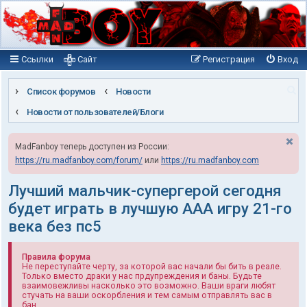
Ссылки
Сайт
Регистрация
Вход
П
Список форумов
Новости
о
Новости от пользователей/Блоги
и
MadFanboy теперь доступен из России:
с
https://ru.madfanboy.com/forum/
или
https://ru.madfanboy.com
к
Лучший мальчик-супергерой сегодня
будет играть в лучшую ААА игру 21-го
века без пс5
Правила форума
Не переступайте черту, за которой вас начали бы бить в реале.
Только вместо драки у нас прдупреждения и баны. Будьте
взаимовежливы насколько это возможно. Ваши враги любят
стучать на ваши оскорбления и тем самым отправлять вас в
бан.