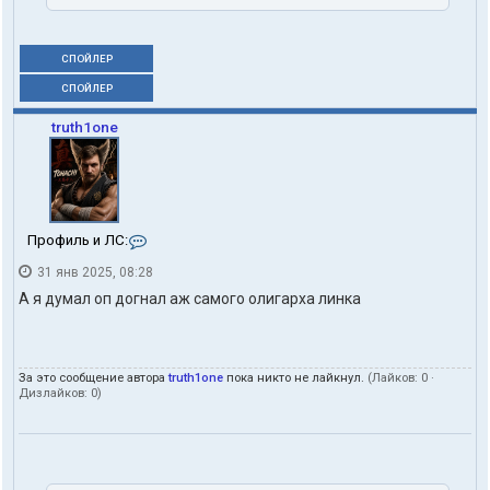
СПОЙЛЕР
СПОЙЛЕР
truth1one
К
Профиль и ЛС:
о
31 янв 2025, 08:28
н
т
А я думал оп догнал аж самого олигарха линка
а
к
т
ы
За это сообщение автора
truth1one
пока никто не лайкнул.
(Лайков:
0
·
п
Дизлайков:
0
)
о
л
ь
з
о
в