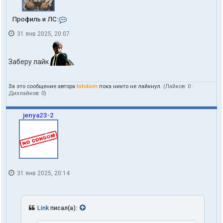
К
Профиль и ЛС:
о
31 янв 2025, 20:07
н
т
а
к
Заберу лайк
т
ы
п
За это сообщение автора
tohdom
пока никто не лайкнул.
(Лайков:
0
·
о
Дизлайков:
0
)
л
ь
з
jenya23-2
о
в
а
т
е
л
я
31 янв 2025, 20:14
t
o
h
d
Link
писал(а):
o
m