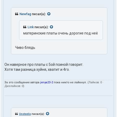
Newfag
писал(а):
Link
писал(а):
материнские платы очень дорогие под неё
Чиво блядь
Он наверное про платы с 5ой псиной говорит.
Хотя там разница хуйня, хватит и 4го.
За это сообщение автора
jenya23-2
пока никто не лайкнул.
(Лайков:
0
·
Дизлайков:
0
)
Unsteelix
писал(а):