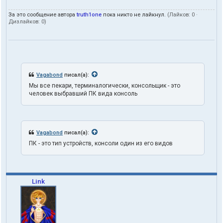
т
е
За это сообщение автора
truth1one
пока никто не лайкнул.
(Лайков:
0
·
л
Дизлайков:
0
)
я
t
r
u
t
h
1
Vagabond
писал(а):
o
Мы все пекари, терминалогически, консольщик - это
n
человек выбравший ПК вида консоль
e
Vagabond
писал(а):
ПК - это тип устройств, консоли один из его видов
Link