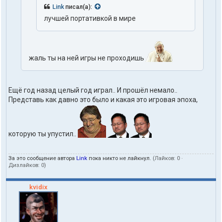
Link
писал(а):
лучшей портативкой в мире
жаль ты на ней игры не проходишь
Ещё год назад целый год играл.. И прошёл немало..
Представь как давно это было и какая это игровая эпоха,
которую ты упустил..
За это сообщение автора
Link
пока никто не лайкнул.
(Лайков:
0
·
Дизлайков:
0
)
kvidix