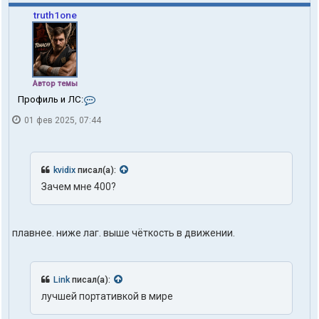
truth1one
Автор темы
К
Профиль и ЛС:
о
01 фев 2025, 07:44
н
т
а
к
т
kvidix
писал(а):
ы
Зачем мне 400?
п
о
л
ь
плавнее. ниже лаг. выше чёткость в движении.
з
о
в
а
Link
писал(а):
т
е
лучшей портативкой в мире
л
я