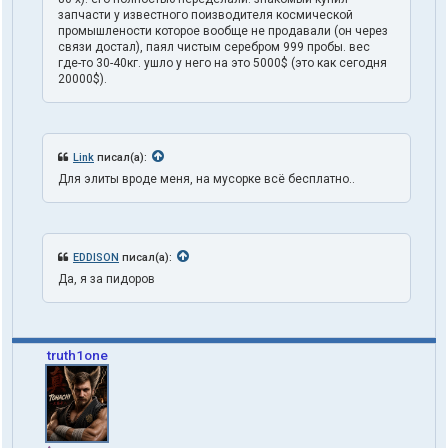
запчасти у известного поизводителя космической
промышлености которое вообще не продавали (он через
связи достал), паял чистым серебром 999 пробы. вес
где-то 30-40кг. ушло у него на это 5000$ (это как сегодня
20000$).
Link
писал(а):
Для элиты вроде меня, на мусорке всё бесплатно..
EDDISON
писал(а):
Да, я за пидоров
truth1one