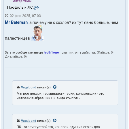
Автор темы
К
Профиль и ЛС:
о
02 фев 2025, 07:03
н
т
Mr Bateman
, а почему не с хохлов? их тут явно больше, чем
а
к
т
палестинцев
ы
п
о
За это сообщение автора
truth1one
пока никто не лайкнул.
(Лайков:
0
·
л
Дизлайков:
0
)
ь
з
о
в
а
т
е
Vagabond
писал(а):
л
Мы все пекари, терминалогически, консольщик - это
я
человек выбравший ПК вида консоль
t
r
u
t
h
Vagabond
писал(а):
1
o
ПК - это тип устройств, консоли один из его видов