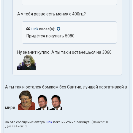
А у тебя разве есть моник с 400гц?
Link
писал(а):
Придётся покупать 5080
Ну значит куплю. А ты так и останешься на 3060
А ты так и остался бомжом без Свитча, лучшей портативкой в
мире..
За это сообщение автора
Link
пока никто не лайкнул.
(Лайков:
0
·
Дизлайков:
0
)