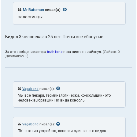
я
t
Mr Bateman
писал(а):
r
u
палестинцы
t
h
1
o
Видел 3 человека за 25 лет. Почти все ебанутые.
n
e
За это сообщение автора
truth1one
пока никто не лайкнул.
(Лайков:
0
·
Дизлайков:
0
)
Vagabond
писал(а):
Мы все пекари, терминалогически, консольщик - это
человек выбравший ПК вида консоль
Vagabond
писал(а):
ПК - это тип устройств, консоли один из его видов