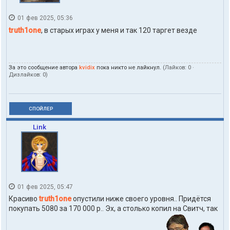
01 фев 2025, 05:36
truth1one
, в старых играх у меня и так 120 таргет везде
За это сообщение автора
kvidix
пока никто не лайкнул.
(Лайков:
0
·
Дизлайков:
0
)
СПОЙЛЕР
Link
01 фев 2025, 05:47
Красиво
truth1one
опустили ниже своего уровня.. Придётся
покупать 5080 за 170 000 р.. Эх, а столько копил на Свитч, так