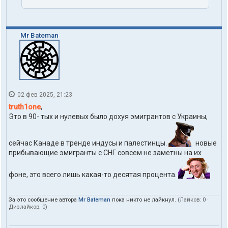
n
e
Mr Bateman
02 фев 2025, 21:23
truth1one
,
Это в 90- тых и нулевых было дохуя эмигрантов с Украины,
сейчас Канаде в тренде индусы и палестинцы.
новые
прибывающие эмигранты с СНГ совсем не заметны на их
фоне, это всего лишь какая-то десятая процента.
За это сообщение автора
Mr Bateman
пока никто не лайкнул.
(Лайков:
0
·
Дизлайков:
0
)