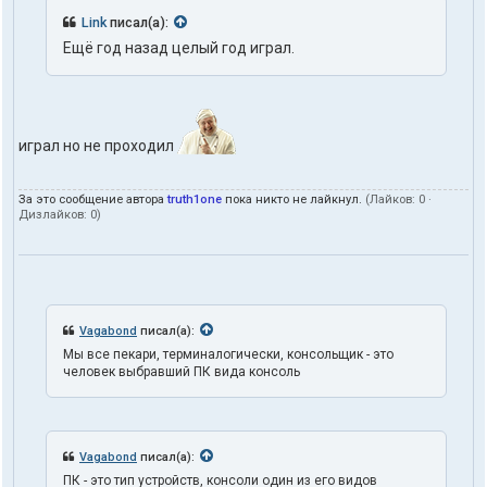
o
Link
писал(а):
n
e
Ещё год назад целый год играл.
играл но не проходил
За это сообщение автора
truth1one
пока никто не лайкнул.
(Лайков:
0
·
Дизлайков:
0
)
Vagabond
писал(а):
Мы все пекари, терминалогически, консольщик - это
человек выбравший ПК вида консоль
Vagabond
писал(а):
ПК - это тип устройств, консоли один из его видов