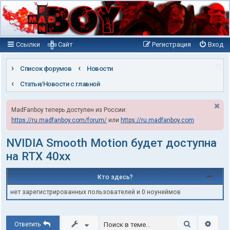
Ссылки
Сайт
Регистрация
Вход
П
Список форумов
Новости
о
Статьи/Новости с главной
и
MadFanboy теперь доступен из России:
с
https://ru.madfanboy.com/forum/
или
https://ru.madfanboy.com
к
NVIDIA Smooth Motion будет доступна
на RTX 40xx
Кто здесь?
нет зарегистрированных пользователей и 0 ноунеймов
Поиск
Расши
Ответить