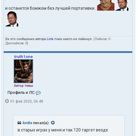
и останется бомжом без лучшей портативки..
За это сообщение автора
Link
пока никто не лайкнул.
(Лайков:
0
·
Дизлайков:
0
)
truth1one
Автор темы
К
Профиль и ЛС:
о
01 фев 2025, 06:48
н
т
а
к
т
kvidix
писал(а):
ы
в старых играх у меня и так 120 таргет везде
п
о