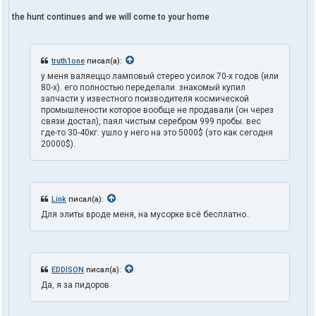
the hunt continues and we will come to your home
truth1one
писал(а):
у меня валяеццо ламповый стерео усилок 70-х годов (или
80-х). его полностью переделали. знакомый купил
запчасти у известного поизводителя космической
промышлености которое вообще не продавали (он через
связи достал), паял чистым серебром 999 пробы. вес
где-то 30-40кг. ушло у него на это 5000$ (это как сегодня
20000$).
Link
писал(а):
Для элиты вроде меня, на мусорке всё бесплатно..
EDDISON
писал(а):
Да, я за пидоров