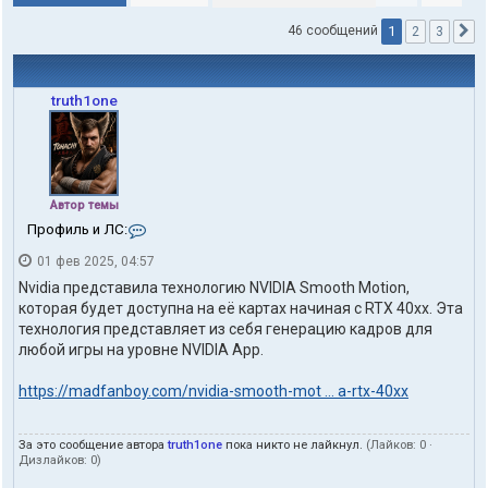
1
46 сообщений
2
3
С
truth1one
Автор темы
К
Профиль и ЛС:
о
01 фев 2025, 04:57
н
т
Nvidia представила технологию NVIDIA Smooth Motion,
а
которая будет доступна на её картах начиная с RTX 40xx. Эта
к
технология представляет из себя генерацию кадров для
т
любой игры на уровне NVIDIA App.
ы
п
о
https://madfanboy.com/nvidia-smooth-mot ... a-rtx-40xx
л
ь
з
За это сообщение автора
truth1one
пока никто не лайкнул.
(Лайков:
0
·
о
Дизлайков:
0
)
в