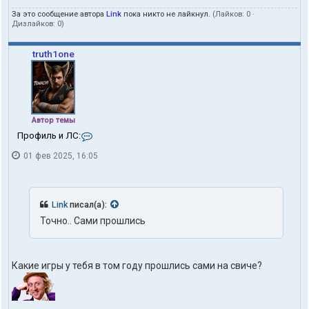
За это сообщение автора
Link
пока никто не лайкнул.
(Лайков:
0
·
Дизлайков:
0
)
truth1one
Автор темы
К
Профиль и ЛС:
о
01 фев 2025, 16:05
н
т
а
к
т
Link
писал(а):
ы
Точно.. Сами прошлись
п
о
л
ь
Какие игры у тебя в том году прошлись сами на свиче?
з
о
в
а