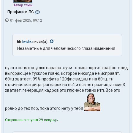
Автор темы
К
Профиль и ЛС:
о
01 фев 2025, 09:12
н
т
а
к
т
kvidix
писал(а):
ы
Незаметные для человеческого глаза изменения
п
о
л
ь
ну это понятно. длсс параша. лучи только портят графон. олед
з
выгорающее тусклое говно, которое никогда не исправят.
о
в
60гц хватает. 99% профита 120фпс видны и на 60гц. тн
а
отличная матрица. рагнарок на пс4 и пс5 нет разницы. псие3
т
хватает. генерация кадров это глючное говно итп. Всё это
е
л
я
t
ровно до тех пор, пока этого нету у тебя
r
u
Отправлено спустя 29 секунды:
t
h
1