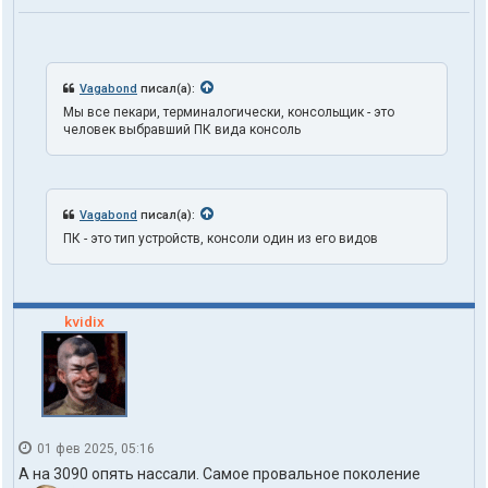
а
т
е
л
я
t
Vagabond
писал(а):
r
Мы все пекари, терминалогически, консольщик - это
u
человек выбравший ПК вида консоль
t
h
1
o
n
Vagabond
писал(а):
e
ПК - это тип устройств, консоли один из его видов
kvidix
01 фев 2025, 05:16
А на 3090 опять нассали. Самое провальное поколение