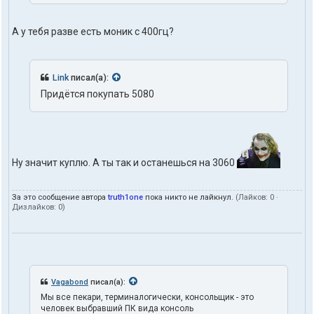
л
ь
А у тебя разве есть моник с 400гц?
з
о
в
а
Link
писал(а):
т
е
Придётся покупать 5080
л
я
t
r
u
t
Ну значит куплю. А ты так и останешься на 3060
h
1
o
За это сообщение автора
truth1one
пока никто не лайкнул.
(Лайков:
0
·
n
Дизлайков:
0
)
e
Vagabond
писал(а):
Мы все пекари, терминалогически, консольщик - это
человек выбравший ПК вида консоль