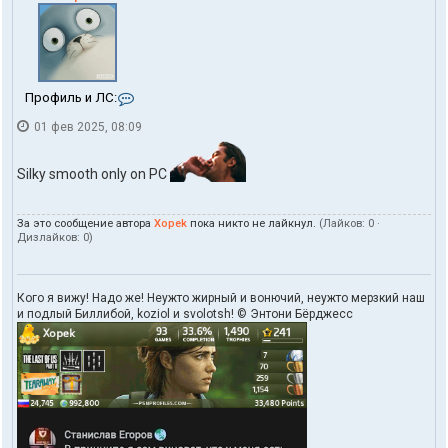
К
Профиль и ЛС:
о
01 фев 2025, 08:09
н
т
а
Silky smooth only on PC
к
т
ы
п
За это сообщение автора
Xopek
пока никто не лайкнул.
(Лайков:
0
·
Дизлайков:
0
)
о
л
ь
з
Кого я вижу! Надо же! Неужто жирный и вонючий, неужто мерзкий наш
о
и подлый Биллибой, koziol и svolotsh! © Энтони Бёрджесс
в
а
т
е
л
я
X
o