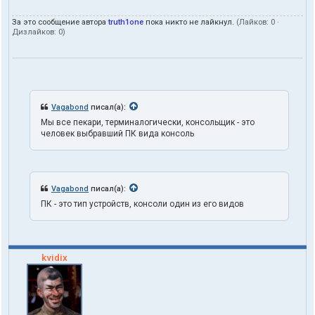
п
о
За это сообщение автора
truth1one
пока никто не лайкнул.
(Лайков:
0
·
л
Дизлайков:
0
)
ь
з
о
в
а
т
е
Vagabond
писал(а):
л
Мы все пекари, терминалогически, консольщик - это
я
человек выбравший ПК вида консоль
t
r
u
t
h
Vagabond
писал(а):
1
o
ПК - это тип устройств, консоли один из его видов
n
e
kvidix