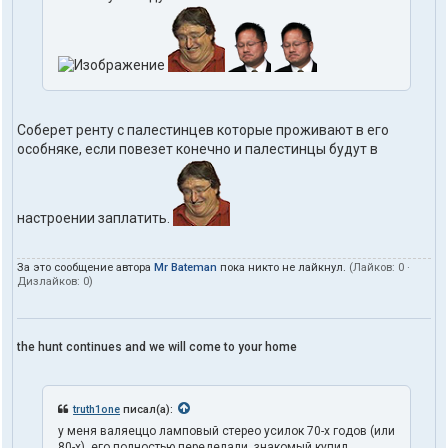
Соберет ренту с палестинцев которые проживают в его
особняке, если повезет конечно и палестинцы будут в
настроении заплатить.
За это сообщение автора
Mr Bateman
пока никто не лайкнул.
(Лайков:
0
·
Дизлайков:
0
)
the hunt continues and we will come to your home
truth1one
писал(а):
у меня валяеццо ламповый стерео усилок 70-х годов (или
80-х). его полностью переделали. знакомый купил