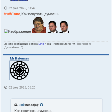
02 фев 2025, 04:49
truth1one
, Как покупать думаешь..
За это сообщение автора
Link
пока никто не лайкнул.
(Лайков:
0
·
Дизлайков:
0
)
Mr Bateman
02 фев 2025, 06:20
Link
писал(а):
Как покупать думаешь..