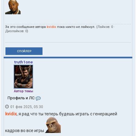
За это сообщение автора
kvidix
пока никто не лайкнул.
(Лайков:
0
·
Дизлайков:
0
)
СПОЙЛЕР
truth1one
Автор темы
К
Профиль и ЛС:
о
01 фев 2025, 05:30
н
т
kvidix
, я рад что ты теперь будешь играть с генерацией
а
к
т
кадров во все игры
ы