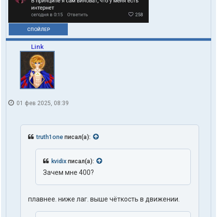
p
e
k
СПОЙЛЕР
Link
01 фев 2025, 08:39
truth1one
писал(а):
kvidix
писал(а):
Зачем мне 400?
плавнее. ниже лаг. выше чёткость в движении.