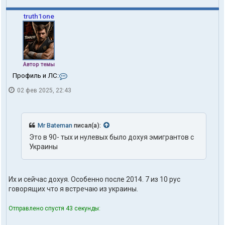
truth1one
Автор темы
К
Профиль и ЛС:
о
02 фев 2025, 22:43
н
т
а
к
т
Mr Bateman
писал(а):
ы
Это в 90- тых и нулевых было дохуя эмигрантов с
п
Украины
о
л
ь
з
Их и сейчас дохуя. Особенно после 2014. 7 из 10 рус
о
в
говорящих что я встречаю из украины.
а
т
Отправлено спустя 43 секунды:
е
л