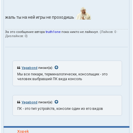
t
r
u
жаль ты на ней игры не проходишь
t
h
1
o
За это сообщение автора
truth1one
пока никто не лайкнул.
(Лайков:
0
·
n
Дизлайков:
0
)
e
Vagabond
писал(а):
Мы все пекари, терминалогически, консольщик - это
человек выбравший ПК вида консоль
Vagabond
писал(а):
ПК - это тип устройств, консоли один из его видов
Xopek