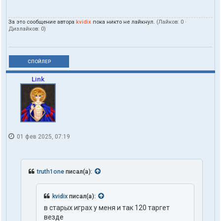
За это сообщение автора
kvidix
пока никто не лайкнул.
(Лайков:
0
·
Дизлайков:
0
)
СПОЙЛЕР
Link
01 фев 2025, 07:19
truth1one
писал(а):
kvidix
писал(а):
в старых играх у меня и так 120 таргет
везде