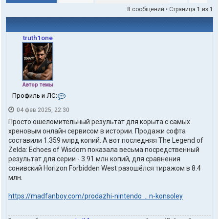
8 сообщений • Страница
1
из
1
truth1one
Автор темы
К
Профиль и ЛС:
о
04 фев 2025, 22:30
н
т
Просто ошеломительный результат для корыта с самых
а
хреновым онлайн сервисом в истории. Продажи софта
к
составили 1.359 млрд копий. А вот последняя The Legend of
т
Zelda: Echoes of Wisdom показала весьма посредственный
ы
п
результат для серии - 3.91 млн копий, для сравнения
о
сонивский Horizon Forbidden West разошёлся тиражом в 8.4
л
млн.
ь
з
https://madfanboy.com/prodazhi-nintendo ... n-konsoley
о
в
а