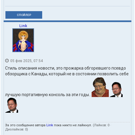
л
ь
з
о
СПОЙЛЕР
в
а
Link
т
е
л
я
Z
a
r
05 фев 2025, 07:54
i
Стиль описания новости, это прожарка обгоревшего псевдо
n
u
обзорщика с Канады, который не в состоянии позволить себе
n
o
лучшую портативную консоль за эти годы..
За это сообщение автора
Link
пока никто не лайкнул.
(Лайков:
0
·
Дизлайков:
0
)