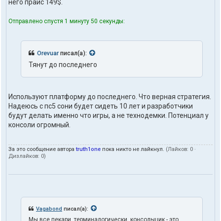
него прайс 149$.
к
т
ы
Отправлено спустя 1 минуту 50 секунды:
п
о
л
ь
Orevuar
писал(а):
з
Тянут до последнего
о
в
а
т
Используют платформу до последнего. Что верная стратегия.
е
Надеюсь с пс5 сони будет сидеть 10 лет и разработчики
л
будут делать именно что игры, а не технодемки. Потенциал у
я
t
консоли огромный.
r
u
t
За это сообщение автора
truth1one
пока никто не лайкнул.
(Лайков:
0
·
h
Дизлайков:
0
)
1
o
n
e
Vagabond
писал(а):
Мы все пекари, терминалогически, консольщик - это