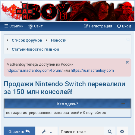
Ссылки
Сайт
Регистрация
Вход
П
Список форумов
Новости
о
Статьи/Новости с главной
и
MadFanboy теперь доступен из России:
с
https://ru.madfanboy.com/forum/
или
https://ru.madfanboy.com
к
Продажи Nintendo Switch перевалили
за 150 млн консолей!
Кто здесь?
нет зарегистрированных пользователей и 0 ноунеймов
Поиск
Расши
Ответить