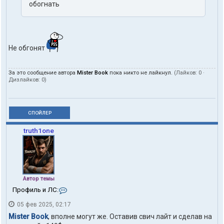
обогнать
Не обгонят
За это сообщение автора
Mister Book
пока никто не лайкнул.
(Лайков:
0
·
Дизлайков:
0
)
СПОЙЛЕР
truth1one
Автор темы
К
Профиль и ЛС:
о
05 фев 2025, 02:17
н
т
Mister Book
, вполне могут же. Оставив свич лайт и сделав на
а