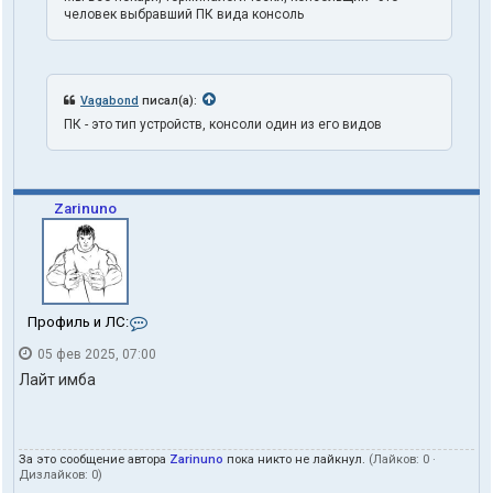
человек выбравший ПК вида консоль
Vagabond
писал(а):
ПК - это тип устройств, консоли один из его видов
Zarinuno
К
Профиль и ЛС:
о
05 фев 2025, 07:00
н
т
Лайт имба
а
к
т
ы
За это сообщение автора
Zarinuno
пока никто не лайкнул.
(Лайков:
0
·
п
Дизлайков:
0
)
о