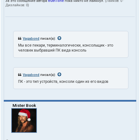
т
За это сообщение автора
truth1one
пока никто не лайкнул.
(Лайков:
0
·
Дизлайков:
0
)
е
л
я
t
r
u
t
Vagabond
писал(а):
h
Мы все пекари, терминалогически, консольщик - это
1
человек выбравший ПК вида консоль
o
n
e
Vagabond
писал(а):
ПК - это тип устройств, консоли один из его видов
Mister Book