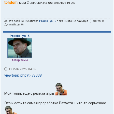
tohdom
, мсм 2 сык сык на остальные игры
За это сообщение автора
Prosto_ya_5
пока никто не лайкнул.
(Лайков:
0
·
Дизлайков:
0
)
Prosto_ya_5
Автор темы
12 фев 2025, 04:05
viewtopic.php?t=78338
Мой топик ещё с релиза игры
Это и есть та самая проработка Ратчета + что-то серьезное