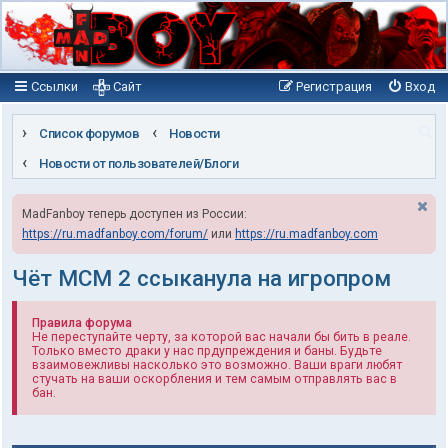
Ссылки
Сайт
Регистрация
Вход
П
Список форумов
Новости
о
Новости от пользователей/Блоги
и
MadFanboy теперь доступен из России:
с
https://ru.madfanboy.com/forum/
или
https://ru.madfanboy.com
к
Чёт МСМ 2 ссыканула на игропром
Правила форума
Не переступайте черту, за которой вас начали бы бить в реале.
Только вместо драки у нас прдупреждения и баны. Будьте
взаимовежливы насколько это возможно. Ваши враги любят
стучать на ваши оскорбления и тем самым отправлять вас в
бан.