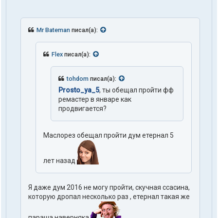
Mr Bateman
писал(а):
Flex
писал(а):
tohdom
писал(а):
Prosto_ya_5
, ты обещал пройти фф
ремастер в январе как
продвигается?
Маслорез обещал пройти дум етернал 5
лет назад
Я даже дум 2016 не могу пройти, скучная ссасина,
которую дропал несколько раз , етернал такая же
параша наверняка