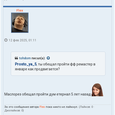
л
ь
Flex
з
о
в
а
т
е
л
12 фев 2025, 01:11
я
t
o
h
d
tohdom
писал(а):
o
Prosto_ya_5
, ты обещал пройти фф ремастер в
m
январе как продвигается?
Маслорез обещал пройти дум етернал 5 лет назад
За это сообщение автора
Flex
пока никто не лайкнул.
(Лайков:
0
·
Дизлайков:
0
)