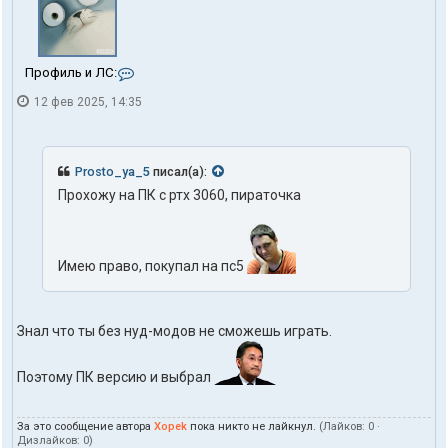
К
Профиль и ЛС:
о
12 фев 2025, 14:35
н
т
а
к
т
Prosto_ya_5
писал(а):
ы
Прохожу на ПК с ртх 3060, пираточка
п
о
л
ь
з
Имею право, покупал на пс5
о
в
а
т
Знал что ты без нуд-модов не сможешь играть.
е
л
я
Поэтому ПК версию и выбрал
X
o
p
За это сообщение автора
Xopek
пока никто не лайкнул.
(Лайков:
0
·
e
Дизлайков:
0
)