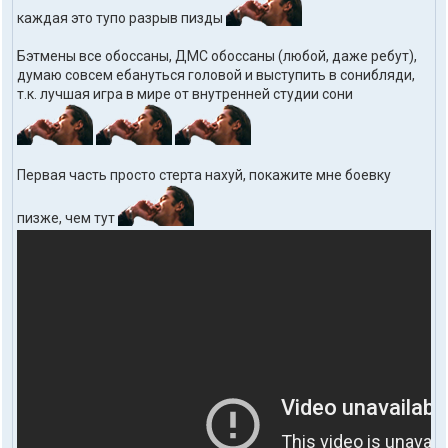
каждая это тупо разрыв пизды
Бэтмены все обоссаны, ДМС обоссаны (любой, даже ребут),
думаю совсем ебануться головой и выступить в сонибляди,
т.к. лучшая игра в мире от внутренней студии сони
Первая часть просто стерта нахуй, покажите мне боевку
пизже, чем тут