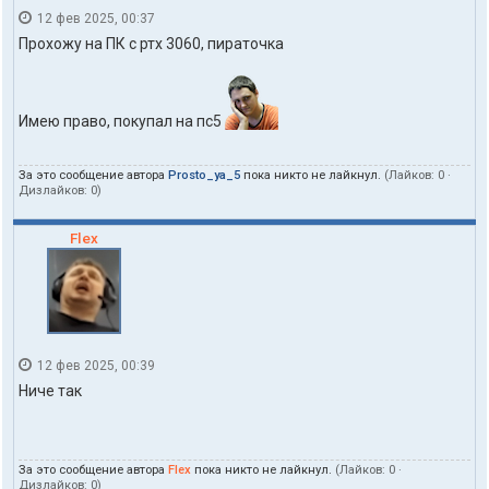
12 фев 2025, 00:37
Прохожу на ПК с ртх 3060, пираточка
Имею право, покупал на пс5
За это сообщение автора
Prosto_ya_5
пока никто не лайкнул.
(Лайков:
0
·
Дизлайков:
0
)
Flex
12 фев 2025, 00:39
Ниче так
За это сообщение автора
Flex
пока никто не лайкнул.
(Лайков:
0
·
Дизлайков:
0
)