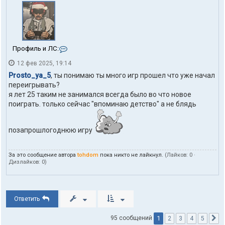
К
Профиль и ЛС:
о
12 фев 2025, 19:14
н
т
Prosto_ya_5
, ты понимаю ты много игр прошел что уже начал
а
переигрывать?
к
я лет 25 таким не занимался всегда было во что новое
т
поиграть. только сейчас "впоминаю детство" а не блядь
ы
п
о
л
позапрошлогоднюю игру
ь
з
о
За это сообщение автора
tohdom
пока никто не лайкнул.
(Лайков:
0
·
в
Дизлайков:
0
)
а
т
е
л
Ответить
я
t
o
1
95 сообщений
2
3
4
5
С
h