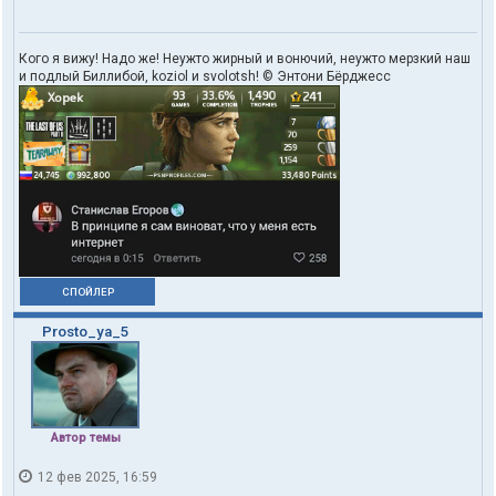
k
Кого я вижу! Надо же! Неужто жирный и вонючий, неужто мерзкий наш
и подлый Биллибой, koziol и svolotsh! © Энтони Бёрджесс
СПОЙЛЕР
Prosto_ya_5
Автор темы
12 фев 2025, 16:59