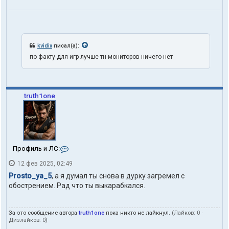
kvidix
писал(а):
по факту для игр лучше тн-мониторов ничего нет
truth1one
К
Профиль и ЛС:
о
12 фев 2025, 02:49
н
т
Prosto_ya_5
, а я думал ты снова в дурку загремел с
а
обострением. Рад что ты выкарабкался.
к
т
ы
За это сообщение автора
truth1one
пока никто не лайкнул.
(Лайков:
0
·
п
Дизлайков:
0
)
о