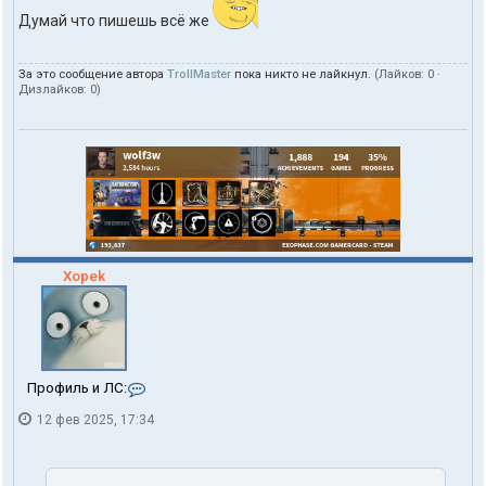
Думай что пишешь всё же
За это сообщение автора
TrollMaster
пока никто не лайкнул.
(Лайков:
0
·
Дизлайков:
0
)
Xopek
К
Профиль и ЛС:
о
12 фев 2025, 17:34
н
т
а
к