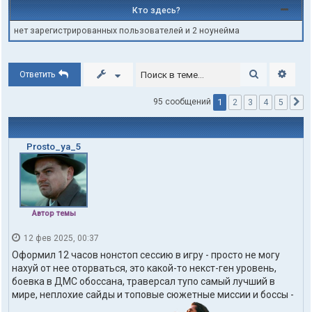
Кто здесь?
нет зарегистрированных пользователей и 2 ноунейма
Поиск
Расши
Ответить
1
95 сообщений
2
3
4
5
С
Prosto_ya_5
Автор темы
12 фев 2025, 00:37
Оформил 12 часов нонстоп сессию в игру - просто не могу
нахуй от нее оторваться, это какой-то некст-ген уровень,
боевка в ДМС обоссана, траверсал тупо самый лучший в
мире, неплохие сайды и топовые сюжетные миссии и боссы -