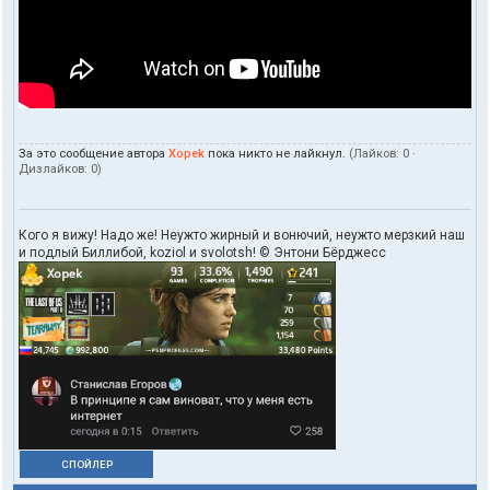
За это сообщение автора
Xopek
пока никто не лайкнул.
(Лайков:
0
·
Дизлайков:
0
)
Кого я вижу! Надо же! Неужто жирный и вонючий, неужто мерзкий наш
и подлый Биллибой, koziol и svolotsh! © Энтони Бёрджесс
СПОЙЛЕР