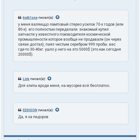
truth1one
писал(а):
у меня валяеццо ламповый стерео усилок 70-х годов (или
80-х). его полностью переделали. знакомый купил
запчасти у известного поизводителя космической
промышлености которое вообще не продавали (он через
связи достал), паял чистым серебром 999 пробы. вес
где-то 30-40кг. ушло у него на это 5000$ (это как сегодня
20000$).
Link
писал(а):
Для элиты вроде меня, на мусорке всё бесплатно..
EDDISON
писал(а):
Да, я за пидоров