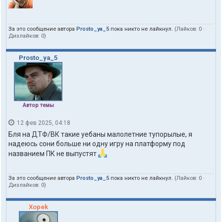
За это сообщение автора
Prosto_ya_5
пока никто не лайкнул.
(Лайков:
0
·
Дизлайков:
0
)
Prosto_ya_5
Автор темы
12 фев 2025, 04:18
Бля на ДТФ/ВК такие уебаны малолетние тупорылые, я
надеюсь сони больше ни одну игру на платформу под
названием ПК не выпустят
За это сообщение автора
Prosto_ya_5
пока никто не лайкнул.
(Лайков:
0
·
Дизлайков:
0
)
Xopek