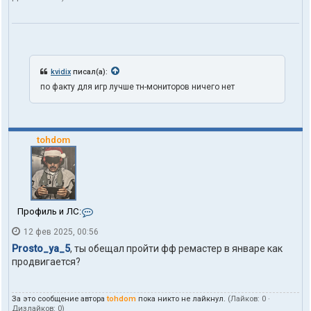
kvidix
писал(а):
по факту для игр лучше тн-мониторов ничего нет
tohdom
К
Профиль и ЛС:
о
12 фев 2025, 00:56
н
т
Prosto_ya_5
, ты обещал пройти фф ремастер в январе как
а
продвигается?
к
т
ы
За это сообщение автора
tohdom
пока никто не лайкнул.
(Лайков:
0
·
п
Дизлайков:
0
)
о