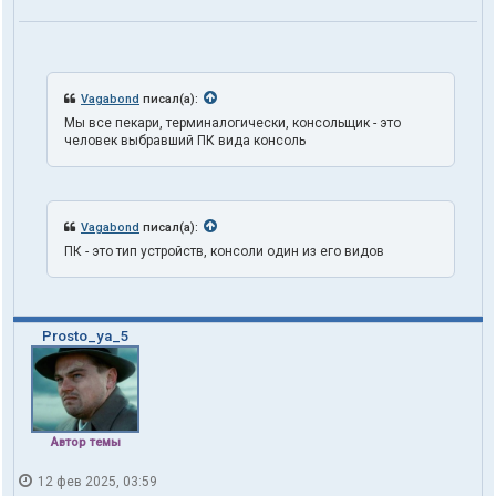
л
ь
з
о
в
а
Vagabond
писал(а):
т
Мы все пекари, терминалогически, консольщик - это
е
человек выбравший ПК вида консоль
л
я
t
r
u
Vagabond
писал(а):
t
h
ПК - это тип устройств, консоли один из его видов
1
o
n
e
Prosto_ya_5
Автор темы
12 фев 2025, 03:59