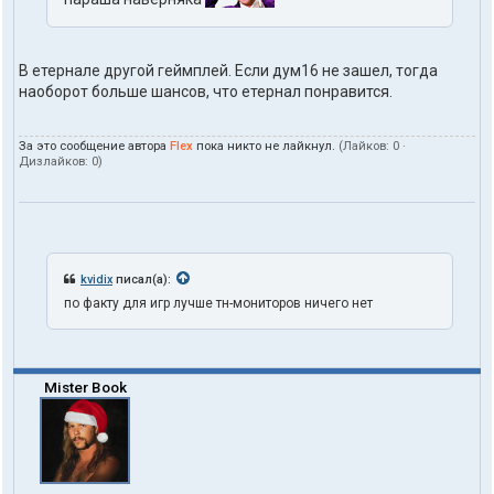
В етернале другой геймплей. Если дум16 не зашел, тогда
наоборот больше шансов, что етернал понравится.
За это сообщение автора
Flex
пока никто не лайкнул.
(Лайков:
0
·
Дизлайков:
0
)
kvidix
писал(а):
по факту для игр лучше тн-мониторов ничего нет
Mister Book