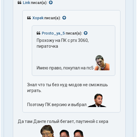
т
Link
писал(а):
ы
п
о
Xopek
писал(а):
л
ь
з
Prosto_ya_5
писал(а):
о
Прохожу на ПК с ртх 3060,
в
а
пираточка
т
е
л
я
Имею право, покупал на пс5
X
o
p
e
Знал что ты без нуд-модов не сможешь
k
играть.
Поэтому ПК версию и выбрал
Да там Данте голый бегает, паутиной с хера