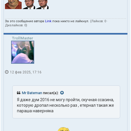
За это сообщение автора
Link
пока никто не лайкнул.
(Лайков:
0
·
Дизлайков:
0
)
TrollMaster
12 фев 2025, 17:16
Mr Bateman
писал(а):
Я даже дум 2016 не могу пройти, скучная ссасина,
которую дропал несколько раз , етернал такая же
параша наверняка