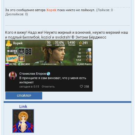
p
e
За это сообщение автора
Xopek
пока никто не лайкнул.
(Лайков:
0
·
k
Дизлайков:
0
)
Кого я вижу! Надо же! Неужто жирный и вонючий, неужто мерзкий наш
и подлый Биллибой, koziol и svolotsh! © Энтони Бёрджесс
СПОЙЛЕР
Link