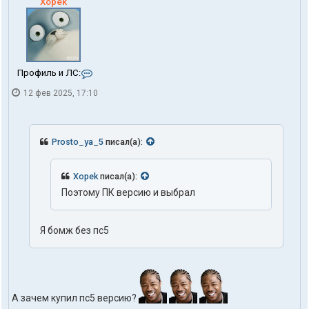
Xopek
К
Профиль и ЛС:
о
12 фев 2025, 17:10
н
т
а
к
т
Prosto_ya_5
писал(а):
ы
п
о
Xopek
писал(а):
л
Поэтому ПК версию и выбрал
ь
з
о
в
Я бомж без пс5
а
т
е
л
я
X
А зачем купил пс5 версию?
o