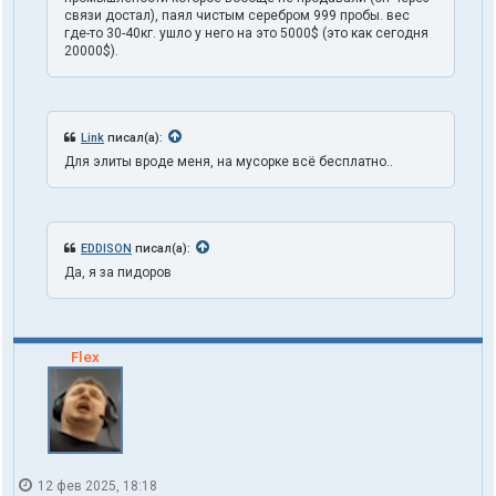
связи достал), паял чистым серебром 999 пробы. вес
где-то 30-40кг. ушло у него на это 5000$ (это как сегодня
20000$).
Link
писал(а):
Для элиты вроде меня, на мусорке всё бесплатно..
EDDISON
писал(а):
Да, я за пидоров
Flex
12 фев 2025, 18:18