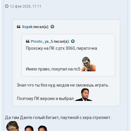
12 фев 2025, 17:11
Xopek
писал(а):
Prosto_ya_5
писал(а):
Прохожу на ПК с ртх 3060, пираточка
Имею право, покупал на пс5
Знал что ты без нуд-модов не сможешь играть.
Поэтому ПК версию и выбрал
Да там Данте голый бегает, паутиной с хера стреляет..