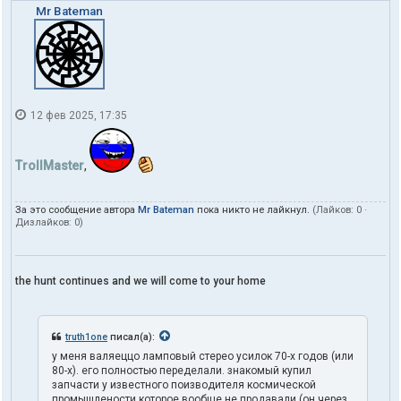
Mr Bateman
12 фев 2025, 17:35
TrollMaster
,
За это сообщение автора
Mr Bateman
пока никто не лайкнул.
(Лайков:
0
·
Дизлайков:
0
)
the hunt continues and we will come to your home
truth1one
писал(а):
у меня валяеццо ламповый стерео усилок 70-х годов (или
80-х). его полностью переделали. знакомый купил
запчасти у известного поизводителя космической
промышлености которое вообще не продавали (он через