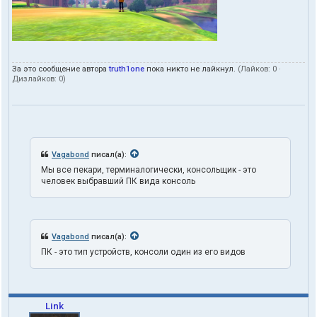
т
е
л
я
t
r
За это сообщение автора
truth1one
пока никто не лайкнул.
(Лайков:
0
·
u
Дизлайков:
0
)
t
h
1
o
n
e
Vagabond
писал(а):
Мы все пекари, терминалогически, консольщик - это
человек выбравший ПК вида консоль
Vagabond
писал(а):
ПК - это тип устройств, консоли один из его видов
Link