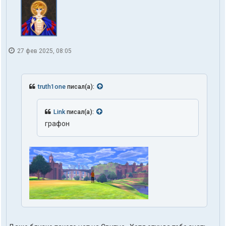
27 фев 2025, 08:05
truth1one
писал(а):
Link
писал(а):
графон