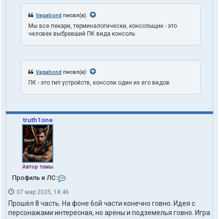
Vagabond
писал(а):
Мы все пекари, терминалогически, консольщик - это
человек выбравший ПК вида консоль
Vagabond
писал(а):
ПК - это тип устройств, консоли один из его видов
truth1one
Автор темы
К
Профиль и ЛС:
о
07 мар 2025, 18:46
н
т
Прошёл 8 часть. На фоне 6ой части конечно говно. Идея с
а
персонажами интересная, но арены и подземелья говно. Игра
к