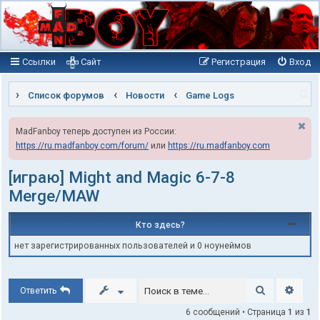
Ссылки
Сайт
Регистрация
Вход
П
Список форумов
Новости
Game Logs
о
MadFanboy теперь доступен из России:
и
https://ru.madfanboy.com/forum/
или
https://ru.madfanboy.com
с
к
[играю] Might and Magic 6-7-8
Merge/MAW
Кто здесь?
нет зарегистрированных пользователей и 0 ноунеймов
Поиск
Расши
Ответить
6 сообщений • Страница
1
из
1