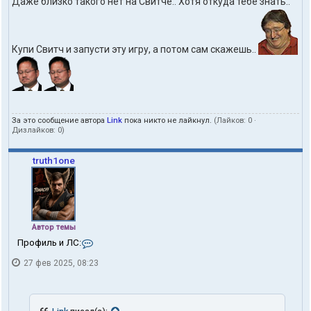
Даже близко такого нет на Свитче.. Хотя откуда тебе знать..
Купи Свитч и запусти эту игру, а потом сам скажешь..
За это сообщение автора
Link
пока никто не лайкнул.
(Лайков:
0
·
Дизлайков:
0
)
truth1one
Автор темы
К
Профиль и ЛС:
о
27 фев 2025, 08:23
н
т
а
к
т