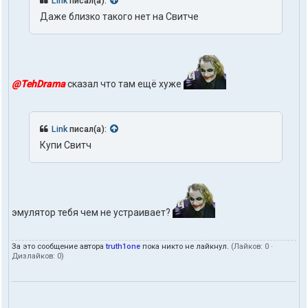
Link
писал(а):
ы
Даже близко такого нет на Свитче
п
о
л
ь
з
о
@TehDrama
сказал что там ещё хуже
в
а
т
е
Link
писал(а):
л
я
Купи Свитч
t
r
u
t
h
1
эмулятор тебя чем не устраивает?
o
n
e
За это сообщение автора
truth1one
пока никто не лайкнул.
(Лайков:
0
·
Дизлайков:
0
)