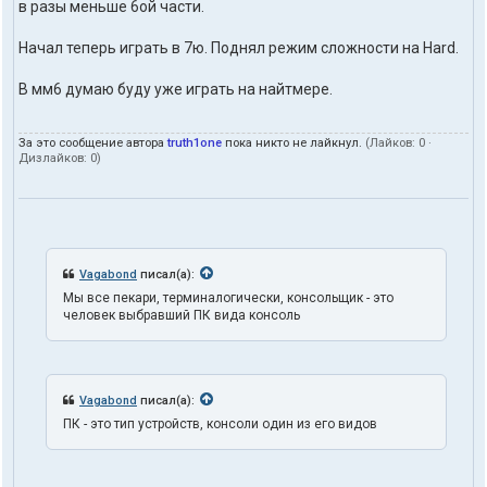
в разы меньше 6ой части.
т
ы
п
Начал теперь играть в 7ю. Поднял режим сложности на Hard.
о
л
В мм6 думаю буду уже играть на найтмере.
ь
з
о
За это сообщение автора
truth1one
пока никто не лайкнул.
(Лайков:
0
·
в
Дизлайков:
0
)
а
т
е
л
я
t
r
Vagabond
писал(а):
u
Мы все пекари, терминалогически, консольщик - это
t
человек выбравший ПК вида консоль
h
1
o
n
e
Vagabond
писал(а):
ПК - это тип устройств, консоли один из его видов