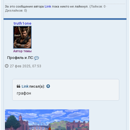
За это сообщение автора
Link
пока никто не лайкнул.
(Лайков:
0
·
Дизлайков:
0
)
truth1one
Автор темы
К
Профиль и ЛС:
о
27 фев 2025, 07:53
н
т
а
к
т
Link
писал(а):
ы
графон
п
о
л
ь
з
о
в
а