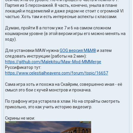
л
Партия из 5 персонажей. 8 часть, конечно, уныла в плане
я
локаций и подземелий и даже рядом не стоит с огромной VI
t
r
частью. Хоть там и есть интересные аспекты с классами.
u
t
Думаю, пройти 8 а потом уже 7 и 6 на самом сложном
h
кошмарном уровне (в этой версии игры его можно менять на
1
ходу).
o
n
e
Для установки MAW нужна
GOG версия M&M8
и затем
следовать инструкции (работы на 2 мин):
https://github.com/Malekitsu/Maw-Mod-MMMerge
Руссификатор тут:
https://www.celestialheavens.com/forum/topic/16657
Сама игра хоть и похожа на Скайрим, совершенно иная - её
смысл это бои с кучей монстров и прокачка.
По графону игра устарела в хлам. Но на спрайты смотреть
прикольно, это как учить историю видеоигр.
Скрины не мои: