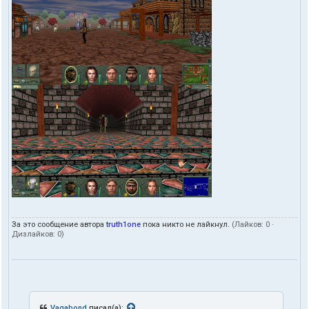
За это сообщение автора
truth1one
пока никто не лайкнул.
(Лайков:
0
·
Дизлайков:
0
)
Vagabond
писал(а):