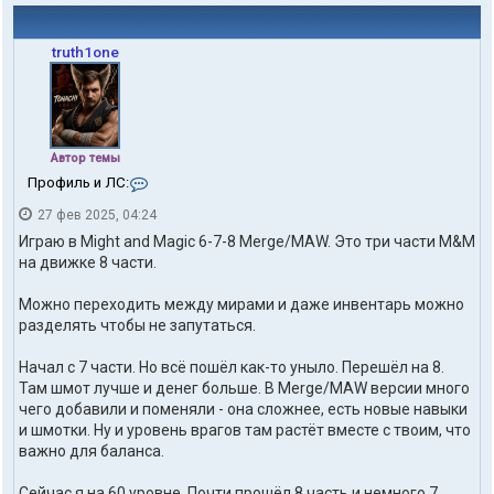
truth1one
Автор темы
К
Профиль и ЛС:
о
27 фев 2025, 04:24
н
т
Играю в Might and Magic 6-7-8 Merge/MAW. Это три части M&M
а
на движке 8 части.
к
т
Можно переходить между мирами и даже инвентарь можно
ы
п
разделять чтобы не запутаться.
о
л
Начал с 7 части. Но всё пошёл как-то уныло. Перешёл на 8.
ь
Там шмот лучше и денег больше. В Merge/MAW версии много
з
чего добавили и поменяли - она сложнее, есть новые навыки
о
в
и шмотки. Ну и уровень врагов там растёт вместе с твоим, что
а
важно для баланса.
т
е
Сейчас я на 60 уровне. Почти прошёл 8 часть и немного 7.