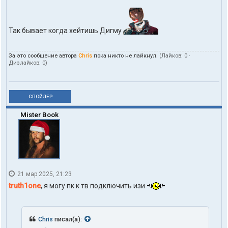
Так бывает когда хейтишь Дигму
За это сообщение автора
Chris
пока никто не лайкнул.
(Лайков:
0
·
Дизлайков:
0
)
СПОЙЛЕР
Mister Book
21 мар 2025, 21:23
truth1one
, я могу пк к тв подключить изи
Chris
писал(а):