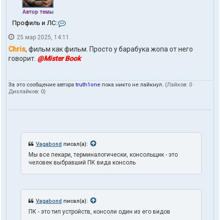
Автор темы
К
Профиль и ЛС:
о
25 мар 2025, 14:11
н
т
Chris
, фильм как фильм. Просто у барабука жопа от него
а
говорит.
@Mister Book
к
т
ы
За это сообщение автора
truth1one
пока никто не лайкнул.
(Лайков:
0
·
п
Дизлайков:
0
)
о
л
ь
з
о
в
а
Vagabond
писал(а):
т
Мы все пекари, терминалогически, консольщик - это
е
человек выбравший ПК вида консоль
л
я
t
r
u
Vagabond
писал(а):
t
h
ПК - это тип устройств, консоли один из его видов
1