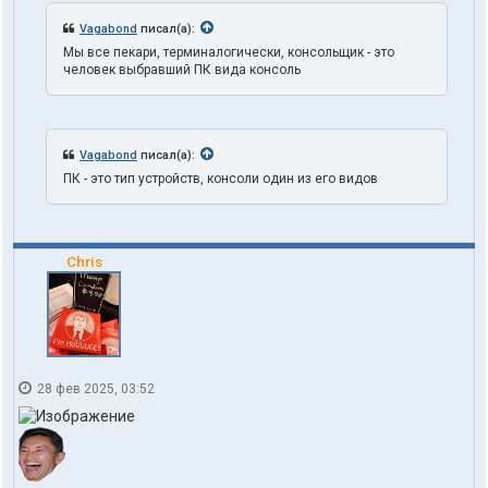
1
Vagabond
писал(а):
o
n
Мы все пекари, терминалогически, консольщик - это
e
человек выбравший ПК вида консоль
Vagabond
писал(а):
ПК - это тип устройств, консоли один из его видов
Chris
28 фев 2025, 03:52