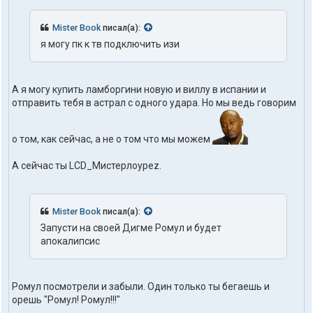
а
к
т
Mister Book
писал(а):
ы
я могу пк к тв подключить изи
п
о
л
ь
А я могу купить ламборгини новую и виллу в испании и
з
отправить тебя в астрал с одного удара. Но мы ведь говорим
о
в
а
т
о том, как сейчас, а не о том что мы можем
е
л
А сейчас ты LCD_Мистерлоуреz.
я
t
r
u
Mister Book
писал(а):
t
h
Запусти на своей Дигме Ромул и будет
1
апокалипсис
o
n
e
Ромул посмотрели и забыли. Один только ты бегаешь и
орешь "Ромул! Ромул!!!"