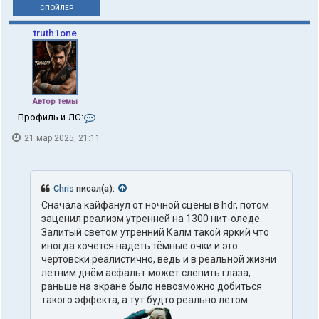
СПОЙЛЕР
truth1one
Автор темы
К
Профиль и ЛС:
о
21 мар 2025, 21:11
н
т
а
к
т
Chris
писал(а):
ы
Сначала кайфанул от ночной сцены в hdr, потом
п
заценил реализм утренней на 1300 нит-оледе.
о
л
Залитый светом утренний Калм такой яркий что
ь
иногда хочется надеть тёмные очки и это
з
чертовски реалистично, ведь и в реальной жизни
о
летним днём асфальт может слепить глаза,
в
раньше на экране было невозможно добиться
а
т
такого эффекта, а тут будто реально летом
е