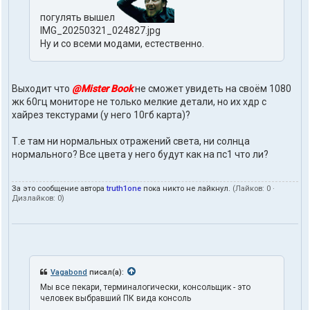
л
я
погулять вышел
t
IMG_20250321_024827.jpg
r
Ну и со всеми модами, естественно.
u
t
h
1
Выходит что
@Mister Book
не сможет увидеть на своём 1080
o
жк 60гц мониторе не только мелкие детали, но их хдр с
n
e
хайрез текстурами (у него 10гб карта)?
Т.е там ни нормальных отражений света, ни солнца
нормального? Все цвета у него будут как на пс1 что ли?
За это сообщение автора
truth1one
пока никто не лайкнул.
(Лайков:
0
·
Дизлайков:
0
)
Vagabond
писал(а):
Мы все пекари, терминалогически, консольщик - это
человек выбравший ПК вида консоль