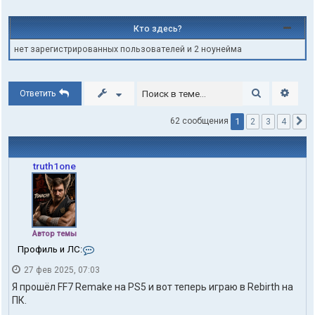
Кто здесь?
нет зарегистрированных пользователей и 2 ноунейма
Поиск
Расши
Ответить
1
62 сообщения
2
3
4
С
truth1one
Автор темы
К
Профиль и ЛС:
о
27 фев 2025, 07:03
н
т
Я прошёл FF7 Remake на PS5 и вот теперь играю в Rebirth на
а
ПК.
к