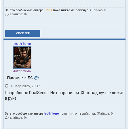
За это сообщение автора
Chris
пока никто не лайкнул.
(Лайков:
0
·
Дизлайков:
0
)
СПОЙЛЕР
truth1one
Автор темы
К
Профиль и ЛС:
о
01 мар 2025, 23:15
н
т
Попробовал DualSense. Не понравился. Xbox пад лучше лежит
а
в руке.
к
т
ы
За это сообщение автора
truth1one
пока никто не лайкнул.
(Лайков:
0
·
п
Дизлайков:
0
)
о
л
ь