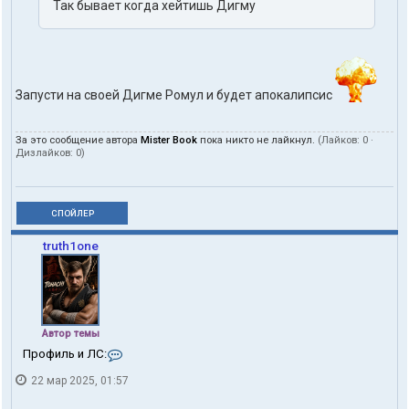
Так бывает когда хейтишь Дигму
Запусти на своей Дигме Ромул и будет апокалипсис
За это сообщение автора
Mister Book
пока никто не лайкнул.
(Лайков:
0
·
Дизлайков:
0
)
СПОЙЛЕР
truth1one
Автор темы
К
Профиль и ЛС:
о
22 мар 2025, 01:57
н
т