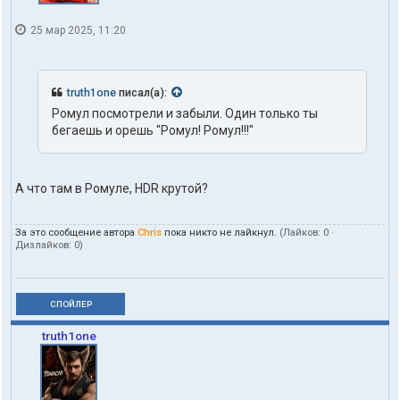
25 мар 2025, 11:20
truth1one
писал(а):
Ромул посмотрели и забыли. Один только ты
бегаешь и орешь "Ромул! Ромул!!!"
А что там в Ромуле, HDR крутой?
За это сообщение автора
Chris
пока никто не лайкнул.
(Лайков:
0
·
Дизлайков:
0
)
СПОЙЛЕР
truth1one