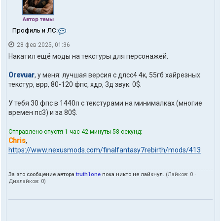
Автор темы
К
Профиль и ЛС:
о
28 фев 2025, 01:36
н
т
Накатил ещё моды на текстуры для персонажей.
а
к
Orevuar
, у меня: лучшая версия с длсс4 4к, 55гб хайрезных
т
текстур, врр, 80-120 фпс, хдр, 3д звук. 0$.
ы
п
о
У тебя 30 фпс в 1440п с текстурами на минималках (многие
л
времен пс3) и за 80$.
ь
з
Отправлено спустя 1 час 42 минуты 58 секунд:
о
в
Chris
,
а
https://www.nexusmods.com/finalfantasy7rebirth/mods/413
т
е
л
За это сообщение автора
truth1one
пока никто не лайкнул.
(Лайков:
0
·
я
Дизлайков:
0
)
t
r
u
t
h