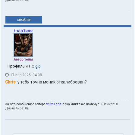
СПОЙЛЕР
truth1one
Автор темы
К
Профиль и ЛС:
о
17 апр 2025, 04:08
н
т
Chris
, у тебя точно моник откалиброван?
а
к
т
ы
За это сообщение автора
truth1one
пока никто не лайкнул.
(Лайков:
0
·
п
Дизлайков:
0
)
о
л
ь
з
о
в