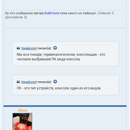
т
ы
За это сообщение автора
truth1one
пока никто не лайкнул.
(Лайков:
0
·
п
Дизлайков:
0
)
о
л
ь
з
о
в
а
Vagabond
писал(а):
т
Мы все пекари, терминалогически, консольщик - это
е
человек выбравший ПК вида консоль
л
я
t
r
u
Vagabond
писал(а):
t
h
ПК - это тип устройств, консоли один из его видов
1
o
n
e
Chris