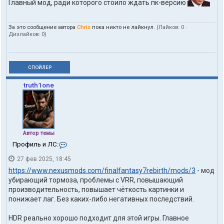
Главный мод, ради которого стоило ждать пк-версию
За это сообщение автора
Chris
пока никто не лайкнул.
(Лайков:
0
·
Дизлайков:
0
)
СПОЙЛЕР
truth1one
Автор темы
К
Профиль и ЛС:
о
27 фев 2025, 18:45
н
т
https://www.nexusmods.com/finalfantasy7rebirth/mods/3
- мод
а
убирающий тормоза, проблемы с VRR, повышающий
к
производительность, повышает чёткость картинки и
т
понижает лаг. Без каких-либо негативных последствий.
ы
п
о
HDR реально хорошо подходит для этой игры. Главное
л