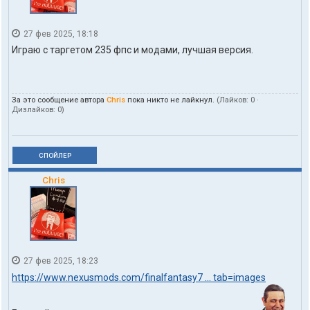
27 фев 2025, 18:18
Играю с таргетом 235 фпс и модами, лучшая версия.
За это сообщение автора
Chris
пока никто не лайкнул.
(Лайков:
0
·
Дизлайков:
0
)
СПОЙЛЕР
Chris
27 фев 2025, 18:23
https://www.nexusmods.com/finalfantasy7 ... tab=images