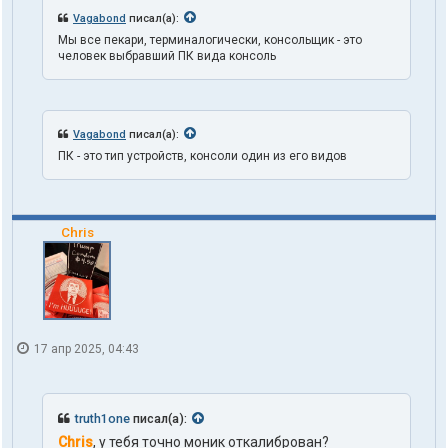
а
Vagabond
писал(а):
т
Мы все пекари, терминалогически, консольщик - это
е
человек выбравший ПК вида консоль
л
я
t
r
u
Vagabond
писал(а):
t
h
ПК - это тип устройств, консоли один из его видов
1
o
n
e
Chris
17 апр 2025, 04:43
truth1one
писал(а):
Chris
, у тебя точно моник откалиброван?