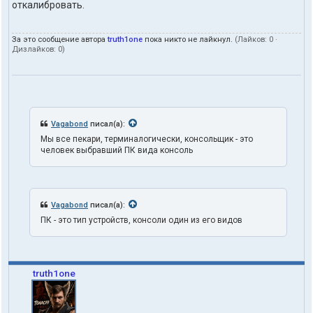
откалибровать.
ь
з
о
За это сообщение автора
truth1one
пока никто не лайкнул.
(Лайков:
0
·
в
Дизлайков:
0
)
а
т
е
л
я
t
r
Vagabond
писал(а):
u
Мы все пекари, терминалогически, консольщик - это
t
человек выбравший ПК вида консоль
h
1
o
n
e
Vagabond
писал(а):
ПК - это тип устройств, консоли один из его видов
truth1one