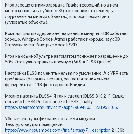
т
Игра хорошо оптимизирована. Графон хороший, но в нём
ы
п
много консольных убогостей (в основном это текстуры
о
лоурезные на многих объектах) и плохая геометрия
л
(угловатые объекты).
ь
з
Компиляция шейдеров заняла меньше минуты. HDR работает
о
в
хорошо. Windpws Sonic и Atmos работают хорошо, звук 3D.
а
Загрузки очень быстрые с pcie4 SSD.
т
е
Игра на обычной ультре автоматом понижает разрешение до
л
50%. Это нужно править вручную (66% = DLSS Quality).
я
t
r
Настройки DLSS поменять нельзя по умолчанию. А с VRR есть
u
проблемы (разрывы экрана), решается понижением
t
фремрейта до 118 фпс в дровах Нвидии.
h
1
Можно накатить DLSS4. Я так и сделал (DLSS 310.2.1). Смысл
o
n
есть ибо DLSS4 Performance = DLSS3 Quality.
e
https://steamcommunity.com/app/2909400/ ... 221952165/
Убогие текстуры фиксятся вот этими модами:
Текстуры внутри помещений:
https://www.nexusmods.com/finalfantasy7 ... escription
21.5Gb.