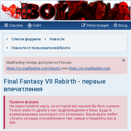
Ссылки
Сайт
Регистрация
Вход
П
Список форумов
Новости
о
Новости от пользователей/Блоги
и
MadFanboy теперь доступен из России:
с
https://ru.madfanboy.com/forum/
или
https://ru.madfanboy.com
к
Final Fantasy VII Rebirth - первые
впечатления
Правила форума
Не переступайте черту, за которой вас начали бы бить в реале.
Только вместо драки у нас прдупреждения и баны. Будьте
взаимовежливы насколько это возможно. Ваши враги любят
стучать на ваши оскорбления и тем самым отправлять вас в
бан.