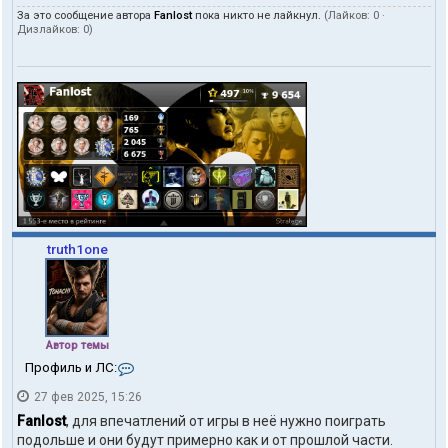
За это сообщение автора
Fanlost
пока никто не лайкнул.
(Лайков:
0
·
Дизлайков:
0
)
truth1one
Автор темы
К
Профиль и ЛС:
о
27 фев 2025, 15:26
н
т
Fanlost
, для впечатлений от игры в неё нужно поиграть
а
подольше и они будут примерно как и от прошлой части.
к