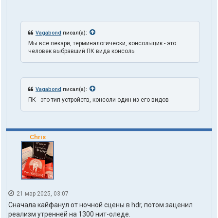
з
о
в
а
Vagabond
писал(а):
т
Мы все пекари, терминалогически, консольщик - это
е
человек выбравший ПК вида консоль
л
я
t
r
u
Vagabond
писал(а):
t
h
ПК - это тип устройств, консоли один из его видов
1
o
n
e
Chris
21 мар 2025, 03:07
Сначала кайфанул от ночной сцены в hdr, потом заценил
реализм утренней на 1300 нит-оледе.