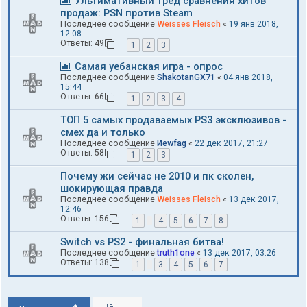
Ультимативный тред сравнения хитов
продаж: PSN против Steam
Последнее сообщение
Weisses Fleisch
«
19 янв 2018,
12:08
Ответы:
49
1
2
3
Самая уебанская игра - опрос
Последнее сообщение
ShakotanGX71
«
04 янв 2018,
15:44
Ответы:
66
1
2
3
4
ТОП 5 самых продаваемых PS3 эксклюзивов -
смех да и только
Последнее сообщение
Иewfag
«
22 дек 2017, 21:27
Ответы:
58
1
2
3
Почему жи сейчас не 2010 и пк сколен,
шокирующая правда
Последнее сообщение
Weisses Fleisch
«
13 дек 2017,
12:46
Ответы:
156
1
…
4
5
6
7
8
Switch vs PS2 - финальная битва!
Последнее сообщение
truth1one
«
13 дек 2017, 03:26
Ответы:
138
1
…
3
4
5
6
7