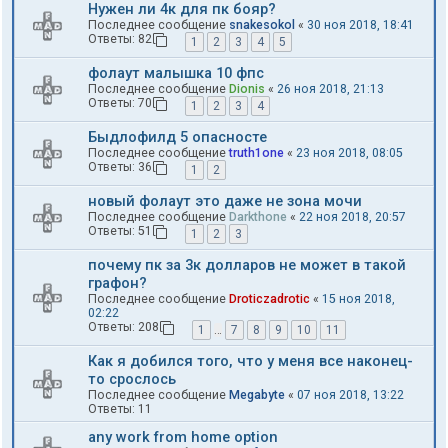
Нужен ли 4к для пк бояр?
Последнее сообщение
snakesokol
«
30 ноя 2018, 18:41
Ответы:
82
1
2
3
4
5
фолаут малышка 10 фпс
Последнее сообщение
Dionis
«
26 ноя 2018, 21:13
Ответы:
70
1
2
3
4
Быдлофилд 5 опасносте
Последнее сообщение
truth1one
«
23 ноя 2018, 08:05
Ответы:
36
1
2
новый фолаут это даже не зона мочи
Последнее сообщение
Darkthone
«
22 ноя 2018, 20:57
Ответы:
51
1
2
3
почему пк за 3к долларов не может в такой
графон?
Последнее сообщение
Droticzadrotic
«
15 ноя 2018,
02:22
Ответы:
208
1
…
7
8
9
10
11
Как я добился того, что у меня все наконец-
то срослось
Последнее сообщение
Megabyte
«
07 ноя 2018, 13:22
Ответы:
11
any work from home option