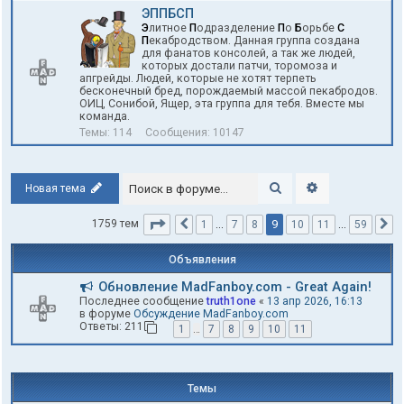
ЭППБСП
Э
литное
П
одразделение
П
о
Б
орьбе
С
П
екабродством. Данная группа создана
для фанатов консолей, а так же людей,
которых достали патчи, торомоза и
апгрейды. Людей, которые не хотят терпеть
бесконечный бред, порождаемый массой пекабродов.
ОИЦ, Сонибой, Ящер, эта группа для тебя. Вместе мы
команда.
Темы:
114
Сообщения:
10147
Поиск
Расширенный п
Новая тема
Страница
9
из
59
9
1759 тем
1
…
7
8
10
11
…
59
Пред.
С
Объявления
Обновление MadFanboy.com - Great Again!
Последнее сообщение
truth1one
«
13 апр 2026, 16:13
в форуме
Обсуждение MadFanboy.com
Ответы:
211
1
…
7
8
9
10
11
Темы