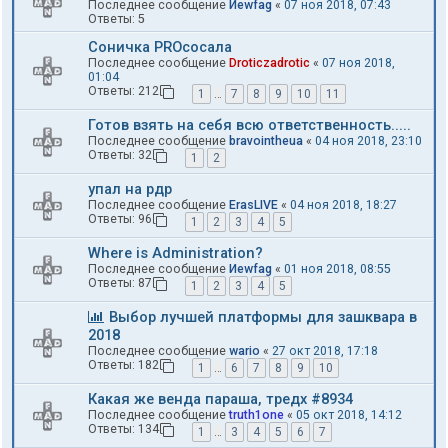
Последнее сообщение
Иewfag
«
07 ноя 2018, 07:43
Ответы:
5
Соничка PROсосала
Последнее сообщение
Droticzadrotic
«
07 ноя 2018,
01:04
Ответы:
212
1
…
7
8
9
10
11
Готов взять на себя всю ответственность.....
Последнее сообщение
bravointheua
«
04 ноя 2018, 23:10
Ответы:
32
1
2
упал на рдр
Последнее сообщение
ErasLIVE
«
04 ноя 2018, 18:27
Ответы:
96
1
2
3
4
5
Where is Administration?
Последнее сообщение
Иewfag
«
01 ноя 2018, 08:55
Ответы:
87
1
2
3
4
5
Выбор лучшей платформы для зашквара в
2018
Последнее сообщение
wario
«
27 окт 2018, 17:18
Ответы:
182
1
…
6
7
8
9
10
Какая же венда параша, тредх #8934
Последнее сообщение
truth1one
«
05 окт 2018, 14:12
Ответы:
134
1
…
3
4
5
6
7