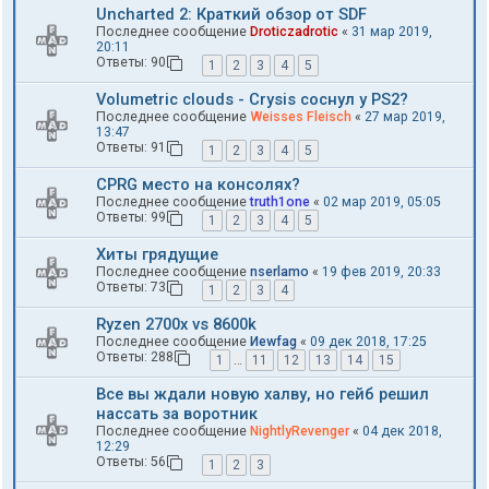
Uncharted 2: Краткий обзор от SDF
Последнее сообщение
Droticzadrotic
«
31 мар 2019,
20:11
Ответы:
90
1
2
3
4
5
Volumetric clouds - Crysis соснул у PS2?
Последнее сообщение
Weisses Fleisch
«
27 мар 2019,
13:47
Ответы:
91
1
2
3
4
5
CPRG место на консолях?
Последнее сообщение
truth1one
«
02 мар 2019, 05:05
Ответы:
99
1
2
3
4
5
Хиты грядущие
Последнее сообщение
nserlamo
«
19 фев 2019, 20:33
Ответы:
73
1
2
3
4
Ryzen 2700х vs 8600k
Последнее сообщение
Иewfag
«
09 дек 2018, 17:25
Ответы:
288
1
…
11
12
13
14
15
Все вы ждали новую халву, но гейб решил
нассать за воротник
Последнее сообщение
NightlyRevenger
«
04 дек 2018,
12:29
Ответы:
56
1
2
3