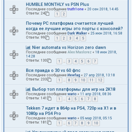
HUMBLE MONTHLY vs PSN Plus
Последнее сообщение
truth1one
«
20 сен 2018, 14:45
Ответы:
24
1
2
Почему PC платформа считается лучшей
когда ее лучшие игры это порты с консолей?
Последнее сообщение
Dark Walker
«
25 июн 2018, 16:58
Ответы:
99
1
2
3
4
5
Nier automata vs Horizon zero dawn
Последнее сообщение
Alex Maslorez
«
18 июн 2018,
14:28
Ответы:
130
1
…
3
4
5
6
7
Вся правда о 30 vs 60 фпс
Последнее сообщение
Иewfag
«
27 апр 2018, 13:18
Ответы:
233
1
…
8
9
10
11
12
Выбор топ платформы для игр на 2К18
Последнее сообщение
wario
«
11 апр 2018, 08:36
Ответы:
141
1
…
4
5
6
7
8
Tekken 7 идет в 864р на PS4, 720p на Х1 и в
1080p на PS4 Pro
Последнее сообщение
wario
«
05 мар 2018, 05:15
Ответы:
181
1
…
6
7
8
9
10