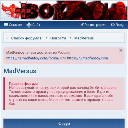
Ссылки
Сайт
Регистрация
Вход
П
Список форумов
Новости
MadVersus
о
MadFanboy теперь доступен из России:
и
https://ru.madfanboy.com/forum/
или
https://ru.madfanboy.com
с
к
MadVersus
Правила форума
Не переступайте черту, за которой вас начали бы бить в реале.
Только вместо драки у нас прдупреждения и баны. Будьте
взаимовежливы насколько это возможно. Ваши враги любят
стучать на ваши оскорбления и тем самым отправлять вас в
бан.
Форум