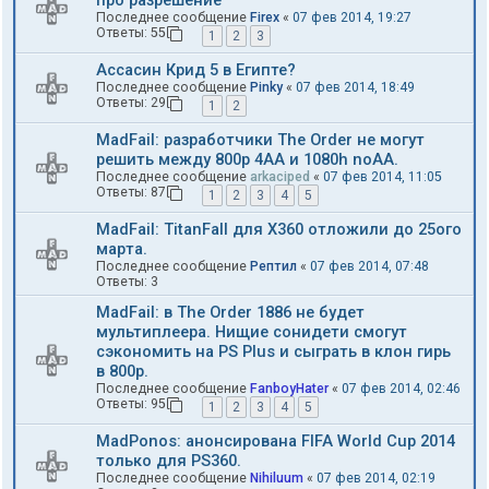
про разрешение
Последнее сообщение
Firex
«
07 фев 2014, 19:27
Ответы:
55
1
2
3
Ассасин Крид 5 в Египте?
Последнее сообщение
Pinky
«
07 фев 2014, 18:49
Ответы:
29
1
2
MadFail: разработчики The Order не могут
решить между 800p 4AA и 1080h noAA.
Последнее сообщение
arkaciped
«
07 фев 2014, 11:05
Ответы:
87
1
2
3
4
5
MadFail: TitanFall для X360 отложили до 25ого
марта.
Последнее сообщение
Рептил
«
07 фев 2014, 07:48
Ответы:
3
MadFail: в The Order 1886 не будет
мультиплеера. Нищие сонидети смогут
сэкономить на PS Plus и сыграть в клон гирь
в 800р.
Последнее сообщение
FanboyHater
«
07 фев 2014, 02:46
Ответы:
95
1
2
3
4
5
MadPonos: анонсирована FIFA World Cup 2014
только для PS360.
Последнее сообщение
Nihiluum
«
07 фев 2014, 02:19