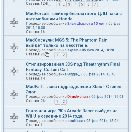
Ответы:
124
1
…
3
4
5
6
7
MadForza5: трейлер бесплатного ДЛЦ пака с
автомобилями Honda.
Последнее сообщение
Злая Школота 10 лет
«
05 фев
2014, 18:38
Ответы:
16
MadCоснули: MGS 5: The Phantom Pain
выйдет только на некстгене.
Последнее сообщение
expain
«
05 фев 2014, 18:28
Ответы:
26
1
2
Стилизированная 3DS под Theatrhythm Final
Fantasy: Curtain Call
Последнее сообщение
Biggie_
«
05 фев 2014, 16:40
Ответы:
14
MadFail : глава подразделения Xbox - Стивен
Элоп
Последнее сообщение
Dimok-chan
«
05 фев 2014, 16:01
Ответы:
26
1
2
Гоночная игра '90s Arcade Racer выйдет на
Wii U в середине 2014 года.
Последнее сообщение
coolface
«
05 фев 2014, 15:04
Ответы:
1