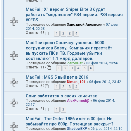
Ответы:
3
MadFail: X1 версия Sniper Elite 3 будет
работать "медленнее" PS4 версии. PS4 версия
60FPS
Последнее сообщение
Заводной Апельсин
«
07 фев
2014, 00:53
Ответы:
68
1
2
3
4
MadПрикроютСонечку: уволены 5000
сотрудников Sosny. Компания перестаёт
выпускать ПК и ТВ. Годовые убытки
составляют 1.1 млрд долларов.
Последнее сообщение
ZerooBat
«
06 фев 2014, 23:56
Ответы:
117
1
2
3
4
5
6
MadFail: MGS 5 выйдет в 2016
Последнее сообщение
Diman_101
«
06 фев 2014, 23:42
Ответы:
62
1
2
3
4
Сони заботится о своих клиентах
Последнее сообщение
AlexFormul@
«
06 фев 2014,
22:17
Ответы:
21
1
2
MadFail: The Order 1886 идёт в 30 фпс. Не
забывайте про 800р. Потенциал раскрыт?
Последнее сообщение
ShadowEXP
«
06 фев 2014, 22:10