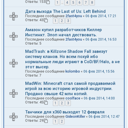
Ответы:
153
1
…
4
5
6
7
8
Дата выхода The Last of Us: Left Behind
Последнее сообщение
2fast4you
«
06 фев 2014, 17:21
Ответы:
43
1
2
3
Амазон купил разработчиков Киллер
Инстинкт. Элоп начал дествовать.
Последнее сообщение
2fast4you
«
06 фев 2014, 16:53
Ответы:
5
MadTrash: в Killzone Shadow Fall завезут
систему кланов. Но всем похуй ибо
нормальные люди играют в CoD/BF/Halo, а не
этот высер.
Последнее сообщение
kolombo
«
06 фев 2014, 15:56
Ответы:
7
MadWin: Minecraft стал самой продаваемой
игрой за всю историю игровой индустрии.
Продано свыше 42 млн копий.
Последнее сообщение
coolface
«
06 фев 2014, 14:00
Ответы:
45
1
2
3
Танчики для х360 выходят 12 февраля
Последнее сообщение
GideonKiller
«
06 фев 2014, 12:47
Ответы:
29
1
2