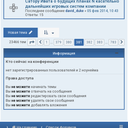
Cатору Ивата о будущих планах N касательно
дальнейших игровых систем компании
Последнее сообщение
david_duke
«
05 фев 2014, 10:43
Ответы:
15
Новая тема
Страница
381
из
783
381
23466 тем
1
…
379
380
382
383
…
783
Пред.
С
Информация
Кто сейчас на конференции
нет зарегистрированных пользователей и 2 ноунейма
Права доступа
Вы
не можете
начинать темы
Вы
не можете
отвечать на сообщения
Вы
не можете
редактировать свои сообщения
Вы
не можете
удалять свои сообщения
Вы
не можете
добавлять вложения
На главную
Список форумов