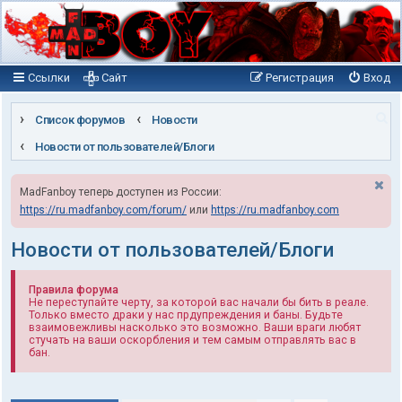
Ссылки
Сайт
Регистрация
Вход
П
Список форумов
Новости
о
Новости от пользователей/Блоги
и
MadFanboy теперь доступен из России:
с
https://ru.madfanboy.com/forum/
или
https://ru.madfanboy.com
к
Новости от пользователей/Блоги
Правила форума
Не переступайте черту, за которой вас начали бы бить в реале.
Только вместо драки у нас прдупреждения и баны. Будьте
взаимовежливы насколько это возможно. Ваши враги любят
стучать на ваши оскорбления и тем самым отправлять вас в
бан.