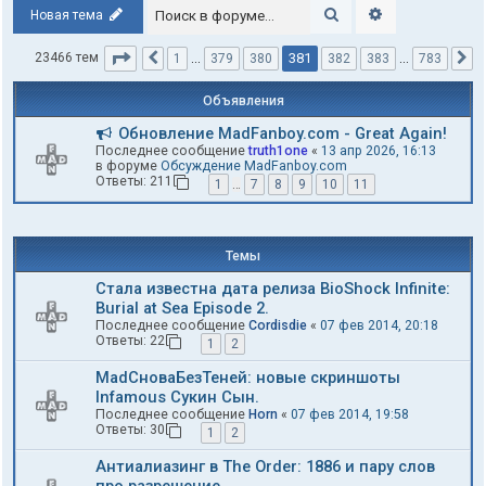
Поиск
Расширенный п
Новая тема
Страница
381
из
783
381
23466 тем
1
…
379
380
382
383
…
783
Пред.
С
Объявления
Обновление MadFanboy.com - Great Again!
Последнее сообщение
truth1one
«
13 апр 2026, 16:13
в форуме
Обсуждение MadFanboy.com
Ответы:
211
1
…
7
8
9
10
11
Темы
Стала известна дата релиза BioShock Infinite:
Burial at Sea Episode 2.
Последнее сообщение
Cordisdie
«
07 фев 2014, 20:18
Ответы:
22
1
2
MadСноваБезТеней: новые скриншоты
Infamous Сукин Сын.
Последнее сообщение
Horn
«
07 фев 2014, 19:58
Ответы:
30
1
2
Антиалиазинг в The Order: 1886 и пару слов