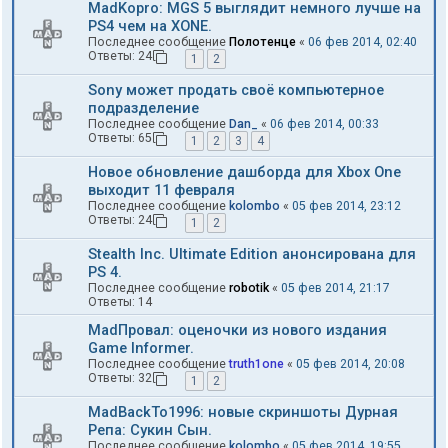
MadKopro: MGS 5 выглядит немного лучше на
PS4 чем на XONE.
Последнее сообщение
Полотенце
«
06 фев 2014, 02:40
Ответы:
24
1
2
Sony может продать своё компьютерное
подразделение
Последнее сообщение
Dan_
«
06 фев 2014, 00:33
Ответы:
65
1
2
3
4
Новое обновление дашборда для Xbox One
выходит 11 февраля
Последнее сообщение
kolombo
«
05 фев 2014, 23:12
Ответы:
24
1
2
Stealth Inc. Ultimate Edition анонсирована для
PS 4.
Последнее сообщение
robotik
«
05 фев 2014, 21:17
Ответы:
14
MadПровал: оценочки из нового издания
Game Informer.
Последнее сообщение
truth1one
«
05 фев 2014, 20:08
Ответы:
32
1
2
MadBackTo1996: новые скриншоты Дурная
Репа: Сукин Сын.
Последнее сообщение
kolombo
«
05 фев 2014, 19:55