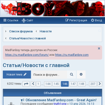
Ссылки
Сайт
Регистрация
Вход
П
Список форумов
Новости
о
Статьи/Новости с главной
и
MadFanboy теперь доступен из России:
с
https://ru.madfanboy.com/forum/
или
https://ru.madfanboy.com
к
Статьи/Новости с главной
Поиск
Расширенный п
Новая тема
Страница
146
из
207
146
6202 темы
1
…
144
145
147
148
…
207
Пред.
С
Объявления
Обновление MadFanboy.com - Great Again!
Последнее сообщение
truth1one
«
13 апр 2026, 16:13