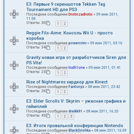
E3: Первые 9 скриншотов Tekken Tag
Tournament HD для PS3
Последнее сообщение
Droticzadrotic
«
09 июн 2011,
11:06
Ответы:
30
1
2
Reggie Fils-Aime: Консоль Wii U - просто
коробка
Последнее сообщение
powercrim
«
09 июн 2011, 03:16
Ответы:
34
1
2
Gravity новая игра от разработчиков Siren для
PS Vita!
Последнее сообщение
truth1one
«
09 июн 2011, 01:41
Ответы:
23
1
2
Rise of Nightmares хардкор для Kinect
Последнее сообщение
Fantonys
«
08 июн 2011, 23:42
Ответы:
26
1
2
E3: Elder Scrolls V: Skyrim – ужасная графика и
геймплей
Последнее сообщение
dreikk91
«
08 июн 2011, 16:20
Ответы:
43
1
2
3
E3: Итоги провальной конференции Nintendo
Последнее сообщение
BlackGrishka
«
08 июн 2011, 16:09