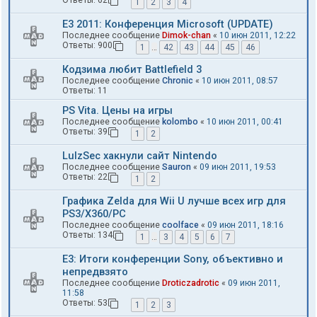
Ответы:
62
1
2
3
4
E3 2011: Конференция Microsoft (UPDATE)
Последнее сообщение
Dimok-chan
«
10 июн 2011, 12:22
Ответы:
900
1
…
42
43
44
45
46
Кодзима любит Battlefield 3
Последнее сообщение
Chronic
«
10 июн 2011, 08:57
Ответы:
11
PS Vita. Цены на игры
Последнее сообщение
kolombo
«
10 июн 2011, 00:41
Ответы:
39
1
2
LulzSec хакнули сайт Nintendo
Последнее сообщение
Sauron
«
09 июн 2011, 19:53
Ответы:
22
1
2
Графика Zelda для Wii U лучше всех игр для
PS3/X360/PC
Последнее сообщение
coolface
«
09 июн 2011, 18:16
Ответы:
134
1
…
3
4
5
6
7
E3: Итоги конференции Sony, объективно и
непредвзято
Последнее сообщение
Droticzadrotic
«
09 июн 2011,
11:58
Ответы:
53
1
2
3