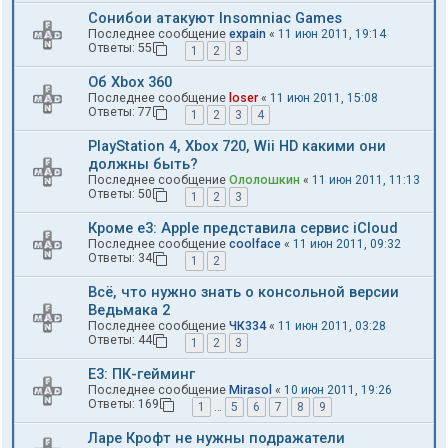
Сонибои атакуют Insomniac Games
Последнее сообщение
expain
«
11 июн 2011, 19:14
Ответы:
55
1
2
3
Об Xbox 360
Последнее сообщение
loser
«
11 июн 2011, 15:08
Ответы:
77
1
2
3
4
PlayStation 4, Xbox 720, Wii HD какими они
должны быть?
Последнее сообщение
Ололошкин
«
11 июн 2011, 11:13
Ответы:
50
1
2
3
Кроме e3: Apple представила сервис iCloud
Последнее сообщение
coolface
«
11 июн 2011, 09:32
Ответы:
34
1
2
Всё, что нужно знать о консольной версии
Ведьмака 2
Последнее сообщение
ЧК334
«
11 июн 2011, 03:28
Ответы:
44
1
2
3
E3: ПК-гейминг
Последнее сообщение
Mirasol
«
10 июн 2011, 19:26
Ответы:
169
1
…
5
6
7
8
9
Ларе Крофт не нужны подражатели