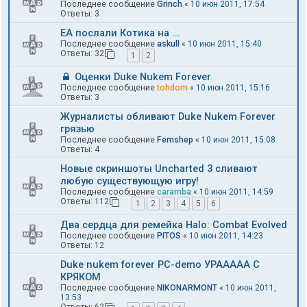
Последнее сообщение
Grinch
«
10 июн 2011, 17:54
Ответы:
3
EA послали Котика на ...
Последнее сообщение
askull
«
10 июн 2011, 15:40
Ответы:
32
1
2
Оценки Duke Nukem Forever
Последнее сообщение
tohdom
«
10 июн 2011, 15:16
Ответы:
3
Журналисты обливают Duke Nukem Forever
грязью
Последнее сообщение
Femshep
«
10 июн 2011, 15:08
Ответы:
4
Новые скриншоты Uncharted 3 сливают
любую существующую игру!
Последнее сообщение
caramba
«
10 июн 2011, 14:59
Ответы:
112
1
2
3
4
5
6
Два сердца для ремейка Halo: Combat Evolved
Последнее сообщение
PITOS
«
10 июн 2011, 14:23
Ответы:
12
Duke nukem forever PC-demo УРААААА С
КРЯКОМ
Последнее сообщение
NIKONARMONT
«
10 июн 2011,
13:53