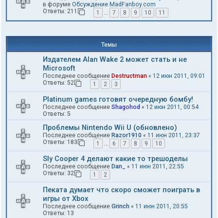
в форуме
Обсуждение MadFanboy.com
Ответы:
211
1
…
7
8
9
10
11
Темы
Издателем Alan Wake 2 может стать и не
Microsoft
Последнее сообщение
Destructman
«
12 июн 2011, 09:01
Ответы:
52
1
2
3
Platinum games готовят очередную бомбу!
Последнее сообщение
Shagohod
«
12 июн 2011, 00:54
Ответы:
5
Проблемы Nintendo Wii U (обновлено)
Последнее сообщение
Razor1910
«
11 июн 2011, 23:37
Ответы:
183
1
…
6
7
8
9
10
Sly Cooper 4 делают какие то трешоделы
Последнее сообщение
Dan_
«
11 июн 2011, 22:55
Ответы:
32
1
2
Пеката думает что скоро сможет поиграть в
игры от Xbox
Последнее сообщение
Grinch
«
11 июн 2011, 20:55
Ответы:
13