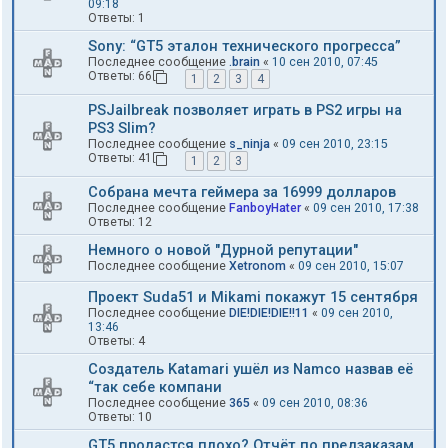
09:18
Ответы:
1
Sony: “GT5 эталон технического прогресса”
Последнее сообщение
.brain
«
10 сен 2010, 07:45
Ответы:
66
1
2
3
4
PSJailbreak позволяет играть в PS2 игры на
PS3 Slim?
Последнее сообщение
s_ninja
«
09 сен 2010, 23:15
Ответы:
41
1
2
3
Собрана мечта геймера за 16999 долларов
Последнее сообщение
FanboyHater
«
09 сен 2010, 17:38
Ответы:
12
Немного о новой "Дурной репутации"
Последнее сообщение
Xetronom
«
09 сен 2010, 15:07
Проект Suda51 и Mikami покажут 15 сентября
Последнее сообщение
DIE!DIE!DIE!!11
«
09 сен 2010,
13:46
Ответы:
4
Создатель Katamari ушёл из Namco назвав её
“так себе компани
Последнее сообщение
365
«
09 сен 2010, 08:36
Ответы:
10
GT5 продастся плохо? Отчёт по предзаказам