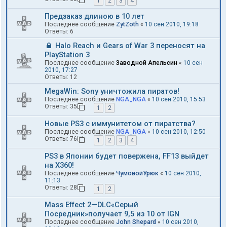
1
2
3
4
Предзаказ длиною в 10 лет
Последнее сообщение
ZytZoth
«
10 сен 2010, 19:18
Ответы:
6
Halo Reach и Gears of War 3 переносят на
PlayStation 3
Последнее сообщение
Заводной Апельсин
«
10 сен
2010, 17:27
Ответы:
12
MegaWin: Sony уничтожила пиратов!
Последнее сообщение
NGA_NGA
«
10 сен 2010, 15:53
Ответы:
35
1
2
Новые PS3 с иммунитетом от пиратства?
Последнее сообщение
NGA_NGA
«
10 сен 2010, 12:50
Ответы:
76
1
2
3
4
PS3 в Японии будет повержена, FF13 выйдет
на X360!
Последнее сообщение
ЧумовойУрюк
«
10 сен 2010,
11:13
Ответы:
28
1
2
Mass Effect 2—DLC«Серый
Посредник»получает 9,5 из 10 от IGN
Последнее сообщение
John Shepard
«
10 сен 2010,