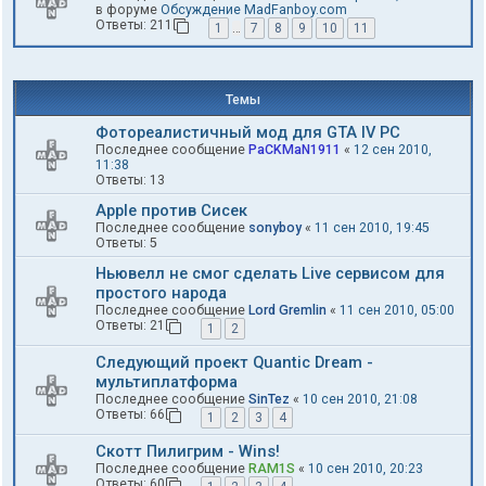
в форуме
Обсуждение MadFanboy.com
Ответы:
211
1
…
7
8
9
10
11
Темы
Фотореалистичный мод для GTA IV PC
Последнее сообщение
PaCKMaN1911
«
12 сен 2010,
11:38
Ответы:
13
Apple против Сисек
Последнее сообщение
sonyboy
«
11 сен 2010, 19:45
Ответы:
5
Ньювелл не смог сделать Live сервисом для
простого народа
Последнее сообщение
Lord Gremlin
«
11 сен 2010, 05:00
Ответы:
21
1
2
Следующий проект Quantic Dream -
мультиплатформа
Последнее сообщение
SinTez
«
10 сен 2010, 21:08
Ответы:
66
1
2
3
4
Скотт Пилигрим - Wins!
Последнее сообщение
RAM1S
«
10 сен 2010, 20:23
Ответы:
60