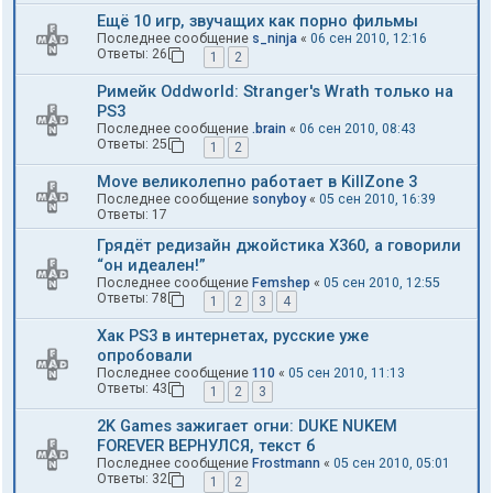
Ещё 10 игр, звучащих как порно фильмы
Последнее сообщение
s_ninja
«
06 сен 2010, 12:16
Ответы:
26
1
2
Римейк Oddworld: Stranger's Wrath только на
PS3
Последнее сообщение
.brain
«
06 сен 2010, 08:43
Ответы:
25
1
2
Move великолепно работает в KillZone 3
Последнее сообщение
sonyboy
«
05 сен 2010, 16:39
Ответы:
17
Грядёт редизайн джойстика X360, а говорили
“он идеален!”
Последнее сообщение
Femshep
«
05 сен 2010, 12:55
Ответы:
78
1
2
3
4
Хак PS3 в интернетах, русские уже
опробовали
Последнее сообщение
110
«
05 сен 2010, 11:13
Ответы:
43
1
2
3
2K Games зажигает огни: DUKE NUKEM
FOREVER ВЕРНУЛСЯ, текст б
Последнее сообщение
Frostmann
«
05 сен 2010, 05:01
Ответы:
32
1
2