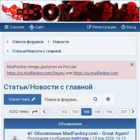
Ссылки
Сайт
Регистрация
Вход
П
Список форумов
Новости
о
Статьи/Новости с главной
и
MadFanboy теперь доступен из России:
с
https://ru.madfanboy.com/forum/
или
https://ru.madfanboy.com
к
Статьи/Новости с главной
Поиск
Расширенный п
Новая тема
Страница
184
из
207
184
6202 темы
1
…
182
183
185
186
…
207
Пред.
С
Объявления
Обновление MadFanboy.com - Great Again!
Последнее сообщение
truth1one
«
13 апр 2026, 16:13