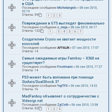
в США
Последнее сообщение
Michelangelo
«
08 сен 2010,
02:19
Ответы:
59
1
2
3
Повреждения в GT5 выглядят феноменально
Последнее сообщение
s_ninja
«
08 сен 2010, 00:17
Ответы:
132
1
…
3
4
5
6
7
Создателям Crysis не хватает мощности
консолей
Последнее сообщение
AFFALIN
«
07 сен 2010, 17:07
Ответы:
14
Самые ожидаемые игры Famitsu – X360 не
существует?
Последнее сообщение
Frostmann
«
06 сен 2010, 17:27
Ответы:
14
PS3 может быть взломана при помощи
SixAxis/DualShock 3?
Последнее сообщение
YujiTFD
«
06 сен 2010, 14:32
Ответы:
16
MadFanboy объявляет о сотрудничестве с
Videoigr.net
Последнее сообщение
ZytZoth
«
06 сен 2010, 13:58
Ответы:
52
1
2
3