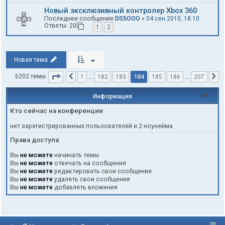
Новый эксклюзивный контролер Xbox 360
Последнее сообщение
DS5OOO
«
04 сен 2010, 18:10
Ответы:
20
1
2
Новая тема
Страница
184
из
207
184
6202 темы
1
…
182
183
185
186
…
207
Пред.
С
Информация
Кто сейчас на конференции
нет зарегистрированных пользователей и 2 ноунейма
Права доступа
Вы
не можете
начинать темы
Вы
не можете
отвечать на сообщения
Вы
не можете
редактировать свои сообщения
Вы
не можете
удалять свои сообщения
Вы
не можете
добавлять вложения