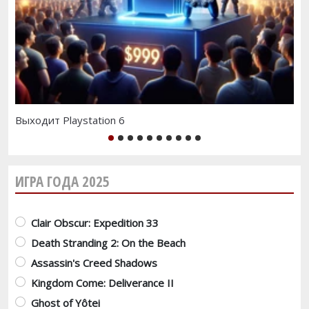
Выходит Playstation 6
Зе
1
2
3
4
5
6
7
8
9
10
ИГРА ГОДА 2025
Варианты
Clair Obscur: Expedition 33
Death Stranding 2: On the Beach
Assassin's Creed Shadows
Kingdom Come: Deliverance II
Ghost of Yôtei