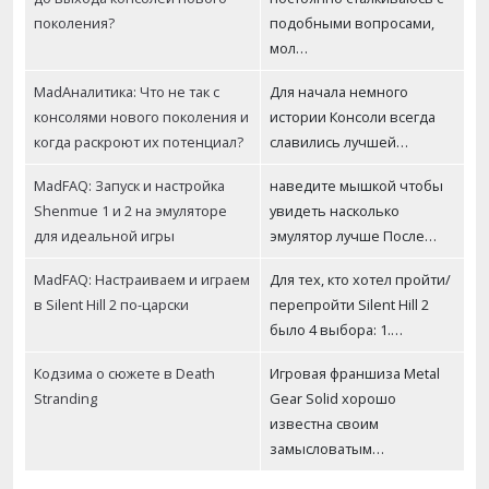
поколения?
подобными вопросами,
мол…
MadАналитика: Что не так с
Для начала немного
консолями нового поколения и
истории Консоли всегда
когда раскроют их потенциал?
славились лучшей…
MadFAQ: Запуск и настройка
наведите мышкой чтобы
Shenmue 1 и 2 на эмуляторе
увидеть насколько
для идеальной игры
эмулятор лучше После…
MadFAQ: Настраиваем и играем
Для тех, кто хотел пройти/
в Silent Hill 2 по-царски
перепройти Silent Hill 2
было 4 выбора: 1.…
Кодзима о сюжете в Death
Игровая франшиза Metal
Stranding
Gear Solid хорошо
известна своим
замысловатым…