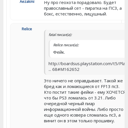
Aezakmi
Ну про геохота порадовало. Будет
православный сет - пиратка на ПС3, а
бокс, естественно, лицушный.
Relice
fatal писал(а):
Relice писал(а):
Фейк.
http://boardsus.playstation.com/t5/Play
... 68#M162652
Это ничего не оправдывает. Такой же
бред как и ломающиеся от FF13 пс3.
Кто постит такие фейки - ему ХОЧЕТСЯ,
что бы PS3 ломалась от 3.21. Либо
очередной черный пиар
информационной войны. Либо просто у
еще одного юзвера сломалась пс3, а
винит он в этом только прошивку.