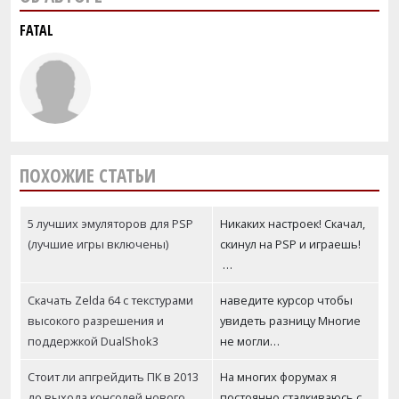
FATAL
ПОХОЖИЕ СТАТЬИ
5 лучших эмуляторов для PSP
Никаких настроек! Скачал,
(лучшие игры включены)
скинул на PSP и играешь!
…
Скачать Zelda 64 с текстурами
наведите курсор чтобы
высокого разрешения и
увидеть разницу Многие
поддержкой DualShok3
не могли…
Стоит ли апгрейдить ПК в 2013
На многих форумах я
до выхода консолей нового
постоянно сталкиваюсь с