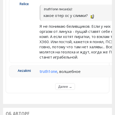
Relice
truth1one писал(а):
какое отер ос у слимки?
Я не понимаю беливщиков. Если у них
оргазм от линуха - пущай ставят себе н
комп. А если хотят пиратки, то вэклам ту
Х360. Или постой, кажется я понял, ПС3
говно, потому что там нет халявы... Все
молятся на геолоха и ждут, когда же ПС
станет играбельной.
Aezakmi
truth1one
, волшебное
Далее →
ОБ АВТОРЕ