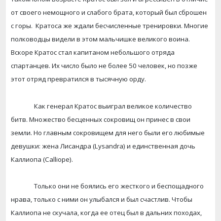
от своего немощного и слабого брата, который был сброшен
с горы.
Кратоса же ждали бесчисленные тренировки. Многие
полководцы видели в этом мальчишке великого воина.
Вскоре Кратос стал капитаном небольшого отряда
спартанцев. Их число было не более 50 человек, но позже
этот отряд превратился в тысячную орду.
Как генерал Кратос выиграл великое количество
битв. Множество бесценных сокровищ он принес в свои
земли. Но главным сокровищем для него были его любимые
девушки: жена Лисандра (Lysandra) и единственная дочь
Каллиопа (Calliope).
Только они не боялись его жесткого и беспощадного
нрава, только с ними он улыбался и был счастлив. Чтобы
Каллиопа не скучала, когда ее отец был в дальних походах,