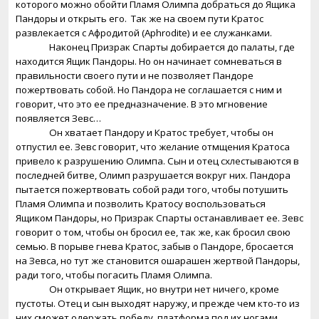
которого можно обойти Пламя Олимпа добраться до Ящика
Пандоры и открыть его.
Так же на своем пути Кратос
развлекается с Афродитой (
Aphrodite
) и ее служанками.
Наконец Призрак Спарты добирается до палаты, где
находится Ящик Пандоры. Но он начинает сомневаться в
правильности своего пути и не позволяет Пандоре
пожертвовать собой. Но Пандора не соглашается с ним и
говорит, что это ее предназначение. В это мгновение
появляется Зевс…
Он хватает Пандору и Кратос требует, чтобы он
отпустил ее. Зевс говорит, что желание отмщения Кратоса
привело к разрушению Олимпа
.
Сын и отец схлестываются в
последней битве, Олимп разрушается вокруг них. Пандора
пытается пожертвовать собой ради того, чтобы потушить
Пламя Олимпа и позволить Кратосу воспользоваться
Ящиком Пандоры, но Призрак Спарты останавливает ее. Зевс
говорит о том, чтобы он бросил ее, так же, как бросил свою
семью. В порыве гнева Кратос, забыв о Пандоре, бросается
на Зевса, но тут же становится ошарашен жертвой Пандоры,
ради того, чтобы погасить Пламя Олимпа.
Он открывает Ящик, но внутри нет ничего, кроме
пустоты. Отец и сын выходят наружу, и прежде чем кто-то из
них сможет одержать победу, платформа под их ногами