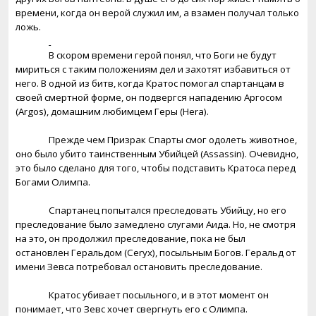
времени, когда он верой служил им, а взамен получал только
ложь.
В скором времени герой понял, что Боги не будут
мириться с таким положениям дел и захотят избавиться от
него. В одной из битв, когда Кратос помогал спартанцам в
своей смертной форме, он подвергся нападению Аргосом
(
Argos
), домашним любимцем Геры (
Hera
).
Прежде чем Призрак Спарты смог одолеть животное,
оно было убито таинственным Убийцей (
Assassin
). Очевидно,
это было сделано для того, чтобы подставить Кратоса перед
Богами Олимпа.
Спартанец попытался преследовать Убийцу, но его
преследование было замедлено слугами Аида. Но, не смотря
на это, он продолжил преследование, пока не был
остановлен Геральдом (
Ceryx
), посыльным Богов. Геральд от
имени Зевса потребовал остановить преследование.
Кратос убивает посыльного, и в этот момент он
понимает, что Зевс хочет свергнуть его с Олимпа.