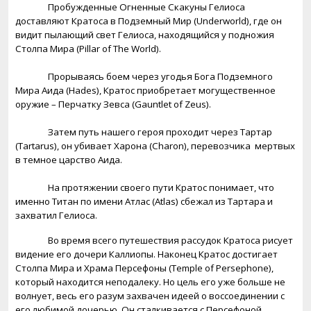
Пробужденные Огненные Скакуны Гелиоса
доставляют Кратоса в Подземный Мир (
Underworld
), где он
видит пылающий свет Гелиоса, находящийся у подножия
Столпа Мира (
Pillar
of
The
World
).
Прорываясь боем через угодья Бога Подземного
Мира Аида (
Hades
), Кратос приобретает могущественное
оружие – Перчатку Зевса (
Gauntlet
of
Zeus
).
Затем путь нашего героя проходит через Тартар
(Tartarus), он убивает Харона (
Charon
), перевозчика
мертвых
в темное царство Аида.
На протяжении своего пути Кратос понимает, что
именно Титан по имени Атлас (
Atlas
) сбежал из Тартара и
захватил Гелиоса.
Во время всего путешествия рассудок Кратоса рисует
видение его дочери Каллиопы. Наконец Кратос достигает
Столпа Мира и Храма Персефоны (
Temple
of
Persephone),
который находится неподалеку. Но цель его уже больше не
волнует, весь его разум захвачен идеей о воссоединении с
его любимой дочерью. Он сталкивается с Персефоной