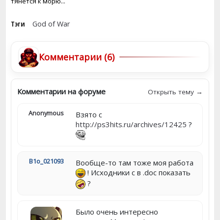
тянется к морю...
Тэги
God of War
Комментарии (6)
Комментарии на форуме
Открыть тему →
Anonymous
Взято с
http://ps3hits.ru/archives/12425
?
B1o_021093
Вообще-то там тоже моя работа
! Исходники с в .doc показать
?
Было очень интересно