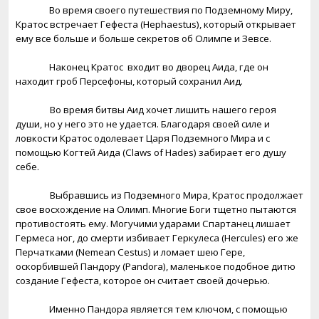
Во время своего путешествия по Подземному Миру,
Кратос встречает Гефеста (
Hephaestus
), который открывает
ему все больше и больше секретов об Олимпе и Зевсе.
Наконец Кратос
входит во дворец Аида, где он
находит гроб Персефоны, который сохранил Аид.
Во время битвы Аид хочет лишить нашего героя
души, но у него это не удается. Благодаря своей силе и
ловкости Кратос одолевает Царя Подземного Мира и с
помощью Когтей Аида (
Claws
of
Hades
) забирает его душу
себе.
Выбравшись из Подземного Мира, Кратос продолжает
свое восхождение на Олимп. Многие Боги тщетно пытаются
противостоять ему. Могучими ударами Спартанец лишает
Гермеса ног, до смерти избивает Геркулеса (
Hercules
) его же
Перчатками (Nemean Cestus) и ломает шею Гере,
оскорбившей Пандору (
Pandora
), маленькое подобное дитю
создание Гефеста, которое он считает своей дочерью.
Именно Пандора является тем ключом, с помощью