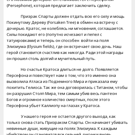
(Persephone), которая предлагает заключить сделку.
Призрак Спарты должен отдать всю его силу и мощь
Покинутому Дереву (
Forsaken
Tree
) в обмен на встречу с
дочерью. Кратос, не колеблясь ни мгновения, соглашается.
Силы покидают его (попутно исчезают и пепел с
татуировками) и теперь он способен
войти на поля
Элизиума (
Elysium
fields
), где он встречает свою дочь. Наш
герой становится счастлив как никогда. Ради этой награды
он прошел столь долгий и мучительный путь.
Но счастье Кратоса длиться не долго. Появляется
Персефона и повествует нам о том, что это именно она
вызволила Атласа из Подземного Мира и приказала ему
похитить Гелиоса. Так же она договорилась с Титаном, чтобы
он разрушил Столп Мира, тем самым убив весь пантеон
Богов и огромное количество смертных, после этого
Персефона убьет Каллиопу на глазах у Кратоса.
У нашего героя не остается другого выхода, как
только снова стать Призраком Спарты. Он начинает убивать
невинные души, живущие на полях Элизиума. К каждым
убийством он становится все сильней, рисунки вновь