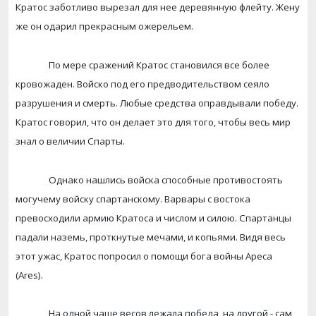
Кратос заботливо вырезал для нее деревянную флейту. Жену
же он одарил прекрасным ожерельем.
По мере сражений Кратос становился все более
кровожаден. Войско под его предводительством сеяло
разрушения и смерть. Любые средства оправдывали победу.
Кратос говорил, что он делает это для того, чтобы весь мир
знал о величии Спарты.
Однако нашлись войска способные противостоять
могучему войску спартанскому. Варвары с востока
превосходили армию Кратоса и числом и силою. Спартанцы
падали наземь, проткнутые мечами, и копьями. Видя весь
этот ужас, Кратос попросил о помощи бога войны Ареса
(
Ares
).
На одной чаше весов лежала победа, на другой - сам