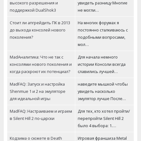
высокого разрешения и
увидеть разницу Многие
поддержкой DualShok3
не могли…
Стоит ли апгрейдить ПК в 2013
На многих форумах я
до выхода консолей нового
постоянно сталкиваюсь с
поколения?
подобными вопросами,
мол…
MadАналитика: Что не так с
Для начала немного
консолями нового поколения и
истории Консоли всегда
когда раскроют их потенциал?
славились лучшей…
MadFAQ: Запуск и настройка
наведите мышкой чтобы
Shenmue 1 и 2 на эмуляторе
увидеть насколько
для идеальной игры
эмулятор лучше После…
MadFAQ: Настраиваем и играем
Для тех, кто хотел пройти/
в Silent Hill 2 по-царски
перепройти Silent Hill 2
было 4 выбора: 1.…
Кодзима о сюжете в Death
Игровая франшиза Metal