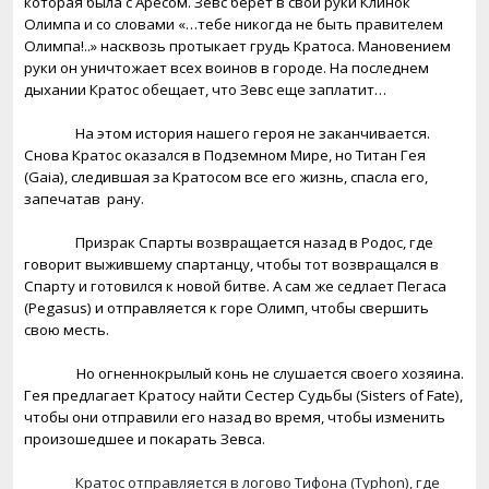
которая была с Аресом. Зевс берет в свои руки Клинок
Олимпа и со словами «…тебе никогда не быть правителем
Олимпа!..» насквозь протыкает грудь Кратоса. Мановением
руки он уничтожает всех воинов в городе. На последнем
дыхании Кратос обещает, что Зевс еще заплатит…
На этом история нашего героя не заканчивается.
Снова Кратос оказался в Подземном Мире, но Титан Гея
(
Gaia
), следившая за Кратосом все его жизнь, спасла его,
запечатав
рану.
Призрак Спарты возвращается назад в Родос, где
говорит выжившему спартанцу, чтобы тот возвращался в
Спарту и готовился к новой битве. А сам же седлает Пегаса
(
Pegasus
) и отправляется к горе Олимп, чтобы свершить
свою месть.
Но огненнокрылый конь не слушается своего хозяина.
Гея предлагает Кратосу найти Сестер Судьбы (
Sisters
of
Fate
),
чтобы они отправили его назад во время, чтобы изменить
произошедшее и покарать Зевса.
Кратос отправляется в логово Тифона (
Typhon
), где