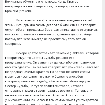
Великана в обмен на его помощь. Когда Кратос
возвращается на поверхность, он подвергается атаке
Кракена (
Kraken
).
Во время битвы Кратосу является видение своей
жены Лисандры (на самом деле это была Гея). Она говорит
ему, чтобы он продолжал бороться и никогда не отступался,
или же отправился на вечные страдания в царство Аида,
потому что Зевс никогда не простит ему того, что он
совершил.
Вскоре Кратос встречает Лакезию (
Lahkesis
), которая
говорит ему, что Сестры Судьбы решают его
предназначение. Он зашел так далеко, ибо они позволили
ему это сделать. Так же она говорит, что убийство - Зевса это
не предназначения Кратоса. Но Кратос не хочет с этим
мериться и заявляет, что никто более не способен
контролировать его судьбу, и было хочет убить одну из
Сестер Судьбы, но тут появляется Атропа, которая
отправляет нашего героя назад во времени. Теперь они
перенеслись во время битвы с Аресом. Атропа хочет
уничтожить Клинок Богов, и тем самым хочет убить Кратоса
в настоящем. Но он останавливает ее и в итоге они