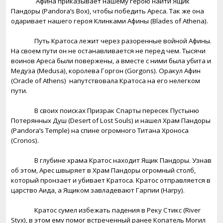
Афина приказывает нашему герою найти Ящик
Пандоры (
Pandora
’
s
Box
), чтобы победить Ареса. Так же она
одаривает нашего героя Клинками Афины (
Blades
of
Athena
).
Путь Кратоса лежит через разоренные войной Афины.
На своем пути он не останавливается не перед чем. Тысячи
воинов Ареса были повержены, а вместе с ними была убита и
Медуза (
Medusa
), королева Горгон (
Gorgons
). Оракул Афин
(
Oracle
of
Athens
)
напутствовала Кратоса на его нелегком
пути.
В своих поисках Призрак Спарты пересек Пустыню
Потерянных Душ (
Desert
of
Lost
Souls
) и нашел Храм Пандоры
(
Pandora
’
s
Temple
) на спине огромного Титана Хроноса
(
Cronos
).
В глубине храма Кратос находит Ящик Пандоры. Узнав
об этом, Арес швыряет в Храм Пандоры огромный столб,
который пронзает и убивает Кратоса. Кратос отправляется в
царство Аида, а Ящиком завладевают Гарпии (
Harpy
).
Кратос
сумел
избежать
падения
в
Реку
Стикс
(River
Styx),
в
этом
ему
помог
встреченный
ранее
Копатель
Могил