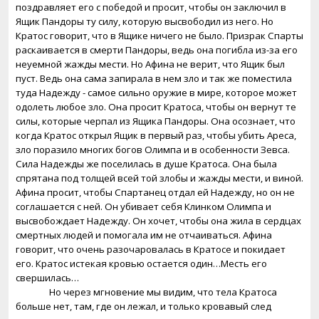
поздравляет его с победой и просит, чтобы он заключил в
Ящик Пандоры ту силу, которую высвободил из него. Но
Кратос говорит, что в Ящике ничего не было. Призрак Спарты
раскаивается в смерти Пандоры, ведь она погибла из-за его
неуемной жажды мести. Но Афина не верит, что Ящик был
пуст. Ведь она сама запирала в нем зло и так же поместила
туда Надежду - самое сильно оружие в мире, которое может
одолеть любое зло. Она просит Кратоса, чтобы он вернут те
силы, которые черпал из Ящика Пандоры. Она осознает, что
когда Кратос открыл Ящик в первый раз, чтобы убить Ареса,
зло поразило многих богов Олимпа и в особенности Зевса.
Сила Надежды же поселилась в душе Кратоса. Она была
спрятана под толщей всей той злобы и жажды мести, и виной.
Афина просит, чтобы Спартанец отдал ей Надежду, но он не
соглашается с ней. Он убивает себя Клинком Олимпа и
высвобождает Надежду. Он хочет, чтобы она жила в сердцах
смертных людей и помогала им не отчаиваться. Афина
говорит, что очень разочаровалась в Кратосе и покидает
его. Кратос истекая кровью остается один…Месть его
свершилась…
Но через мгновение мы видим, что тела Кратоса
больше нет, там, где он лежал, и только кровавый след