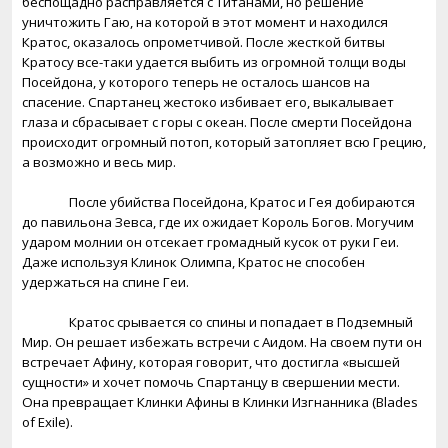
беспощадно расправляется с Титанами, но решение
уничтожить Гаю, на которой в этот момент и находился
Кратос, оказалось опрометчивой. После жесткой битвы
Кратосу все-таки удается выбить из огромной толщи воды
Посейдона, у которого теперь не осталось шансов на
спасение. Спартанец жестоко избивает его, выкалывает
глаза и сбрасывает с горы с океан. После смерти Посейдона
происходит огромный потоп, который затопляет всю Грецию,
а возможно и весь мир.
После убийства Посейдона, Кратос и Гея добираются
до павильона Зевса, где их ожидает Король Богов. Могучим
ударом молнии он отсекает громадный кусок от руки Геи.
Даже используя Клинок Олимпа, Кратос не способен
удержаться на спине Геи.
Кратос срывается со спины и попадает в Подземный
Мир. Он решает избежать встречи с Аидом. На своем пути он
встречает Афину, которая говорит, что достигла «высшей
сущности» и хочет помочь Спартанцу в свершении мести.
Она превращает Клинки Афины в Клинки Изгнанника (
Blades
of
Exile
).