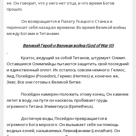
ее. Он говорит, что у него нет отца, и что время Богов
прошло.
Он возвращается в Палату Ткацкого Станка и
переносит себя назад во времени. Во время Великой войны
между Богами и Титанами.
Великий Герой и Великая война (
God
of
War
III
)
Кратос, ведущий за собой Титанов, штурмует Олимп.
Оставшиеся Олимпийцы пытаются защитить свой последний
и единственный оплот. Их осталось совсем немного: Гелиос,
Аид, Посейдон (
Poseidon
), Гермес (
Hermes
) и, конечно же,
Зевс. Все они готовы к Великой битве.
Посейдон намерен положить этому конец. Он камнем
летит в воду, на пути он насквозь пробивает грудь
огромного Титана Эпиметиуса (
Epimetheus
).
Достигнув воды, Посейдон превращается в
огромного Бога морского. Он вызывает себе на помощь
водных коней, называемых Левиафанами (
Leviathan
). Он