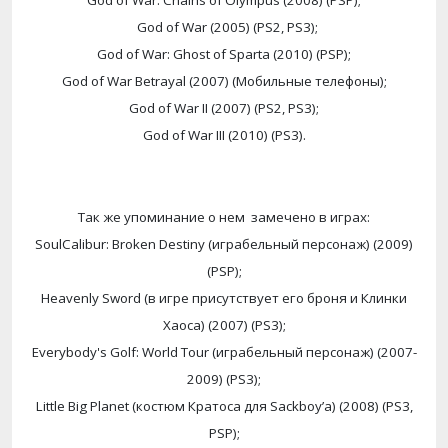
God of War: Chains of Olympus (2008) (PSP);
God of War (2005) (PS2, PS3);
God of War: Ghost of Sparta (2010) (PSP);
God of War Betrayal (2007) (
Мобильные
телефоны
);
God of War II (2007) (PS2, PS3);
God of War III (2010) (PS3).
Так
же
упоминание
о
нем
замечено
в
играх
:
SoulCalibur: Broken Destiny (
играбельный
персонаж
) (2009)
(PSP);
Heavenly Sword (
в
игре
присутствует
его
броня
и
Клинки
Хаоса
) (2007) (PS3);
Everybody's Golf: World Tour (
играбельный
персонаж
) (2007-
2009) (PS3);
Little Big Planet (
костюм
Кратоса
для
Sackboy’
а
) (2008) (PS3,
PSP);