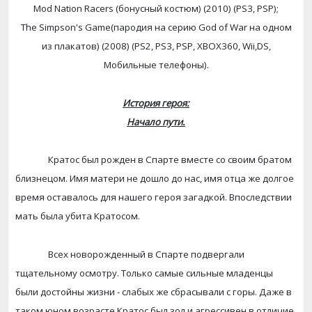
Mod Nation Racers (
бонусный
костюм
) (2010) (PS3, PSP);
The Simpson's Game(
пародия
на
серию
God
of
War
на одном
из плакатов) (2008) (
PS
2,
PS
3,
PSP
,
XBOX
360,
Wii
,
DS
,
Мобильные телефоны).
История героя:
Начало пути.
Кратос был рожден в Спарте вместе со своим братом
близнецом. Имя матери не дошло до нас, имя отца же долгое
время оставалось для нашего героя загадкой. Впоследствии
мать была убита Кратосом.
Всех новорожденный в Спарте подвергали
тщательному осмотру. Только самые сильные младенцы
были достойны жизни - слабых же сбрасывали с горы. Даже в
таком юном возрасте Кратос был зол и агрессивен в отличие