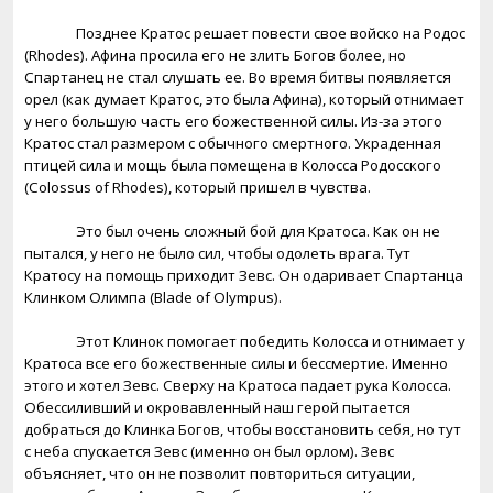
Позднее Кратос решает повести свое войско на Родос
(
Rhodes
). Афина просила его не злить Богов более, но
Спартанец не стал слушать ее. Во время битвы появляется
орел (как думает Кратос, это была Афина), который отнимает
у него большую часть его божественной силы. Из-за этого
Кратос стал размером с обычного смертного. Украденная
птицей сила и мощь была помещена в Колосса Родосского
(
Colossus
of
Rhodes
), который пришел в чувства.
Это был очень сложный бой для Кратоса. Как он не
пытался, у него не было сил, чтобы одолеть врага. Тут
Кратосу на помощь приходит Зевс. Он одаривает Спартанца
Клинком Олимпа (
Blade
of
Olympus
).
Этот Клинок помогает победить Колосса и отнимает у
Кратоса все его божественные силы и бессмертие. Именно
этого и хотел Зевс. Сверху на Кратоса падает рука Колосса.
Обессиливший и окровавленный наш герой пытается
добраться до Клинка Богов, чтобы восстановить себя, но тут
с неба спускается Зевс (именно он был орлом). Зевс
объясняет, что он не позволит повториться ситуации,