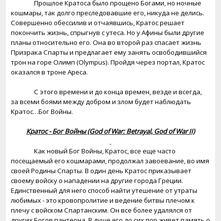
Прошлое Кратоса было прощено Богами, но ночные
кошмары, так долго преследовавшие его, никуда не делись.
Совершенно обессилив и отчаявшись, Кратос решает
покончить жизнь, спрыгнув с утеса. Но у Афины были другие
планы относительно его. Она во второй раз спасает жизнь
Призрака Спарты и предлагает ему занять освободившийся
трон на горе Олимп (
Olympus
). Пройдя через портал, Кратос
оказался в троне Ареса.
С этого времени и до конца времен, везде и всегда,
за всеми боями между добром и злом будет наблюдать
Кратос…Бог Войны.
Кратос
-
Бог
Войны
(God of War: Betrayal, God of War II)
Как новый Бог Войны, Кратос, все еще часто
посещаемый его кошмарами, продолжал завоевание, во имя
своей Родины Спарты. В один день Кратос приказывает
своему войску о нападении на другие города Греции.
Единственный для него способ найти утешение от утраты
любимых - это кровопролитие и ведение битвы плечом к
плечу с войском Спартанским. Он все более удалялся от
других Богов пантеона. В душе его до сих пор живет память о