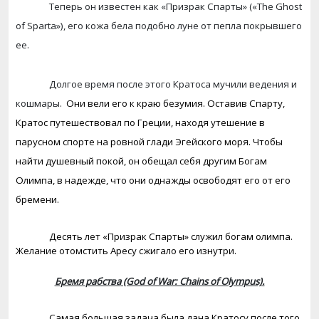
Теперь он известен как «Призрак Спарты» («
The
Ghost
of
Sparta
»), его кожа бела подобно луне от пепла покрывшего
ее.
Долгое время после этого Кратоса мучили ведения и
кошмары.
Они вели его к краю безумия. Оставив Спарту,
Кратос путешествовал по Греции, находя утешение в
парусном спорте на ровной глади Эгейского моря. Чтобы
найти душевный покой, он обещал себя другим Богам
Олимпа, в надежде, что они однажды освободят его от его
бремени.
Десять лет «Призрак Спарты» служил богам олимпа.
Желание отомстить Аресу сжигало его изнутри.
Бремя
рабства
(God of War: Chains of Olympus).
Самая большая задача была дана Кратосу после того,