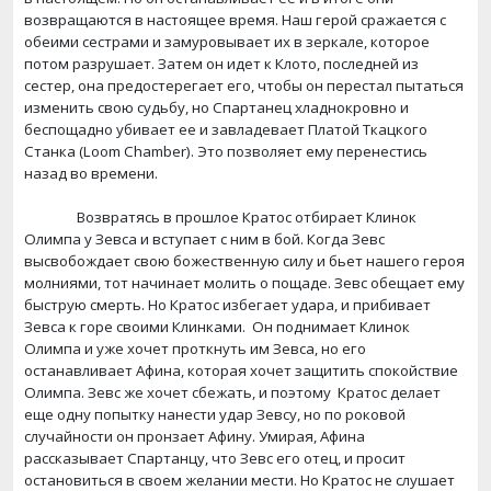
возвращаются в настоящее время. Наш герой сражается с
обеими сестрами и замуровывает их в зеркале, которое
потом разрушает. Затем он идет к Клото, последней из
сестер, она предостерегает его, чтобы он перестал пытаться
изменить свою судьбу, но Спартанец хладнокровно и
беспощадно убивает ее и завладевает Платой Ткацкого
Станка (
Loom
Chamber
). Это позволяет ему перенестись
назад во времени.
Возвратясь в прошлое Кратос отбирает Клинок
Олимпа у Зевса и вступает с ним в бой. Когда Зевс
высвобождает свою божественную силу и бьет нашего героя
молниями, тот начинает молить о пощаде. Зевс обещает ему
быструю смерть. Но Кратос избегает удара, и прибивает
Зевса к горе своими Клинками.
Он поднимает Клинок
Олимпа и уже хочет проткнуть им Зевса, но его
останавливает Афина, которая хочет защитить спокойствие
Олимпа. Зевс же хочет сбежать, и поэтому
Кратос делает
еще одну попытку нанести удар Зевсу, но по роковой
случайности он пронзает Афину. Умирая, Афина
рассказывает Спартанцу, что Зевс его отец, и просит
остановиться в своем желании мести. Но Кратос не слушает