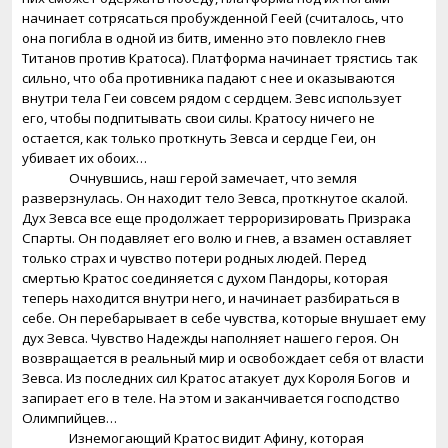
начинает сотрясаться пробужденной Геей (считалось, что
она погибла в одной из битв, именно это повлекло гнев
Титанов против Кратоса). Платформа начинает трястись так
сильно, что оба противника падают с нее и оказываются
внутри тела Геи совсем рядом с сердцем. Зевс использует
его, чтобы подпитывать свои силы. Кратосу ничего не
остается, как только проткнуть Зевса и сердце Геи, он
убивает их обоих…
Очнувшись, наш герой замечает, что земля
разверзнулась. Он находит тело Зевса, проткнутое скалой.
Дух Зевса все еще продолжает терроризировать Призрака
Спарты. Он подавляет его волю и гнев, а взамен оставляет
только страх и чувство потери родных людей. Перед
смертью Кратос соединяется с духом Пандоры, которая
теперь находится внутри него, и начинает разбираться в
себе. Он перебарывает в себе чувства, которые внушает ему
дух Зевса. Чувство Надежды наполняет нашего героя. Он
возвращается в реальный мир и освобождает себя от власти
Зевса. Из последних сил Кратос атакует дух Короля Богов
и
запирает его в теле. На этом и заканчивается господство
Олимпийцев…
Изнемогающий Кратос видит Афину, которая