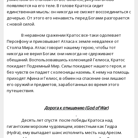
появляются на его теле. В голове Кратоса сидит
единственная мысль: он никогда не сможет воссоединиться с
дочерью. От этого его ненависть перед Богами разгорается
с новой силой.
В неравном сражении Кратос все-таки одолевает
Персефону и приковывает Атласа к земле невдалеке от
Столпа Мира. Атлас говорит нашему герою, чтобы тот
никогда не верил Богам: они никогда не сдерживают
обещаний. Воспользовавшись колесницей Гелиоса, Кратос
покидает Подземный Мир. Силы покидают нашего героя, и
без чувств он падает с колесницы наземь. К нему на помощь
приходят Афина и Гелиос, в обмен на спасение они лишают
его оружий и предметов, заработанных во время этого
путешествия.
Дорога к отмщению (
God
of
War
)
Десять лет спустя
после победы Кратоса над
гигантским морским чудовищем, известным как Гидра
(
Hydra
), ему выпадает шанс исполнить месть над Аресом.