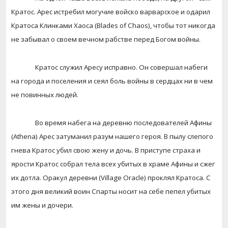
Кратос. Арес истребил могучие войско варварское и одарил
Кратоса Клинками Хаоса (
Blades
of
Chaos
), чтобы тот никогда
не забывал о своем вечном рабстве перед Богом войны.
Кратос служил Аресу исправно. Он совершал набеги
на города и поселения и сеял боль войны в сердцах ни в чем
не повинных людей.
Во время набега на деревню последователей Афины
(
Athena
) Арес затуманил разум нашего героя. В пылу слепого
гнева Кратос убил свою жену и дочь. В приступе страха и
ярости Кратос собрал тела всех убитых в храме Афины и сжег
их дотла. Оракул деревни (
Village
Oracle
) проклял Кратоса. С
этого дня великий воин Спарты носит на себе пепел убитых
им жены и дочери.