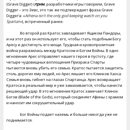
(Grave Digger) (
прим
.
разработчики
игры
говорили
, Grave
Digger –
это
Зевс
,
это
так
же
подтверждает
фраза
Grave
Digger’
а
: «
Athena isn't the only god keeping watch on you
Spartan»
),
встреченный
ранее
.
Во второй раз Кратос завладевает Ящиком Пандоры,
и на этот раз он использует его, чтобы стать подобным Богу
Аресу и достигнуть его мощи. Трудная и кровопролитная
война разразилась между Кратосом и Богом Войны. В одно
мгновение Арес отправляет нашего героя в пустоту, где
четыре чудовищных воплощения Призрака Спарты
пытаются вновь убить его семью. Кратос пытается защитить
столь дорогих ему людей, но Арес лишает его Клинков Хаоса.
Семья вновь гибнет на глазах Спартанца. Арес возвращает
Кратоса в реальный мир и уже замахивается, чтобы нанести
решающий удар. В это мгновение Кратос замечает Клинок
Богов (
Blade
of
the
Gods
), который соединяет Афины с храмом
и наносит им сокрушительный удар.
Бог Войны подает наземь и больше никогда уже не
поднимается.