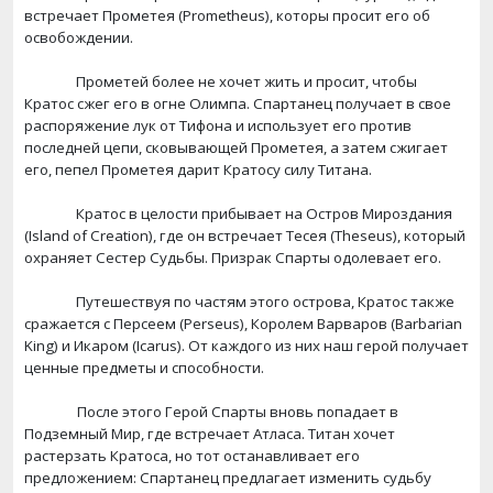
встречает Прометея (
Prometheus
), которы просит его об
освобождении.
Прометей более не хочет жить и просит, чтобы
Кратос сжег его в огне Олимпа. Спартанец получает в свое
распоряжение лук от Тифона и использует его против
последней цепи, сковывающей Прометея, а затем сжигает
его, пепел Прометея дарит Кратосу силу Титана.
Кратос в целости прибывает на Остров Мироздания
(
Island
of
Creation
), где он встречает Тесея (
Theseus
), который
охраняет Сестер Судьбы. Призрак Спарты одолевает его.
Путешествуя по частям этого острова, Кратос также
сражается с Персеем (
Perseus
), Королем Варваров (
Barbarian
King
) и Икаром (
Icarus
). От каждого из них наш герой получает
ценные предметы и способности.
После этого Герой Спарты вновь попадает в
Подземный Мир, где встречает Атласа. Титан хочет
растерзать Кратоса, но тот останавливает его
предложением: Спартанец предлагает изменить судьбу