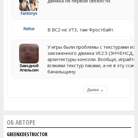
движка не первой свежести.
Fantonys
Relice
В BC2 не УТ3, там Фростбайт.
У игры были проблемы с текстурами из-
заезженного движка УЕ2.5 (ЭНЧЕНСД, Ф
архитектуры консоли. Вообще, играйте-к
всякими текстур паками, а не в эту сса
Заводной
Апельсин
банальщину.
Далее →
ОБ АВТОРЕ
GREENXDESTRUCTOR