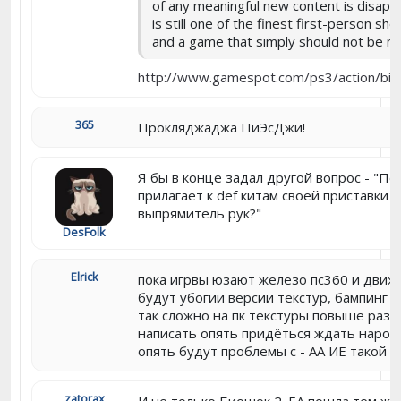
of any meaningful new content is disappo
is still one of the finest first-person sh
and a game that simply should not be m
http://www.gamespot.com/ps3/action/bio
365
Прокляджаджа ПиЭсДжи!
Я бы в конце задал другой вопрос - "По
прилагает к def китам своей приставки
выпрямитель рук?"
DesFolk
Elrick
пока игрвы юзают железо пс360 и движо
будут убогии версии текстур, бампинг и
так сложно на пк текстуры повыше раз
написать опять придёться ждать народ
опять будут проблемы с - АА ИЕ такой 
zatorax