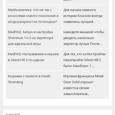
MadАналитика: Что не так с
Для начала немного
консолями нового поколения и
истории Консоли всегда
когда раскроют их потенциал?
славились лучшей…
MadFAQ: Запуск и настройка
наведите мышкой чтобы
Shenmue 1 и 2 на эмуляторе
увидеть насколько
для идеальной игры
эмулятор лучше После…
MadFAQ: Настраиваем и играем
Для тех, кто хотел пройти/
в Silent Hill 2 по-царски
перепройти Silent Hill 2
было 4 выбора: 1.…
Кодзима о сюжете в Death
Игровая франшиза Metal
Stranding
Gear Solid хорошо
известна своим
замысловатым…