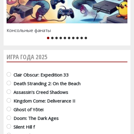
Консольные фанаты
Te
1
2
3
4
5
6
7
8
9
10
ИГРА ГОДА 2025
Варианты
Clair Obscur: Expedition 33
Death Stranding 2: On the Beach
Assassin's Creed Shadows
Kingdom Come: Deliverance II
Ghost of Yôtei
Doom: The Dark Ages
Silent Hill f