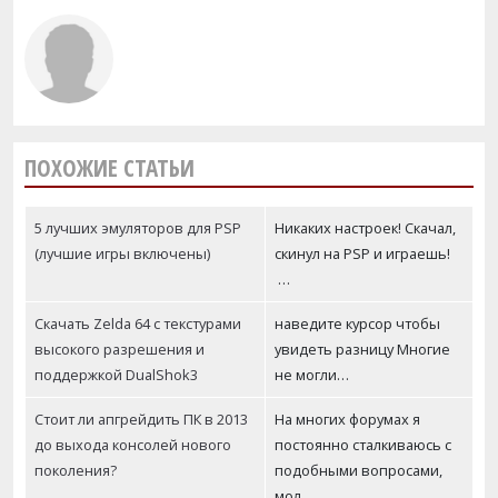
ПОХОЖИЕ СТАТЬИ
5 лучших эмуляторов для PSP
Никаких настроек! Скачал,
(лучшие игры включены)
скинул на PSP и играешь!
…
Скачать Zelda 64 с текстурами
наведите курсор чтобы
высокого разрешения и
увидеть разницу Многие
поддержкой DualShok3
не могли…
Стоит ли апгрейдить ПК в 2013
На многих форумах я
до выхода консолей нового
постоянно сталкиваюсь с
поколения?
подобными вопросами,
мол…