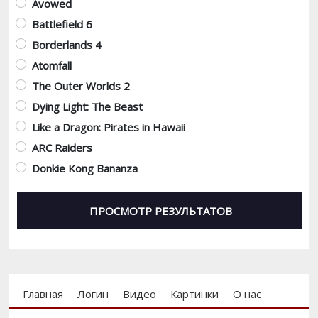
Avowed
Battlefield 6
Borderlands 4
Atomfall
The Outer Worlds 2
Dying Light: The Beast
Like a Dragon: Pirates in Hawaii
ARC Raiders
Donkie Kong Bananza
Footer menu
Главная
Логин
Видео
Картинки
О нас