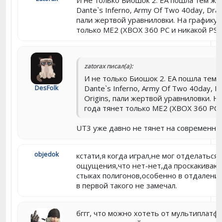
И не только Биошок 2. EA пошла тем же 
Dante`s Inferno, Army Of Two 40day, Drag
пали жертвой уравниловки. На графику 
только ME2 (XBOX 360 PC и никакой PS3
zatorax писал(а):
И не только Биошок 2. EA пошла тем ж
DesFolk
Dante`s Inferno, Army Of Two 40day, D
Origins, пали жертвой уравниловки. Н
года тянет только ME2 (XBOX 360 PC 
UT3 уже давно не тянет на современну
objedok
кстати,я когда играл,не мог отделаться 
ощущения,что нет-нет,да проскакиваю
стыках полигонов,особенно в отдалении
в первой такого не замечал.
бггг, что можно хотеть от мультиплат