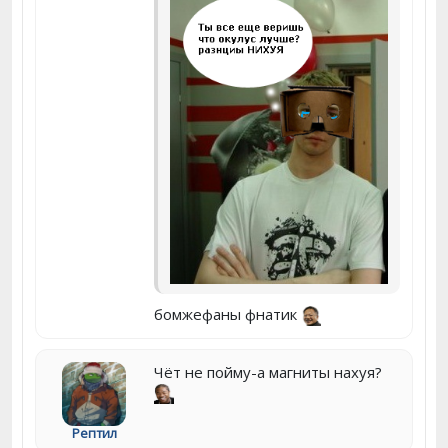
бомжефаны фнатик
Чёт не пойму-а магниты нахуя?
Рептил