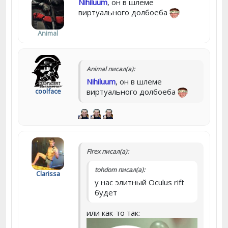
Nihiluum
, он в шлеме
виртуального долбоеба
Animal
Animal писал(а):
Nihiluum
, он в шлеме
coolface
виртуального долбоеба
Firex писал(а):
tohdom писал(а):
Clarissa
у нас элитный Oculus rift
будет
или как-то так: