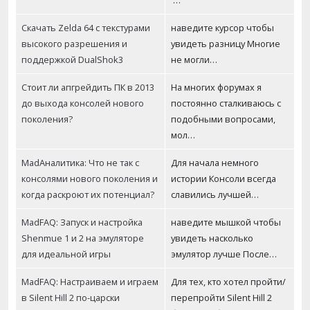
…
Скачать Zelda 64 с текстурами
наведите курсор чтобы
высокого разрешения и
увидеть разницу Многие
поддержкой DualShok3
не могли…
Стоит ли апгрейдить ПК в 2013
На многих форумах я
до выхода консолей нового
постоянно сталкиваюсь с
поколения?
подобными вопросами,
мол…
MadАналитика: Что не так с
Для начала немного
консолями нового поколения и
истории Консоли всегда
когда раскроют их потенциал?
славились лучшей…
MadFAQ: Запуск и настройка
наведите мышкой чтобы
Shenmue 1 и 2 на эмуляторе
увидеть насколько
для идеальной игры
эмулятор лучше После…
MadFAQ: Настраиваем и играем
Для тех, кто хотел пройти/
в Silent Hill 2 по-царски
перепройти Silent Hill 2