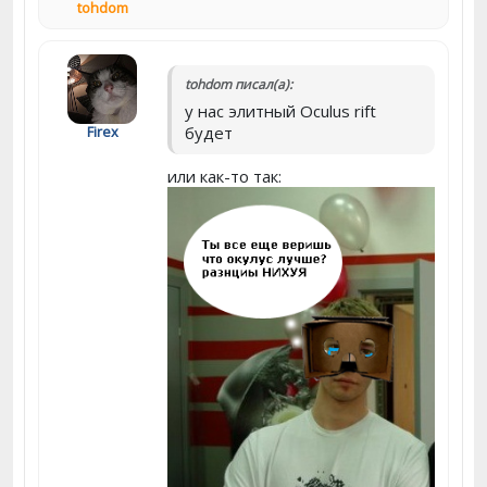
tohdom
tohdom писал(а):
у нас элитный Oculus rift
Firex
будет
или как-то так: