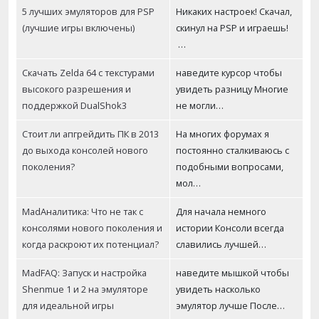
5 лучших эмуляторов для PSP
Никаких настроек! Скачал,
(лучшие игры включены)
скинул на PSP и играешь!
…
Скачать Zelda 64 с текстурами
наведите курсор чтобы
высокого разрешения и
увидеть разницу Многие
поддержкой DualShok3
не могли…
Стоит ли апгрейдить ПК в 2013
На многих форумах я
до выхода консолей нового
постоянно сталкиваюсь с
поколения?
подобными вопросами,
мол…
MadАналитика: Что не так с
Для начала немного
консолями нового поколения и
истории Консоли всегда
когда раскроют их потенциал?
славились лучшей…
MadFAQ: Запуск и настройка
наведите мышкой чтобы
Shenmue 1 и 2 на эмуляторе
увидеть насколько
для идеальной игры
эмулятор лучше После…