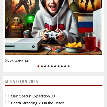
Xbox фанатка
Cy
1
2
3
4
5
6
7
8
9
10
ИГРА ГОДА 2025
Варианты
Clair Obscur: Expedition 33
Death Stranding 2: On the Beach