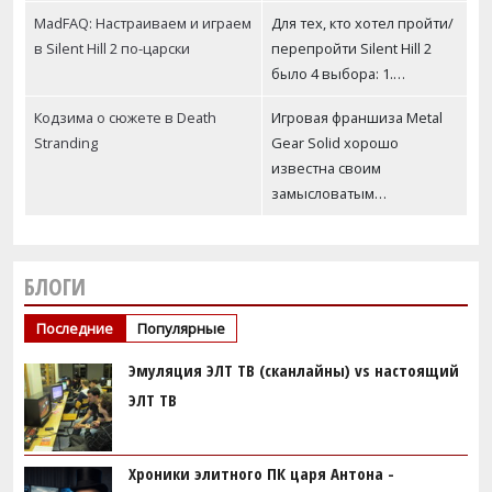
MadFAQ: Настраиваем и играем
Для тех, кто хотел пройти/
в Silent Hill 2 по-царски
перепройти Silent Hill 2
было 4 выбора: 1.…
Кодзима о сюжете в Death
Игровая франшиза Metal
Stranding
Gear Solid хорошо
известна своим
замысловатым…
БЛОГИ
Последние
Популярные
Эмуляция ЭЛТ ТВ (сканлайны) vs настоящий
ЭЛТ ТВ
Хроники элитного ПК царя Антона -