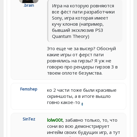
Игра на которую ровняются
.brain
все фёст пати разработчики
Sony, игра которая имеет
кучу клонов (например,
бывший эксклюзив PS3
Quantum Theory)
Это еще че за высер? Обоснуй
какие игры от ферст пати
ровнялись на гирзы? Я уж не
говорю про рендеры гирзов 3 в
твоем оплоте безумства.
Femshep
ко 2 части тоже были красивые
скриншоты, а в итоге вышло
говно какое-то
SinTez
lolw00t
, забавно только, то, что
сони во всю демонстрирует
ингейм своих будущих игр, а тут