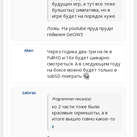
будущих игр, а тут все теже
булшоты:( симпатява, но в
игре будет на порядок хуже.
Ложь. На youtube пруд пруди
геймлея GeOW3
Alien
Через годика два-три на пк в
FullHD и 16x будет шикарно
смотреться. А в следующем году
на боксе можно будет только в
subSD поиграть
zatorax
Programmer писал(а):
ко 2 части тоже были
красивые скриншоты, а в
итоге вышло говно какое-то