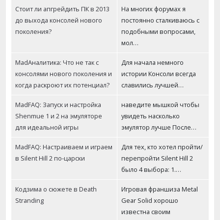
Стоит ли апгрейдить ПК в 2013
На многих форумах я
до выхода консолей нового
постоянно сталкиваюсь с
поколения?
подобными вопросами,
мол…
MadАналитика: Что не так с
Для начала немного
консолями нового поколения и
истории Консоли всегда
когда раскроют их потенциал?
славились лучшей…
MadFAQ: Запуск и настройка
наведите мышкой чтобы
Shenmue 1 и 2 на эмуляторе
увидеть насколько
для идеальной игры
эмулятор лучше После…
MadFAQ: Настраиваем и играем
Для тех, кто хотел пройти/
в Silent Hill 2 по-царски
перепройти Silent Hill 2
было 4 выбора: 1.…
Кодзима о сюжете в Death
Игровая франшиза Metal
Stranding
Gear Solid хорошо
известна своим