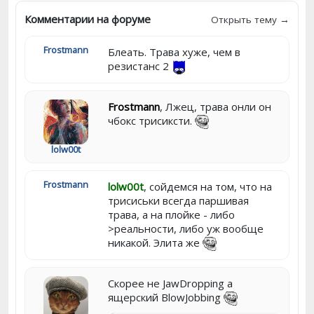
Комментарии на форуме
Открыть тему →
Frostmann
Блеать. Трава хуже, чем в
резистанс 2
Frostmann
, Лжец, трава онли он
чбокс трисиксти.
lolw00t
Frostmann
lolw00t
, сойдемся на том, что на
трисиськи всегда паршивая
трава, а на плойке - либо
>реальности, либо уж вообще
никакой. Элита же
Скорее не JawDropping а
ящерский BlowJobbing