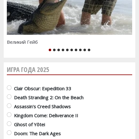
Великий Гейб
Xb
1
2
3
4
5
6
7
8
9
10
ИГРА ГОДА 2025
Варианты
Clair Obscur: Expedition 33
Death Stranding 2: On the Beach
Assassin's Creed Shadows
Kingdom Come: Deliverance II
Ghost of Yôtei
Doom: The Dark Ages