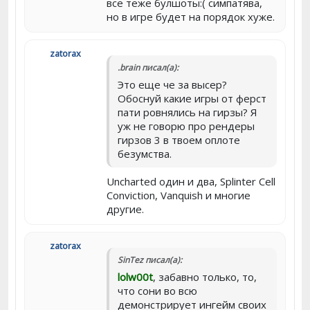
все теже булшоты:( симпатява,
но в игре будет на порядок хуже.
zatorax
.brain писал(а):
Это еще че за высер?
Обоснуй какие игры от ферст
пати ровнялись на гирзы? Я
уж не говорю про рендеры
гирзов 3 в твоем оплоте
безумства.
Uncharted один и два, Splinter Cell
Conviction, Vanquish и многие
другие.
zatorax
SinTez писал(а):
lolw00t
, забавно только, то,
что сони во всю
демонстрирует ингейм своих