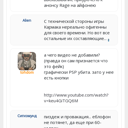
анонсу Rage на айфонею
Alien
С технической стороны игры
Кармака нереально офигенны
для своего времени. Но вот все
остальные их составляющие...
а чего видео не добавили?
(правда он сам признается что
это фейк)
графически PSP убита. зато у нее
tohdom
есть кнопки
http://www.youtube.com/watch?
v=keu4GiTGQ6M
Сигизмунд
пиздеж и провакация... еблофон
не потянет, да еще при 60-