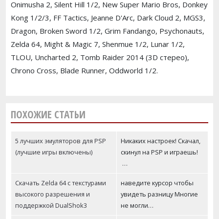
Onimusha 2, Silent Hill 1/2, New Super Mario Bros, Donkey
Kong 1/2/3, FF Tactics, Jeanne D'Arc, Dark Cloud 2, MGS3,
Dragon, Broken Sword 1/2, Grim Fandango, Psychonauts,
Zelda 64, Might & Magic 7, Shenmue 1/2, Lunar 1/2,
TLOU, Uncharted 2, Tomb Raider 2014 (3D стерео),
Chrono Cross, Blade Runner, Oddworld 1/2.
ПОХОЖИЕ СТАТЬИ
5 лучших эмуляторов для PSP
Никаких настроек! Скачал,
(лучшие игры включены)
скинул на PSP и играешь!
…
Скачать Zelda 64 с текстурами
наведите курсор чтобы
высокого разрешения и
увидеть разницу Многие
поддержкой DualShok3
не могли…