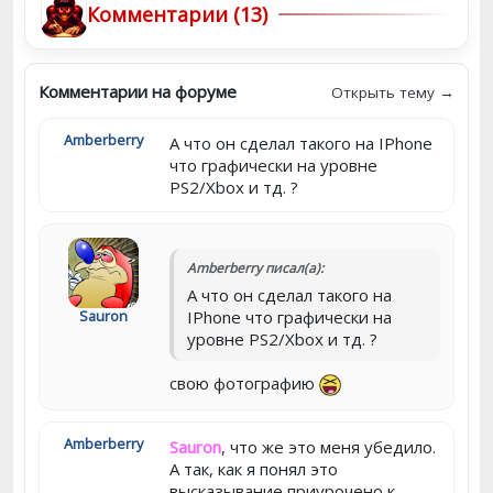
Комментарии (13)
Комментарии на форуме
Открыть тему →
Amberberry
А что он сделал такого на IPhone
что графически на уровне
PS2/Xbox и тд. ?
Amberberry писал(а):
А что он сделал такого на
Sauron
IPhone что графически на
уровне PS2/Xbox и тд. ?
свою фотографию
Amberberry
Sauron
, что же это меня убедило.
А так, как я понял это
высказывание приурочено к