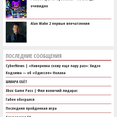
очевидно
Alan Wake 2 первые впечатления
ПОСЛЕДНИЕ СООБЩЕНИЯ
CyberNews | «Наверняка схожу еще пару раз»: Хидэо
Кодзима — об «Одиссее» Нолана
ШМАРА ЕБЁТ
Xbox Game Pass | Фил вонючий пидарас
Габен обосрался
Последняя пройденная игра
Саудовская EA