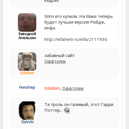
кадрах.
Эппл его купили. На Маке теперь
будет лучшая версия Рейдж,
инфа.
Заводной
Апельсин
http://infametr.ru/infa/2111936
забавный сайт
Оффтопик
tohdom
Femshep
tohdom
,
Оффтопик
Та троль он галимый, этот Гарри
Поттер...
SlaVoN