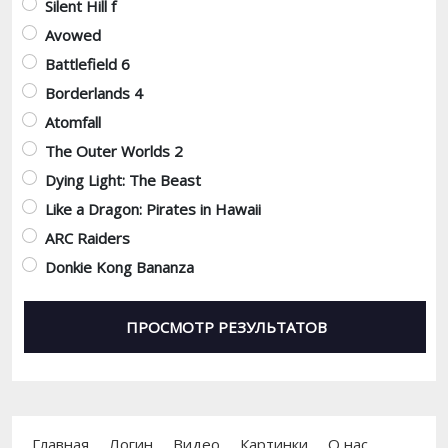
Silent Hill f
Avowed
Battlefield 6
Borderlands 4
Atomfall
The Outer Worlds 2
Dying Light: The Beast
Like a Dragon: Pirates in Hawaii
ARC Raiders
Donkie Kong Bananza
Footer menu
Главная
Логин
Видео
Картинки
О нас