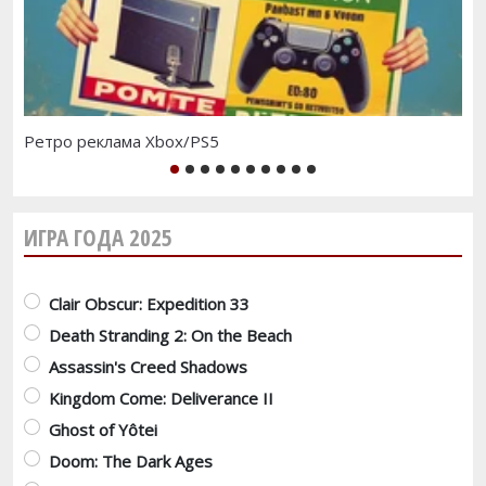
Ретро реклама Xbox/PS5
Te
1
2
3
4
5
6
7
8
9
10
ИГРА ГОДА 2025
Варианты
Clair Obscur: Expedition 33
Death Stranding 2: On the Beach
Assassin's Creed Shadows
Kingdom Come: Deliverance II
Ghost of Yôtei
Doom: The Dark Ages