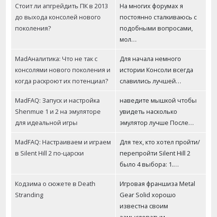
Стоит ли апгрейдить ПК в 2013
На многих форумах я
до выхода консолей нового
постоянно сталкиваюсь с
поколения?
подобными вопросами,
мол…
MadАналитика: Что не так с
Для начала немного
консолями нового поколения и
истории Консоли всегда
когда раскроют их потенциал?
славились лучшей…
MadFAQ: Запуск и настройка
наведите мышкой чтобы
Shenmue 1 и 2 на эмуляторе
увидеть насколько
для идеальной игры
эмулятор лучше После…
MadFAQ: Настраиваем и играем
Для тех, кто хотел пройти/
в Silent Hill 2 по-царски
перепройти Silent Hill 2
было 4 выбора: 1.…
Кодзима о сюжете в Death
Игровая франшиза Metal
Stranding
Gear Solid хорошо
известна своим