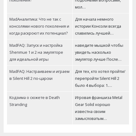
мол…
MadАналитика: Что не так с
Для начала немного
консолями нового поколения и
истории Консоли всегда
когда раскроют их потенциал?
славились лучшей…
MadFAQ: Запуск и настройка
наведите мышкой чтобы
Shenmue 1 и 2 на эмуляторе
увидеть насколько
для идеальной игры
эмулятор лучше После…
MadFAQ: Настраиваем и играем
Для тех, кто хотел пройти/
в Silent Hill 2 по-царски
перепройти Silent Hill 2
было 4 выбора: 1.…
Кодзима о сюжете в Death
Игровая франшиза Metal
Stranding
Gear Solid хорошо
известна своим
замысловатым…