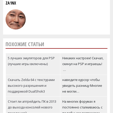
ZA1NX
ПОХОЖИЕ СТАТЬИ
5 лучших эмуляторов для PSP
Никаких настроек! Скачал,
(лучшие игры включены)
скинул на PSP и играешь!
…
Скачать Zelda 64 с текстурами
наведите курсор чтобы
высокого разрешения и
увидеть разницу Многие
поддержкой DualShok3
не могли…
Стоит ли апгрейдить ПК в 2013
На многих форумах я
до выхода консолей нового
постоянно сталкиваюсь с
поколения?
подобными вопросами,