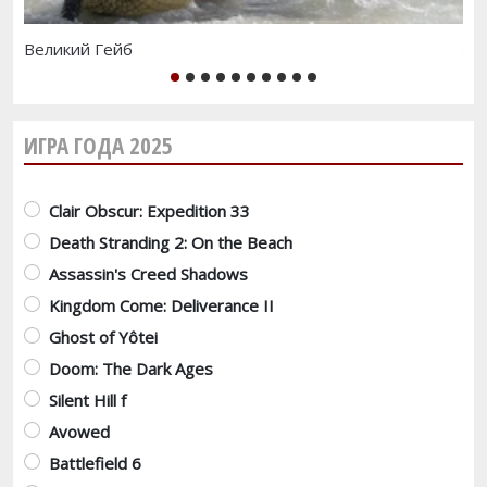
Великий Гейб
Ла
1
2
3
4
5
6
7
8
9
10
ИГРА ГОДА 2025
Варианты
Clair Obscur: Expedition 33
Death Stranding 2: On the Beach
Assassin's Creed Shadows
Kingdom Come: Deliverance II
Ghost of Yôtei
Doom: The Dark Ages
Silent Hill f
Avowed
Battlefield 6