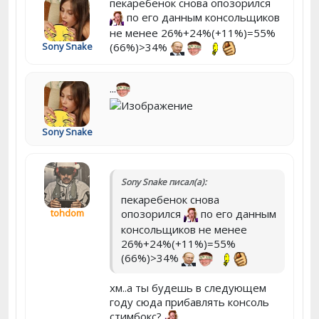
пекаребенок снова опозорился
по его данным консольщиков
не менее 26%+24%(+11%)=55%
(66%)>34%
Sony Snake
...
Sony Snake
Sony Snake писал(а):
пекаребенок снова
tohdom
опозорился
по его данным
консольщиков не менее
26%+24%(+11%)=55%
(66%)>34%
хм..а ты будешь в следующем
году сюда прибавлять консоль
стимбокс?