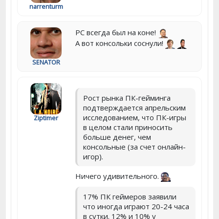
narrenturm
PC всегда был на коне!
А вот консольки соснули!
SENATOR
Рост рынка ПК-гейминга
подтверждается апрельским
исследованием, что ПК-игры
Ziptimer
в целом стали приносить
больше денег, чем
консольные (за счет онлайн-
игор).
Ничего удивительного.
17% ПК геймеров заявили
что иногда играют 20-24 часа
в сутки. 12% и 10% у