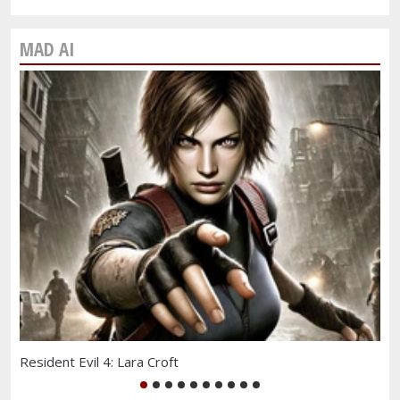
MAD AI
Resident Evil 4: Lara Croft
Зе
1
2
3
4
5
6
7
8
9
10