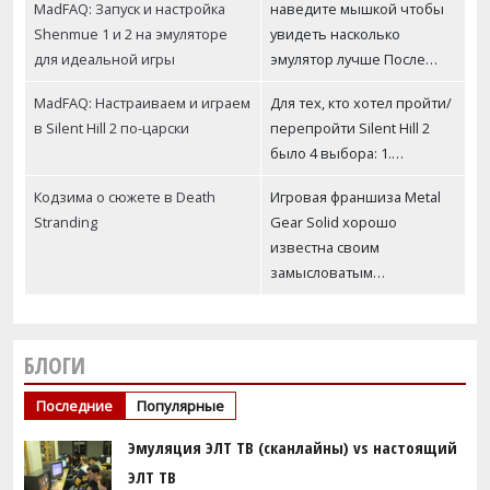
MadFAQ: Запуск и настройка
наведите мышкой чтобы
Shenmue 1 и 2 на эмуляторе
увидеть насколько
для идеальной игры
эмулятор лучше После…
MadFAQ: Настраиваем и играем
Для тех, кто хотел пройти/
в Silent Hill 2 по-царски
перепройти Silent Hill 2
было 4 выбора: 1.…
Кодзима о сюжете в Death
Игровая франшиза Metal
Stranding
Gear Solid хорошо
известна своим
замысловатым…
БЛОГИ
Последние
Популярные
Эмуляция ЭЛТ ТВ (сканлайны) vs настоящий
ЭЛТ ТВ