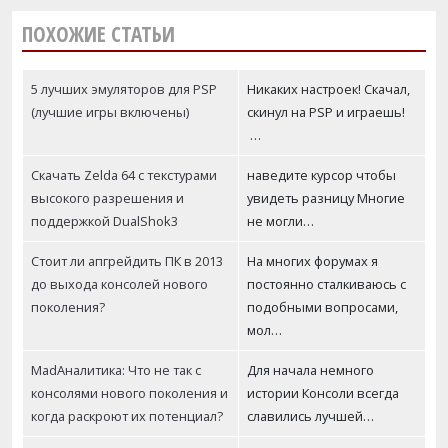
ПОХОЖИЕ СТАТЬИ
5 лучших эмуляторов для PSP
Никаких настроек! Скачал,
(лучшие игры включены)
скинул на PSP и играешь!
…
Скачать Zelda 64 с текстурами
наведите курсор чтобы
высокого разрешения и
увидеть разницу Многие
поддержкой DualShok3
не могли…
Стоит ли апгрейдить ПК в 2013
На многих форумах я
до выхода консолей нового
постоянно сталкиваюсь с
поколения?
подобными вопросами,
мол…
MadАналитика: Что не так с
Для начала немного
консолями нового поколения и
истории Консоли всегда
когда раскроют их потенциал?
славились лучшей…