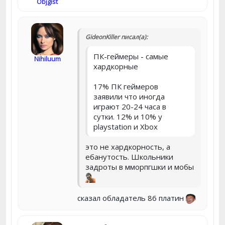
Objgist
GideonKiller писал(а):
ПК-геймеры - самые
Nihiluum
хардкорные
17% ПК геймеров
заявили что иногда
играют 20-24 часа в
сутки. 12% и 10% у
playstation и Xbox
это не хардкорность, а
ебанутость. Школьники
задроты в мморпгшки и мобы
сказал обладатель 86 платин