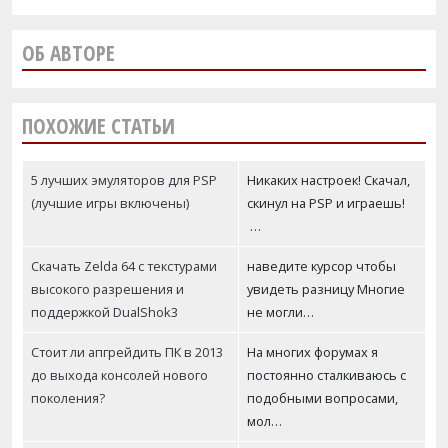
ОБ АВТОРЕ
ПОХОЖИЕ СТАТЬИ
5 лучших эмуляторов для PSP
Никаких настроек! Скачал,
(лучшие игры включены)
скинул на PSP и играешь!
…
Скачать Zelda 64 с текстурами
наведите курсор чтобы
высокого разрешения и
увидеть разницу Многие
поддержкой DualShok3
не могли…
Стоит ли апгрейдить ПК в 2013
На многих форумах я
до выхода консолей нового
постоянно сталкиваюсь с
поколения?
подобными вопросами,
мол…