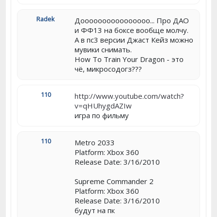
Radek
Доооооооооооооооо... Про ДАО
и ФФ13 на боксе вообще молчу.
А в пс3 версии Джаст Кейз можно
мувики снимать.
How To Train Your Dragon - это
чё, микросодогз???
110
http://www.youtube.com/watch?
v=qHUhygdAZIw
игра по фильму
110
Metro 2033
Platform: Xbox 360
Release Date: 3/16/2010
Supreme Commander 2
Platform: Xbox 360
Release Date: 3/16/2010
будут на пк