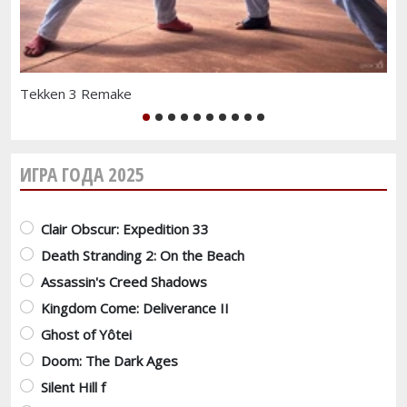
Tekken 3 Remake
Зе
1
2
3
4
5
6
7
8
9
10
ИГРА ГОДА 2025
Варианты
Clair Obscur: Expedition 33
Death Stranding 2: On the Beach
Assassin's Creed Shadows
Kingdom Come: Deliverance II
Ghost of Yôtei
Doom: The Dark Ages
Silent Hill f