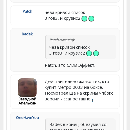
Patch
чеза кривой список
3 гов3, и крузис2
Radek
Patch писал(а):
чеза кривой список
3 гов3, и крузис2
Patch, это Слим Эффект.
Действительно жалко тех, кто
купит Метро 2033 на боксе.
Посмотрел ща на скрины чпбокс
версии - ссаное гавно
Заводной
Апельсин
OneHaveYou
Radek в конец обезумел со