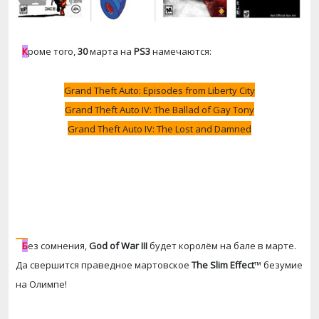
К
роме того,
30
марта на
PS3
намечаются:
Grand Theft Auto: Episodes from Liberty City
Grand Theft Auto IV: The Ballad of Gay Tony
Grand Theft Auto IV: The Lost and Damned
Б
ез сомнения,
God of War III
будет королём на бале в марте.
Да свершится праведное мартовское
The Slim Effect
™ безумие
на Олимпе!