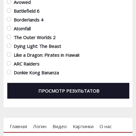
Avowed
Battlefield 6
Borderlands 4
Atomfall
The Outer Worlds 2
Dying Light: The Beast
Like a Dragon: Pirates in Hawaii
ARC Raiders
Donkie Kong Bananza
Footer menu
Главная
Логин
Видео
Картинки
О нас