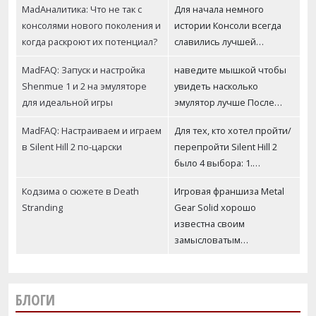
MadАналитика: Что не так с
Для начала немного
консолями нового поколения и
истории Консоли всегда
когда раскроют их потенциал?
славились лучшей…
MadFAQ: Запуск и настройка
наведите мышкой чтобы
Shenmue 1 и 2 на эмуляторе
увидеть насколько
для идеальной игры
эмулятор лучше После…
MadFAQ: Настраиваем и играем
Для тех, кто хотел пройти/
в Silent Hill 2 по-царски
перепройти Silent Hill 2
было 4 выбора: 1.…
Кодзима о сюжете в Death
Игровая франшиза Metal
Stranding
Gear Solid хорошо
известна своим
замысловатым…
БЛОГИ