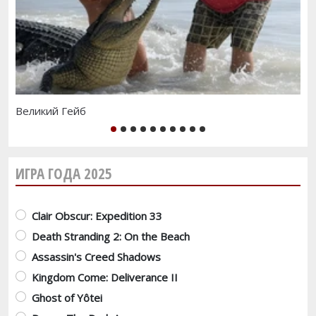
Великий Гейб
Ре
1
2
3
4
5
6
7
8
9
10
ИГРА ГОДА 2025
Варианты
Clair Obscur: Expedition 33
Death Stranding 2: On the Beach
Assassin's Creed Shadows
Kingdom Come: Deliverance II
Ghost of Yôtei