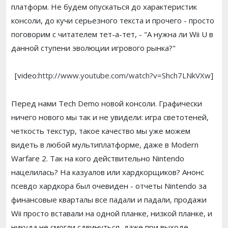
платформ. Не будем опускаться до характеристик
консоли, до кучи серьезного текста и прочего - просто
поговорим с читателем тет-а-тет, - "А нужна ли Wii U в
данной ступени эволюции игрового рынка?"
[video:
http://www.youtube.com/watch?v=Shch7LNkVXw
]
Перед нами Tech Demo новой консоли. Графически
ничего нового мы так и не увидели: игра светотеней,
четкость текстур, такое качество мы уже можем
видеть в любой мультиплатформе, даже в Modern
Warfare 2. Так на кого действительно Nintendo
нацелилась? На казуалов или хардкорщиков? Анонс
псевдо хардкора был очевиден - отчеты Nintendo за
финансовые кварталы все падали и падали, продажи
Wii просто вставали на одной планке, низкой планке, и
никуда не смогли сдвинуться, даже при выходе