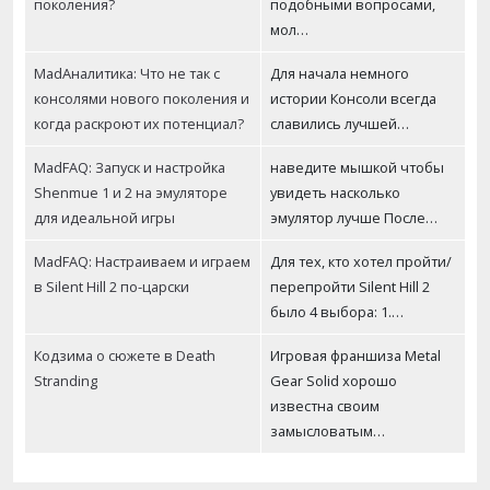
поколения?
подобными вопросами,
мол…
MadАналитика: Что не так с
Для начала немного
консолями нового поколения и
истории Консоли всегда
когда раскроют их потенциал?
славились лучшей…
MadFAQ: Запуск и настройка
наведите мышкой чтобы
Shenmue 1 и 2 на эмуляторе
увидеть насколько
для идеальной игры
эмулятор лучше После…
MadFAQ: Настраиваем и играем
Для тех, кто хотел пройти/
в Silent Hill 2 по-царски
перепройти Silent Hill 2
было 4 выбора: 1.…
Кодзима о сюжете в Death
Игровая франшиза Metal
Stranding
Gear Solid хорошо
известна своим
замысловатым…