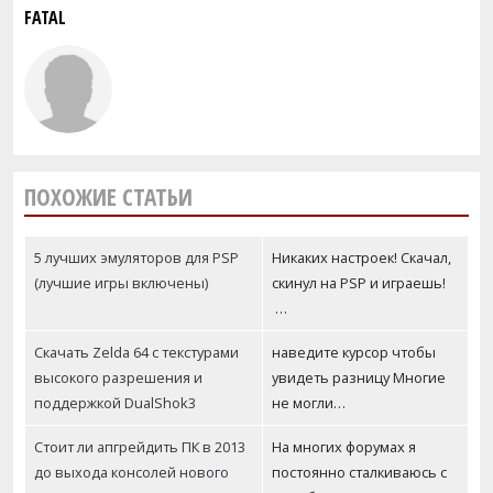
FATAL
ПОХОЖИЕ СТАТЬИ
5 лучших эмуляторов для PSP
Никаких настроек! Скачал,
(лучшие игры включены)
скинул на PSP и играешь!
…
Скачать Zelda 64 с текстурами
наведите курсор чтобы
высокого разрешения и
увидеть разницу Многие
поддержкой DualShok3
не могли…
Стоит ли апгрейдить ПК в 2013
На многих форумах я
до выхода консолей нового
постоянно сталкиваюсь с