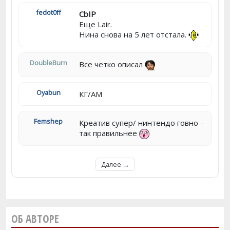
fedot0ff
CbIP
Еще Lair.
Нина снова на 5 лет отстала.
DoubleBurn
Все четко описал
Oyabun
КГ/АМ
Femshep
Креатив супер/ нинтендо говно -
так правильнее
Далее →
ОБ АВТОРЕ