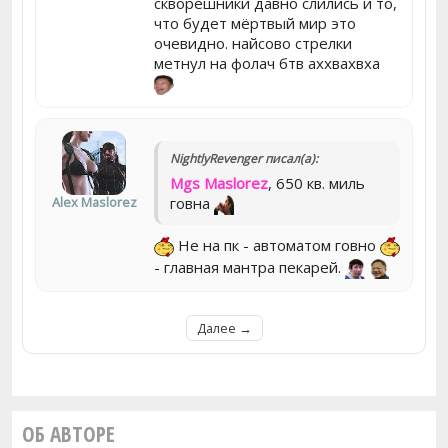
скворешники давно слились и то,
что будет мёртвый мир это
очевидно. найсово стрелки
метнул на фолач бтв аххвахвха
NightlyRevenger писал(а):
Mgs Maslorez
, 650 кв. миль
Alex Maslorez
говна
Не на пк - автоматом говно
- главная мантра пекарей.
Далее →
ОБ АВТОРЕ