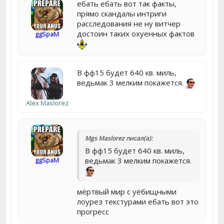
ебать ебать вот так факты,
прямо скандалы интриги
расследования не ну витчер
достоин таких охуенных фактов
ggSpaM
В фф15 будет 640 кв. миль,
ведьмак 3 мелким покажется.
Alex Maslorez
Mgs Maslorez писал(а):
В фф15 будет 640 кв. миль,
ggSpaM
ведьмак 3 мелким покажется.
мёртвый мир с уёбищными
лоурез текстурами ебать вот это
прогресс