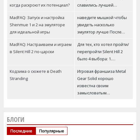
когда раскроют их потенциал?
славились лучшей…
MadFAQ: Запуск и настройка
наведите мышкой чтобы
Shenmue 1 и 2 на эмуляторе
увидеть насколько
для идеальной игры
эмулятор лучше После…
MadFAQ: Настраиваем и играем
Для тех, кто хотел пройти/
в Silent Hill 2 по-царски
перепройти Silent Hill 2
было 4 выбора: 1.…
Кодзима о сюжете в Death
Игровая франшиза Metal
Stranding
Gear Solid хорошо
известна своим
замысловатым…
БЛОГИ
Последние
Популярные