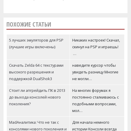
ПОХОЖИЕ СТАТЬИ
5 лучших эмуляторов для PSP
Никаких настроек! Скачал,
(лучшие игры включены)
скинул на PSP и играешь!
…
Скачать Zelda 64 с текстурами
наведите курсор чтобы
высокого разрешения и
увидеть разницу Многие
поддержкой DualShok3
не могли…
Стоит ли апгрейдить ПК в 2013
На многих форумах я
до выхода консолей нового
постоянно сталкиваюсь с
поколения?
подобными вопросами,
мол…
MadАналитика: Что не так с
Для начала немного
консолями нового поколения и
истории Консоли всегда