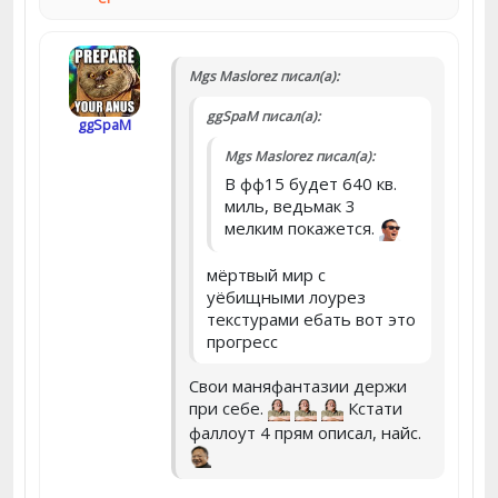
Mgs Maslorez писал(а):
ggSpaM писал(а):
ggSpaM
Mgs Maslorez писал(а):
В фф15 будет 640 кв.
миль, ведьмак 3
мелким покажется.
мёртвый мир с
уёбищными лоурез
текстурами ебать вот это
прогресс
Свои маняфантазии держи
при себе.
Кстати
фаллоут 4 прям описал, найс.