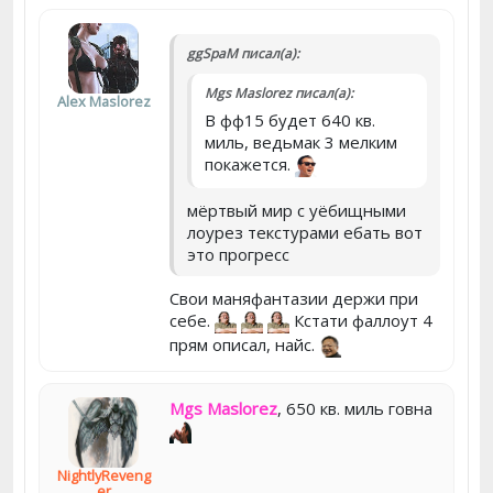
ggSpaM писал(а):
Mgs Maslorez писал(а):
Alex Maslorez
В фф15 будет 640 кв.
миль, ведьмак 3 мелким
покажется.
мёртвый мир с уёбищными
лоурез текстурами ебать вот
это прогресс
Свои маняфантазии держи при
себе.
Кстати фаллоут 4
прям описал, найс.
Mgs Maslorez
, 650 кв. миль говна
NightlyReveng
er