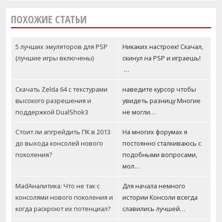
ПОХОЖИЕ СТАТЬИ
5 лучших эмуляторов для PSP
Никаких настроек! Скачал,
(лучшие игры включены)
скинул на PSP и играешь!
…
Скачать Zelda 64 с текстурами
наведите курсор чтобы
высокого разрешения и
увидеть разницу Многие
поддержкой DualShok3
не могли…
Стоит ли апгрейдить ПК в 2013
На многих форумах я
до выхода консолей нового
постоянно сталкиваюсь с
поколения?
подобными вопросами,
мол…
MadАналитика: Что не так с
Для начала немного
консолями нового поколения и
истории Консоли всегда
когда раскроют их потенциал?
славились лучшей…