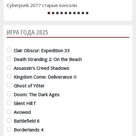
Cyberpunk 2077 старые консоли
Ла
1
2
3
4
5
6
7
8
9
10
ИГРА ГОДА 2025
Варианты
Clair Obscur: Expedition 33
Death Stranding 2: On the Beach
Assassin's Creed Shadows
Kingdom Come: Deliverance II
Ghost of Yôtei
Doom: The Dark Ages
Silent Hill f
Avowed
Battlefield 6
Borderlands 4