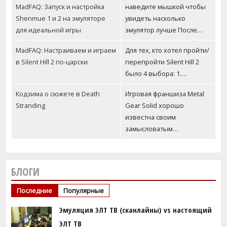
MadFAQ: Запуск и настройка
наведите мышкой чтобы
Shenmue 1 и 2 на эмуляторе
увидеть насколько
для идеальной игры
эмулятор лучше После…
MadFAQ: Настраиваем и играем
Для тех, кто хотел пройти/
в Silent Hill 2 по-царски
перепройти Silent Hill 2
было 4 выбора: 1.…
Кодзима о сюжете в Death
Игровая франшиза Metal
Stranding
Gear Solid хорошо
известна своим
замысловатым…
БЛОГИ
Последние
Популярные
Эмуляция ЭЛТ ТВ (сканлайны) vs настоящий
ЭЛТ ТВ