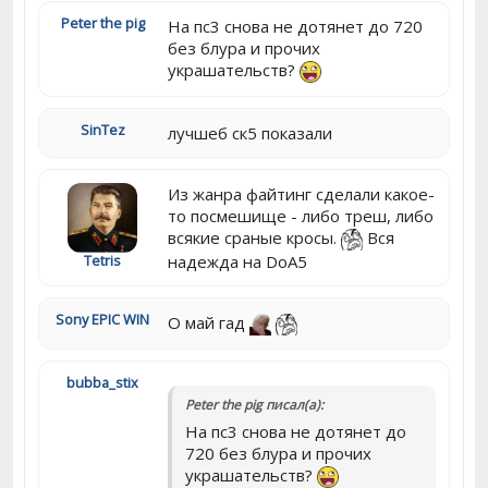
Peter the pig
На пс3 снова не дотянет до 720
без блура и прочих
украшательств?
SinTez
лучшеб ск5 показали
Из жанра файтинг сделали какое-
то посмешище - либо треш, либо
всякие сраные кросы.
Вся
надежда на DoA5
Tetris
Sony EPIC WIN
О май гад
bubba_stix
Peter the pig писал(а):
На пс3 снова не дотянет до
720 без блура и прочих
украшательств?