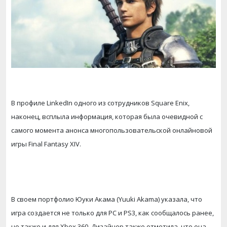
В профиле LinkedIn одного из сотрудников Square Enix,
наконец, всплыла информация, которая была очевидной с
самого момента анонса многопользовательской онлайновой
игры Final Fantasy XIV.
В своем портфолио Юуки Акама (Yuuki Akama) указала, что
игра создается не только для РС и PS3, как сообщалось ранее,
но также и для Xbox 360. Дизайнер также отметила, что она