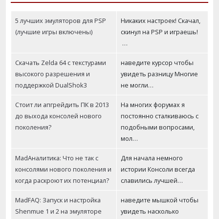
5 лучших эмуляторов для PSP
Никаких настроек! Скачал,
(лучшие игры включены)
скинул на PSP и играешь!
…
Скачать Zelda 64 с текстурами
наведите курсор чтобы
высокого разрешения и
увидеть разницу Многие
поддержкой DualShok3
не могли…
Стоит ли апгрейдить ПК в 2013
На многих форумах я
до выхода консолей нового
постоянно сталкиваюсь с
поколения?
подобными вопросами,
мол…
MadАналитика: Что не так с
Для начала немного
консолями нового поколения и
истории Консоли всегда
когда раскроют их потенциал?
славились лучшей…
MadFAQ: Запуск и настройка
наведите мышкой чтобы
Shenmue 1 и 2 на эмуляторе
увидеть насколько