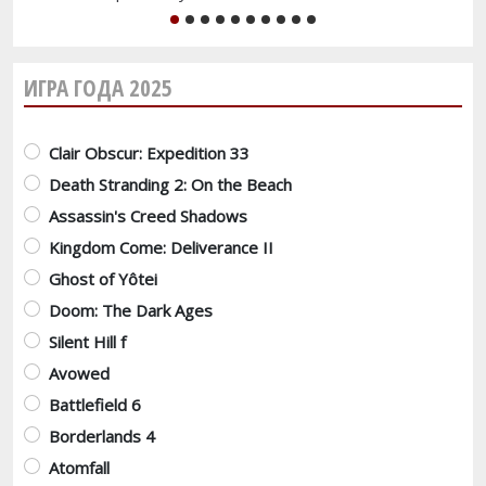
1
2
3
4
5
6
7
8
9
10
ИГРА ГОДА 2025
Варианты
Clair Obscur: Expedition 33
Death Stranding 2: On the Beach
Assassin's Creed Shadows
Kingdom Come: Deliverance II
Ghost of Yôtei
Doom: The Dark Ages
Silent Hill f
Avowed
Battlefield 6
Borderlands 4
Atomfall