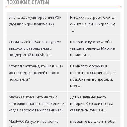
ПОХОЖИЕ СТАТЬИ
5 лучших эмуляторов для PSP
Никаких настроек! Скачал,
(лучшие игры включены)
скинул на PSP и играешь!
…
Скачать Zelda 64 с текстурами
наведите курсор чтобы
высокого разрешения и
увидеть разницу Многие
поддержкой DualShok3
не могли…
Стоит ли апгрейдить ПК в 2013
На многих форумах я
до выхода консолей нового
постоянно сталкиваюсь с
поколения?
подобными вопросами,
мол…
MadАналитика: Что не так с
Для начала немного
консолями нового поколения и
истории Консоли всегда
когда раскроют их потенциал?
славились лучшей…
MadFAQ: Запуск и настройка
наведите мышкой чтобы