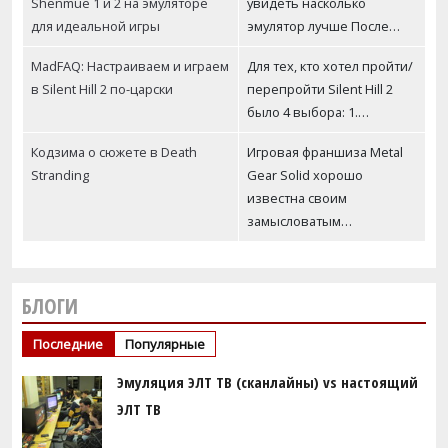
Shenmue 1 и 2 на эмуляторе
увидеть насколько
для идеальной игры
эмулятор лучше После…
MadFAQ: Настраиваем и играем
Для тех, кто хотел пройти/
в Silent Hill 2 по-царски
перепройти Silent Hill 2
было 4 выбора: 1.…
Кодзима о сюжете в Death
Игровая франшиза Metal
Stranding
Gear Solid хорошо
известна своим
замысловатым…
БЛОГИ
Последние
Популярные
Эмуляция ЭЛТ ТВ (сканлайны) vs настоящий
ЭЛТ ТВ