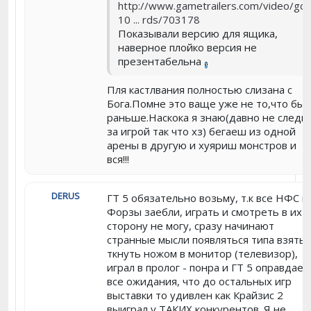
http://www.gametrailers.com/video/gc-
10 ... rds/703178
Показывали версию для ящика,
наверное плойко версия не
презентабельна
Пля кастлвания полностью слизана с
Бога.Помне это ваще уже не то,что бы
раньше.Наскока я знаю(давно не следи
за игрой так что хз) бегаеш из одной
арены в другую и хуяриш монстров и
вся!!!
DERUS
ГТ 5 обязательно возьму, т.к все НФС и
Форзы заебли, играть и смотреть в их
сторону не могу, сразу начинают
странные мысли появляться типа взять 
ткнуть ножом в монитор (телевизор),
играл в пролог - понра и ГТ 5 оправдает
все ожидания, что до остальных игр
выставки то удивлен как Крайзис 2
выиграл у ТАКИХ конкурентов. Я не