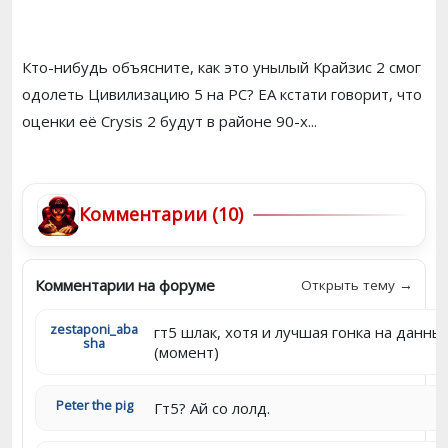
Кто-нибудь объясните, как это унылый Крайзис 2 смог
одолеть Цивилизацию 5 на PC? EA кстати говорит, что
оценки её Crysis 2 будут в районе 90-х...
Комментарии (10)
Комментарии на форуме
Открыть тему →
zestaponi_aba
гт5 шлак, хотя и лучшая гонка на данны
sha
(момент)
Peter the pig
Гт5? Ай со лолд.