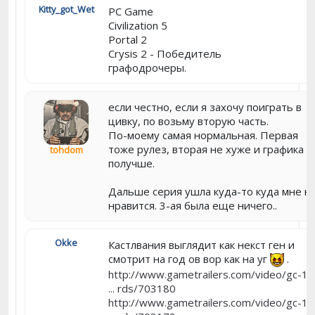
Kitty_got_Wet
PC Game
Civilization 5
Portal 2
Crysis 2 - Победитель
графодрочеры.
если честно, если я захочу поиграть в
цивку, по возьму вторую часть.
По-моему самая нормальная. Первая
тоже рулез, вторая не хуже и графика
tohdom
получше.
Дальше серия ушла куда-то куда мне н
нравится. 3-ая была еще ничего..
Okke
Кастлвания выглядит как некст ген и
смотрит на год ов вор как на уг
.
http://www.gametrailers.com/video/gc-10
... rds/703180
http://www.gametrailers.com/video/gc-10