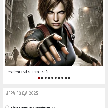
Resident Evil 4: Lara Croft
Зе
1
2
3
4
5
6
7
8
9
10
ИГРА ГОДА 2025
Варианты
Clair Obscur: Expedition 33