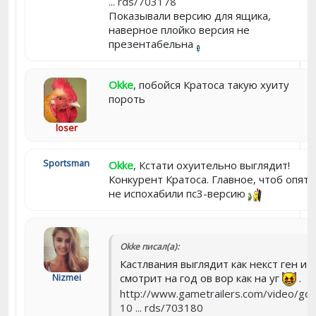
... rds/703178
Показывали версию для ящика,
наверное плойко версия не
презентабельна
Okke
, побойся Кратоса такую хуиту
пороть
loser
Sportsman
Okke
, Кстати охуительно выглядит!
Конкурент Кратоса. Главное, чтоб опять
не испохабили пс3-версию
Okke писал(а):
Кастлвания выглядит как некст ген и
Nizmei
смотрит на год ов вор как на уг
.
http://www.gametrailers.com/video/gc-
10 ... rds/703180