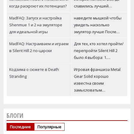
когда раскроют их потенциал?
славились лучшей…
MadFAQ: Запуск и настройка
наведите мышкой чтобы
Shenmue 1 и 2 на эмуляторе
увидеть насколько
для идеальной игры
эмулятор лучше После…
MadFAQ: Настраиваем и играем
Для тех, кто хотел пройти/
в Silent Hill 2 по-царски
перепройти Silent Hill 2
было 4 выбора: 1.…
Кодзима о сюжете в Death
Игровая франшиза Metal
Stranding
Gear Solid хорошо
известна своим
замысловатым…
БЛОГИ
Последние
Популярные