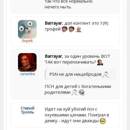
так что все нормально.
нечего ныть
Barrayar
, доп контент это 1(!!!)
трофей
Xopek
Barrayar
, за один уровень ВОТ
ТАК вот переплачивать?
PSN не для нищебродов
caramba
ПСН для детей с богатенькими
родителями
Старый
Идет на хуй убогий псн с
Тролль
охуевшими ценами. Поиграл в
демку - идут они дважды