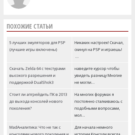
ПОХОЖИЕ СТАТЬИ
5 лучших эмуляторов для PSP
Никаких настроек! Скачал,
(лучшие игры включены)
скинул на PSP и играешь!
…
Скачать Zelda 64 с текстурами
наведите курсор чтобы
высокого разрешения и
увидеть разницу Многие
поддержкой DualShok3
не могли…
Стоит ли апгрейдить ПК в 2013
На многих форумах я
до выхода консолей нового
постоянно сталкиваюсь с
поколения?
подобными вопросами,
мол…
MadАналитика: Что не так с
Для начала немного
консолями нового поколения и
истории Консоли всегда