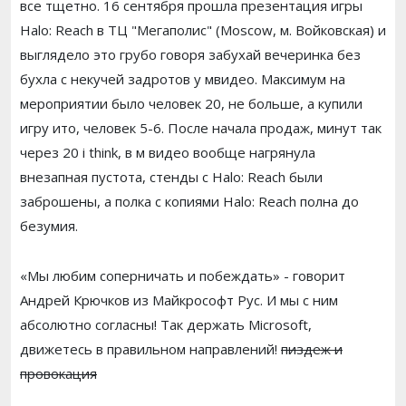
все тщетно. 16 сентября прошла презентация игры
Halo: Reach в ТЦ "Мегаполис" (Moscow, м. Войковская) и
выглядело это грубо говоря забухай вечеринка без
бухла с некучей задротов у мвидео. Максимум на
мероприятии было человек 20, не больше, а купили
игру ито, человек 5-6. После начала продаж, минут так
через 20 i think, в м видео вообще нагрянула
внезапная пустота, стенды с Halo: Reach были
заброшены, а полка с копиями Halo: Reach полна до
безумия.
«Мы любим соперничать и побеждать» - говорит
Андрей Крючков из Майкрософт Рус. И мы с ним
абсолютно согласны! Так держать Microsoft,
движетесь в правильном направлений!
пиздеж и
провокация