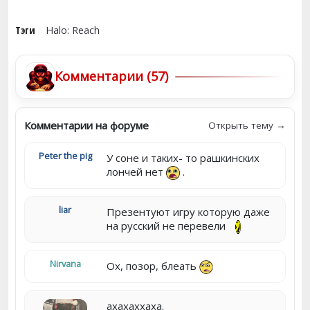
Тэги
Halo: Reach
Комментарии (57)
Комментарии на форуме
Открыть тему →
Peter the pig
У соне и таких- то рашкинских
лончей нет
.
liar
Презентуют игру которую даже
на русский не перевели
Nirvana
Ох, позор, блеать
ахахаххаха.