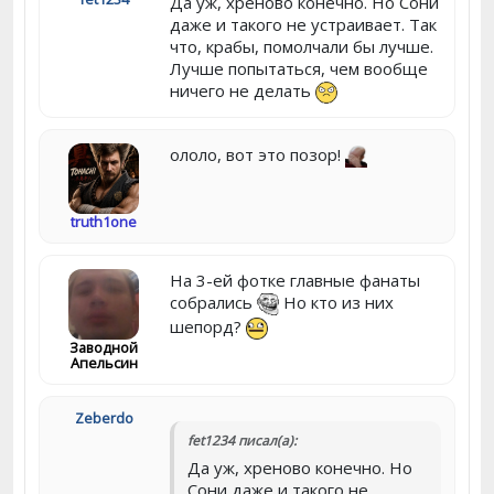
Да уж, хреново конечно. Но Сони
даже и такого не устраивает. Так
что, крабы, помолчали бы лучше.
Лучше попытаться, чем вообще
ничего не делать
ололо, вот это позор!
truth1one
На 3-ей фотке главные фанаты
собрались
Но кто из них
шепорд?
Заводной
Апельсин
Zeberdo
fet1234 писал(а):
Да уж, хреново конечно. Но
Сони даже и такого не