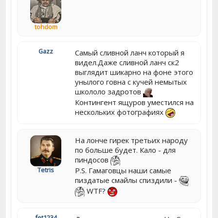
tohdom
Gazz
Самый сливной ланч который я
видел.Даже сливной ланч ск2
выглядит шикарно на фоне этого
унылого говна с кучей немытых
школоло задротов
Контингент ящуров уместился на
нескольких фотографиях
На лонче гирек третьих народу
по больше будет. Кало - для
пиндосов
P.S. Гамаговцы наши самые
Tetris
пиздатые смайлы спиздили -
WTF?
fet1234