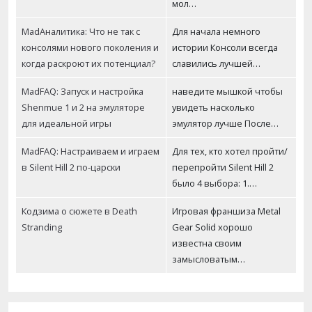
мол…
MadАналитика: Что не так с
Для начала немного
консолями нового поколения и
истории Консоли всегда
когда раскроют их потенциал?
славились лучшей…
MadFAQ: Запуск и настройка
наведите мышкой чтобы
Shenmue 1 и 2 на эмуляторе
увидеть насколько
для идеальной игры
эмулятор лучше После…
MadFAQ: Настраиваем и играем
Для тех, кто хотел пройти/
в Silent Hill 2 по-царски
перепройти Silent Hill 2
было 4 выбора: 1.…
Кодзима о сюжете в Death
Игровая франшиза Metal
Stranding
Gear Solid хорошо
известна своим
замысловатым…