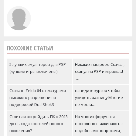
ПОХОЖИЕ СТАТЬИ
5 лучших эмуляторов для PSP
Никаких настроек! Скачал,
(лучшие игры включены)
скинул на PSP и играешь!
…
Скачать Zelda 64 с текстурами
наведите курсор чтобы
высокого разрешения и
увидеть разницу Многие
поддержкой DualShok3
не могли…
Стоит ли апгрейдить ПК в 2013
На многих форумах я
до выхода консолей нового
постоянно сталкиваюсь с
поколения?
подобными вопросами,