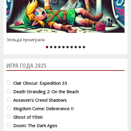
Зельда проиграла
Te
1
2
3
4
5
6
7
8
9
10
ИГРА ГОДА 2025
Варианты
Clair Obscur: Expedition 33
Death Stranding 2: On the Beach
Assassin's Creed Shadows
Kingdom Come: Deliverance II
Ghost of Yôtei
Doom: The Dark Ages