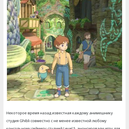
Некоторое время назад известная каждому анимешнику
студия Ghibli совместно с не менее известной любому
консольному геймеру студией Level 5, анонсировали игру для