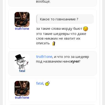
вообще.
Какое то говноаниме ?
за такие слова морду бьют
truth1one
это такие шедевры что даже
слов никаких не хватит их
описать
truth1one
, и что это за шедевр
под названием нино
куни
?
fatal
fatal
,
truth1one