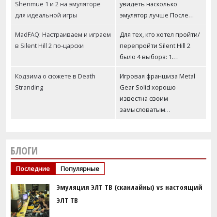
Shenmue 1 и 2 на эмуляторе
увидеть насколько
для идеальной игры
эмулятор лучше После…
MadFAQ: Настраиваем и играем
Для тех, кто хотел пройти/
в Silent Hill 2 по-царски
перепройти Silent Hill 2
было 4 выбора: 1.…
Кодзима о сюжете в Death
Игровая франшиза Metal
Stranding
Gear Solid хорошо
известна своим
замысловатым…
БЛОГИ
Последние
Популярные
Эмуляция ЭЛТ ТВ (сканлайны) vs настоящий
ЭЛТ ТВ