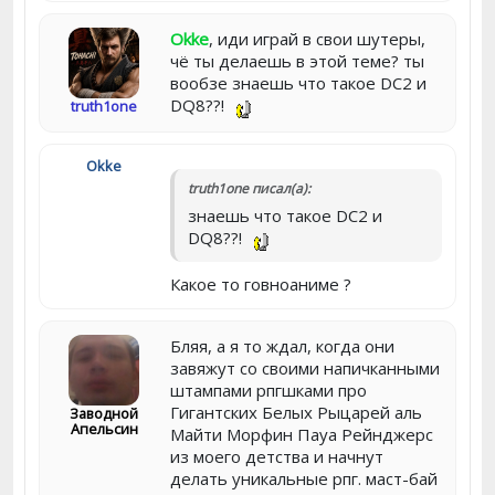
Okke
, иди играй в свои шутеры,
чё ты делаешь в этой теме? ты
вообзе знаешь что такое DC2 и
DQ8??!
truth1one
Okke
truth1one писал(а):
знаешь что такое DC2 и
DQ8??!
Какое то говноаниме ?
Бляя, а я то ждал, когда они
завяжут со своими напичканными
штампами рпгшками про
Гигантских Белых Рыцарей аль
Заводной
Апельсин
Майти Морфин Пауа Рейнджерс
из моего детства и начнут
делать уникальные рпг. маст-бай