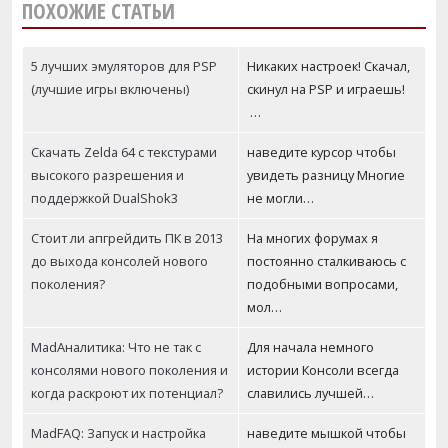
ПОХОЖИЕ СТАТЬИ
5 лучших эмуляторов для PSP
Никаких настроек! Скачал,
(лучшие игры включены)
скинул на PSP и играешь!
…
Скачать Zelda 64 с текстурами
наведите курсор чтобы
высокого разрешения и
увидеть разницу Многие
поддержкой DualShok3
не могли…
Стоит ли апгрейдить ПК в 2013
На многих форумах я
до выхода консолей нового
постоянно сталкиваюсь с
поколения?
подобными вопросами,
мол…
MadАналитика: Что не так с
Для начала немного
консолями нового поколения и
истории Консоли всегда
когда раскроют их потенциал?
славились лучшей…
MadFAQ: Запуск и настройка
наведите мышкой чтобы