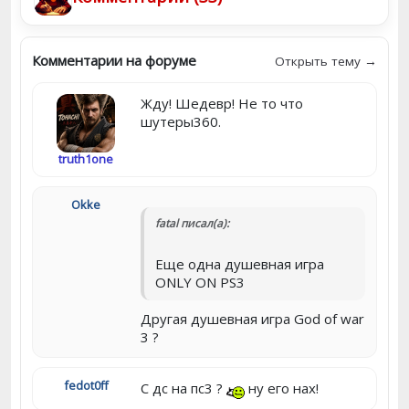
Комментарии на форуме
Открыть тему →
Жду! Шедевр! Не то что
шутеры360.
truth1one
Okke
fatal писал(а):
Еще одна душевная игра
ONLY ON PS3
Другая душевная игра God of war
3 ?
fedot0ff
С дс на пс3 ?
ну его нах!