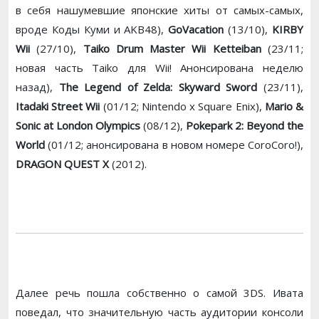
в себя нашумевшие японские хиты от самых-самых,
вроде Коды Куми и AKB48),
GoVacation
(13/10),
KIRBY
Wii
(27/10),
Taiko Drum Master Wii Ketteiban
(23/11;
новая часть Taiko для Wii! Анонсирована неделю
назад),
The Legend of Zelda: Skyward Sword
(23/11),
Itadaki Street Wii
(01/12; Nintendo x Square Enix),
Mario &
Sonic at London Olympics
(08/12),
Pokepark 2: Beyond the
World
(01/12; анонсирована в новом номере CoroCoro!),
DRAGON QUEST X
(2012).
Далее речь пошла собственно о самой 3DS. Ивата
поведал, что значительную часть аудитории консоли