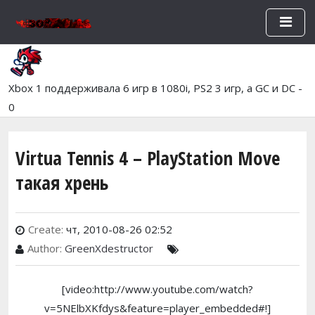
Перейти к основному содержан
Xbox 1 поддерживала 6 игр в 1080i, PS2 3 игр, а GC и DC -
0
Virtua Tennis 4 – PlayStation Move
такая хрень
Create:
чт, 2010-08-26 02:52
Author:
GreenXdestructor
[video:http://www.youtube.com/watch?
v=5NElbXKfdys&feature=player_embedded#!]