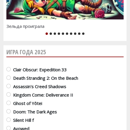
Зельда проиграла
Ко
1
2
3
4
5
6
7
8
9
10
ИГРА ГОДА 2025
Варианты
Clair Obscur: Expedition 33
Death Stranding 2: On the Beach
Assassin's Creed Shadows
Kingdom Come: Deliverance II
Ghost of Yôtei
Doom: The Dark Ages
Silent Hill f
Avowed