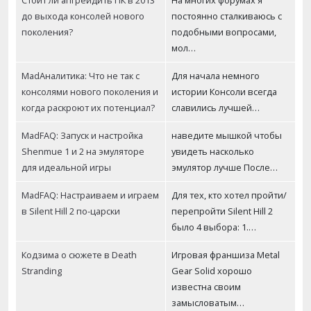
до выхода консолей нового
постоянно сталкиваюсь с
поколения?
подобными вопросами,
мол…
MadАналитика: Что не так с
Для начала немного
консолями нового поколения и
истории Консоли всегда
когда раскроют их потенциал?
славились лучшей…
MadFAQ: Запуск и настройка
наведите мышкой чтобы
Shenmue 1 и 2 на эмуляторе
увидеть насколько
для идеальной игры
эмулятор лучше После…
MadFAQ: Настраиваем и играем
Для тех, кто хотел пройти/
в Silent Hill 2 по-царски
перепройти Silent Hill 2
было 4 выбора: 1.…
Кодзима о сюжете в Death
Игровая франшиза Metal
Stranding
Gear Solid хорошо
известна своим
замысловатым…