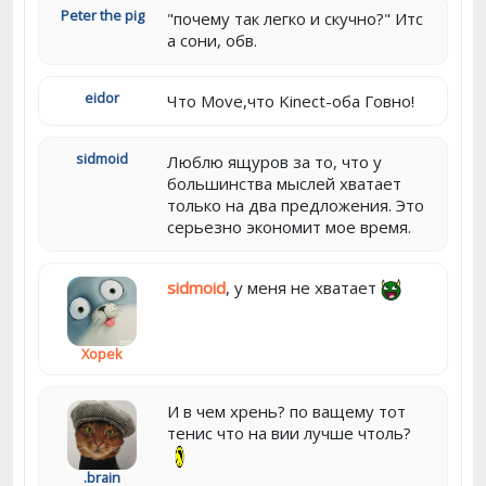
Peter the pig
"почему так легко и скучно?" Итс
а сони, обв.
eidor
Что Move,что Kinect-оба Говно!
sidmoid
Люблю ящуров за то, что у
большинства мыслей хватает
только на два предложения. Это
серьезно экономит мое время.
sidmoid
, у меня не хватает
Xopek
И в чем хрень? по ващему тот
тенис что на вии лучше чтоль?
.brain