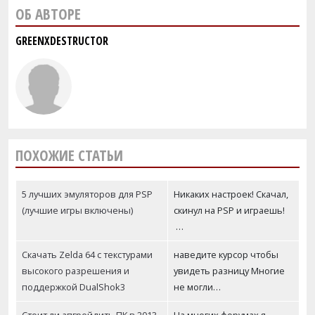
ОБ АВТОРЕ
GREENXDESTRUCTOR
ПОХОЖИЕ СТАТЬИ
5 лучших эмуляторов для PSP
Никаких настроек! Скачал,
(лучшие игры включены)
скинул на PSP и играешь!
…
Скачать Zelda 64 с текстурами
наведите курсор чтобы
высокого разрешения и
увидеть разницу Многие
поддержкой DualShok3
не могли…
Стоит ли апгрейдить ПК в 2013
На многих форумах я