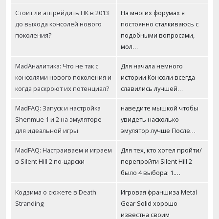
Стоит ли апгрейдить ПК в 2013
На многих форумах я
до выхода консолей нового
постоянно сталкиваюсь с
поколения?
подобными вопросами,
мол…
MadАналитика: Что не так с
Для начала немного
консолями нового поколения и
истории Консоли всегда
когда раскроют их потенциал?
славились лучшей…
MadFAQ: Запуск и настройка
наведите мышкой чтобы
Shenmue 1 и 2 на эмуляторе
увидеть насколько
для идеальной игры
эмулятор лучше После…
MadFAQ: Настраиваем и играем
Для тех, кто хотел пройти/
в Silent Hill 2 по-царски
перепройти Silent Hill 2
было 4 выбора: 1.…
Кодзима о сюжете в Death
Игровая франшиза Metal
Stranding
Gear Solid хорошо
известна своим