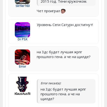
2015 год. Тени кружочком.
SkYler163
Чет проиграл
Уровень Сеги Сатурн достигнут!
Dr PSX
на 3дс будет лучшая жрпг
прошлого гена. а че на щилде?
Error
Error писал(а):
на 3дс будет лучшая жрпг
KlausAusfII
прошлого гена. а че на
щилде?