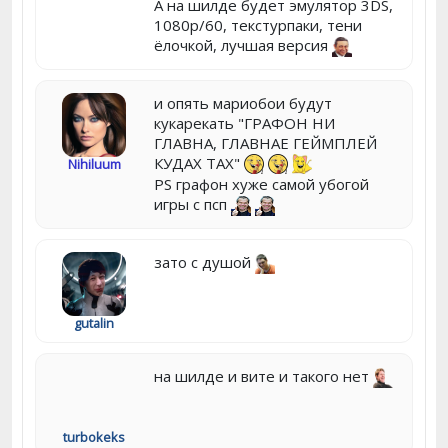
А на шилде будет эмулятор 3DS,
1080p/60, текстурпаки, тени
ёлочкой, лучшая версия
и опять мариобои будут
кукарекать "ГРАФОН НИ
ГЛАВНА, ГЛАВНАЕ ГЕЙМПЛЕЙ
КУДАХ ТАХ"
Nihiluum
PS графон хуже самой убогой
игры с псп
зато с душой
gutalin
на шилде и вите и такого нет
turbokeks