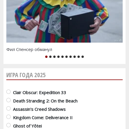
Фил Спенсер обманул
Xb
1
2
3
4
5
6
7
8
9
10
ИГРА ГОДА 2025
Варианты
Clair Obscur: Expedition 33
Death Stranding 2: On the Beach
Assassin's Creed Shadows
Kingdom Come: Deliverance II
Ghost of Yôtei