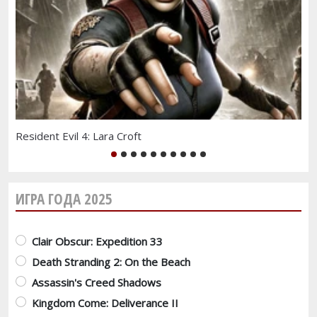
Resident Evil 4: Lara Croft
Ко
1
2
3
4
5
6
7
8
9
10
ИГРА ГОДА 2025
Варианты
Clair Obscur: Expedition 33
Death Stranding 2: On the Beach
Assassin's Creed Shadows
Kingdom Come: Deliverance II