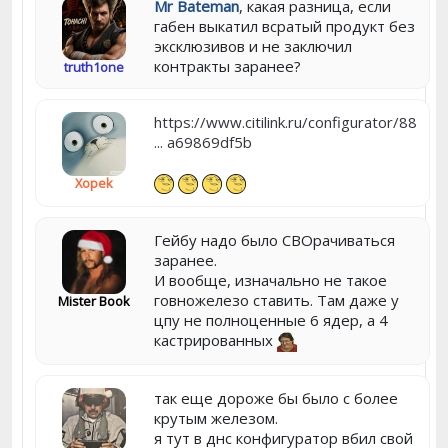
Mr Bateman
, какая разница, если
габен выкатил всратый продукт без
эксклюзивов и не заключил
контракты заранее?
truth1one
https://www.citilink.ru/configurator/88
... a69869df5b
Xopek
Гейбу надо было СВОрачиваться
заранее.
И вообще, изначально не такое
говножелезо ставить. Там даже у
Mister Book
цпу не полноценные 6 ядер, а 4
кастрированных
так еще дороже бы было с более
крутым железом.
я тут в днс конфигуратор вбил свой