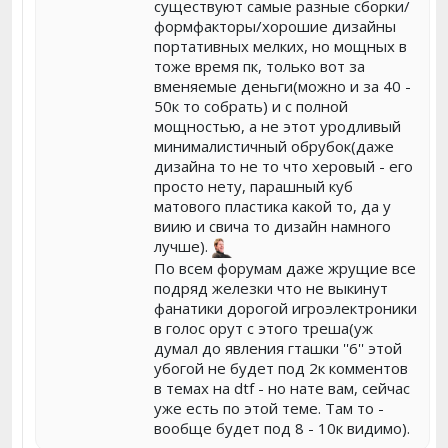
существуют самые разные сборки/
формфакторы/хорошие дизайны
портативных мелких, но мощных в
тоже время пк, только вот за
вменяемые деньги(можно и за 40 -
50к то собрать) и с полной
мощностью, а не этот уродливый
минималистичный обрубок(даже
дизайна то не то что херовый - его
просто нету, парашный куб
матового пластика какой то, да у
виию и свича то дизайн намного
лучше).
По всем форумам даже жрущие все
подряд железки что не выкинут
фанатики дорогой игроэлектроники
в голос орут с этого треша(уж
думал до явления гташки ''6'' этой
убогой не будет под 2к комментов
в темах на dtf - но нате вам, сейчас
уже есть по этой теме. Там то -
вообще будет под 8 - 10к видимо).