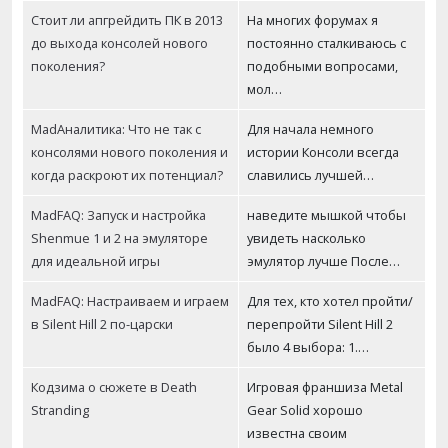
Стоит ли апгрейдить ПК в 2013
На многих форумах я
до выхода консолей нового
постоянно сталкиваюсь с
поколения?
подобными вопросами,
мол…
MadАналитика: Что не так с
Для начала немного
консолями нового поколения и
истории Консоли всегда
когда раскроют их потенциал?
славились лучшей…
MadFAQ: Запуск и настройка
наведите мышкой чтобы
Shenmue 1 и 2 на эмуляторе
увидеть насколько
для идеальной игры
эмулятор лучше После…
MadFAQ: Настраиваем и играем
Для тех, кто хотел пройти/
в Silent Hill 2 по-царски
перепройти Silent Hill 2
было 4 выбора: 1.…
Кодзима о сюжете в Death
Игровая франшиза Metal
Stranding
Gear Solid хорошо
известна своим