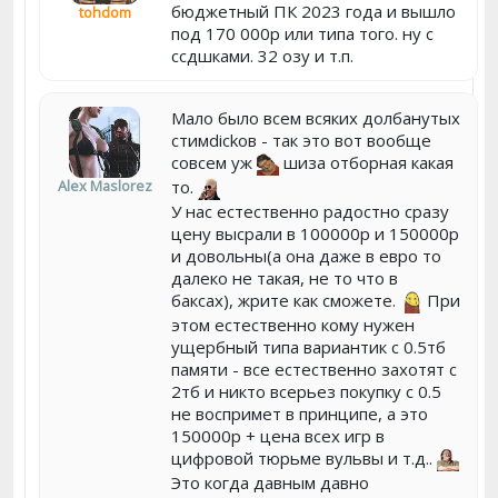
бюджетный ПК 2023 года и вышло
tohdom
под 170 000р или типа того. ну с
ссдшками. 32 озу и т.п.
Мало было всем всяких долбанутых
стимdickов - так это вот вообще
совсем уж
шиза отборная какая
то.
Alex Maslorez
У нас естественно радостно сразу
цену высрали в 100000р и 150000р
и довольны(а она даже в евро то
далеко не такая, не то что в
баксах), жрите как сможете.
При
этом естественно кому нужен
ущербный типа вариантик с 0.5тб
памяти - все естественно захотят с
2тб и никто всерьез покупку с 0.5
не воспримет в принципе, а это
150000р + цена всех игр в
цифровой тюрьме вульвы и т.д..
Это когда давным давно